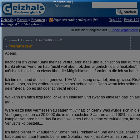
Impressum
|
Werbung
Geizhals
»
Forum
»
Finanzen
»
&quot;veranlagen&quot; (94
Top-100
|
Fresh-100
Beiträge, 4217 Mal gelesen)
Du bist nicht angemeldet. [
Login/Registrieren
]
^
Forum
Finanzen
#
7396865
x 2
"veranlagen"
Abend,
nachdem ich keine "Bank meines Vertrauens" habe und auch schon mal durch ei
Bank) etwas "verloren hab (nicht viel aber trotzdem ärgerlich - da jo "risikolos")
möchte ich mich nun etwas über die Möglichkeiten informieren die ich so habe.
Ich bin niemand der sich irgendwo 10% Verzinsung erwartet, eine gewisse Risik
ich will aber, so ich verlieren sollte, selber schuld sein. Denn wenn ichs selb
gelernt-egal ob es gut oder schlecht endet.
Wo kann ich mich bzgl Möglichkeiten einlesen und zwar so einlesen das ich a
geht.
Wäre es zb total vermessen zu sagen "4%" hätt ich gern? Was würde sich in di
Verfügung stehen ca 20.000€ die in den nächsten 3 Jahren auch 100% nicht be
komplett verloren hätte das für mein weiteres Leben keine Auswirkungen, trotz
Verlustrisiko besteht....
Ich habe bisher "nix" außer div Konten bei Direktbanken und einen Bausparer de
habe und ein paar Panele bei einem Solarkraftwerk (mit 3,5% Zinsen pro Jahr)