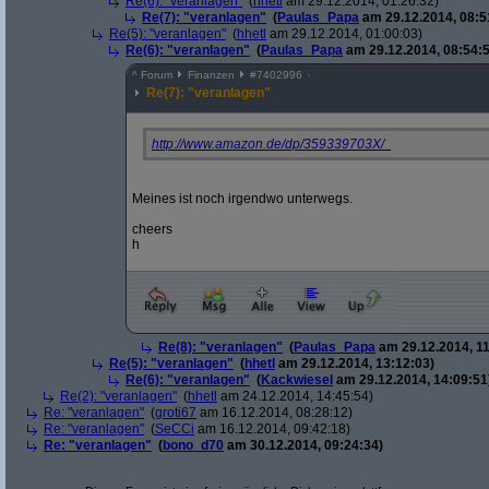
Re(6): "veranlagen"
(
hhetl
am 29.12.2014, 01:26:32)
Re(7): "veranlagen"
(
Paulas_Papa
am 29.12.2014, 08:5
Re(5): "veranlagen"
(
hhetl
am 29.12.2014, 01:00:03)
Re(6): "veranlagen"
(
Paulas_Papa
am 29.12.2014, 08:54:5
^
Forum
Finanzen
#
7402996
Re(7): "veranlagen"
http:/
/
www.amazon.de/
dp/
359339703X/
Meines ist noch irgendwo unterwegs.
cheers
h
Re(8): "veranlagen"
(
Paulas_Papa
am 29.12.2014, 11
Re(5): "veranlagen"
(
hhetl
am 29.12.2014, 13:12:03)
Re(6): "veranlagen"
(
Kackwiesel
am 29.12.2014, 14:09:51
Re(2): "veranlagen"
(
hhetl
am 24.12.2014, 14:45:54)
Re: "veranlagen"
(
groti67
am 16.12.2014, 08:28:12)
Re: "veranlagen"
(
SeCCi
am 16.12.2014, 09:42:18)
Re: "veranlagen"
(
bono_d70
am 30.12.2014, 09:24:34)