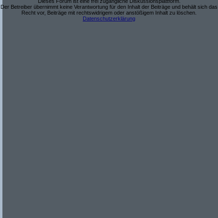
Dieses Forum ist eine frei zugängliche Diskussionsplattform.
Der Betreiber übernimmt keine Verantwortung für den Inhalt der Beiträge und behält sich das
Recht vor, Beiträge mit rechtswidrigem oder anstößigem Inhalt zu löschen.
Datenschutzerklärung