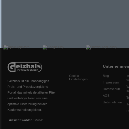
Unternehme
Cookie-
Blog
I
Einstellungen
f
Geizhals ist ein unabhängiges
Impressum
Preis- und Produktvergleichs-
W
Datenschutz
s
Portal, das mittels detaillierter Filter
AGB
T
und vielfältiger Features eine
Unternehmen
optimale Hilfestellung bei der
J
Kaufentscheidung bietet.
P
Ansicht wählen:
Mobile