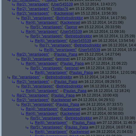
Re(2): "veranlagen"
(
User545539
am 15.12.2014, 13:43:27)
Re(2): "veranlagen"
(
Tintifax76
am 15.12.2014, 13:43:56)
Re(2): "veranlagen"
(
Kackwiesel
am 15.12.2014, 13:56:30)
Re(3): "veranlagen"
(
Betriebsdirektor
am 15.12.2014, 14:17:56)
Re(4): "veranlagen"
(
Kackwiesel
am 15.12.2014, 14:21:06)
Re(5): "veranlagen"
(
Tagnor
am 15.12.2014, 20:33:59)
Re(4): "veranlagen"
(
User545539
am 16.12.2014, 11:09:16)
Re(5): "veranlagen"
(
Betriebsdirektor
am 16.12.2014, 11:25:28)
Re(6): "veranlagen"
(
User545539
am 16.12.2014, 13:54:54)
Re(7): "veranlagen"
(
Betriebsdirektor
am 16.12.2014, 14:4
Re(8): "veranlagen"
(
User545539
am 16.12.2014, 15:1
Re(2): "veranlagen"
(
Paulas_Papa
am 15.12.2014, 14:27:04)
Re(3): "veranlagen"
(
weisnet
am 17.12.2014, 16:15:08)
Re(4): "veranlagen"
(
Paulas_Papa
am 17.12.2014, 21:06:22)
Re(5): "veranlagen"
(
weisnet
am 18.12.2014, 11:30:43)
Re(6): "veranlagen"
(
Paulas_Papa
am 18.12.2014, 12:01:06
Re: "veranlagen"
(
Betriebsdirektor
am 15.12.2014, 14:24:54)
Re(2): "veranlagen"
(
Paulas_Papa
am 16.12.2014, 09:29:57)
Re(3): "veranlagen"
(
Betriebsdirektor
am 16.12.2014, 11:25:55)
Re(4): "veranlagen"
(
Paulas_Papa
am 16.12.2014, 12:18:24)
Re(2): "veranlagen"
(
Paulas_Papa
am 16.12.2014, 10:00:43)
Re(2): "veranlagen"
(
Kackwiesel
am 24.12.2014, 04:29:51)
Re(3): "veranlagen"
(
Paulas_Papa
am 24.12.2014, 07:33:57)
Re(4): "veranlagen"
(
Kackwiesel
am 24.12.2014, 12:08:11)
Re(4): "veranlagen"
(
Kackwiesel
am 27.12.2014, 00:50:00)
Re(5): "veranlagen"
(
Betriebsdirektor
am 27.12.2014, 11:33:38)
Re(6): "veranlagen"
(
Paulas_Papa
am 27.12.2014, 11:46:5
Re(5): "veranlagen"
(
Paulas_Papa
am 27.12.2014, 16:07:43)
Re(6): "veranlagen"
(
Kackwiesel
am 28.12.2014, 21:04:03)