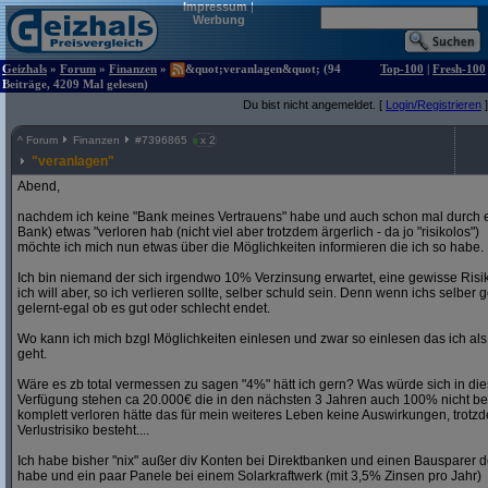
Impressum
|
Werbung
Geizhals
»
Forum
»
Finanzen
»
&quot;veranlagen&quot; (94
Top-100
|
Fresh-100
Beiträge, 4209 Mal gelesen)
Du bist nicht angemeldet. [
Login/Registrieren
]
^
Forum
Finanzen
#
7396865
x 2
"veranlagen"
Abend,
nachdem ich keine "Bank meines Vertrauens" habe und auch schon mal durch ei
Bank) etwas "verloren hab (nicht viel aber trotzdem ärgerlich - da jo "risikolos")
möchte ich mich nun etwas über die Möglichkeiten informieren die ich so habe.
Ich bin niemand der sich irgendwo 10% Verzinsung erwartet, eine gewisse Risik
ich will aber, so ich verlieren sollte, selber schuld sein. Denn wenn ichs selb
gelernt-egal ob es gut oder schlecht endet.
Wo kann ich mich bzgl Möglichkeiten einlesen und zwar so einlesen das ich a
geht.
Wäre es zb total vermessen zu sagen "4%" hätt ich gern? Was würde sich in di
Verfügung stehen ca 20.000€ die in den nächsten 3 Jahren auch 100% nicht be
komplett verloren hätte das für mein weiteres Leben keine Auswirkungen, trotz
Verlustrisiko besteht....
Ich habe bisher "nix" außer div Konten bei Direktbanken und einen Bausparer de
habe und ein paar Panele bei einem Solarkraftwerk (mit 3,5% Zinsen pro Jahr)