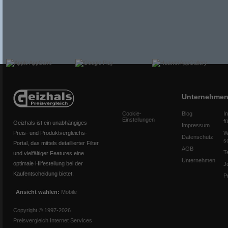
Unternehme
Cookie-
Blog
I
Einstellungen
f
Geizhals ist ein unabhängiges
Impressum
Preis- und Produktvergleichs-
W
Datenschutz
s
Portal, das mittels detaillierter Filter
AGB
T
und vielfältiger Features eine
Unternehmen
optimale Hilfestellung bei der
J
Kaufentscheidung bietet.
P
Ansicht wählen:
Mobile
Copyright © 1997-2026
Preisvergleich Internet Services