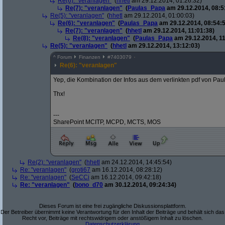
Re(6): "veranlagen"
(
hhetl
am 29.12.2014, 01:26:32)
Re(7): "veranlagen"
(
Paulas_Papa
am 29.12.2014, 08:5
Re(5): "veranlagen"
(
hhetl
am 29.12.2014, 01:00:03)
Re(6): "veranlagen"
(
Paulas_Papa
am 29.12.2014, 08:54:5
Re(7): "veranlagen"
(
hhetl
am 29.12.2014, 11:01:38)
Re(8): "veranlagen"
(
Paulas_Papa
am 29.12.2014, 11
Re(5): "veranlagen"
(
hhetl
am 29.12.2014, 13:12:03)
^
Forum
Finanzen
#
7403079
Re(6): "veranlagen"
Yep, die Kombination der Infos aus dem verlinkten pdf von Pau
Thx!
---
SharePoint MCITP, MCPD, MCTS, MOS
Re(2): "veranlagen"
(
hhetl
am 24.12.2014, 14:45:54)
Re: "veranlagen"
(
groti67
am 16.12.2014, 08:28:12)
Re: "veranlagen"
(
SeCCi
am 16.12.2014, 09:42:18)
Re: "veranlagen"
(
bono_d70
am 30.12.2014, 09:24:34)
Dieses Forum ist eine frei zugängliche Diskussionsplattform.
Der Betreiber übernimmt keine Verantwortung für den Inhalt der Beiträge und behält sich das
Recht vor, Beiträge mit rechtswidrigem oder anstößigem Inhalt zu löschen.
Datenschutzerklärung