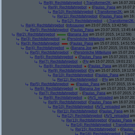
Re(8): Rechtsfahrgebot
(
-Transformer2K-
am 16.07.2015
Re(9): Rechtsfahrgebot
(
Paulas_Papa
am 16.07.2
Re(10): Rechtsfahrgebot
(
-Transformer2K-
am 16.
Re(11): Rechtsfahrgebot
(
Paulas_Papa
am 16.
Re(12): Rechtsfahrgebot
(
-Transformer2K-
Re(4): Rechtsfahrgebot
(
Infosauger
am 23.07.2015, 13:42:56)
Re(5): Rechtsfahrgebot
(
Paulas_Papa
am 23.07.2015, 13:45:4
Re(2): Rechtsfahrgebot
(
Banana Joe
am 15.07.2015, 14:12:59)
Re(3): Rechtsfahrgebot
(
Persönliche Mitteilung
am 15.07.2015, 1
Re(3): Rechtsfahrgebot
(
Paulas_Papa
am 15.07.2015, 14:51:55
Re(4): Rechtsfahrgebot
(
Banana Joe
am 15.07.2015, 15:01:59)
Re(5): Rechtsfahrgebot
(
Persönliche Mitteilung
am 15.07.2015
Re(6): Rechtsfahrgebot
(
Paulas_Papa
am 15.07.2015, 15:
Re(7): Rechtsfahrgebot
(
Fly
am 15.07.2015, 19:01:21)
Re(8): Rechtsfahrgebot
(
Paulas_Papa
am 15.07.2015
Re(9): Rechtsfahrgebot
(
Fly
am 15.07.2015, 19:12:5
Re(10): Rechtsfahrgebot
(
Paulas_Papa
am 15.07.
Re(11): Rechtsfahrgebot
(
Fly
am 15.07.2015, 
Re(5): Rechtsfahrgebot
(
Paulas_Papa
am 15.07.2015, 15:4
Re(6): Rechtsfahrgebot
(
Banana Joe
am 15.07.2015, 20:5
Re(7): Rechtsfahrgebot
(
Paulas_Papa
am 15.07.2015, 2
Re(8): Rechtsfahrgebot
(
AVS_reloaded
am 16.07.201
Re(9): Rechtsfahrgebot
(
Paulas_Papa
am 16.07.201
Re(10): Rechtsfahrgebot
(
AVS_reloaded
am 16.07
Re(11): Rechtsfahrgebot
(
Paulas_Papa
am 16.
Re(12): Rechtsfahrgebot
(
AVS_reloaded
am 
Re(13): Rechtsfahrgebot
(
Paulas_Papa
a
Re(14): Rechtsfahrgebot
(
-Transforme
Re(15): Rechtsfahrgebot
(
Paulas
Re(16): Rechtsfahrgebot
(
-Trans