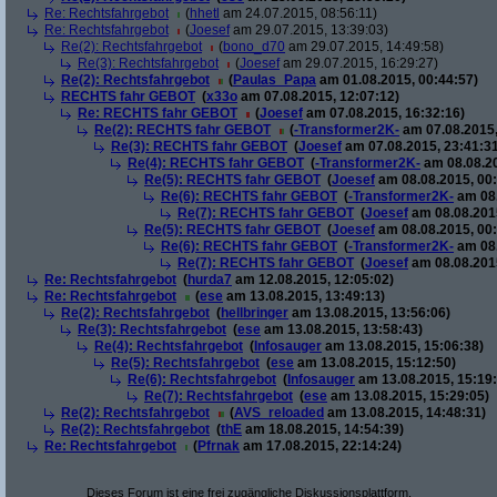
Re: Rechtsfahrgebot
(
hhetl
am 24.07.2015, 08:56:11)
Re: Rechtsfahrgebot
(
Joesef
am 29.07.2015, 13:39:03)
Re(2): Rechtsfahrgebot
(
bono_d70
am 29.07.2015, 14:49:58)
Re(3): Rechtsfahrgebot
(
Joesef
am 29.07.2015, 16:29:27)
Re(2): Rechtsfahrgebot
(
Paulas_Papa
am 01.08.2015, 00:44:57)
RECHTS fahr GEBOT
(
x33o
am 07.08.2015, 12:07:12)
Re: RECHTS fahr GEBOT
(
Joesef
am 07.08.2015, 16:32:16)
Re(2): RECHTS fahr GEBOT
(
-Transformer2K-
am 07.08.2015,
Re(3): RECHTS fahr GEBOT
(
Joesef
am 07.08.2015, 23:41:31
Re(4): RECHTS fahr GEBOT
(
-Transformer2K-
am 08.08.20
Re(5): RECHTS fahr GEBOT
(
Joesef
am 08.08.2015, 00:
Re(6): RECHTS fahr GEBOT
(
-Transformer2K-
am 08.
Re(7): RECHTS fahr GEBOT
(
Joesef
am 08.08.2015
Re(5): RECHTS fahr GEBOT
(
Joesef
am 08.08.2015, 00:
Re(6): RECHTS fahr GEBOT
(
-Transformer2K-
am 08.
Re(7): RECHTS fahr GEBOT
(
Joesef
am 08.08.2015
Re: Rechtsfahrgebot
(
hurda7
am 12.08.2015, 12:05:02)
Re: Rechtsfahrgebot
(
ese
am 13.08.2015, 13:49:13)
Re(2): Rechtsfahrgebot
(
hellbringer
am 13.08.2015, 13:56:06)
Re(3): Rechtsfahrgebot
(
ese
am 13.08.2015, 13:58:43)
Re(4): Rechtsfahrgebot
(
Infosauger
am 13.08.2015, 15:06:38)
Re(5): Rechtsfahrgebot
(
ese
am 13.08.2015, 15:12:50)
Re(6): Rechtsfahrgebot
(
Infosauger
am 13.08.2015, 15:19:
Re(7): Rechtsfahrgebot
(
ese
am 13.08.2015, 15:29:05)
Re(2): Rechtsfahrgebot
(
AVS_reloaded
am 13.08.2015, 14:48:31)
Re(2): Rechtsfahrgebot
(
thE
am 18.08.2015, 14:54:39)
Re: Rechtsfahrgebot
(
Pfrnak
am 17.08.2015, 22:14:24)
Dieses Forum ist eine frei zugängliche Diskussionsplattform.