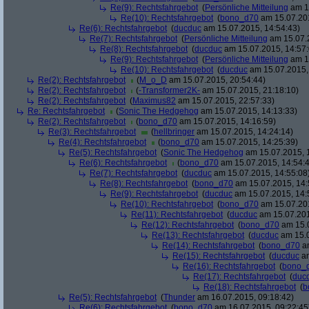
Re(9): Rechtsfahrgebot
(
Persönliche Mitteilung
am 15
Re(10): Rechtsfahrgebot
(
bono_d70
am 15.07.201
Re(6): Rechtsfahrgebot
(
ducduc
am 15.07.2015, 14:54:43)
Re(7): Rechtsfahrgebot
(
Persönliche Mitteilung
am 15.07.2
Re(8): Rechtsfahrgebot
(
ducduc
am 15.07.2015, 14:57:
Re(9): Rechtsfahrgebot
(
Persönliche Mitteilung
am 15
Re(10): Rechtsfahrgebot
(
ducduc
am 15.07.2015,
Re(2): Rechtsfahrgebot
(
M_o_D
am 15.07.2015, 20:54:44)
Re(2): Rechtsfahrgebot
(
-Transformer2K-
am 15.07.2015, 21:18:10)
Re(2): Rechtsfahrgebot
(
Maximus82
am 15.07.2015, 22:57:33)
Re: Rechtsfahrgebot
(
Sonic The Hedgehog
am 15.07.2015, 14:13:33)
Re(2): Rechtsfahrgebot
(
bono_d70
am 15.07.2015, 14:16:59)
Re(3): Rechtsfahrgebot
(
hellbringer
am 15.07.2015, 14:24:14)
Re(4): Rechtsfahrgebot
(
bono_d70
am 15.07.2015, 14:25:39)
Re(5): Rechtsfahrgebot
(
Sonic The Hedgehog
am 15.07.2015, 
Re(6): Rechtsfahrgebot
(
bono_d70
am 15.07.2015, 14:54:
Re(7): Rechtsfahrgebot
(
ducduc
am 15.07.2015, 14:55:08
Re(8): Rechtsfahrgebot
(
bono_d70
am 15.07.2015, 14:
Re(9): Rechtsfahrgebot
(
ducduc
am 15.07.2015, 14:
Re(10): Rechtsfahrgebot
(
bono_d70
am 15.07.201
Re(11): Rechtsfahrgebot
(
ducduc
am 15.07.201
Re(12): Rechtsfahrgebot
(
bono_d70
am 15.0
Re(13): Rechtsfahrgebot
(
ducduc
am 15.0
Re(14): Rechtsfahrgebot
(
bono_d70
am
Re(15): Rechtsfahrgebot
(
ducduc
am
Re(16): Rechtsfahrgebot
(
bono_
Re(17): Rechtsfahrgebot
(
duc
Re(18): Rechtsfahrgebot
(
b
Re(5): Rechtsfahrgebot
(
Thunder
am 16.07.2015, 09:18:42)
Re(6): Rechtsfahrgebot
(
bono_d70
am 16.07.2015, 09:22:45