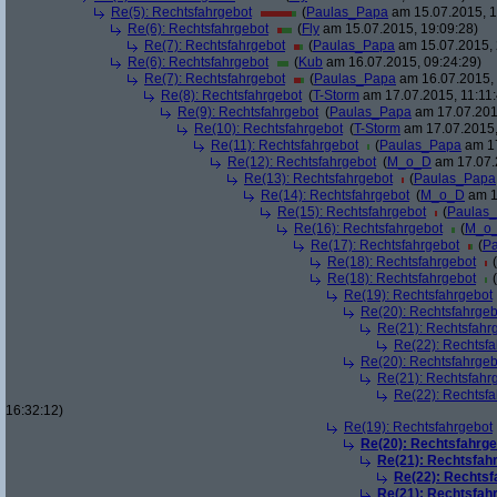
Re(5): Rechtsfahrgebot
(
Paulas_Papa
am 15.07.2015, 1
Re(6): Rechtsfahrgebot
(
Fly
am 15.07.2015, 19:09:28)
Re(7): Rechtsfahrgebot
(
Paulas_Papa
am 15.07.2015, 
Re(6): Rechtsfahrgebot
(
Kub
am 16.07.2015, 09:24:29)
Re(7): Rechtsfahrgebot
(
Paulas_Papa
am 16.07.2015, 
Re(8): Rechtsfahrgebot
(
T-Storm
am 17.07.2015, 11:11:
Re(9): Rechtsfahrgebot
(
Paulas_Papa
am 17.07.2015
Re(10): Rechtsfahrgebot
(
T-Storm
am 17.07.2015,
Re(11): Rechtsfahrgebot
(
Paulas_Papa
am 17
Re(12): Rechtsfahrgebot
(
M_o_D
am 17.07.
Re(13): Rechtsfahrgebot
(
Paulas_Papa
Re(14): Rechtsfahrgebot
(
M_o_D
am 1
Re(15): Rechtsfahrgebot
(
Paulas
Re(16): Rechtsfahrgebot
(
M_o
Re(17): Rechtsfahrgebot
(
P
Re(18): Rechtsfahrgebot
(
Re(18): Rechtsfahrgebot
(
Re(19): Rechtsfahrgebot
Re(20): Rechtsfahrgeb
Re(21): Rechtsfahr
Re(22): Rechtsf
Re(20): Rechtsfahrgeb
Re(21): Rechtsfahr
Re(22): Rechtsf
16:32:12)
Re(19): Rechtsfahrgebot
Re(20): Rechtsfahrge
Re(21): Rechtsfah
Re(22): Rechtsf
Re(21): Rechtsfah