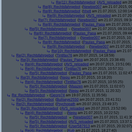
Re(11): Rechtsfahrgebot
(
AVS_reloaded
am 20.
Re(8): Rechtsfahrgebot
(
Newbie007
am 21.07.2015, 09
Re(8): Rechtsfahrgebot
(
hhetl
am 21.07.2015, 12:00:14
Re(9): Rechtsfahrgebot
(
AVS_reloaded
am 21.07.201
Re(7): Rechtsfahrgebot
(
Newbie007
am 21.07.2015, 09:3
Re(8): Rechtsfahrgebot
(
Paulas_Papa
am 21.07.2015, 
Re(5): Rechtsfahrgebot
(
Newbie007
am 21.07.2015, 09:33:02
Re(6): Rechtsfahrgebot
(
Paulas_Papa
am 21.07.2015, 09:44
Re(7): Rechtsfahrgebot
(
Newbie007
am 21.07.2015, 10:
Re(8): Rechtsfahrgebot
(
Paulas_Papa
am 21.07.2015, 
Re(9): Rechtsfahrgebot
(
Newbie007
am 21.07.2015
Re(10): Rechtsfahrgebot
(
Paulas_Papa
am 21.07.
Re(2): Rechtsfahrgebot
(
Tintifax76
am 20.07.2015, 14:18:59)
Re(3): Rechtsfahrgebot
(
Paulas_Papa
am 20.07.2015, 23:38:49)
Re(4): Rechtsfahrgebot
(
AVS_reloaded
am 20.07.2015, 23:51:06)
Re(4): Rechtsfahrgebot
(
Tintifax76
am 21.07.2015, 10:57:31)
Re(5): Rechtsfahrgebot
(
Paulas_Papa
am 21.07.2015, 11:02:47
Re(3): Rechtsfahrgebot
(
Nepu
am 21.07.2015, 10:18:20)
Re(4): Rechtsfahrgebot
(
Tintifax76
am 21.07.2015, 10:55:25)
Re(5): Rechtsfahrgebot
(
Maazen
am 21.07.2015, 11:02:07)
Re(5): Rechtsfahrgebot
(
Nepu
am 21.07.2015, 11:20:32)
Re: Rechtsfahrgebot
(
Georg74
am 19.07.2015, 11:35:56)
Re(2): Rechtsfahrgebot
(
Bullseye2550
am 20.07.2015, 23:41:31)
Re(2): Rechtsfahrgebot
(
Psychopath
am 20.07.2015, 23:49:37)
Re(3): Rechtsfahrgebot
(
AVS_reloaded
am 20.07.2015, 23:52:06)
Re(4): Rechtsfahrgebot
(
Nepu
am 21.07.2015, 10:22:52)
Re(5): Rechtsfahrgebot
(
Newbie007
am 21.07.2015, 11:41:3
Re(5): Rechtsfahrgebot
(
AVS_reloaded
am 21.07.2015, 13:37:1
Re(5): Rechtsfahrgebot
(
User587913
am 21.07.2015, 20:32:07)
Re(4): Rechtsfahrgebot
(
Kub
am 21.07.2015, 18:27:40)