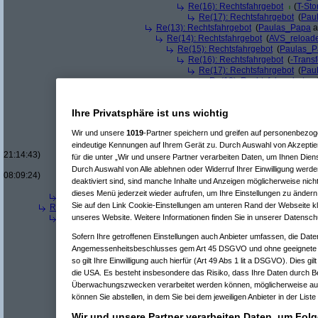
Re(16): Rechtsfahrgebot
(
T-Sto
Re(17): Rechtsfahrgebot
(
Pau
Re(13): Rechtsfahrgebot
(
Paulas_Papa
a
Re(14): Rechtsfahrgebot
(
AVS_reload
Re(15): Rechtsfahrgebot
(
Paulas_P
Re(16): Rechtsfahrgebot
(
-Trans
Re(17): Rechtsfahrgebot
(
Pau
Re(18): Rechtsfahrgebot
Re(19): Rechtsfahrgebot
Re(18): Rechtsfahrgebot
(
A
Ihre Privatsphäre ist uns wichtig
Re(19): Rechtsfahrgebot
Re(20): Rechtsfahrgeb
Wir und unsere
1019
-Partner speichern und greifen auf personenbezo
Re(21): Rechtsfahr
Re(22): Rechtsf
eindeutige Kennungen auf Ihrem Gerät zu. Durch Auswahl von Akzeptier
21:14:43)
für die unter „Wir und unsere Partner verarbeiten Daten, um Ihnen Dien
Re(23): Recht
Durch Auswahl von Alle ablehnen oder Widerruf Ihrer Einwilligung werde
08:09:24)
deaktiviert sind, sind manche Inhalte und Anzeigen möglicherweise nicht
Re(11): Rechtsfahrgebot
(
Paulas_Papa
am 16.
dieses Menü jederzeit wieder aufrufen, um Ihre Einstellungen zu ändern 
Re(4): Rechtsfahrgebot
(
Tintifax76
am 20.07.2015, 13:51:18)
Sie auf den Link Cookie-Einstellungen am unteren Rand der Webseite kli
Re(3): Rechtsfahrgebot
(
AVS_reloaded
am 15.07.2015, 19:07:41)
Re(4): Rechtsfahrgebot
(
Paulas_Papa
am 15.07.2015, 22:31:58)
unseres Website. Weitere Informationen finden Sie in unserer Datensch
Re(5): Rechtsfahrgebot
(
Sowinetz
am 15.07.2015, 22:38:17)
Sofern Ihre getroffenen Einstellungen auch Anbieter umfassen, die Daten
Re(6): Rechtsfahrgebot
(
AVS_reloaded
am 15.07.2015, 23
Angemessenheitsbeschlusses gem Art 45 DSGVO und ohne geeignete G
Re(6): Rechtsfahrgebot
(
Disclaimer
am 17.07.2015, 11:00:45
Re(7): Rechtsfahrgebot
(
AVS_reloaded
am 17.07.2015, 14
so gilt Ihre Einwilligung auch hierfür (Art 49 Abs 1 lit a DSGVO). Dies gi
Re(7): Rechtsfahrgebot
(
Sowinetz
am 17.07.2015, 19:59:
die USA. Es besteht insbesondere das Risiko, dass Ihre Daten durch B
Re(8): Rechtsfahrgebot
(
Disclaimer
am 21.07.2015, 0
Überwachungszwecken verarbeitet werden können, möglicherweise auc
Re(5): Rechtsfahrgebot
(
AVS_reloaded
am 15.07.2015, 23:24:4
können Sie abstellen, in dem Sie bei dem jeweiligen Anbieter in der Liste
Re(6): Rechtsfahrgebot
(
Paulas_Papa
am 15.07.2015, 23:
Re(7): Rechtsfahrgebot
(
AVS_reloaded
am 16.07.2015, 
Wir und unsere Partner verarbeiten Daten, um Folg