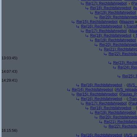
Re(17): Rechtsfahrgebot
(
Pa
Re(18): Rechtsfahrgebot
(
t
Re(19): Rechtsfahrgebot
Re(20): Rechtsfahrgeb
Re(15): Rechtsfahrgebot
(
Maazen
a
Re(16): Rechtsfahrgebot
(
-Trans
Re(17): Rechtsfahrgebot
(
Maa
Re(18): Rechtsfahrgebot
(
-
Re(19): Rechtsfahrgebot
Re(20): Rechtsfahrgeb
Re(21): Rechtsfahr
Re(22): Rechtsf
13:03:45)
Re(23): Recht
Re(24): Re
14:07:43)
Re(25): 
14:29:41)
Re(16): Rechtsfahrgebot
(
AVS_
Re(14): Rechtsfahrgebot
(
AVS_reload
Re(15): Rechtsfahrgebot
(
Paulas_P
Re(16): Rechtsfahrgebot
(
-Tran
Re(17): Rechtsfahrgebot
(
Pau
Re(18): Rechtsfahrgebot
(
Re(19): Rechtsfahrgebot
Re(20): Rechtsfahrgeb
Re(21): Rechtsfahr
Re(22): Rechtsf
16:15:56)
Re(16): Rechtsfahrgebot
(
AVS_r