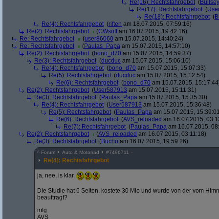
Re(16): Rechtsfahrgebot
(
Bullse
Re(17): Rechtsfahrgebot
(
Use
Re(18): Rechtsfahrgebot
(
B
Re(4): Rechtsfahrgebot
(
riften
am 18.07.2015, 07:59:16)
Re(2): Rechtsfahrgebot
(
CWsoft
am 16.07.2015, 19:42:16)
Re: Rechtsfahrgebot
(
user86060
am 15.07.2015, 14:40:24)
Re: Rechtsfahrgebot
(
Paulas_Papa
am 15.07.2015, 14:57:10)
Re(2): Rechtsfahrgebot
(
bono_d70
am 15.07.2015, 14:59:37)
Re(3): Rechtsfahrgebot
(
ducduc
am 15.07.2015, 15:06:10)
Re(4): Rechtsfahrgebot
(
bono_d70
am 15.07.2015, 15:07:33)
Re(5): Rechtsfahrgebot
(
ducduc
am 15.07.2015, 15:12:54)
Re(6): Rechtsfahrgebot
(
bono_d70
am 15.07.2015, 15:17:44
Re(2): Rechtsfahrgebot
(
User587913
am 15.07.2015, 15:11:31)
Re(3): Rechtsfahrgebot
(
Paulas_Papa
am 15.07.2015, 15:35:30)
Re(4): Rechtsfahrgebot
(
User587913
am 15.07.2015, 15:36:48)
Re(5): Rechtsfahrgebot
(
Paulas_Papa
am 15.07.2015, 15:39:0
Re(6): Rechtsfahrgebot
(
AVS_reloaded
am 16.07.2015, 03:1
Re(7): Rechtsfahrgebot
(
Paulas_Papa
am 16.07.2015, 08
Re(2): Rechtsfahrgebot
(
AVS_reloaded
am 16.07.2015, 03:11:18)
Re(3): Rechtsfahrgebot
(
Bucho
am 16.07.2015, 19:59:26)
^
Forum
Auto & Motorrad
#
7496711
Re(4): Rechtsfahrgebot
ja, nee, is klar.
Die Studie hat 6 Seiten, kostete 30 Mio und wurde von der vom Hi
beauftragt?
mfg
AVS