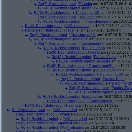
Re(7): Rechtsfahrgebot
(
Thunder
am 16.07.2015, 09:41:0
Re(8): Rechtsfahrgebot
(
bono_d70
am 16.07.2015, 09:
Re(6): Rechtsfahrgebot
(
-Transformer2K-
am 16.07.2015, 12
Re(7): Rechtsfahrgebot
(
Thunder
am 16.07.2015, 13:25:
Re(8): Rechtsfahrgebot
(
-Transformer2K-
am 16.07.20
Re(4): Rechtsfahrgebot
(
AVS_reloaded
am 16.07.2015, 02:44:22)
Re(4): Rechtsfahrgebot
(
dadaniel
am 16.07.2015, 11:06:47)
Re(5): Rechtsfahrgebot
(
-Transformer2K-
am 16.07.2015, 12:50
Re(6): Rechtsfahrgebot
(
dadaniel
am 16.07.2015, 13:07:14)
Re(7): Rechtsfahrgebot
(
-Transformer2K-
am 16.07.2015, 
Re(8): Rechtsfahrgebot
(
Paulas_Papa
am 16.07.2015, 
Re(9): Rechtsfahrgebot
(
Alkestis
am 16.07.2015, 14:
Re(10): Rechtsfahrgebot
(
Paulas_Papa
am 16.07.
Re(11): Rechtsfahrgebot
(
Alkestis
am 16.07.201
Re(9): Rechtsfahrgebot
(
-Transformer2K-
am 16.07.2
Re(10): Rechtsfahrgebot
(
Paulas_Papa
am 16.07.
Re(11): Rechtsfahrgebot
(
-Transformer2K-
am 1
Re(12): Rechtsfahrgebot
(
Paulas_Papa
am 1
Re(13): Rechtsfahrgebot
(
-Transformer2K
Re(14): Rechtsfahrgebot
(
Paulas_Pap
Re(15): Rechtsfahrgebot
(
-Transfor
Re(8): Rechtsfahrgebot
(
dadaniel
am 16.07.2015, 13:5
Re(9): Rechtsfahrgebot
(
-Transformer2K-
am 16.07.2
Re(4): Rechtsfahrgebot
(
T-Storm
am 17.07.2015, 11:33:23)
Re: Rechtsfahrgebot
(
AVS_reloaded
am 15.07.2015, 14:21:21)
Re(2): Rechtsfahrgebot
(
Pfrnak
am 15.07.2015, 16:09:32)
Re(3): Rechtsfahrgebot
(
AVS_reloaded
am 15.07.2015, 19:06:04)
Re(2): Rechtsfahrgebot
(
Superfast
am 15.07.2015, 16:37:03)
Re(3): Rechtsfahrgebot
(
AVS_reloaded
am 15.07.2015, 19:06:39)