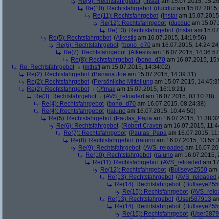
Re(9): Rechtsfahrgebot
(
Instar
am 15.07.2015, 15:26
Re(10): Rechtsfahrgebot
(
ducduc
am 15.07.2015,
Re(11): Rechtsfahrgebot
(
Instar
am 15.07.2015,
Re(12): Rechtsfahrgebot
(
ducduc
am 15.07.
Re(13): Rechtsfahrgebot
(
Instar
am 15.07.
Re(5): Rechtsfahrgebot
(
Alkestis
am 16.07.2015, 14:19:56)
Re(6): Rechtsfahrgebot
(
bono_d70
am 16.07.2015, 14:24:24
Re(7): Rechtsfahrgebot
(
Alkestis
am 16.07.2015, 14:36:57
Re(8): Rechtsfahrgebot
(
bono_d70
am 16.07.2015, 15:
Re: Rechtsfahrgebot
(
mthsff
am 15.07.2015, 14:34:02)
Re(2): Rechtsfahrgebot
(
Banana Joe
am 15.07.2015, 14:39:31)
Re(2): Rechtsfahrgebot
(
Persönliche Mitteilung
am 15.07.2015, 14:45:3
Re(2): Rechtsfahrgebot
(
Pfrnak
am 15.07.2015, 16:19:21)
Re(3): Rechtsfahrgebot
(
AVS_reloaded
am 16.07.2015, 03:10:28)
Re(4): Rechtsfahrgebot
(
bono_d70
am 16.07.2015, 08:24:38)
Re(4): Rechtsfahrgebot
(
raiuno
am 16.07.2015, 10:44:50)
Re(5): Rechtsfahrgebot
(
Paulas_Papa
am 16.07.2015, 11:38:32
Re(6): Rechtsfahrgebot
(
Robert Craven
am 16.07.2015, 11:4
Re(7): Rechtsfahrgebot
(
Paulas_Papa
am 16.07.2015, 11:
Re(8): Rechtsfahrgebot
(
raiuno
am 16.07.2015, 13:55:
Re(9): Rechtsfahrgebot
(
AVS_reloaded
am 16.07.201
Re(10): Rechtsfahrgebot
(
raiuno
am 16.07.2015, 
Re(11): Rechtsfahrgebot
(
AVS_reloaded
am 17.
Re(12): Rechtsfahrgebot
(
Bullseye2550
am 1
Re(13): Rechtsfahrgebot
(
AVS_reloaded
Re(14): Rechtsfahrgebot
(
Bullseye255
Re(15): Rechtsfahrgebot
(
AVS_relo
Re(13): Rechtsfahrgebot
(
User587913
am
Re(14): Rechtsfahrgebot
(
Bullseye255
Re(15): Rechtsfahrgebot
(
User587