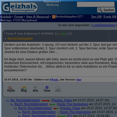
Impressum
|
Werbung
Geizhals
»
Forum
»
Auto & Motorrad
»
Rechtsfahrgebot (577
Top-100
|
Fresh-100
Beiträge, 17254 Mal gelesen)
Du bist nicht angemeldet. [
Login/Registrieren
]
^
Forum
Auto & Motorrad
#
7495853
1 x
x 21
Rechtsfahrgebot
Gestern auf der Autobahn: 3 spurig, 2/3 vom Verkehr auf der 3. Spur, fast gar nich
Spur vollkommen überlastet, 3. Spur ziemlich voll, 2. Spur fast leer, erste Spur ko
Jeweils für eine Distanz größer 1km ...
Ich frage mich, warum fahren alle links, wenn es rechts doch so viel Platz gibt.
deutschen Kennzeichen, mit Ungarischen, besonders viele aus Rumänien, Bulga
Holländer, Österreicher etc... ,Wieso stellt es für so viele Autofahrer so ein Pro
anzuerkennen?
15.07.2015, 13:56 Uhr - Editiert von
Pfrnak
, alte Version:
hier
Re: Rechtsfahrgebot
(
Paulas_Papa
am 15.07.2015, 14:07:19)
Re(2): Rechtsfahrgebot
(
Sonic The Hedgehog
am 15.07.2015, 14:
Re(3): Rechtsfahrgebot
(
Paulas_Papa
am 15.07.2015, 14:37:50
Re(4): Rechtsfahrgebot
(
Sonic The Hedgehog
am 15.07.2015, 1
Re(4): Rechtsfahrgebot
(
Fly
am 15.07.2015, 18:59:36)