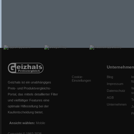
Unternehme
Cookie-
Blog
I
Einstellungen
f
Geizhals ist ein unabhängiges
Impressum
Preis- und Produktvergleichs-
W
Datenschutz
s
Portal, das mittels detaillierter Filter
AGB
T
und vielfältiger Features eine
Unternehmen
optimale Hilfestellung bei der
J
Kaufentscheidung bietet.
P
Ansicht wählen:
Mobile
Copyright © 1997-2026