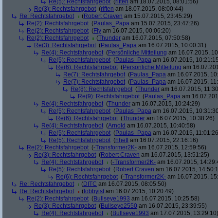
Re(5): Rechtsfahrgebot
(
riften
am 18.07.2015, 08:01:56)
Re(3): Rechtsfahrgebot
(
riften
am 18.07.2015, 08:00:44)
Re: Rechtsfahrgebot
(
Robert Craven
am 15.07.2015, 23:45:29)
Re(2): Rechtsfahrgebot
(
Paulas_Papa
am 15.07.2015, 23:47:26)
Re(2): Rechtsfahrgebot
(
Fly
am 16.07.2015, 00:06:20)
Re(2): Rechtsfahrgebot
(
Thunder
am 16.07.2015, 07:50:58)
Re(3): Rechtsfahrgebot
(
Paulas_Papa
am 16.07.2015, 10:00:31)
Re(4): Rechtsfahrgebot
(
Persönliche Mitteilung
am 16.07.2015, 10
Re(5): Rechtsfahrgebot
(
Paulas_Papa
am 16.07.2015, 10:21:1
Re(6): Rechtsfahrgebot
(
Persönliche Mitteilung
am 16.07.201
Re(7): Rechtsfahrgebot
(
Paulas_Papa
am 16.07.2015, 10
Re(7): Rechtsfahrgebot
(
Paulas_Papa
am 16.07.2015, 11:
Re(8): Rechtsfahrgebot
(
Thunder
am 16.07.2015, 11:30
Re(9): Rechtsfahrgebot
(
Paulas_Papa
am 16.07.2015
Re(4): Rechtsfahrgebot
(
Thunder
am 16.07.2015, 10:24:29)
Re(5): Rechtsfahrgebot
(
Paulas_Papa
am 16.07.2015, 10:31:3
Re(6): Rechtsfahrgebot
(
Thunder
am 16.07.2015, 10:38:26)
Re(4): Rechtsfahrgebot
(
Arnold
am 16.07.2015, 10:40:58)
Re(5): Rechtsfahrgebot
(
Paulas_Papa
am 16.07.2015, 11:01:26
Re(5): Rechtsfahrgebot
(
hhetl
am 16.07.2015, 22:16:16)
Re(2): Rechtsfahrgebot
(
-Transformer2K-
am 16.07.2015, 12:59:56)
Re(3): Rechtsfahrgebot
(
Robert Craven
am 16.07.2015, 13:51:25)
Re(4): Rechtsfahrgebot
(
-Transformer2K-
am 16.07.2015, 14:29:
Re(5): Rechtsfahrgebot
(
Robert Craven
am 16.07.2015, 14:50:
Re(6): Rechtsfahrgebot
(
-Transformer2K-
am 16.07.2015, 15
Re: Rechtsfahrgebot
(
DITC
am 16.07.2015, 08:05:50)
Re: Rechtsfahrgebot
(
lobbyist
am 16.07.2015, 10:20:49)
Re(2): Rechtsfahrgebot
(
Bullseye1993
am 16.07.2015, 10:25:58)
Re(3): Rechtsfahrgebot
(
Bullseye2550
am 16.07.2015, 23:39:55)
Re(4): Rechtsfahrgebot
(
Bullseye1993
am 17.07.2015, 13:29:10