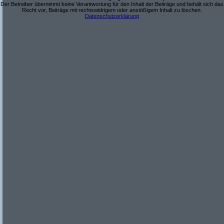
Der Betreiber übernimmt keine Verantwortung für den Inhalt der Beiträge und behält sich das
Recht vor, Beiträge mit rechtswidrigem oder anstößigem Inhalt zu löschen.
Datenschutzerklärung