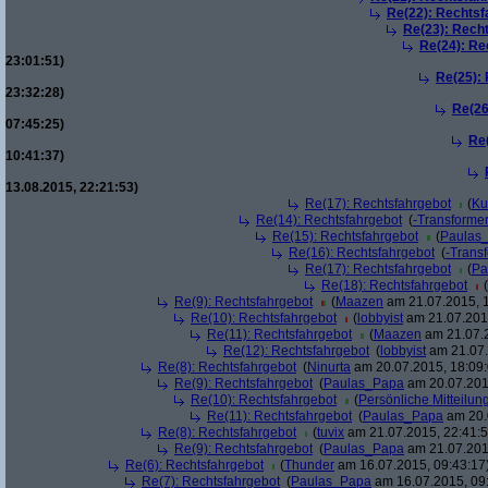
Re(22): Rechtsf
Re(23): Rech
Re(24): Re
23:01:51)
Re(25):
23:32:28)
Re(26
07:45:25)
Re
10:41:37)
13.08.2015, 22:21:53)
Re(17): Rechtsfahrgebot
(
Ku
Re(14): Rechtsfahrgebot
(
-Transforme
Re(15): Rechtsfahrgebot
(
Paulas
Re(16): Rechtsfahrgebot
(
-Trans
Re(17): Rechtsfahrgebot
(
Pa
Re(18): Rechtsfahrgebot
(
Re(9): Rechtsfahrgebot
(
Maazen
am 21.07.2015, 1
Re(10): Rechtsfahrgebot
(
lobbyist
am 21.07.2015
Re(11): Rechtsfahrgebot
(
Maazen
am 21.07.2
Re(12): Rechtsfahrgebot
(
lobbyist
am 21.07.
Re(8): Rechtsfahrgebot
(
Ninurta
am 20.07.2015, 18:09:
Re(9): Rechtsfahrgebot
(
Paulas_Papa
am 20.07.201
Re(10): Rechtsfahrgebot
(
Persönliche Mitteilun
Re(11): Rechtsfahrgebot
(
Paulas_Papa
am 20.
Re(8): Rechtsfahrgebot
(
tuvix
am 21.07.2015, 22:41:5
Re(9): Rechtsfahrgebot
(
Paulas_Papa
am 21.07.201
Re(6): Rechtsfahrgebot
(
Thunder
am 16.07.2015, 09:43:17
Re(7): Rechtsfahrgebot
(
Paulas_Papa
am 16.07.2015, 09