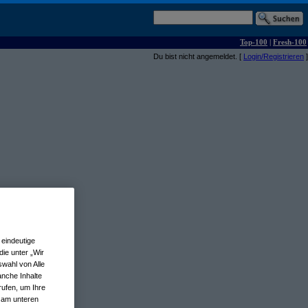
Top-100
|
Fresh-100
Du bist nicht angemeldet. [
Login/Registrieren
]
eindeutige
ie unter „Wir
wahl von Alle
anche Inhalte
rufen, um Ihre
n am unteren