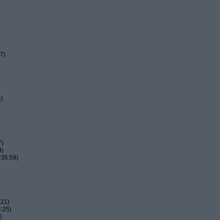
7)
4)
7)
9)
:35:59)
:21)
:25)
)