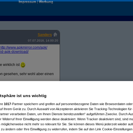
Impressum
|
Werbung
Sanders
07.07.2016, 14:00:20
http:/
/
www.apkmirror.com/
apk/
id-apk-download/
 wirklich ist
on gesehen, sehr wohl aber einen
laufen hat. Das find Ich nicht so
ion informiert werden
atsphäre ist uns wichtig
d ums Bürogebäude (ich musste halt
ere
1017
-Partner speichern und greifen auf personenbezogene Daten wie Browserdaten oder 
f Ihrem Gerät zu. Durch Auswahl von Akzeptieren aktivieren Sie Tracking-Technologien für d
artner verarbeiten Daten, um Ihnen Dienste bereitzustellen“ aufgeführten Zwecke. Durch Aus
-----------------
 Widerruf Ihrer Einwilligung werden diese deaktiviert. Wenn Tracker deaktiviert sind, sind m
 möglicherweise nicht mehr so relevant für Sie. Sie können dieses Menü jederzeit wieder auf
 zu ändern oder Ihre Einwilligung zu widerrufen, indem Sie auf den Link Cookie-Einstellunge