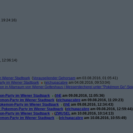
 19:24:16)
 12:06:14)
 Wiener Stadtpark
(
Vorauseilender Gehorsam
am 03.08.2016, 01:05:41)
ty im Wiener Stadtpark
(
elchupacabre
am 04.08.2016, 09:53:04)
n in Altarraum von Wiener Gotteshaus | Messerstecherei unter "Pokémon Go"-Spi
n-Party im Wiener Stadtpark
(
thE
am 09.08.2016, 11:05:36)
emon-Party im Wiener Stadtpark
(
elchupacabre
am 09.08.2016, 11:20:23)
okemon-Party im Wiener Stadtpark
(
thE
am 09.08.2016, 12:34:43)
 Pokemon-Party im Wiener Stadtpark
(
elchupacabre
am 09.08.2016, 12:59:44)
n-Party im Wiener Stadtpark
(
ZWUSEL
am 10.08.2016, 10:14:13)
emon-Party im Wiener Stadtpark
(
elchupacabre
am 10.08.2016, 10:55:49)