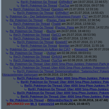
Re(4): Pokémon Go Thread
(
DiRtyBoY
am 19.07.2016, 22:46:57)
Re(4): Pokémon Go Thread
(
TuxTux
am 02.08.2016, 09:07:59)
Re(2): Pokémon Go Thread
(
Sanders
am 21.07.2016, 12:33:16)
Re(3): Pokémon Go Thread
(
DiRtyBoY
am 21.07.2016, 14:55:42)
Pokémon Go – Der Selbstversuch (Ashampoo Forum)
(
^L^
am 21.07.2016,
Re: Pokémon Go Thread
(
Paulas_Papa
am 23.07.2016, 22:36:54)
Re(2): Pokémon Go Thread
(
Traddi
am 26.07.2016, 13:59:32)
Re(3): Pokémon Go Thread
(
Paulas_Papa
am 26.07.2016, 14:02:25)
Re: Pokémon Go Thread
(
Bucho
am 24.07.2016, 18:48:01)
Re(2): Pokémon Go Thread
(
SeCCi
am 25.07.2016, 08:53:56)
Re(2): Pokémon Go Thread
(
BlBl
am 25.07.2016, 12:08:17)
Re(3): Pokémon Go Thread
(
bowie87
am 25.07.2016, 21:17:26)
Re(4): Pokémon Go Thread
(
bignfan
am 28.07.2016, 11:55:18)
Pokémon Go – unterwegs im Auftrag der CIA?
(
freewind1
am 30.07.2016,
Re: Pokémon Go Thread
(
Ardjan
am 02.08.2016, 09:03:01)
Re(2): Pokémon Go Thread
(
Dr4ch3
am 02.08.2016, 16:46:36)
Re(2): Pokémon Go Thread
(
TuxTux
am 02.08.2016, 18:35:05)
Re: Pokémon Go Thread: Über 4000 Sma-Phoo-Junkies: Pokemon-Party im
Re(2): Pokémon Go Thread: Über 4000 Sma-Phoo-Junkies: Pokemon-Par
Re(3): Pokémon Go Thread: Depersonalisation, “Satanisches” Pokemo
(
Vorauseilender Gehorsam
am 04.08.2016, 22:04:25)
Re(3): Pokémon Go Thread: Über 4000 Sma-Phoo-Junkies: Pokemo
Re(4): Pokémon Go Thread: Über 4000 Sma-Phoo-Junkies: Pok
Re(5): Pokémon Go Thread: Über 4000 Sma-Phoo-Junkies: P
Re(6): Pokémon Go Thread: Über 4000 Sma-Phoo-Junkies:
Re(3): Pokémon Go Thread: Über 4000 Sma-Phoo-Junkies: Pokemo
Re(4): Pokémon Go Thread: Über 4000 Sma-Phoo-Junkies: Pok
Re: Pokémon Go Thread
(
MittenInDerNacht
am 30.08.2016, 16:47:48)
PLONKED von
Mr. 5
(
rakesh216
am 03.02.2024, 10:48:07)