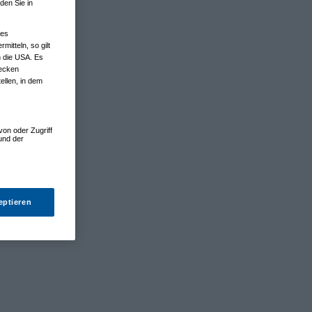
den Sie in
nes
tteln, so gilt
n die USA. Es
wecken
ellen, in dem
von oder Zugriff
und der
eptieren