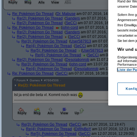
Rand der Webs
unserer Date
Re: Pokémon Go Thread
(
Dr. Mabuse
am 07.07.2016, 14:16:24)
Sofern Ihre g
Re(2): Pokémon Go Thread
(
Sanders
am 07.07.2016, 14:20:36)
Angemessenhe
Re(2): Pokémon Go Thread
(
SeCCi
am 07.07.2016, 16:28:49)
Ihre Einwilli
Re: Pokémon Go Thread
(
john-cord
am 07.07.2016, 14:28:58)
besteht insb
Re(2): Pokémon Go Thread
(
Sanders
am 07.07.2016, 15:38:04)
verarbeitet 
Re(2): Pokémon Go Thread
(
SeCCi
am 07.07.2016, 16:37:19)
Sie bei dem j
Re(3): Pokémon Go Thread
(
User587913
am 07.07.2016, 23:00:36)
Re(4): Pokémon Go Thread
(
SeCCi
am 07.07.2016, 23:28:50)
Wir und u
Re(5): Pokémon Go Thread
(
User587913
am 08.07.2016, 11:
Re(6): Pokémon Go Thread
(
SeCCi
am 08.07.2016, 11:50:
Endgeräteeig
Re(2): Pokémon Go Thread
(
Desolationrob
am 11.07.2016, 14:51:26)
auf Informat
Re(3): Pokémon Go Thread
(
john-cord
am 13.07.2016, 00:40:54)
Performance 
Re(4): Pokémon Go Thread
(
Desolationrob
am 13.07.2016, 13:36:
Liste der Pa
Re: Pokémon Go Thread
(
SeCCi
am 07.07.2016, 16:38:01)
^
Forum
Games
#
7664506
Re(2): Pokémon Go Thread
Konfi
Ist ja erst die beta vl. Kommt noch was
----------------------------------------------------------------------------------------------------
Re(3): Pokémon Go Thread
(
SeCCi
am 12.07.2016, 12:19:47)
Re(4): Pokémon Go Thread
(
DiRtyBoY
am 12.07.2016, 12:21:48)
Re(5): Pokémon Go Thread
(
SeCCi
am 12.07.2016, 12:29:00)