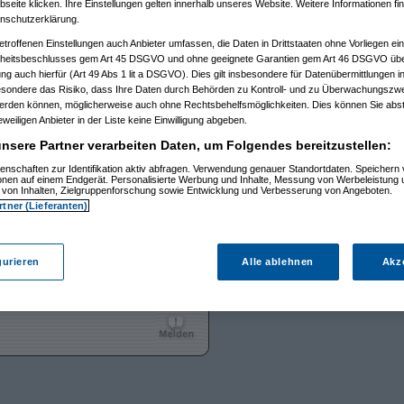
eite klicken. Ihre Einstellungen gelten innerhalb unseres Website. Weitere Informationen fin
nschutzerklärung.
etroffenen Einstellungen auch Anbieter umfassen, die Daten in Drittstaaten ohne Vorliegen ei
itsbeschlusses gem Art 45 DSGVO und ohne geeignete Garantien gem Art 46 DSGVO übermi
gung auch hierfür (Art 49 Abs 1 lit a DSGVO). Dies gilt insbesondere für Datenübermittlungen i
esondere das Risiko, dass Ihre Daten durch Behörden zu Kontroll- und zu Überwachungsz
werden können, möglicherweise auch ohne Rechtsbehelfsmöglichkeiten. Dies können Sie abst
eweiligen Anbieter in der Liste keine Einwilligung abgeben.
nsere Partner verarbeiten Daten, um Folgendes bereitzustellen:
16:30)
57)
enschaften zur Identifikation aktiv abfragen. Verwendung genauer Standortdaten. Speichern 
ionen auf einem Endgerät. Personalisierte Werbung und Inhalte, Messung von Werbeleistung 
von Inhalten, Zielgruppenforschung sowie Entwicklung und Verbesserung von Angeboten.
50)
rtner (Lieferanten)
DiRtyBoY
12.07.2016, 12:13:31
gurieren
Alle ablehnen
Akz
-