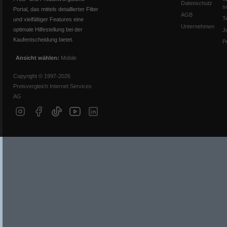
Datenschutz
s
Portal, das mittels detaillierter Filter
AGB
T
und vielfältiger Features eine
Unternehmen
optimale Hilfestellung bei der
J
Kaufentscheidung bietet.
P
Ansicht wählen:
Mobile
Copyright © 1997-2026
Preisvergleich Internet Services
AG