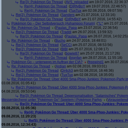
Re(3): Pokémon Go Thread
(
AVS_reloaded
am 19.07.2016, 22:36:37
Re(4): Pokémon Go Thread
(
DiRtyBoY
am 19.07.2016, 22:46:57)
Re(4): Pokémon Go Thread
(
TuxTux
am 02.08.2016, 09:07:59)
Re(2): Pokémon Go Thread
(
Sanders
am 21.07.2016, 12:33:16)
Re(3): Pokémon Go Thread
(
DiRtyBoY
am 21.07.2016, 14:55:42)
Pokémon Go – Der Selbstversuch (Ashampoo Forum)
(
^L^
am 21.07.2016,
Re: Pokémon Go Thread
(
Paulas_Papa
am 23.07.2016, 22:36:54)
Re(2): Pokémon Go Thread
(
Traddi
am 26.07.2016, 13:59:32)
Re(3): Pokémon Go Thread
(
Paulas_Papa
am 26.07.2016, 14:02:25)
Re: Pokémon Go Thread
(
Bucho
am 24.07.2016, 18:48:01)
Re(2): Pokémon Go Thread
(
SeCCi
am 25.07.2016, 08:53:56)
Re(2): Pokémon Go Thread
(
BlBl
am 25.07.2016, 12:08:17)
Re(3): Pokémon Go Thread
(
bowie87
am 25.07.2016, 21:17:26)
Re(4): Pokémon Go Thread
(
bignfan
am 28.07.2016, 11:55:18)
Pokémon Go – unterwegs im Auftrag der CIA?
(
freewind1
am 30.07.2016,
Re: Pokémon Go Thread
(
Ardjan
am 02.08.2016, 09:03:01)
Re(2): Pokémon Go Thread
(
Dr4ch3
am 02.08.2016, 16:46:36)
Re(2): Pokémon Go Thread
(
TuxTux
am 02.08.2016, 18:35:05)
Re: Pokémon Go Thread: Über 4000 Sma-Phoo-Junkies: Pokemon-Party im
03.08.2016, 01:05:41)
Re(2): Pokémon Go Thread: Über 4000 Sma-Phoo-Junkies: Pokemon-Par
04.08.2016, 09:53:04)
Re(3): Pokémon Go Thread: Depersonalisation, “Satanisches” Pokemo
Messerstecherei unter "Pokémon Go"-Spielern | Pokémon Partys
(
Vorauseilen
Re(3): Pokémon Go Thread: Über 4000 Sma-Phoo-Junkies: Pokemo
09.08.2016, 11:05:36)
Re(4): Pokémon Go Thread: Über 4000 Sma-Phoo-Junkies: Pok
09.08.2016, 11:20:23)
Re(5): Pokémon Go Thread: Über 4000 Sma-Phoo-Junkies: P
09.08.2016, 12:34:43)