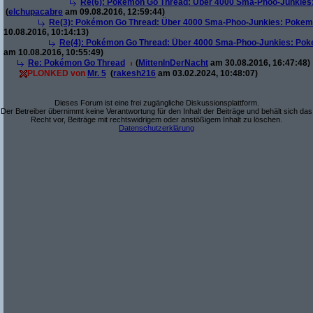
Re(6): Pokémon Go Thread: Über 4000 Sma-Phoo-Junkies:
(
elchupacabre
am 09.08.2016, 12:59:44)
Re(3): Pokémon Go Thread: Über 4000 Sma-Phoo-Junkies: Pokemo
10.08.2016, 10:14:13)
Re(4): Pokémon Go Thread: Über 4000 Sma-Phoo-Junkies: Pok
am 10.08.2016, 10:55:49)
Re: Pokémon Go Thread
(
MittenInDerNacht
am 30.08.2016, 16:47:48)
PLONKED von
Mr. 5
(
rakesh216
am 03.02.2024, 10:48:07)
Dieses Forum ist eine frei zugängliche Diskussionsplattform.
Der Betreiber übernimmt keine Verantwortung für den Inhalt der Beiträge und behält sich das
Recht vor, Beiträge mit rechtswidrigem oder anstößigem Inhalt zu löschen.
Datenschutzerklärung