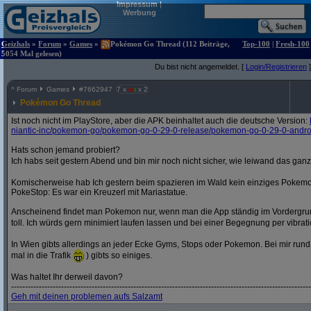
Impressum
|
Werbung
Geizhals
»
Forum
»
Games
»
Pokémon Go Thread (112 Beiträge,
Top-100
|
Fresh-100
5054 Mal gelesen)
Du bist nicht angemeldet. [
Login/Registrieren
]
^
Forum
Games
#
7662947
7 x
x 2
Pokémon Go Thread
Ist noch nicht im PlayStore, aber die APK beinhaltet auch die deutsche Version:
niantic-inc/
pokemon-go/
pokemon-go-0-29-0-release/
pokemon-go-0-29-0-andro
Hats schon jemand probiert?
Ich habs seit gestern Abend und bin mir noch nicht sicher, wie leiwand das ganze
Komischerweise hab Ich gestern beim spazieren im Wald kein einziges Pokem
PokeStop: Es war ein Kreuzerl mit Mariastatue.
Anscheinend findet man Pokemon nur, wenn man die App ständig im Vordergrund 
toll. Ich würds gern minimiert laufen lassen und bei einer Begegnung per vibrat
In Wien gibts allerdings an jeder Ecke Gyms, Stops oder Pokemon. Bei mir run
mal in die Trafik
) gibts so einiges.
Was haltet Ihr derweil davon?
------------------------------------------------------------------------------------------------------------
Geh mit deinen problemen aufs Salzamt