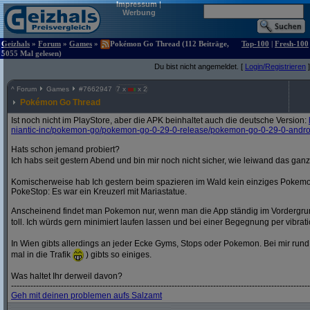
Impressum
|
Werbung
Geizhals
»
Forum
»
Games
»
Pokémon Go Thread (112 Beiträge,
Top-100
|
Fresh-100
5055 Mal gelesen)
Du bist nicht angemeldet. [
Login/Registrieren
]
^
Forum
Games
#
7662947
7 x
x 2
Pokémon Go Thread
Ist noch nicht im PlayStore, aber die APK beinhaltet auch die deutsche Version:
niantic-inc/
pokemon-go/
pokemon-go-0-29-0-release/
pokemon-go-0-29-0-andro
Hats schon jemand probiert?
Ich habs seit gestern Abend und bin mir noch nicht sicher, wie leiwand das ganze
Komischerweise hab Ich gestern beim spazieren im Wald kein einziges Pokem
PokeStop: Es war ein Kreuzerl mit Mariastatue.
Anscheinend findet man Pokemon nur, wenn man die App ständig im Vordergrund 
toll. Ich würds gern minimiert laufen lassen und bei einer Begegnung per vibrat
In Wien gibts allerdings an jeder Ecke Gyms, Stops oder Pokemon. Bei mir run
mal in die Trafik
) gibts so einiges.
Was haltet Ihr derweil davon?
------------------------------------------------------------------------------------------------------------
Geh mit deinen problemen aufs Salzamt