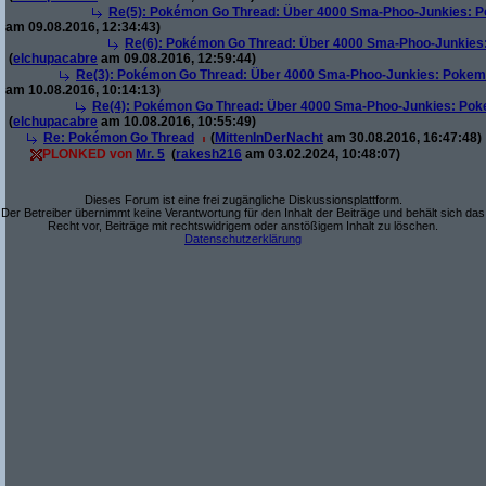
Re(5): Pokémon Go Thread: Über 4000 Sma-Phoo-Junkies: P
am 09.08.2016, 12:34:43)
Re(6): Pokémon Go Thread: Über 4000 Sma-Phoo-Junkies:
(
elchupacabre
am 09.08.2016, 12:59:44)
Re(3): Pokémon Go Thread: Über 4000 Sma-Phoo-Junkies: Pokemo
am 10.08.2016, 10:14:13)
Re(4): Pokémon Go Thread: Über 4000 Sma-Phoo-Junkies: Pok
(
elchupacabre
am 10.08.2016, 10:55:49)
Re: Pokémon Go Thread
(
MittenInDerNacht
am 30.08.2016, 16:47:48)
PLONKED von
Mr. 5
(
rakesh216
am 03.02.2024, 10:48:07)
Dieses Forum ist eine frei zugängliche Diskussionsplattform.
Der Betreiber übernimmt keine Verantwortung für den Inhalt der Beiträge und behält sich das
Recht vor, Beiträge mit rechtswidrigem oder anstößigem Inhalt zu löschen.
Datenschutzerklärung