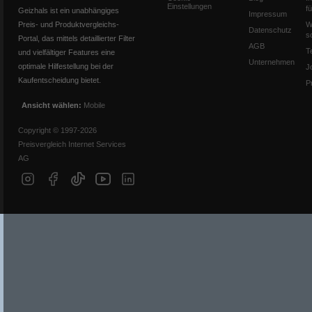
Einstellungen
f
Geizhals ist ein unabhängiges
Impressum
Preis- und Produktvergleichs-
W
Datenschutz
s
Portal, das mittels detaillierter Filter
AGB
T
und vielfältiger Features eine
Unternehmen
optimale Hilfestellung bei der
J
Kaufentscheidung bietet.
P
Ansicht wählen:
Mobile
Copyright © 1997-2026
Preisvergleich Internet Services
AG