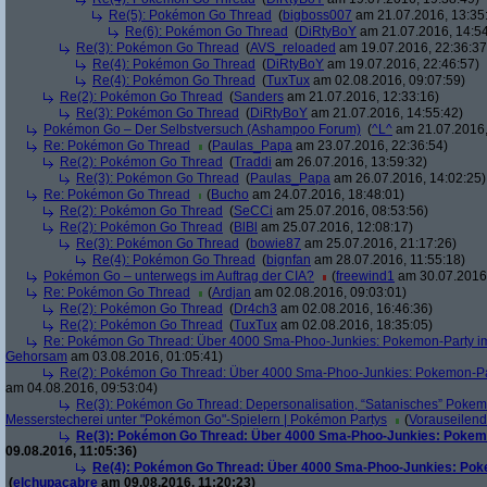
Re(5): Pokémon Go Thread
(
bigboss007
am 21.07.2016, 13:35
Re(6): Pokémon Go Thread
(
DiRtyBoY
am 21.07.2016, 14:54
Re(3): Pokémon Go Thread
(
AVS_reloaded
am 19.07.2016, 22:36:37
Re(4): Pokémon Go Thread
(
DiRtyBoY
am 19.07.2016, 22:46:57)
Re(4): Pokémon Go Thread
(
TuxTux
am 02.08.2016, 09:07:59)
Re(2): Pokémon Go Thread
(
Sanders
am 21.07.2016, 12:33:16)
Re(3): Pokémon Go Thread
(
DiRtyBoY
am 21.07.2016, 14:55:42)
Pokémon Go – Der Selbstversuch (Ashampoo Forum)
(
^L^
am 21.07.2016,
Re: Pokémon Go Thread
(
Paulas_Papa
am 23.07.2016, 22:36:54)
Re(2): Pokémon Go Thread
(
Traddi
am 26.07.2016, 13:59:32)
Re(3): Pokémon Go Thread
(
Paulas_Papa
am 26.07.2016, 14:02:25)
Re: Pokémon Go Thread
(
Bucho
am 24.07.2016, 18:48:01)
Re(2): Pokémon Go Thread
(
SeCCi
am 25.07.2016, 08:53:56)
Re(2): Pokémon Go Thread
(
BlBl
am 25.07.2016, 12:08:17)
Re(3): Pokémon Go Thread
(
bowie87
am 25.07.2016, 21:17:26)
Re(4): Pokémon Go Thread
(
bignfan
am 28.07.2016, 11:55:18)
Pokémon Go – unterwegs im Auftrag der CIA?
(
freewind1
am 30.07.2016,
Re: Pokémon Go Thread
(
Ardjan
am 02.08.2016, 09:03:01)
Re(2): Pokémon Go Thread
(
Dr4ch3
am 02.08.2016, 16:46:36)
Re(2): Pokémon Go Thread
(
TuxTux
am 02.08.2016, 18:35:05)
Re: Pokémon Go Thread: Über 4000 Sma-Phoo-Junkies: Pokemon-Party im
Gehorsam
am 03.08.2016, 01:05:41)
Re(2): Pokémon Go Thread: Über 4000 Sma-Phoo-Junkies: Pokemon-Par
am 04.08.2016, 09:53:04)
Re(3): Pokémon Go Thread: Depersonalisation, “Satanisches” Pokemo
Messerstecherei unter "Pokémon Go"-Spielern | Pokémon Partys
(
Vorauseilen
Re(3): Pokémon Go Thread: Über 4000 Sma-Phoo-Junkies: Pokemo
09.08.2016, 11:05:36)
Re(4): Pokémon Go Thread: Über 4000 Sma-Phoo-Junkies: Pok
(
elchupacabre
am 09.08.2016, 11:20:23)