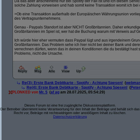
Da das aber anscheinend nur bei Spotify der Fall ist und ich diesen Servic
solche Zahlung vorweisen und hab somit keine Transaktion womit ich bei
>Ob eine Transaktion außerhalb der Europäischen Währungsunion vorlieg
des Vertragsunternehmens.
Genau - Paypals Standort ist aber NICHT Großbritannien. Daher erkundi
Großbritannien im Spiel ist, wer hat die Buchung warum mit Verweis auf
Ich würde hier eher vermuten dass Paypal lügt und aus irgendeinem Grund
Großbritannien. Das Problem sehe ich hier nicht bei deiner Bank und der
verrechnen dürfen, wenn das in deinen Konditionen die du bestätigt hast 
Problems, nicht die Ursache.
Re(3): Erste Bank Debitkarte - Spotify - Achtung Spesen!
(
webmas
Re(4): Erste Bank Debitkarte - Spotify - Achtung Spesen!
(
Pete
PLONKED von
Mr. 5
(
af ag
am 28.07.2025, 05:54:29)
Dieses Forum ist eine frei zugängliche Diskussionsplattform.
Der Betreiber übernimmt keine Verantwortung für den Inhalt der Beiträge und behält sich das
Recht vor, Beiträge mit rechtswidrigem oder anstößigem Inhalt zu löschen.
Datenschutzerklärung