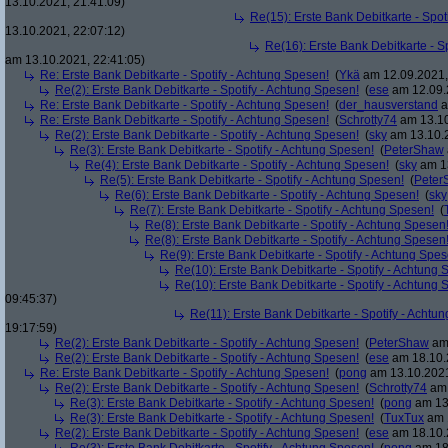
13.10.2021, 21:41:09)
Re(15): Erste Bank Debitkarte - Spot
13.10.2021, 22:07:12)
Re(16): Erste Bank Debitkarte - S
am 13.10.2021, 22:41:05)
Re: Erste Bank Debitkarte - Spotify - Achtung Spesen!
(
Ykä
am 12.09.2021,
Re(2): Erste Bank Debitkarte - Spotify - Achtung Spesen!
(
ese
am 12.09.
Re: Erste Bank Debitkarte - Spotify - Achtung Spesen!
(
der_hausverstand
a
Re: Erste Bank Debitkarte - Spotify - Achtung Spesen!
(
Schrotty74
am 13.10
Re(2): Erste Bank Debitkarte - Spotify - Achtung Spesen!
(
sky
am 13.10.2
Re(3): Erste Bank Debitkarte - Spotify - Achtung Spesen!
(
PeterShaw
Re(4): Erste Bank Debitkarte - Spotify - Achtung Spesen!
(
sky
am 13
Re(5): Erste Bank Debitkarte - Spotify - Achtung Spesen!
(
Peter
Re(6): Erste Bank Debitkarte - Spotify - Achtung Spesen!
(
sky
Re(7): Erste Bank Debitkarte - Spotify - Achtung Spesen!
(
Re(8): Erste Bank Debitkarte - Spotify - Achtung Spesen
Re(8): Erste Bank Debitkarte - Spotify - Achtung Spesen
Re(9): Erste Bank Debitkarte - Spotify - Achtung Spes
Re(10): Erste Bank Debitkarte - Spotify - Achtung 
Re(10): Erste Bank Debitkarte - Spotify - Achtung 
09:45:37)
Re(11): Erste Bank Debitkarte - Spotify - Achtu
19:17:59)
Re(2): Erste Bank Debitkarte - Spotify - Achtung Spesen!
(
PeterShaw
am 
Re(2): Erste Bank Debitkarte - Spotify - Achtung Spesen!
(
ese
am 18.10.
Re: Erste Bank Debitkarte - Spotify - Achtung Spesen!
(
pong
am 13.10.2021
Re(2): Erste Bank Debitkarte - Spotify - Achtung Spesen!
(
Schrotty74
am 
Re(3): Erste Bank Debitkarte - Spotify - Achtung Spesen!
(
pong
am 13.
Re(3): Erste Bank Debitkarte - Spotify - Achtung Spesen!
(
TuxTux
am 1
Re(2): Erste Bank Debitkarte - Spotify - Achtung Spesen!
(
ese
am 18.10.