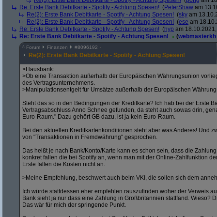
Re(3): Erste Bank Debitkarte - Spotify - Achtung Spesen!
(
pong
am 18.
Re: Erste Bank Debitkarte - Spotify - Achtung Spesen!
(
PeterShaw
am 13.10
Re(2): Erste Bank Debitkarte - Spotify - Achtung Spesen!
(
sky
am 13.10.2
Re(2): Erste Bank Debitkarte - Spotify - Achtung Spesen!
(
ese
am 18.10.
Re: Erste Bank Debitkarte - Spotify - Achtung Spesen!
(
hyp
am 18.10.2021,
Re: Erste Bank Debitkarte - Spotify - Achtung Spesen!
(
webmasterkh
^
Forum
Finanzen
#
8096192
Re(2): Erste Bank Debitkarte - Spotify - Achtung Spesen!
>Hausbank:
>Ob eine Transaktion außerhalb der Europäischen Währungsunion vorlieg
des Vertragsunternehmens.
>Manipulationsentgelt für Umsätze außerhalb der Europäischen Währungsun
Steht das so in den Bedingungen der Kreditkarte? Ich hab bei der Erste 
Vertragsabschluss Anno Schnee gefunden, da steht auch sowas drin, gena
Euro-Raum." Dazu gehört GB dazu, ist ja kein Euro-Raum.
Bei den aktuellen Kreditkartenkonditionen steht aber was Anderes! Und zw
von "Transaktionen in Fremdwährung" gesprochen.
Das heißt je nach Bank/Konto/Karte kann es schon sein, dass die Zahlung 
konkret fallen die bei Spotify an, wenn man mit der Online-Zahlfunktion der 
Erste fallen die Kosten nicht an.
>Meine Empfehlung, beschwert auch beim VKI, die sollen sich dem anne
Ich würde stattdessen eher empfehlen rauszufinden woher der Verweis au
Bank sieht ja nur dass eine Zahlung in Großbritannien stattfand. Wieso? Di
Das wär für mich der springende Punkt.