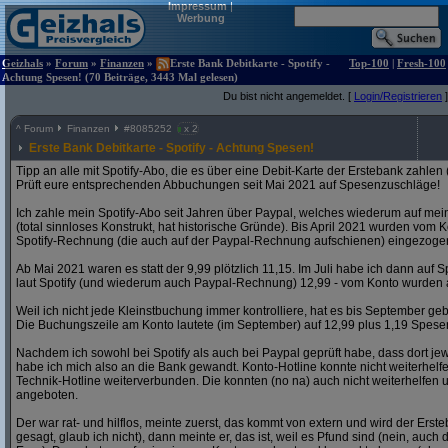
Impressum
|
Werbung
Geizhals
»
Forum
»
Finanzen
»
Erste Bank Debitkarte - Spotify -
Top-100
|
Fresh-100
Achtung Spesen! (70 Beiträge, 3443 Mal gelesen)
Du bist nicht angemeldet. [
Login/Registrieren
]
^
Forum
Finanzen
#
8085252
x 2
Erste Bank Debitkarte - Spotify - Achtung Spesen!
Tipp an alle mit Spotify-Abo, die es über eine Debit-Karte der Erstebank zahlen 
Prüft eure entsprechenden Abbuchungen seit Mai 2021 auf Spesenzuschläge!
Ich zahle mein Spotify-Abo seit Jahren über Paypal, welches wiederum auf mein
(total sinnloses Konstrukt, hat historische Gründe). Bis April 2021 wurden vom 
Spotify-Rechnung (die auch auf der Paypal-Rechnung aufschienen) eingezoge
Ab Mai 2021 waren es statt der 9,99 plötzlich 11,15. Im Juli habe ich dann auf S
laut Spotify (und wiederum auch Paypal-Rechnung) 12,99 - vom Konto wurden 
Weil ich nicht jede Kleinstbuchung immer kontrolliere, hat es bis September gebra
Die Buchungszeile am Konto lautete (im September) auf 12,99 plus 1,19 Spese
Nachdem ich sowohl bei Spotify als auch bei Paypal geprüft habe, dass dort jew
habe ich mich also an die Bank gewandt. Konto-Hotline konnte nicht weiterhelf
Technik-Hotline weiterverbunden. Die konnten (no na) auch nicht weiterhelfen
angeboten.
Der war rat- und hilflos, meinte zuerst, das kommt von extern und wird der Ers
gesagt, glaub ich nicht), dann meinte er, das ist, weil es Pfund sind (nein, auch