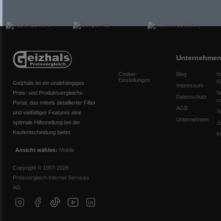
Unternehme
Cookie-
Blog
I
Einstellungen
f
Geizhals ist ein unabhängiges
Impressum
Preis- und Produktvergleichs-
W
Datenschutz
s
Portal, das mittels detaillierter Filter
AGB
T
und vielfältiger Features eine
Unternehmen
optimale Hilfestellung bei der
J
Kaufentscheidung bietet.
P
Ansicht wählen:
Mobile
Copyright © 1997-2026
Preisvergleich Internet Services
AG