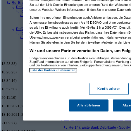
Re: Erste Bank Debitkarte - Spotify - Achtung Spesen!
(
Paulas_Papa
am 11
Sie auf den Link Cookie-Einstellungen am unteren Rand der Webseite kli
Re(2): Erste Bank Debitkarte - Spotify - Achtung Spesen!
(
ese
am 11.09.
unseres Website. Weitere Informationen finden Sie in unserer Datensch
Re(3): Erste Bank Debitkarte - Spotify - Achtung Spesen!
(
Paulas_Pa
Re(4): Erste Bank Debitkarte - Spotify - Achtung Spesen!
(
ese
am 1
Sofern Ihre getroffenen Einstellungen auch Anbieter umfassen, die Daten
Re(5): Erste Bank Debitkarte - Spotify - Achtung Spesen!
(
Paula
Angemessenheitsbeschlusses gem Art 45 DSGVO und ohne geeignete G
Re(6): Erste Bank Debitkarte - Spotify - Achtung Spesen!
(
es
so gilt Ihre Einwilligung auch hierfür (Art 49 Abs 1 lit a DSGVO). Dies gi
Re(2): Erste Bank Debitkarte - Spotify - Achtung Spesen!
(
PeterShaw
am 
die USA. Es besteht insbesondere das Risiko, dass Ihre Daten durch B
Re(3): Erste Bank Debitkarte - Spotify - Achtung Spesen!
(
Paulas_Pa
Re(4): Erste Bank Debitkarte - Spotify - Achtung Spesen!
(
PeterSh
Überwachungszwecken verarbeitet werden können, möglicherweise auc
Re(5): Erste Bank Debitkarte - Spotify - Achtung Spesen!
(
AVS_r
können Sie abstellen, in dem Sie bei dem jeweiligen Anbieter in der Liste
Re(6): Erste Bank Debitkarte - Spotify - Achtung Spesen!
(
kar
Wir und unsere Partner verarbeiten Daten, um Folg
Re(7): Erste Bank Debitkarte - Spotify - Achtung Spesen!
(
Re(7): Erste Bank Debitkarte - Spotify - Achtung Spesen!
(
Endgeräteeigenschaften zur Identifikation aktiv abfragen. Verwendung 
Re(8): Erste Bank Debitkarte - Spotify - Achtung Spesen
Zugriff auf Informationen auf einem Endgerät. Personalisierte Werbung
18:23:33)
und der Performance von Inhalten, Zielgruppenforschung sowie Entwic
Re(9): Erste Bank Debitkarte - Spotify - Achtung Spes
Liste der Partner (Lieferanten)
18:26:23)
Re(10): Erste Bank Debitkarte - Spotify - Achtung 
18:34:16)
Re(11): Erste Bank Debitkarte - Spotify - Achtu
Konfigurieren
18:52:50)
Re(12): Erste Bank Debitkarte - Spotify - Ac
20:11:16)
Re(12): Erste Bank Debitkarte - Spotify - Ac
Alle ablehnen
Akze
13.10.2021, 20:15:27)
Re(13): Erste Bank Debitkarte - Spotify -
13.10.2021, 20:30:42)
Re(13): Erste Bank Debitkarte - Spotify -
21:09:27)
Re(14): Erste Bank Debitkarte - Spotify