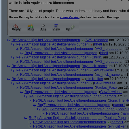
wollte ist kein Äquivalent zu übernommen
___________________________________________________________
There are 10 types of people. Those who understand binary and those who d
Dieser Beitrag bezieht sich auf eine
ältere Version
des beantworteten Postings!
Re: Amazon lügt bei Abstellgenehmigungen
(
AVS_reloaded
am 12.10.202
Re(2): Amazon lügt bei Abstellgenehmigungen
(
hhetl
am 12.10.2023, 
Re(3): Amazon lügt bei Abstellgenehmigungen
(
AVS_reloaded
am 12.
Re(4): Amazon lügt bei Abstellgenehmigungen
(
hhetl
am 12.10.202
Re(2): Amazon lügt bei Abstellgenehmigungen
(
ChrisS
am 12.10.2023, 
Re(3): Amazon lügt bei Abstellgenehmigungen
(
AVS_reloaded
am 13.
Re: Amazon lügt bei Abstellgenehmigungen
(
my_nick_name
am 12.10.202
Re(2): Amazon lügt bei Abstellgenehmigungen
(
Gewürzwiesel
am 13.10
Re(3): Amazon lügt bei Abstellgenehmigungen
(
my_nick_name
am 13
Re: Amazon lügt bei Abstellgenehmigungen
(
ein Kritiker
am 12.10.2023, 
Re(2): Amazon lügt bei Abstellgenehmigungen
(
Gewürzwiesel
am 13.1
Re(3): Amazon lügt bei Abstellgenehmigungen
(
Paulas_Papa
am 13.
Re(4): Amazon lügt bei Abstellgenehmigungen
(
Gewürzwiesel
am 
Re(5): Amazon lügt bei Abstellgenehmigungen
(
namor1
am 13.1
Re(6): Amazon lügt bei Abstellgenehmigungen
(
Sonic The 
Re(7): Amazon lügt bei Abstellgenehmigungen
(
namor1
am
Re(8): Amazon lügt bei Abstellgenehmigungen
(
Sonic 
Re(9): Amazon lügt bei Abstellgenehmigungen
(
nam
Re(5): Amazon lügt bei Abstellgenehmigungen
(
Paulas_Papa
a
Re(6): Amazon lügt bei Abstellgenehmigungen
(
namor1
am 
Re(6): Amazon lügt bei Abstellgenehmigungen
(
ein Kritiker
am