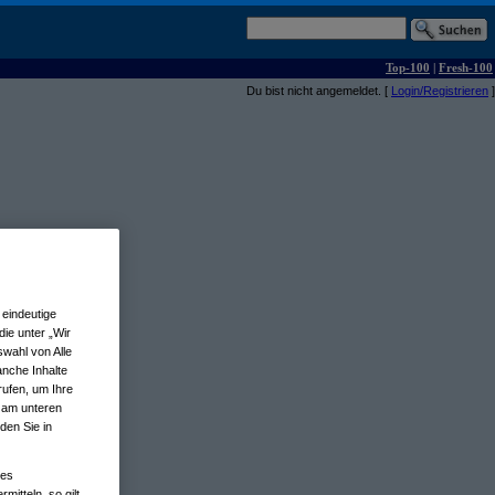
Top-100
|
Fresh-100
Du bist nicht angemeldet. [
Login/Registrieren
]
eindeutige
ie unter „Wir
wahl von Alle
anche Inhalte
rufen, um Ihre
n am unteren
den Sie in
nes
tteln, so gilt