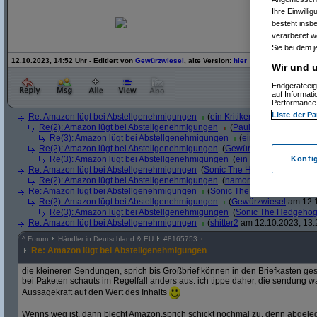
Ihre Einwilli
besteht insb
verarbeitet 
Sie bei dem j
12.10.2023, 14:52 Uhr - Editiert von
Gewürzwiesel
, alte Version:
hier
Wir und u
Endgeräteeig
auf Informat
Performance 
Liste der Pa
Re: Amazon lügt bei Abstellgenehmigungen
(
ein Kritiker
am 12.10.2023, 
Re(2): Amazon lügt bei Abstellgenehmigungen
(
Paulas_Papa
am 12.1
Re(3): Amazon lügt bei Abstellgenehmigungen
(
ein Kritiker
am 12.10
Re(2): Amazon lügt bei Abstellgenehmigungen
(
Gewürzwiesel
am 12.10
Konfi
Re(3): Amazon lügt bei Abstellgenehmigungen
(
ein Kritiker
am 12.10.
Re: Amazon lügt bei Abstellgenehmigungen
(
Sonic The Hedgehog
am 12.1
Re(2): Amazon lügt bei Abstellgenehmigungen
(
namor1
am 12.10.2023,
Re: Amazon lügt bei Abstellgenehmigungen
(
Sonic The Hedgehog
am 12
Re(2): Amazon lügt bei Abstellgenehmigungen
(
Gewürzwiesel
am 12.1
Re(3): Amazon lügt bei Abstellgenehmigungen
(
Sonic The Hedgeho
Re: Amazon lügt bei Abstellgenehmigungen
(
shitter2
am 12.10.2023, 13:
^
Forum
Händler in Deutschland & EU
#
8165753
Re: Amazon lügt bei Abstellgenehmigungen
die kleineren Sendungen, sprich bis Großbrief können in den Briefkasten ge
bei Paketen schauts im Regelfall anders aus. ich tippe daher, die sendung wa
Aussagekraft auf den Wert des Inhalts
Wenns weg ist, dann blecht Amazon,sprich schickt nochmal zu, denn abgele