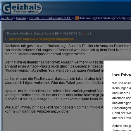
Geizhals
»
Forum
»
Händler in Deutschland & EU
»
Amazon lügt bei Abstellgenehmigunge
^
Forum
Händler in Deutschland & EU
#
8165773
5 x
x 2
Amazon lügt bei Abstellgenehmigungen
Nachdem mir gestern vom Nachmittags-Aushilfs-Postler ein Amazon-Paket vor d
"an einem sicheren Ort abgestellt" vermerkt war, habe ich a) dem Post-Kundend
meinen Stamm-Paketpostler darauf angesprochen.
Der hat mir erstaunliches berichtet: Amazon vermerkt -dass das Abstellen ein 
anhand eines Amzon-Pakets auch gleich beweisen: eingescannt und sofort ers
"Kundenwunsch: Abstellen "(oä, weiß den genauen Wortlaut nicht mehr)
Ihre Priv
Lt. Ihm wissen die Postler zwar, dass das ein fake ist aber ich finde es eigentl
wissentlich Lügen verbreitet. Wird das Paket gestohlen bleibt dann der Postler 
Wir und uns
Kennungen au
Update: der Kundendienst hat mich schon zurückgerufen! Also sie haben eine
und unsere P
vorliegen, selbst habe ich bei der Post aber keine hinterlegt (natürlich nicht)
ablehnen oder
Insofern ist meine Aussage "Lüge" leider korrekt. Man kann es natürlich noch als "
und Anzeigen
Wie auch immer, ich habe jetzt noch gebeten ob man mir die Abstellgenehmig
Einstellungen
könnte um dann bei Amazon anzuklopfen
Rand der Webs
unserer Date
Sofern Ihre g
-------------------------------------------------------------------------------------------------
Angemessenhe