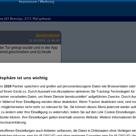
Impressum
|
Werbung
n (63 Beiträge, 2171 Mal gelesen)
Gewürzwiesel
12.10.2023, 11:30:35
ie Tür gelegt wurde und in der App
ienst geschrieben und b) heute
Kundenwunsch sei. Konnte er mir
cheint auf dem Handheld
atsphäre ist uns wichtig
ich unpackbar dass Amazon hier
auf dem Schaden sitzen....
ere
1019
-Partner speichern und greifen auf personenbezogene Daten wie Browserdaten oder 
f Ihrem Gerät zu. Durch Auswahl von Akzeptieren aktivieren Sie Tracking-Technologien für d
 Abstellgenehmigung von Amazon
artner verarbeiten Daten, um Ihnen Dienste bereitzustellen“ aufgeführten Zwecke. Durch Aus
 Widerruf Ihrer Einwilligung werden diese deaktiviert. Wenn Tracker deaktiviert sind, sind m
Irrtum" titulieren.
 möglicherweise nicht mehr so relevant für Sie. Sie können dieses Menü jederzeit wieder auf
ung irgendwie zukommen lassen
 zu ändern oder Ihre Einwilligung zu widerrufen, indem Sie auf den Link Cookie-Einstellunge
eite klicken. Ihre Einstellungen gelten innerhalb unseres Website. Weitere Informationen fin
nschutzerklärung.
etroffenen Einstellungen auch Anbieter umfassen, die Daten in Drittstaaten ohne Vorliegen ei
itsbeschlusses gem Art 45 DSGVO und ohne geeignete Garantien gem Art 46 DSGVO übermi