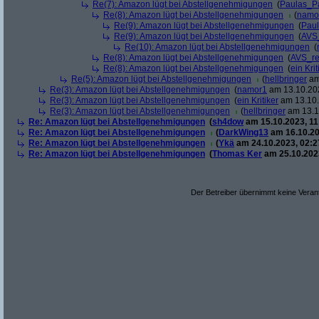
Re(7): Amazon lügt bei Abstellgenehmigungen
(
Paulas_P
Re(8): Amazon lügt bei Abstellgenehmigungen
(
namo
Re(9): Amazon lügt bei Abstellgenehmigungen
(
Pau
Re(9): Amazon lügt bei Abstellgenehmigungen
(
AVS
Re(10): Amazon lügt bei Abstellgenehmigungen
(
Re(8): Amazon lügt bei Abstellgenehmigungen
(
AVS_re
Re(8): Amazon lügt bei Abstellgenehmigungen
(
ein Krit
Re(5): Amazon lügt bei Abstellgenehmigungen
(
hellbringer
am
Re(3): Amazon lügt bei Abstellgenehmigungen
(
namor1
am 13.10.202
Re(3): Amazon lügt bei Abstellgenehmigungen
(
ein Kritiker
am 13.10.
Re(3): Amazon lügt bei Abstellgenehmigungen
(
hellbringer
am 13.1
Re: Amazon lügt bei Abstellgenehmigungen
(
sh4dow
am 15.10.2023, 11
Re: Amazon lügt bei Abstellgenehmigungen
(
DarkWing13
am 16.10.20
Re: Amazon lügt bei Abstellgenehmigungen
(
Ykä
am 24.10.2023, 02:2
Re: Amazon lügt bei Abstellgenehmigungen
(
Thomas Ker
am 25.10.2023
Der Betreiber übernimmt keine Verant