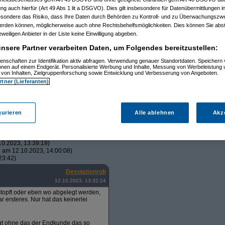
gung auch hierfür (Art 49 Abs 1 lit a DSGVO). Dies gilt insbesondere für Datenübermittlungen i
esondere das Risiko, dass Ihre Daten durch Behörden zu Kontroll- und zu Überwachungsz
werden können, möglicherweise auch ohne Rechtsbehelfsmöglichkeiten. Dies können Sie abst
eweiligen Anbieter in der Liste keine Einwilligung abgeben.
nsere Partner verarbeiten Daten, um Folgendes bereitzustellen:
enschaften zur Identifikation aktiv abfragen. Verwendung genauer Standortdaten. Speichern 
ionen auf einem Endgerät. Personalisierte Werbung und Inhalte, Messung von Werbeleistung 
von Inhalten, Zielgruppenforschung sowie Entwicklung und Verbesserung von Angeboten.
rtner (Lieferanten)
11:43:22)
0.2023, 12:25:28)
.2023, 12:35:53)
.2023, 13:36:52)
gurieren
Alle ablehnen
Akz
2023, 13:43:04)
0.2023, 11:56:10)
 13:54:19)
.10.2023, 12:01:36)
0.2023, 13:39:19)
g
am 12.10.2023, 14:00:08)
23:42)
Desolationrob
12.10.2023, 13:32:24
stopft oder eben wo abgelegt werden,
r ersteres. Nur hat das keinerlei
gt ohne das der Endkunde das so