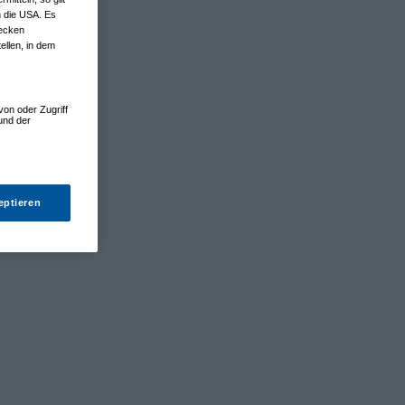
n die USA. Es
wecken
ellen, in dem
von oder Zugriff
und der
eptieren