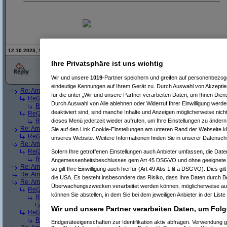
-------------------------------------------------------------------------------------------------
12.10.2023, 14:52 Uhr - Editiert von
Gewürzwiesel
, alte Version:
hier
Ihre Privatsphäre ist uns wichtig
Wir und unsere
1019
-Partner speichern und greifen auf personenbezo
eindeutige Kennungen auf Ihrem Gerät zu. Durch Auswahl von Akzeptier
Re: Amazon lügt bei Abstellgenehmigungen
(
ein Kritiker
am 12.10.2023, 
für die unter „Wir und unsere Partner verarbeiten Daten, um Ihnen Dien
Re(2): Amazon lügt bei Abstellgenehmigungen
(
Paulas_Papa
am 12.1
Durch Auswahl von Alle ablehnen oder Widerruf Ihrer Einwilligung werde
Re(3): Amazon lügt bei Abstellgenehmigungen
(
ein Kritiker
am 12.10
deaktiviert sind, sind manche Inhalte und Anzeigen möglicherweise nicht
Re(2): Amazon lügt bei Abstellgenehmigungen
(
Gewürzwiesel
am 12.10
dieses Menü jederzeit wieder aufrufen, um Ihre Einstellungen zu ändern 
Re(3): Amazon lügt bei Abstellgenehmigungen
(
ein Kritiker
am 12.10.
Re: Amazon lügt bei Abstellgenehmigungen
(
Sonic The Hedgehog
am 12.1
Sie auf den Link Cookie-Einstellungen am unteren Rand der Webseite kli
Re(2): Amazon lügt bei Abstellgenehmigungen
(
namor1
am 12.10.2023,
unseres Website. Weitere Informationen finden Sie in unserer Datensch
Re: Amazon lügt bei Abstellgenehmigungen
(
Sonic The Hedgehog
am 12
Re(2): Amazon lügt bei Abstellgenehmigungen
(
Gewürzwiesel
am 12.1
Sofern Ihre getroffenen Einstellungen auch Anbieter umfassen, die Daten
Re(3): Amazon lügt bei Abstellgenehmigungen
(
Sonic The Hedgeho
Angemessenheitsbeschlusses gem Art 45 DSGVO und ohne geeignete G
Re: Amazon lügt bei Abstellgenehmigungen
(
shitter2
am 12.10.2023, 13:
so gilt Ihre Einwilligung auch hierfür (Art 49 Abs 1 lit a DSGVO). Dies gi
Re: Amazon lügt bei Abstellgenehmigungen
(
Desolationrob
am 12.10.2023
die USA. Es besteht insbesondere das Risiko, dass Ihre Daten durch B
Re: Amazon lügt bei Abstellgenehmigungen
(
AVS_reloaded
am 12.10.202
Überwachungszwecken verarbeitet werden können, möglicherweise auc
Re(2): Amazon lügt bei Abstellgenehmigungen
(
hhetl
am 12.10.2023, 
können Sie abstellen, in dem Sie bei dem jeweiligen Anbieter in der Liste
Re(3): Amazon lügt bei Abstellgenehmigungen
(
AVS_reloaded
am 12.
Re(4): Amazon lügt bei Abstellgenehmigungen
(
hhetl
am 12.10.202
Wir und unsere Partner verarbeiten Daten, um Folg
Re(2): Amazon lügt bei Abstellgenehmigungen
(
ChrisS
am 12.10.2023, 
Re(3): Amazon lügt bei Abstellgenehmigungen
(
AVS_reloaded
am 13.
Endgeräteeigenschaften zur Identifikation aktiv abfragen. Verwendung 