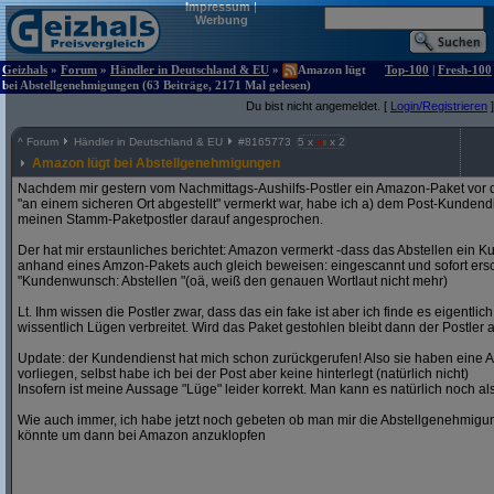
Impressum
|
Werbung
Geizhals
»
Forum
»
Händler in Deutschland & EU
»
Amazon lügt
Top-100
|
Fresh-100
bei Abstellgenehmigungen (63 Beiträge, 2171 Mal gelesen)
Du bist nicht angemeldet. [
Login/Registrieren
]
^
Forum
Händler in Deutschland & EU
#
8165773
5 x
x 2
Amazon lügt bei Abstellgenehmigungen
Nachdem mir gestern vom Nachmittags-Aushilfs-Postler ein Amazon-Paket vor d
"an einem sicheren Ort abgestellt" vermerkt war, habe ich a) dem Post-Kundend
meinen Stamm-Paketpostler darauf angesprochen.
Der hat mir erstaunliches berichtet: Amazon vermerkt -dass das Abstellen ein 
anhand eines Amzon-Pakets auch gleich beweisen: eingescannt und sofort ers
"Kundenwunsch: Abstellen "(oä, weiß den genauen Wortlaut nicht mehr)
Lt. Ihm wissen die Postler zwar, dass das ein fake ist aber ich finde es eigentl
wissentlich Lügen verbreitet. Wird das Paket gestohlen bleibt dann der Postler 
Update: der Kundendienst hat mich schon zurückgerufen! Also sie haben eine
vorliegen, selbst habe ich bei der Post aber keine hinterlegt (natürlich nicht)
Insofern ist meine Aussage "Lüge" leider korrekt. Man kann es natürlich noch als "
Wie auch immer, ich habe jetzt noch gebeten ob man mir die Abstellgenehmig
könnte um dann bei Amazon anzuklopfen