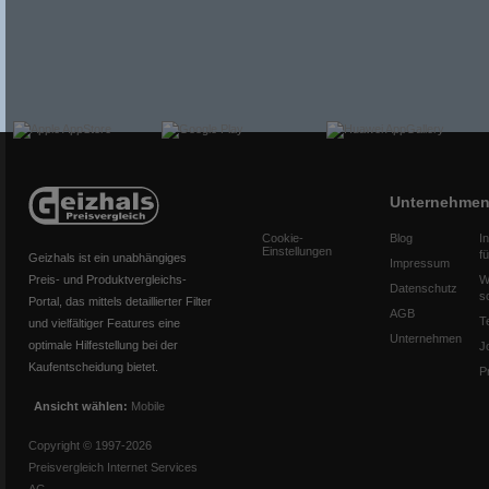
Unternehme
Cookie-
Blog
I
Einstellungen
f
Geizhals ist ein unabhängiges
Impressum
Preis- und Produktvergleichs-
W
Datenschutz
s
Portal, das mittels detaillierter Filter
AGB
T
und vielfältiger Features eine
Unternehmen
optimale Hilfestellung bei der
J
Kaufentscheidung bietet.
P
Ansicht wählen:
Mobile
Copyright © 1997-2026
Preisvergleich Internet Services