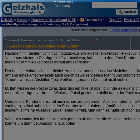
Impressum
|
Werbung
Geizhals
»
Forum
»
Händler in Deutschland & EU
»
Amazon lügt
Top-100
|
Fresh-100
bei Abstellgenehmigungen (63 Beiträge, 2171 Mal gelesen)
Du bist nicht angemeldet. [
Login/Registrieren
]
^
Forum
Händler in Deutschland & EU
#
8165773
5 x
x 2
Amazon lügt bei Abstellgenehmigungen
Nachdem mir gestern vom Nachmittags-Aushilfs-Postler ein Amazon-Paket vor d
"an einem sicheren Ort abgestellt" vermerkt war, habe ich a) dem Post-Kundend
meinen Stamm-Paketpostler darauf angesprochen.
Der hat mir erstaunliches berichtet: Amazon vermerkt -dass das Abstellen ein 
anhand eines Amzon-Pakets auch gleich beweisen: eingescannt und sofort ers
"Kundenwunsch: Abstellen "(oä, weiß den genauen Wortlaut nicht mehr)
Lt. Ihm wissen die Postler zwar, dass das ein fake ist aber ich finde es eigentl
wissentlich Lügen verbreitet. Wird das Paket gestohlen bleibt dann der Postler 
Update: der Kundendienst hat mich schon zurückgerufen! Also sie haben eine
vorliegen, selbst habe ich bei der Post aber keine hinterlegt (natürlich nicht)
Insofern ist meine Aussage "Lüge" leider korrekt. Man kann es natürlich noch als "
Wie auch immer, ich habe jetzt noch gebeten ob man mir die Abstellgenehmig
könnte um dann bei Amazon anzuklopfen