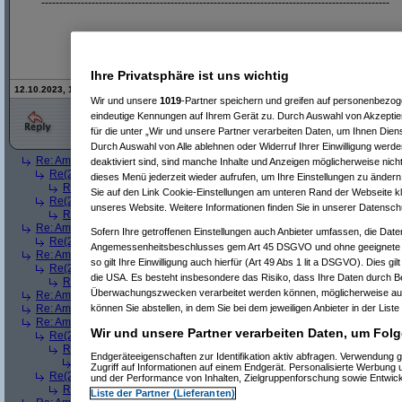
-------------------------------------------------------------------------------------------------
Ihre Privatsphäre ist uns wichtig
12.10.2023, 14:52 Uhr - Editiert von
Gewürzwiesel
, alte Version:
hier
Wir und unsere
1019
-Partner speichern und greifen auf personenbezo
eindeutige Kennungen auf Ihrem Gerät zu. Durch Auswahl von Akzeptier
für die unter „Wir und unsere Partner verarbeiten Daten, um Ihnen Dien
Durch Auswahl von Alle ablehnen oder Widerruf Ihrer Einwilligung werde
Re: Amazon lügt bei Abstellgenehmigungen
(
ein Kritiker
am 12.10.2023, 
deaktiviert sind, sind manche Inhalte und Anzeigen möglicherweise nicht
Re(2): Amazon lügt bei Abstellgenehmigungen
(
Paulas_Papa
am 12.1
dieses Menü jederzeit wieder aufrufen, um Ihre Einstellungen zu ändern 
Re(3): Amazon lügt bei Abstellgenehmigungen
(
ein Kritiker
am 12.10
Sie auf den Link Cookie-Einstellungen am unteren Rand der Webseite kli
Re(2): Amazon lügt bei Abstellgenehmigungen
(
Gewürzwiesel
am 12.10
unseres Website. Weitere Informationen finden Sie in unserer Datensch
Re(3): Amazon lügt bei Abstellgenehmigungen
(
ein Kritiker
am 12.10.
Re: Amazon lügt bei Abstellgenehmigungen
(
Sonic The Hedgehog
am 12.1
Sofern Ihre getroffenen Einstellungen auch Anbieter umfassen, die Daten
Re(2): Amazon lügt bei Abstellgenehmigungen
(
namor1
am 12.10.2023,
Angemessenheitsbeschlusses gem Art 45 DSGVO und ohne geeignete G
Re: Amazon lügt bei Abstellgenehmigungen
(
Sonic The Hedgehog
am 12
so gilt Ihre Einwilligung auch hierfür (Art 49 Abs 1 lit a DSGVO). Dies gi
Re(2): Amazon lügt bei Abstellgenehmigungen
(
Gewürzwiesel
am 12.1
die USA. Es besteht insbesondere das Risiko, dass Ihre Daten durch B
Re(3): Amazon lügt bei Abstellgenehmigungen
(
Sonic The Hedgeho
Überwachungszwecken verarbeitet werden können, möglicherweise auc
Re: Amazon lügt bei Abstellgenehmigungen
(
shitter2
am 12.10.2023, 13:
Re: Amazon lügt bei Abstellgenehmigungen
(
Desolationrob
am 12.10.2023
können Sie abstellen, in dem Sie bei dem jeweiligen Anbieter in der Liste
Re: Amazon lügt bei Abstellgenehmigungen
(
AVS_reloaded
am 12.10.202
Wir und unsere Partner verarbeiten Daten, um Folg
Re(2): Amazon lügt bei Abstellgenehmigungen
(
hhetl
am 12.10.2023, 
Re(3): Amazon lügt bei Abstellgenehmigungen
(
AVS_reloaded
am 12.
Endgeräteeigenschaften zur Identifikation aktiv abfragen. Verwendung 
Re(4): Amazon lügt bei Abstellgenehmigungen
(
hhetl
am 12.10.202
Zugriff auf Informationen auf einem Endgerät. Personalisierte Werbung
Re(2): Amazon lügt bei Abstellgenehmigungen
(
ChrisS
am 12.10.2023, 
und der Performance von Inhalten, Zielgruppenforschung sowie Entwic
Re(3): Amazon lügt bei Abstellgenehmigungen
(
AVS_reloaded
am 13.
Liste der Partner (Lieferanten)