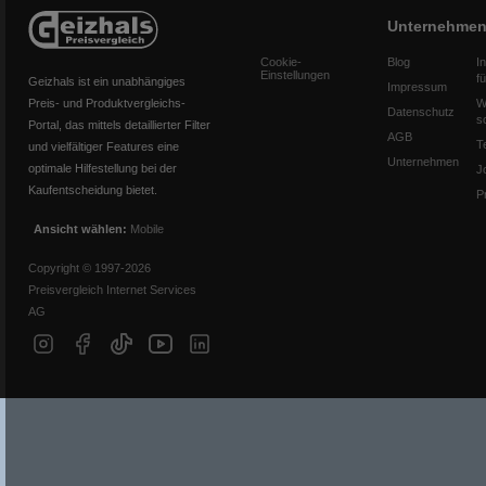
Unternehme
Cookie-
Blog
I
Einstellungen
f
Geizhals ist ein unabhängiges
Impressum
Preis- und Produktvergleichs-
W
Datenschutz
s
Portal, das mittels detaillierter Filter
AGB
T
und vielfältiger Features eine
Unternehmen
optimale Hilfestellung bei der
J
Kaufentscheidung bietet.
P
Ansicht wählen:
Mobile
Copyright © 1997-2026
Preisvergleich Internet Services
AG