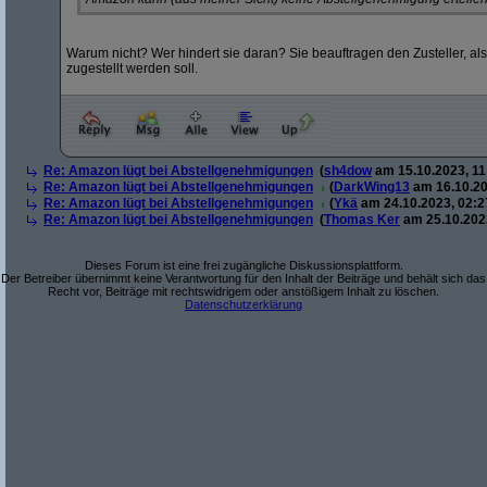
Warum nicht? Wer hindert sie daran? Sie beauftragen den Zusteller, al
zugestellt werden soll.
Re: Amazon lügt bei Abstellgenehmigungen
(
sh4dow
am 15.10.2023, 11
Re: Amazon lügt bei Abstellgenehmigungen
(
DarkWing13
am 16.10.20
Re: Amazon lügt bei Abstellgenehmigungen
(
Ykä
am 24.10.2023, 02:2
Re: Amazon lügt bei Abstellgenehmigungen
(
Thomas Ker
am 25.10.2023
Dieses Forum ist eine frei zugängliche Diskussionsplattform.
Der Betreiber übernimmt keine Verantwortung für den Inhalt der Beiträge und behält sich das
Recht vor, Beiträge mit rechtswidrigem oder anstößigem Inhalt zu löschen.
Datenschutzerklärung