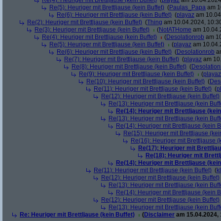
Re(4): Heuriger mit Brettljause (kein Buffet)
(
playaz
am 10.04.2024,
Re(5): Heuriger mit Brettljause (kein Buffet)
(
Paulas_Papa
am 10
Re(6): Heuriger mit Brettljause (kein Buffet)
(
playaz
am 10.04.
Re(2): Heuriger mit Brettljause (kein Buffet)
(
Thing
am 10.04.2024, 10:3
Re(3): Heuriger mit Brettljause (kein Buffet)
(
NotATHome
am 10.04.2
Re(4): Heuriger mit Brettljause (kein Buffet)
(
Desolationrob
am 10
Re(5): Heuriger mit Brettljause (kein Buffet)
(
playaz
am 10.04.2
Re(6): Heuriger mit Brettljause (kein Buffet)
(
Desolationrob
am
Re(7): Heuriger mit Brettljause (kein Buffet)
(
playaz
am 10.
Re(8): Heuriger mit Brettljause (kein Buffet)
(
Desolation
Re(9): Heuriger mit Brettljause (kein Buffet)
(
playaz
Re(10): Heuriger mit Brettljause (kein Buffet)
(
Des
Re(11): Heuriger mit Brettljause (kein Buffet)
(
p
Re(12): Heuriger mit Brettljause (kein Buffet)
Re(13): Heuriger mit Brettljause (kein Buff
Re(14): Heuriger mit Brettljause (kein
Re(13): Heuriger mit Brettljause (kein Buff
Re(14): Heuriger mit Brettljause (kein B
Re(15): Heuriger mit Brettljause (kei
Re(16): Heuriger mit Brettljause (k
Re(17): Heuriger mit Brettljau
Re(18): Heuriger mit Brettl
Re(14): Heuriger mit Brettljause (kein
Re(11): Heuriger mit Brettljause (kein Buffet)
(
k
Re(12): Heuriger mit Brettljause (kein Buffet)
Re(13): Heuriger mit Brettljause (kein Buff
Re(14): Heuriger mit Brettljause (kein B
Re(12): Heuriger mit Brettljause (kein Buffet)
Re(13): Heuriger mit Brettljause (kein Buff
Re: Heuriger mit Brettljause (kein Buffet)
(
Disclaimer
am 15.04.2024, 