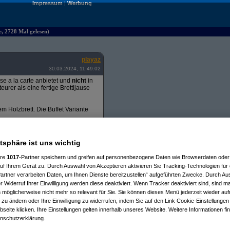
Impressum
|
Werbung
e, 2728 Mal gelesen)
playaz
30.03.2024, 11:49:02
e a la carte anbietet und
nicht
in
urer als eine fertige Brettljause
m Holzbrett. Die Buffet Variante
atsphäre ist uns wichtig
ere
1017
-Partner speichern und greifen auf personenbezogene Daten wie Browserdaten oder 
f Ihrem Gerät zu. Durch Auswahl von Akzeptieren aktivieren Sie Tracking-Technologien für d
artner verarbeiten Daten, um Ihnen Dienste bereitzustellen“ aufgeführten Zwecke. Durch Aus
 Widerruf Ihrer Einwilligung werden diese deaktiviert. Wenn Tracker deaktiviert sind, sind m
 möglicherweise nicht mehr so relevant für Sie. Sie können dieses Menü jederzeit wieder auf
 zu ändern oder Ihre Einwilligung zu widerrufen, indem Sie auf den Link Cookie-Einstellunge
eite klicken. Ihre Einstellungen gelten innerhalb unseres Website. Weitere Informationen fin
nschutzerklärung.
:15:07)