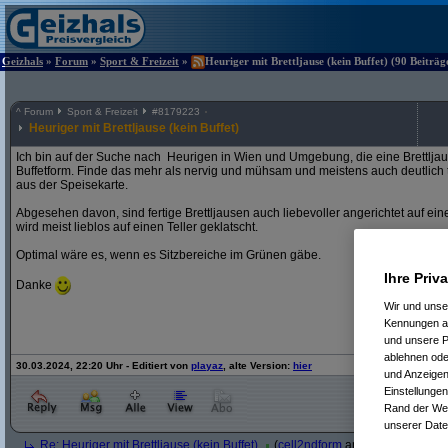
Geizhals
»
Forum
»
Sport & Freizeit
»
Heuriger mit Brettljause (kein Buffet) (90 Beiträg
^
Forum
Sport & Freizeit
#
8179223
Heuriger mit Brettljause (kein Buffet)
Ich bin auf der Suche nach Heurigen in Wien und Umgebung, die eine Brettljaus
Buffetform. Finde das mehr als nervig und mühsam und meistens auch deutlich te
aus der Speisekarte.
Abgesehen davon, sind fertige Brettljausen auch liebevoller angerichtet auf eine
wird meist lieblos auf einen Teller geklatscht.
Optimal wäre es, wenn es Sitzbereiche im Grünen gäbe.
Ihre Priv
Danke
Wir und uns
Kennungen au
und unsere P
ablehnen oder
30.03.2024, 22:20 Uhr - Editiert von
playaz
, alte Version:
hier
und Anzeigen
Einstellungen
Rand der Webs
unserer Date
Re: Heuriger mit Brettljause (kein Buffet)
(
cell2ndform
am 30.03.2024, 13