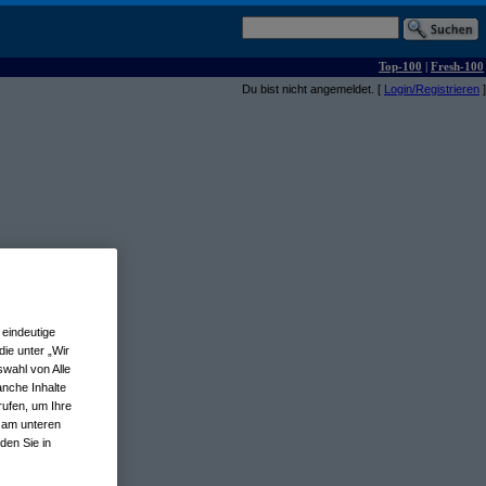
Top-100
|
Fresh-100
Du bist nicht angemeldet. [
Login/Registrieren
]
eindeutige
ie unter „Wir
wahl von Alle
anche Inhalte
rufen, um Ihre
n am unteren
den Sie in