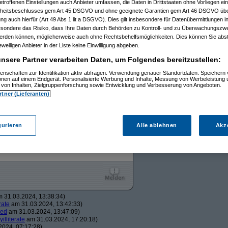
etroffenen Einstellungen auch Anbieter umfassen, die Daten in Drittstaaten ohne Vorliegen ei
:28:31)
itsbeschlusses gem Art 45 DSGVO und ohne geeignete Garantien gem Art 46 DSGVO übermi
024, 15:27:12)
gung auch hierfür (Art 49 Abs 1 lit a DSGVO). Dies gilt insbesondere für Datenübermittlungen i
am 30.03.2024, 15:31:50)
esondere das Risiko, dass Ihre Daten durch Behörden zu Kontroll- und zu Überwachungsz
03.2024, 20:13:18)
3.2024, 20:14:18)
werden können, möglicherweise auch ohne Rechtsbehelfsmöglichkeiten. Dies können Sie abst
24, 20:31:18)
eweiligen Anbieter in der Liste keine Einwilligung abgeben.
1.03.2024, 10:44:27)
nsere Partner verarbeiten Daten, um Folgendes bereitzustellen:
03.2024, 10:54:13)
d
am 31.03.2024, 13:45:53)
enschaften zur Identifikation aktiv abfragen. Verwendung genauer Standortdaten. Speichern 
31.03.2024, 14:57:05)
ionen auf einem Endgerät. Personalisierte Werbung und Inhalte, Messung von Werbeleistung 
31.03.2024, 16:30:09)
von Inhalten, Zielgruppenforschung sowie Entwicklung und Verbesserung von Angeboten.
01.04.2024, 00:19:56)
rtner (Lieferanten)
d51
am 01.04.2024, 13:43:40)
am 02.04.2024, 07:16:08)
TuxTux
gurieren
Alle ablehnen
Akz
31.03.2024, 10:50:51
 31.03.2024, 13:38:34)
erate
am 31.03.2024, 13:42:33)
ded
am 31.03.2024, 13:47:09)
yilliterate
am 31.03.2024, 17:20:18)
024, 07:17:28)