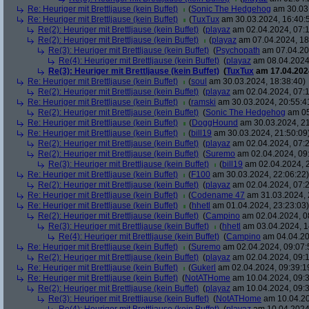
Re: Heuriger mit Brettljause (kein Buffet)
(
Sonic The Hedgehog
am 30.03.
Re: Heuriger mit Brettljause (kein Buffet)
(
TuxTux
am 30.03.2024, 16:40:
Re(2): Heuriger mit Brettljause (kein Buffet)
(
playaz
am 02.04.2024, 07:1
Re(2): Heuriger mit Brettljause (kein Buffet)
(
playaz
am 07.04.2024, 18
Re(3): Heuriger mit Brettljause (kein Buffet)
(
Psychopath
am 07.04.20
Re(4): Heuriger mit Brettljause (kein Buffet)
(
playaz
am 08.04.2024,
Re(3): Heuriger mit Brettljause (kein Buffet)
(
TuxTux
am 17.04.2024
Re: Heuriger mit Brettljause (kein Buffet)
(
soul
am 30.03.2024, 18:38:40)
Re(2): Heuriger mit Brettljause (kein Buffet)
(
playaz
am 02.04.2024, 07:1
Re: Heuriger mit Brettljause (kein Buffet)
(
ramski
am 30.03.2024, 20:55:4
Re(2): Heuriger mit Brettljause (kein Buffet)
(
Sonic The Hedgehog
am 05
Re: Heuriger mit Brettljause (kein Buffet)
(
DoggHound
am 30.03.2024, 21
Re: Heuriger mit Brettljause (kein Buffet)
(
bill19
am 30.03.2024, 21:50:09
Re(2): Heuriger mit Brettljause (kein Buffet)
(
playaz
am 02.04.2024, 07:2
Re(2): Heuriger mit Brettljause (kein Buffet)
(
Suremo
am 02.04.2024, 09
Re(3): Heuriger mit Brettljause (kein Buffet)
(
bill19
am 02.04.2024, 2
Re: Heuriger mit Brettljause (kein Buffet)
(
F100
am 30.03.2024, 22:06:22)
Re(2): Heuriger mit Brettljause (kein Buffet)
(
playaz
am 02.04.2024, 07:2
Re: Heuriger mit Brettljause (kein Buffet)
(
Codename 47
am 31.03.2024, 
Re: Heuriger mit Brettljause (kein Buffet)
(
hhetl
am 01.04.2024, 23:23:03)
Re(2): Heuriger mit Brettljause (kein Buffet)
(
Campino
am 02.04.2024, 0
Re(3): Heuriger mit Brettljause (kein Buffet)
(
hhetl
am 03.04.2024, 1
Re(4): Heuriger mit Brettljause (kein Buffet)
(
Campino
am 04.04.20
Re: Heuriger mit Brettljause (kein Buffet)
(
Suremo
am 02.04.2024, 09:07:
Re(2): Heuriger mit Brettljause (kein Buffet)
(
playaz
am 02.04.2024, 09:1
Re: Heuriger mit Brettljause (kein Buffet)
(
Gukerl
am 02.04.2024, 09:39:1
Re: Heuriger mit Brettljause (kein Buffet)
(
NotATHome
am 10.04.2024, 09:3
Re(2): Heuriger mit Brettljause (kein Buffet)
(
playaz
am 10.04.2024, 09:3
Re(3): Heuriger mit Brettljause (kein Buffet)
(
NotATHome
am 10.04.20