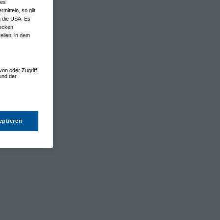
nes
tteln, so gilt
n die USA. Es
wecken
ellen, in dem
von oder Zugriff
und der
eptieren