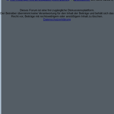
Dieses Forum ist eine frei zugängliche Diskussionsplattform.
Der Betreiber übernimmt keine Verantwortung für den Inhalt der Beiträge und behält sich das
Recht vor, Beiträge mit rechtswidrigem oder anstößigem Inhalt zu löschen.
Datenschutzerklärung