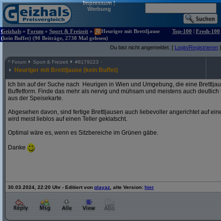
Impressum
|
Werbung
Geizhals
»
Forum
»
Sport & Freizeit
»
Heuriger mit Brettljause
Top-100
|
Fresh-100
(kein Buffet) (90 Beiträge, 2738 Mal gelesen)
Du bist nicht angemeldet. [
Login/Registrieren
]
^
Forum
Sport & Freizeit
#
8179223
Heuriger mit Brettljause (kein Buffet)
Ich bin auf der Suche nach Heurigen in Wien und Umgebung, die eine Brettljaus
Buffetform. Finde das mehr als nervig und mühsam und meistens auch deutlich te
aus der Speisekarte.
Abgesehen davon, sind fertige Brettljausen auch liebevoller angerichtet auf eine
wird meist lieblos auf einen Teller geklatscht.
Optimal wäre es, wenn es Sitzbereiche im Grünen gäbe.
Danke
30.03.2024, 22:20 Uhr - Editiert von
playaz
, alte Version:
hier