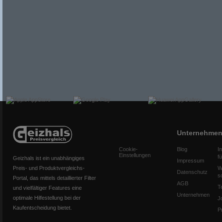
Unternehme
Cookie-
Blog
I
Einstellungen
f
Geizhals ist ein unabhängiges
Impressum
Preis- und Produktvergleichs-
W
Datenschutz
s
Portal, das mittels detaillierter Filter
AGB
T
und vielfältiger Features eine
Unternehmen
optimale Hilfestellung bei der
J
Kaufentscheidung bietet.
P