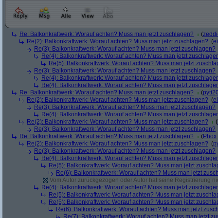
Re: Balkonkraftwerk: Worauf achten? Muss man jetzt zuschlagen?
(
zeddi
Re(2): Balkonkraftwerk: Worauf achten? Muss man jetzt zuschlagen?
(
ei
Re(3): Balkonkraftwerk: Worauf achten? Muss man jetzt zuschlagen?
Re(4): Balkonkraftwerk: Worauf achten? Muss man jetzt zuschlage
Re(5): Balkonkraftwerk: Worauf achten? Muss man jetzt zuschl
Re(3): Balkonkraftwerk: Worauf achten? Muss man jetzt zuschlagen?
Re(4): Balkonkraftwerk: Worauf achten? Muss man jetzt zuschlage
Re(4): Balkonkraftwerk: Worauf achten? Muss man jetzt zuschlage
Re: Balkonkraftwerk: Worauf achten? Muss man jetzt zuschlagen?
(
pyti2
Re(2): Balkonkraftwerk: Worauf achten? Muss man jetzt zuschlagen?
(
ei
Re(3): Balkonkraftwerk: Worauf achten? Muss man jetzt zuschlagen?
Re(4): Balkonkraftwerk: Worauf achten? Muss man jetzt zuschlage
Re(2): Balkonkraftwerk: Worauf achten? Muss man jetzt zuschlagen?
(
Re(3): Balkonkraftwerk: Worauf achten? Muss man jetzt zuschlagen?
Re: Balkonkraftwerk: Worauf achten? Muss man jetzt zuschlagen?
(
Phox
Re(2): Balkonkraftwerk: Worauf achten? Muss man jetzt zuschlagen?
(
p
Re(3): Balkonkraftwerk: Worauf achten? Muss man jetzt zuschlagen?
Re(4): Balkonkraftwerk: Worauf achten? Muss man jetzt zuschlage
Re(5): Balkonkraftwerk: Worauf achten? Muss man jetzt zuschl
Re(6): Balkonkraftwerk: Worauf achten? Muss man jetzt zusc
Vom Autor zurückgezogen oder Autor hat seine Registrierung nic
Re(4): Balkonkraftwerk: Worauf achten? Muss man jetzt zuschlage
Re(5): Balkonkraftwerk: Worauf achten? Muss man jetzt zuschl
Re(5): Balkonkraftwerk: Worauf achten? Muss man jetzt zuschl
Re(6): Balkonkraftwerk: Worauf achten? Muss man jetzt zusc
Re(7): Balkonkraftwerk: Worauf achten? Muss man jetzt z