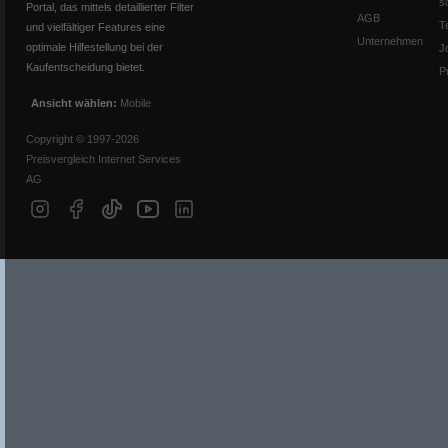
s
Portal, das mittels detaillierter Filter
AGB
T
und vielfältiger Features eine
Unternehmen
optimale Hilfestellung bei der
J
Kaufentscheidung bietet.
P
Ansicht wählen:
Mobile
Copyright © 1997-2026
Preisvergleich Internet Services
AG