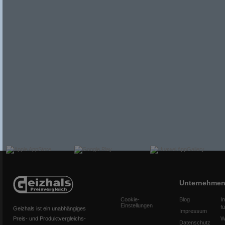
Unternehme
Cookie-
Blog
I
Einstellungen
f
Geizhals ist ein unabhängiges
Impressum
Preis- und Produktvergleichs-
W
Datenschutz