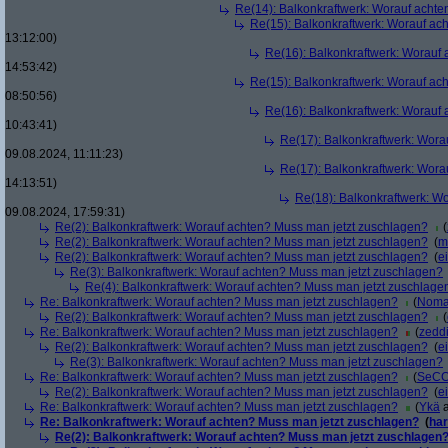
Re(14): Balkonkraftwerk: Worauf acht
Re(15): Balkonkraftwerk: Worauf ac
13:12:00)
Re(16): Balkonkraftwerk: Worauf
14:53:42)
Re(15): Balkonkraftwerk: Worauf ac
08:50:56)
Re(16): Balkonkraftwerk: Worauf
10:43:41)
Re(17): Balkonkraftwerk: Wora
09.08.2024, 11:11:23)
Re(17): Balkonkraftwerk: Wora
14:13:51)
Re(18): Balkonkraftwerk: W
09.08.2024, 17:59:31)
Re(2): Balkonkraftwerk: Worauf achten? Muss man jetzt zuschlagen?
(
Re(2): Balkonkraftwerk: Worauf achten? Muss man jetzt zuschlagen?
(
m
Re(2): Balkonkraftwerk: Worauf achten? Muss man jetzt zuschlagen?
(
ei
Re(3): Balkonkraftwerk: Worauf achten? Muss man jetzt zuschlagen?
Re(4): Balkonkraftwerk: Worauf achten? Muss man jetzt zuschlage
Re: Balkonkraftwerk: Worauf achten? Muss man jetzt zuschlagen?
(
Noma
Re(2): Balkonkraftwerk: Worauf achten? Muss man jetzt zuschlagen?
(
Re: Balkonkraftwerk: Worauf achten? Muss man jetzt zuschlagen?
(
zedd
Re(2): Balkonkraftwerk: Worauf achten? Muss man jetzt zuschlagen?
(
ei
Re(3): Balkonkraftwerk: Worauf achten? Muss man jetzt zuschlagen?
Re: Balkonkraftwerk: Worauf achten? Muss man jetzt zuschlagen?
(
SeCC
Re(2): Balkonkraftwerk: Worauf achten? Muss man jetzt zuschlagen?
(
ei
Re: Balkonkraftwerk: Worauf achten? Muss man jetzt zuschlagen?
(
Ykä
a
Re: Balkonkraftwerk: Worauf achten? Muss man jetzt zuschlagen?
(
har
Re(2): Balkonkraftwerk: Worauf achten? Muss man jetzt zuschlagen