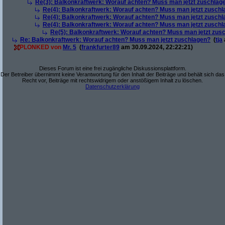
Re(3): Balkonkraftwerk: Worauf achten? Muss man jetzt zuschlag
Re(4): Balkonkraftwerk: Worauf achten? Muss man jetzt zusch
Re(4): Balkonkraftwerk: Worauf achten? Muss man jetzt zusch
Re(4): Balkonkraftwerk: Worauf achten? Muss man jetzt zusch
Re(5): Balkonkraftwerk: Worauf achten? Muss man jetzt zus
Re: Balkonkraftwerk: Worauf achten? Muss man jetzt zuschlagen?
(
tja
PLONKED von
Mr. 5
(
frankfurter89
am 30.09.2024, 22:22:21)
Dieses Forum ist eine frei zugängliche Diskussionsplattform.
Der Betreiber übernimmt keine Verantwortung für den Inhalt der Beiträge und behält sich das
Recht vor, Beiträge mit rechtswidrigem oder anstößigem Inhalt zu löschen.
Datenschutzerklärung