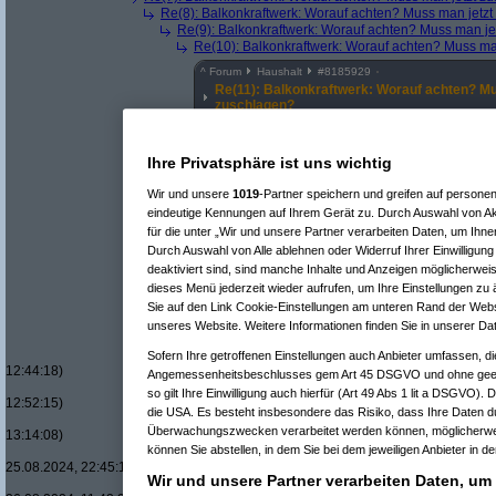
Re(8): Balkonkraftwerk: Worauf achten? Muss man jetz
Re(9): Balkonkraftwerk: Worauf achten? Muss man je
Re(10): Balkonkraftwerk: Worauf achten? Muss ma
^
Forum
Haushalt
#
8185929
Re(11): Balkonkraftwerk: Worauf achten? Mu
zuschlagen?
Dann hab ich dich wohl missverstanden...
Ihre Privatsphäre ist uns wichtig
Wir und unsere
1019
-Partner speichern und greifen auf person
eindeutige Kennungen auf Ihrem Gerät zu. Durch Auswahl von Ak
für die unter „Wir und unsere Partner verarbeiten Daten, um Ihne
Re(7): Balkonkraftwerk: Worauf achten? Muss man jetzt z
Durch Auswahl von Alle ablehnen oder Widerruf Ihrer Einwilligun
Re(8): Balkonkraftwerk: Worauf achten? Muss man jetz
deaktiviert sind, sind manche Inhalte und Anzeigen möglicherweis
Re(9): Balkonkraftwerk: Worauf achten? Muss man je
Re(10): Balkonkraftwerk: Worauf achten? Muss ma
dieses Menü jederzeit wieder aufrufen, um Ihre Einstellungen zu 
Re(11): Balkonkraftwerk: Worauf achten? Muss
Sie auf den Link Cookie-Einstellungen am unteren Rand der Websei
Re(12): Balkonkraftwerk: Worauf achten? Mu
unseres Website. Weitere Informationen finden Sie in unserer Da
Re(13): Balkonkraftwerk: Worauf achten?
Re(13): Balkonkraftwerk: Worauf achten?
Sofern Ihre getroffenen Einstellungen auch Anbieter umfassen, di
12:44:18)
Angemessenheitsbeschlusses gem Art 45 DSGVO und ohne geeig
Re(14): Balkonkraftwerk: Worauf acht
so gilt Ihre Einwilligung auch hierfür (Art 49 Abs 1 lit a DSGVO). 
12:52:15)
die USA. Es besteht insbesondere das Risiko, dass Ihre Daten d
Re(15): Balkonkraftwerk: Worauf ac
Überwachungszwecken verarbeitet werden können, möglicherwei
13:14:08)
können Sie abstellen, in dem Sie bei dem jeweiligen Anbieter in de
Re(16): Balkonkraftwerk: Worauf
25.08.2024, 22:45:11)
Wir und unsere Partner verarbeiten Daten, um
Re(17): Balkonkraftwerk: Wora