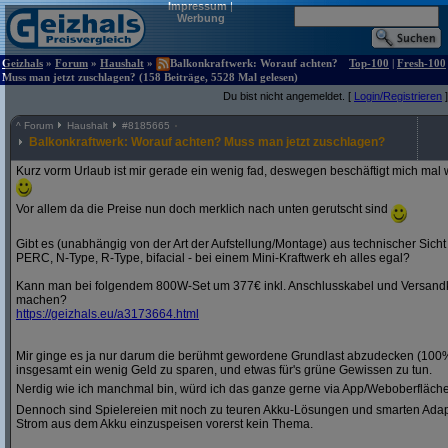
Impressum
|
Werbung
Geizhals
»
Forum
»
Haushalt
»
Balkonkraftwerk: Worauf achten?
Top-100
|
Fresh-100
Muss man jetzt zuschlagen? (158 Beiträge, 5528 Mal gelesen)
Du bist nicht angemeldet. [
Login/Registrieren
]
^
Forum
Haushalt
#
8185665
Balkonkraftwerk: Worauf achten? Muss man jetzt zuschlagen?
Kurz vorm Urlaub ist mir gerade ein wenig fad, deswegen beschäftigt mich mal
Vor allem da die Preise nun doch merklich nach unten gerutscht sind
Gibt es (unabhängig von der Art der Aufstellung/Montage) aus technischer Sich
PERC, N-Type, R-Type, bifacial - bei einem Mini-Kraftwerk eh alles egal?
Kann man bei folgendem 800W-Set um 377€ inkl. Anschlusskabel und Versandk
machen?
https:/
/
geizhals.eu/
a3173664.html
Mir ginge es ja nur darum die berühmt gewordene Grundlast abzudecken (10
insgesamt ein wenig Geld zu sparen, und etwas für's grüne Gewissen zu tun.
Nerdig wie ich manchmal bin, würd ich das ganze gerne via App/Weboberfläch
Dennoch sind Spielereien mit noch zu teuren Akku-Lösungen und smarten Adap
Strom aus dem Akku einzuspeisen vorerst kein Thema.