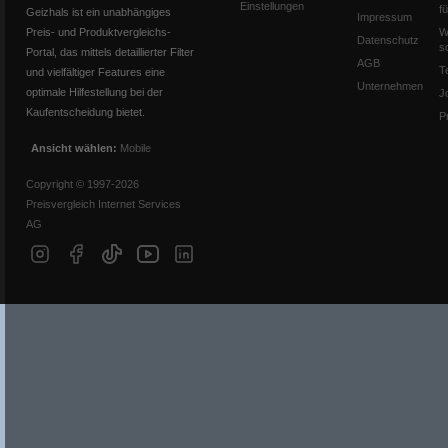
Einstellungen
f
Geizhals ist ein unabhängiges
Impressum
Preis- und Produktvergleichs-
W
Datenschutz
s
Portal, das mittels detaillierter Filter
AGB
T
und vielfältiger Features eine
Unternehmen
optimale Hilfestellung bei der
J
Kaufentscheidung bietet.
P
Ansicht wählen:
Mobile
Copyright © 1997-2026
Preisvergleich Internet Services
AG