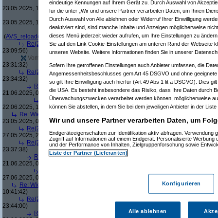
Re(5): Wie kauft ihr kosteneffizient und trotzdem halbwegs um
eindeutige Kennungen auf Ihrem Gerät zu. Durch Auswahl von Akzeptier
23.05.2025, 13:31:38)
für die unter „Wir und unsere Partner verarbeiten Daten, um Ihnen Dien
Re(6): Wie kauft ihr kosteneffizient und trotzdem halbwegs 
Durch Auswahl von Alle ablehnen oder Widerruf Ihrer Einwilligung werde
23.05.2025, 15:11:57)
deaktiviert sind, sind manche Inhalte und Anzeigen möglicherweise nicht
Re(7): Wie kauft ihr kosteneffizient und trotzdem halbwe
dieses Menü jederzeit wieder aufrufen, um Ihre Einstellungen zu ändern 
(
AVS_reloaded
am 23.05.2025, 15:22:25)
Re(2): Wie kauft ihr kosteneffizient und trotzdem halbwegs umweltscho
Sie auf den Link Cookie-Einstellungen am unteren Rand der Webseite kli
23:09:56)
unseres Website. Weitere Informationen finden Sie in unserer Datensch
Vom Autor zurückgezogen oder Autor hat seine Registrierung nicht bestä
23:31:32)
Sofern Ihre getroffenen Einstellungen auch Anbieter umfassen, die Daten
Re(2): Wie kauft ihr kosteneffizient und trotzdem halbwegs umweltscho
Angemessenheitsbeschlusses gem Art 45 DSGVO und ohne geeignete G
23:34:32)
so gilt Ihre Einwilligung auch hierfür (Art 49 Abs 1 lit a DSGVO). Dies gi
Re(3): Wie kauft ihr kosteneffizient und trotzdem halbwegs umweltsc
die USA. Es besteht insbesondere das Risiko, dass Ihre Daten durch B
21.06.2025, 00:03:38)
Überwachungszwecken verarbeitet werden können, möglicherweise auc
Re(4): Wie kauft ihr kosteneffizient und trotzdem halbwegs umwel
22.06.2025, 13:17:23)
können Sie abstellen, in dem Sie bei dem jeweiligen Anbieter in der Liste
Re: Wie kauft ihr kosteneffizient und trotzdem halbwegs umweltschonend e
Wir und unsere Partner verarbeiten Daten, um Folg
23.05.2025, 03:36:46)
Re(2): Wie kauft ihr kosteneffizient und trotzdem halbwegs umweltscho
Endgeräteeigenschaften zur Identifikation aktiv abfragen. Verwendung 
27.05.2025, 22:54:38)
Zugriff auf Informationen auf einem Endgerät. Personalisierte Werbung
Re(2): Wie kauft ihr kosteneffizient und trotzdem halbwegs umweltscho
und der Performance von Inhalten, Zielgruppenforschung sowie Entwic
23:37:38)
Liste der Partner (Lieferanten)
Re(3): Wie kauft ihr kosteneffizient und trotzdem halbwegs umweltsc
21.06.2025, 07:08:05)
Re(4): Wie kauft ihr kosteneffizient und trotzdem halbwegs umwel
27.06.2025, 08:33:33)
Konfigurieren
Re: Wie kauft ihr kosteneffizient und trotzdem halbwegs umweltschonend e
10:41:42)
Re(2): Wie kauft ihr kosteneffizient und trotzdem halbwegs umweltscho
23:44:00)
Alle ablehnen
Akze
Re(3): Wie kauft ihr kosteneffizient und trotzdem halbwegs umweltsc