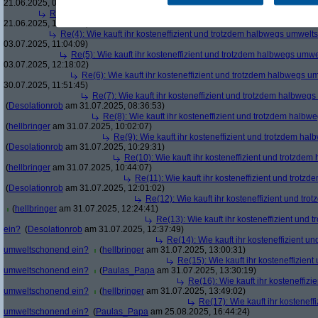
21.06.2025, 08:18:06)
Re(3): Wie kauft ihr kosteneffizient und trotzdem halbwegs umweltsc
21.06.2025, 18:58:21)
Re(4): Wie kauft ihr kosteneffizient und trotzdem halbwegs umwel
03.07.2025, 11:04:09)
Re(5): Wie kauft ihr kosteneffizient und trotzdem halbwegs um
03.07.2025, 12:18:02)
Re(6): Wie kauft ihr kosteneffizient und trotzdem halbwegs 
30.07.2025, 11:51:45)
Re(7): Wie kauft ihr kosteneffizient und trotzdem halbwe
(
Desolationrob
am 31.07.2025, 08:36:53)
Re(8): Wie kauft ihr kosteneffizient und trotzdem hal
(
hellbringer
am 31.07.2025, 10:02:07)
Re(9): Wie kauft ihr kosteneffizient und trotzdem h
(
Desolationrob
am 31.07.2025, 10:29:31)
Re(10): Wie kauft ihr kosteneffizient und trotzd
(
hellbringer
am 31.07.2025, 10:44:07)
Re(11): Wie kauft ihr kosteneffizient und tro
(
Desolationrob
am 31.07.2025, 12:01:02)
Re(12): Wie kauft ihr kosteneffizient und t
(
hellbringer
am 31.07.2025, 12:24:41)
Re(13): Wie kauft ihr kosteneffizient un
ein?
(
Desolationrob
am 31.07.2025, 12:37:49)
Re(14): Wie kauft ihr kosteneffizient u
umweltschonend ein?
(
hellbringer
am 31.07.2025, 13:00:31)
Re(15): Wie kauft ihr kosteneffizien
umweltschonend ein?
(
Paulas_Papa
am 31.07.2025, 13:30:19)
Re(16): Wie kauft ihr kosteneffiz
umweltschonend ein?
(
hellbringer
am 31.07.2025, 13:49:02)
Re(17): Wie kauft ihr kostenef
umweltschonend ein?
(
Paulas_Papa
am 25.08.2025, 16:44:24)