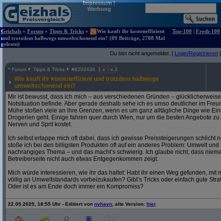
Impressum
|
Werbung
Geizhals
»
Forum
»
Tipps & Tricks
»
Wie kauft ihr kosteneffizient
Top-100
|
Fresh-100
und trotzdem halbwegs umweltschonend ein? (89 Beiträge, 2788 Mal
gelesen)
Du bist nicht angemeldet. [
Login/Registrieren
]
^
Forum
Tipps & Tricks
#
8202436
1 x
x 2
Wie kauft ihr kosteneffizient und trotzdem halbwegs
umweltschonend ein?
Mir ist bewusst, dass ich mich – aus verschiedenen Gründen – glücklicherweise n
Notsituation befinde. Aber gerade deshalb sehe ich es umso deutlicher im Freun
Mühe stoßen viele an ihre Grenzen, wenn es um ganz alltägliche Dinge wie Ei
Drogerien geht. Einige fahren quer durch Wien, nur um die besten Angebote zu
Nerven und Sprit kostet.
Ich selbst ertappe mich oft dabei, dass ich gewisse Preissteigerungen schlicht n
stoße ich bei den billigsten Produkten oft auf ein anderes Problem: Umwelt und
nachrangiges Thema – und das macht’s schwierig. Ich glaube nicht, dass niema
Betreiberseite nicht auch etwas Entgegenkommen zeigt.
Mich würde interessieren, wie ihr das haltet: Habt ihr einen Weg gefunden, mit 
völlig an Umweltstandards vorbeizukaufen? Gibt’s Tricks oder einfach gute Stra
Oder ist es am Ende doch immer ein Kompromiss?
22.05.2025, 18:55 Uhr - Editiert von
nyhavn
, alte Version:
hier