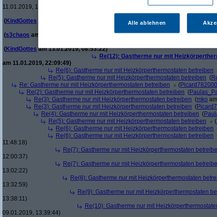
Re(13): Gastherme nur mit Heizkörperthe
11.01.2019, 17:58:01)
Re(14): Gastherme nur mit Heizkörpe
(
KindGottes
am 11.01.2019, 21:05:41)
Alle ablehnen
Akze
Re(15): Gastherme nur mit Heizkö
(
s3chaos
am 13.01.2019, 00:13:38)
Re(16): Gastherme nur mit Heiz
(
KindGottes
am 13.01.2019, 08:53:22)
Re(12): Gastherme nur mit Heizkörperther
am 11.01.2019, 22:09:49)
Re(6): Gastherme nur mit Heizkörperthermostaten betreiben
Re(5): Gastherme nur mit Heizkörperthermostaten betreiben
(
Ro
Re: Gastherme nur mit Heizkörperthermostaten betreiben
(
Picard78200
Re(2): Gastherme nur mit Heizkörperthermostaten betreiben
(
Paulas_P
Re(3): Gastherme nur mit Heizkörperthermostaten betreiben
(
mko
am 
Re(3): Gastherme nur mit Heizkörperthermostaten betreiben
(
Picard
Re(4): Gastherme nur mit Heizkörperthermostaten betreiben
(
Paul
Re(5): Gastherme nur mit Heizkörperthermostaten betreiben
(
Re(6): Gastherme nur mit Heizkörperthermostaten betreiben
Re(6): Gastherme nur mit Heizkörperthermostaten betreiben
11:48:18)
Re(7): Gastherme nur mit Heizkörperthermostaten betreib
12:00:37)
Re(7): Gastherme nur mit Heizkörperthermostaten betreib
13:02:22)
Re(8): Gastherme nur mit Heizkörperthermostaten betr
13:32:59)
Re(9): Gastherme nur mit Heizkörperthermostaten be
13:38:11)
Re(10): Gastherme nur mit Heizkörperthermostate
09.01.2019, 13:39:44)