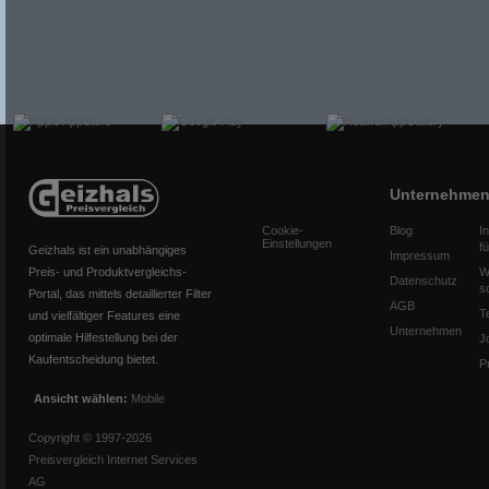
Unternehme
Cookie-
Blog
I
Einstellungen
f
Geizhals ist ein unabhängiges
Impressum
Preis- und Produktvergleichs-
W
Datenschutz
s
Portal, das mittels detaillierter Filter
AGB
T
und vielfältiger Features eine
Unternehmen
optimale Hilfestellung bei der
J
Kaufentscheidung bietet.
P
Ansicht wählen:
Mobile
Copyright © 1997-2026
Preisvergleich Internet Services
AG