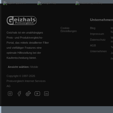
Unternehme
Cookie-
Blog
I
Einstellungen
f
Geizhals ist ein unabhängiges
Impressum
Preis- und Produktvergleichs-
W
Datenschutz
s
Portal, das mittels detaillierter Filter
AGB
T
und vielfältiger Features eine
Unternehmen
optimale Hilfestellung bei der
J
Kaufentscheidung bietet.
P
Ansicht wählen:
Mobile
Copyright © 1997-2026
Preisvergleich Internet Services
AG