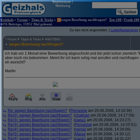
Impressum
|
Werbung
Geizhals
»
Forum
»
Tipps & Tricks
»
wegen Bwerbung nachfragen?
Top-100
|
Fresh-100
(476 Beiträge, 15952 Mal gelesen)
Du bist nicht angemeldet. [
Login/Registrieren
]
^
Forum
Tipps & Tricks
#
3473565
wegen Bwerbung nachfragen?
ich hab vor 1 Monat eine Bewerbung abgeschickt und bin jetzt schon ziemlich "k
aber noch nix bekommen. Meint ihr ich kann ruhig mal anrufen und nachfragen od
eh wurscht?
Martin
_____________________________________________________________
Re: wegen Bwerbung nachfragen?
(
Pervasive
am 20.06.2006, 14:16:36)
Re(2): wegen Bwerbung nachfragen?
(
chatman
am 20.06.2006, 14:17:59)
Re(3): wegen Bwerbung nachfragen?
(
papa1
am 20.06.2006, 14:23:27)
Re(3): wegen Bwerbung nachfragen?
(
Pervasive
am 20.06.2006, 14:25:51)
Re(4): wegen Bwerbung nachfragen?
(
nergal
am 20.06.2006, 14:28:06)
Re(5): wegen Bwerbung nachfragen?
(
Marax
am 20.06.2006, 14:30:12)
Re(4): wegen Bwerbung nachfragen?
(
papa1
am 20.06.2006, 14:31:22)