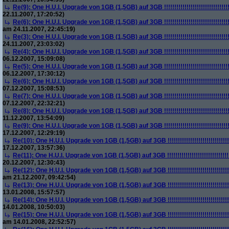
Re(9): One H.U.I. Upgrade von 1GB (1,5GB) auf 3GB !!!!!!!!!!!!!!!!!!!!!!!!!!!!!!!!!!!!
22.11.2007, 17:20:52)
Re(6): One H.U.I. Upgrade von 1GB (1,5GB) auf 3GB !!!!!!!!!!!!!!!!!!!!!!!!!!!!!!!!!!!!
am 24.11.2007, 22:45:19)
Re(3): One H.U.I. Upgrade von 1GB (1,5GB) auf 3GB !!!!!!!!!!!!!!!!!!!!!!!!!!!!!!!!!!!!
24.11.2007, 23:03:02)
Re(4): One H.U.I. Upgrade von 1GB (1,5GB) auf 3GB !!!!!!!!!!!!!!!!!!!!!!!!!!!!!!!!!!!!
06.12.2007, 15:09:08)
Re(5): One H.U.I. Upgrade von 1GB (1,5GB) auf 3GB !!!!!!!!!!!!!!!!!!!!!!!!!!!!!!!!!!!!
06.12.2007, 17:30:12)
Re(6): One H.U.I. Upgrade von 1GB (1,5GB) auf 3GB !!!!!!!!!!!!!!!!!!!!!!!!!!!!!!!!!!!!
07.12.2007, 15:08:53)
Re(7): One H.U.I. Upgrade von 1GB (1,5GB) auf 3GB !!!!!!!!!!!!!!!!!!!!!!!!!!!!!!!!!!!!
07.12.2007, 22:32:21)
Re(8): One H.U.I. Upgrade von 1GB (1,5GB) auf 3GB !!!!!!!!!!!!!!!!!!!!!!!!!!!!!!!!!!!!
11.12.2007, 13:54:09)
Re(9): One H.U.I. Upgrade von 1GB (1,5GB) auf 3GB !!!!!!!!!!!!!!!!!!!!!!!!!!!!!!!!!!!!
17.12.2007, 12:29:19)
Re(10): One H.U.I. Upgrade von 1GB (1,5GB) auf 3GB !!!!!!!!!!!!!!!!!!!!!!!!!!!!!!!!!!!
17.12.2007, 13:57:36)
Re(11): One H.U.I. Upgrade von 1GB (1,5GB) auf 3GB !!!!!!!!!!!!!!!!!!!!!!!!!!!!!!!!!!!
20.12.2007, 12:30:43)
Re(12): One H.U.I. Upgrade von 1GB (1,5GB) auf 3GB !!!!!!!!!!!!!!!!!!!!!!!!!!!!!!!!!!!
am 21.12.2007, 09:42:54)
Re(13): One H.U.I. Upgrade von 1GB (1,5GB) auf 3GB !!!!!!!!!!!!!!!!!!!!!!!!!!!!!!!!!!!
13.01.2008, 15:57:57)
Re(14): One H.U.I. Upgrade von 1GB (1,5GB) auf 3GB !!!!!!!!!!!!!!!!!!!!!!!!!!!!!!!!!!!
14.01.2008, 10:50:03)
Re(15): One H.U.I. Upgrade von 1GB (1,5GB) auf 3GB !!!!!!!!!!!!!!!!!!!!!!!!!!!!!!!!!!!
am 14.01.2008, 22:52:57)