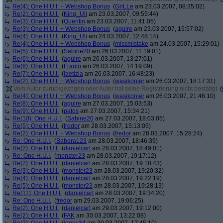
Re(4): One H.U.I. + Webshop Bonus
(
GriLLe
am 23.03.2007, 08:35:02)
Re(2): One H.U.I.
(
King_Uli
am 23.03.2007, 09:55:44)
Re(3): One H.U.I.
(
Quentin
am 23.03.2007, 11:41:05)
Re(3): One H.U.I. + Webshop Bonus
(
aguire
am 23.03.2007, 15:57:02)
Re(4): One H.U.I.
(
King_Uli
am 24.03.2007, 12:48:14)
Re(4): One H.U.I. + Webshop Bonus
(
missmistake
am 24.03.2007, 15:29:01)
Re(5): One H.U.I.
(
Sabine20
am 26.03.2007, 11:19:01)
Re(6): One H.U.I.
(
aguire
am 26.03.2007, 13:27:01)
Re(6): One H.U.I.
(
Franto
am 26.03.2007, 14:19:09)
Re(7): One H.U.I.
(
laetizia
am 26.03.2007, 16:48:23)
Re(2): One H.U.I. + Webshop Bonus
(
wasikonier
am 26.03.2007, 18:17:31)
Vom Autor zurückgezogen oder Autor hat seine Registrierung nicht bestätigt
(
Re(4): One H.U.I. + Webshop Bonus
(
wasikonier
am 26.03.2007, 21:46:10)
Re(8): One H.U.I.
(
aguire
am 27.03.2007, 15:03:53)
Re(9): One H.U.I.
(
patos
am 27.03.2007, 15:34:21)
Re(10): One H.U.I.
(
Sabine20
am 27.03.2007, 18:03:05)
Re(5): One H.U.I.
(
fredor
am 28.03.2007, 15:13:05)
Re(2): One H.U.I. + Webshop Bonus
(
fredor
am 28.03.2007, 15:28:24)
Re: One H.U.I.
(
Babara123
am 28.03.2007, 18:46:39)
Re(2): One H.U.I.
(
danielcart
am 28.03.2007, 18:49:01)
Re: One H.U.I.
(
monster23
am 28.03.2007, 19:17:12)
Re(2): One H.U.I.
(
danielcart
am 28.03.2007, 19:18:43)
Re(3): One H.U.I.
(
monster23
am 28.03.2007, 19:20:32)
Re(4): One H.U.I.
(
danielcart
am 28.03.2007, 19:22:19)
Re(5): One H.U.I.
(
monster23
am 28.03.2007, 19:28:13)
Re(11): One H.U.I.
(
danielcart
am 28.03.2007, 19:34:20)
Re: One H.U.I.
(
fredor
am 29.03.2007, 19:06:25)
Re(2): One H.U.I.
(
danielcart
am 29.03.2007, 19:12:00)
Re(2): One H.U.I.
(
FAK
am 30.03.2007, 13:22:08)