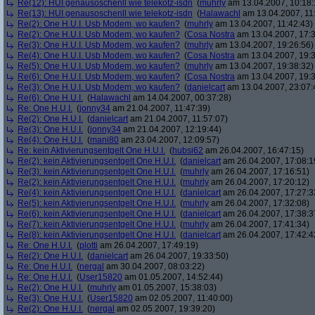
Re(12): HUI genausoschenll wie telekotz-isdn
(
muhrly
am 13.04.2007, 10:18:
Re(13): HUI genausoschenll wie telekotz-isdn
(
Halawachl
am 13.04.2007, 11
Re(2): One H.U.I. Usb Modem, wo kaufen?
(
muhrly
am 13.04.2007, 11:42:43)
Re(2): One H.U.I. Usb Modem, wo kaufen?
(
Cosa Nostra
am 13.04.2007, 17:3
Re(3): One H.U.I. Usb Modem, wo kaufen?
(
muhrly
am 13.04.2007, 19:26:56)
Re(4): One H.U.I. Usb Modem, wo kaufen?
(
Cosa Nostra
am 13.04.2007, 19:3
Re(5): One H.U.I. Usb Modem, wo kaufen?
(
muhrly
am 13.04.2007, 19:38:32)
Re(6): One H.U.I. Usb Modem, wo kaufen?
(
Cosa Nostra
am 13.04.2007, 19:3
Re(3): One H.U.I. Usb Modem, wo kaufen?
(
danielcart
am 13.04.2007, 23:07:
Re(6): One H.U.I.
(
Halawachl
am 14.04.2007, 00:37:28)
Re: One H.U.I.
(
jonny34
am 21.04.2007, 11:47:39)
Re(2): One H.U.I.
(
danielcart
am 21.04.2007, 11:57:07)
Re(3): One H.U.I.
(
jonny34
am 21.04.2007, 12:19:44)
Re(4): One H.U.I.
(
mani80
am 23.04.2007, 12:09:57)
Re: kein Aktivierungsentgelt One H.U.I.
(
hubsi62
am 26.04.2007, 16:47:15)
Re(2): kein Aktivierungsentgelt One H.U.I.
(
danielcart
am 26.04.2007, 17:08:1
Re(3): kein Aktivierungsentgelt One H.U.I.
(
muhrly
am 26.04.2007, 17:16:51)
Re(2): kein Aktivierungsentgelt One H.U.I.
(
muhrly
am 26.04.2007, 17:20:12)
Re(4): kein Aktivierungsentgelt One H.U.I.
(
danielcart
am 26.04.2007, 17:27:3
Re(5): kein Aktivierungsentgelt One H.U.I.
(
muhrly
am 26.04.2007, 17:32:08)
Re(6): kein Aktivierungsentgelt One H.U.I.
(
danielcart
am 26.04.2007, 17:38:3
Re(7): kein Aktivierungsentgelt One H.U.I.
(
muhrly
am 26.04.2007, 17:41:34)
Re(8): kein Aktivierungsentgelt One H.U.I.
(
danielcart
am 26.04.2007, 17:42:4
Re: One H.U.I.
(
plotti
am 26.04.2007, 17:49:19)
Re(2): One H.U.I.
(
danielcart
am 26.04.2007, 19:33:50)
Re: One H.U.I.
(
nergal
am 30.04.2007, 08:03:22)
Re: One H.U.I.
(
User15820
am 01.05.2007, 14:52:44)
Re(2): One H.U.I.
(
muhrly
am 01.05.2007, 15:38:03)
Re(3): One H.U.I.
(
User15820
am 02.05.2007, 11:40:00)
Re(2): One H.U.I.
(
nergal
am 02.05.2007, 19:39:20)