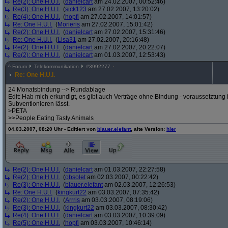
Re(2): One H.U.I.
(
danielcart
am 24.02.2007, 00:52:46)
Re(3): One H.U.I.
(
sick123
am 27.02.2007, 13:20:02)
Re(4): One H.U.I.
(
hopfi
am 27.02.2007, 14:01:57)
Re: One H.U.I.
(
Morieris
am 27.02.2007, 15:01:42)
Re(2): One H.U.I.
(
danielcart
am 27.02.2007, 15:31:46)
Re: One H.U.I.
(
Lisa31
am 27.02.2007, 20:16:48)
Re(2): One H.U.I.
(
danielcart
am 27.02.2007, 20:22:07)
Re(2): One H.U.I.
(
danielcart
am 01.03.2007, 12:53:43)
^
Forum
Telekommunikation
#
3992277
Re: One H.U.I.
24 Monatsbindung --> Rundablage
Edit: Hab mich erkundigt, es gibt auch Verträge ohne Bindung - voraussetztung i
Subventionieren lässt.
>PETA
>>People Eating Tasty Animals
04.03.2007, 08:20 Uhr - Editiert von
blauer.elefant
, alte Version:
hier
Re(2): One H.U.I.
(
danielcart
am 01.03.2007, 22:27:58)
Re(2): One H.U.I.
(
obsolet
am 02.03.2007, 00:22:42)
Re(3): One H.U.I.
(
blauer.elefant
am 02.03.2007, 12:26:53)
Re: One H.U.I.
(
kingkurt22
am 03.03.2007, 07:35:42)
Re(2): One H.U.I.
(
Arrris
am 03.03.2007, 08:19:06)
Re(3): One H.U.I.
(
kingkurt22
am 03.03.2007, 08:30:42)
Re(4): One H.U.I.
(
danielcart
am 03.03.2007, 10:39:09)
Re(5): One H.U.I.
(
hopfi
am 03.03.2007, 10:46:14)