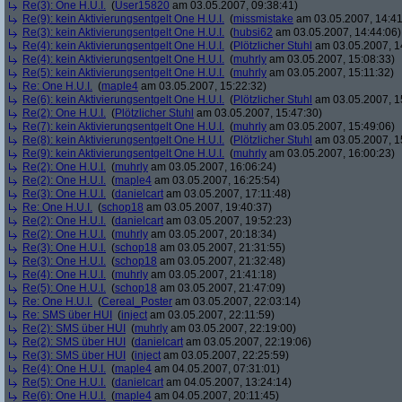
Re(3): One H.U.I.
(
User15820
am 03.05.2007, 09:38:41)
Re(9): kein Aktivierungsentgelt One H.U.I.
(
missmistake
am 03.05.2007, 14:41
Re(3): kein Aktivierungsentgelt One H.U.I.
(
hubsi62
am 03.05.2007, 14:44:06)
Re(4): kein Aktivierungsentgelt One H.U.I.
(
Plötzlicher Stuhl
am 03.05.2007, 1
Re(4): kein Aktivierungsentgelt One H.U.I.
(
muhrly
am 03.05.2007, 15:08:33)
Re(5): kein Aktivierungsentgelt One H.U.I.
(
muhrly
am 03.05.2007, 15:11:32)
Re: One H.U.I.
(
maple4
am 03.05.2007, 15:22:32)
Re(6): kein Aktivierungsentgelt One H.U.I.
(
Plötzlicher Stuhl
am 03.05.2007, 1
Re(2): One H.U.I.
(
Plötzlicher Stuhl
am 03.05.2007, 15:47:30)
Re(7): kein Aktivierungsentgelt One H.U.I.
(
muhrly
am 03.05.2007, 15:49:06)
Re(8): kein Aktivierungsentgelt One H.U.I.
(
Plötzlicher Stuhl
am 03.05.2007, 1
Re(9): kein Aktivierungsentgelt One H.U.I.
(
muhrly
am 03.05.2007, 16:00:23)
Re(2): One H.U.I.
(
muhrly
am 03.05.2007, 16:06:24)
Re(2): One H.U.I.
(
maple4
am 03.05.2007, 16:25:54)
Re(3): One H.U.I.
(
danielcart
am 03.05.2007, 17:11:48)
Re: One H.U.I.
(
schop18
am 03.05.2007, 19:40:37)
Re(2): One H.U.I.
(
danielcart
am 03.05.2007, 19:52:23)
Re(2): One H.U.I.
(
muhrly
am 03.05.2007, 20:18:34)
Re(3): One H.U.I.
(
schop18
am 03.05.2007, 21:31:55)
Re(3): One H.U.I.
(
schop18
am 03.05.2007, 21:32:48)
Re(4): One H.U.I.
(
muhrly
am 03.05.2007, 21:41:18)
Re(5): One H.U.I.
(
schop18
am 03.05.2007, 21:47:09)
Re: One H.U.I.
(
Cereal_Poster
am 03.05.2007, 22:03:14)
Re: SMS über HUI
(
inject
am 03.05.2007, 22:11:59)
Re(2): SMS über HUI
(
muhrly
am 03.05.2007, 22:19:00)
Re(2): SMS über HUI
(
danielcart
am 03.05.2007, 22:19:06)
Re(3): SMS über HUI
(
inject
am 03.05.2007, 22:25:59)
Re(4): One H.U.I.
(
maple4
am 04.05.2007, 07:31:01)
Re(5): One H.U.I.
(
danielcart
am 04.05.2007, 13:24:14)
Re(6): One H.U.I.
(
maple4
am 04.05.2007, 20:11:45)