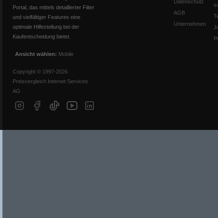
Datenschutz
s
Portal, das mittels detaillierter Filter
AGB
T
und vielfältiger Features eine
Unternehmen
optimale Hilfestellung bei der
J
Kaufentscheidung bietet.
P
Ansicht wählen:
Mobile
Copyright © 1997-2026
Preisvergleich Internet Services
AG