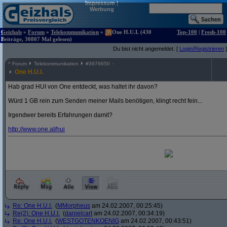
Impressum
|
Werbung
Geizhals
»
Forum
»
Telekommunikation
»
One H.U.I. (430
Top-100
|
Fresh-100
Beiträge, 30807 Mal gelesen)
Du bist nicht angemeldet. [
Login/Registrieren
]
^
Forum
Telekommunikation
#
3976650
One H.U.I.
Hab grad HUI von One entdeckt, was haltet ihr davon?
Würd 1 GB rein zum Senden meiner Mails benötigen, klingt recht fein...
Irgendwer bereits Erfahrungen damit?
http:/
/
www.one.at/
hui
Re: One H.U.I.
(
MMorpheus
am 24.02.2007, 00:25:45)
Re(2): One H.U.I.
(
danielcart
am 24.02.2007, 00:34:19)
Re: One H.U.I.
(
WESTGOTENKOENIG
am 24.02.2007, 00:43:51)