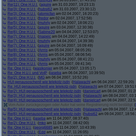
Re(2): One H.U.I.
(
jonny34
am 30.03.2007, 17:45:10)
Re(11): One H.U.I.
(
aguire
am 31.03.2007, 19:23:13)
Re(3): One H.U.I.
(
hubsi62
am 31.03.2007, 23:30:12)
Re(3): One H.U.I.
(
atomicfan
am 02.04.2007, 16:20:23)
Re(4): One H.U.I.
(
fredor
am 02.04.2007, 17:52:58)
Re(5): One H.U.I.
(
muhrly
am 02.04.2007, 18:06:21)
Re(5): One H.U.I.
(
aguire
am 03.04.2007, 12:30:38)
Re(6): One H.U.I.
(
Sabine20
am 04.04.2007, 12:53:07)
Re(7): One H.U.I.
(
mapeic
am 04.04.2007, 14:22:49)
Re(7): One H.U.I.
(
muhrly
am 04.04.2007, 14:39:38)
Re(7): One H.U.I.
(
aguire
am 04.04.2007, 16:09:49)
Re(8): One H.U.I.
(
Arrris
am 05.04.2007, 08:05:26)
Re(8): One H.U.I.
(
Arrris
am 05.04.2007, 08:06:54)
Re(9): One H.U.I.
(
muhrly
am 05.04.2007, 08:41:21)
Re(9): One H.U.I.
(
Arrris
am 05.04.2007, 09:41:34)
Re: One H.U.I.
(
wasikonier
am 05.04.2007, 13:05:17)
Re: One H.U.I. und VoIP
(
jaseba
am 06.04.2007, 10:39:50)
Re(2): One H.U.I.
(
MG
am 06.04.2007, 10:52:26)
HUI genausoschenll wie telekotz-isdn
(
Halawachl
am 06.04.2007, 22:59:20)
Re: HUI genausoschenll wie telekotz-isdn
(
Halawachl
am 07.04.2007, 19:51:
Re(2): HUI genausoschenll wie telekotz-isdn
(
danielcart
am 08.04.2007, 01:2
Re(3): HUI genausoschenll wie telekotz-isdn
(
Halawachl
am 08.04.2007, 03:
Re(4): HUI genausoschenll wie telekotz-isdn
(
danielcart
am 08.04.2007, 22:5
Vom Autor zurückgezogen oder Autor hat seine Registrierung nicht bestätigt
(
Re(5): HUI genausoschenll wie telekotz-isdn
(
Halawachl
am 09.04.2007, 12:
Re(6): HUI genausoschenll wie telekotz-isdn
(
hubsi62
am 09.04.2007, 18:56:
Re: One H.U.I.
(
jaseba
am 11.04.2007, 08:37:40)
Re(2): One H.U.I.
(
mko
am 11.04.2007, 08:42:00)
Re: One H.U.I.
(
georg6685
am 11.04.2007, 10:43:39)
Re(2): One H.U.I.
(
Edd
am 11.04.2007, 11:26:05)