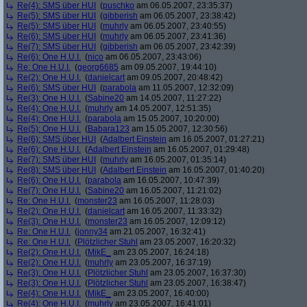
Re(4): SMS über HUI
(
puschko
am 06.05.2007, 23:35:37)
Re(5): SMS über HUI
(
gibberish
am 06.05.2007, 23:38:42)
Re(5): SMS über HUI
(
muhrly
am 06.05.2007, 23:40:55)
Re(6): SMS über HUI
(
muhrly
am 06.05.2007, 23:41:36)
Re(7): SMS über HUI
(
gibberish
am 06.05.2007, 23:42:39)
Re(6): One H.U.I.
(
nico
am 06.05.2007, 23:43:06)
Re: One H.U.I.
(
georg6685
am 09.05.2007, 19:44:10)
Re(2): One H.U.I.
(
danielcart
am 09.05.2007, 20:48:42)
Re(6): SMS über HUI
(
parabola
am 11.05.2007, 12:32:09)
Re(3): One H.U.I.
(
Sabine20
am 14.05.2007, 11:27:22)
Re(4): One H.U.I.
(
muhrly
am 14.05.2007, 12:51:35)
Re(4): One H.U.I.
(
parabola
am 15.05.2007, 10:20:00)
Re(5): One H.U.I.
(
Babara123
am 15.05.2007, 12:30:56)
Re(6): SMS über HUI
(
Adalbert Einstein
am 16.05.2007, 01:27:21)
Re(6): One H.U.I.
(
Adalbert Einstein
am 16.05.2007, 01:29:48)
Re(7): SMS über HUI
(
muhrly
am 16.05.2007, 01:35:14)
Re(8): SMS über HUI
(
Adalbert Einstein
am 16.05.2007, 01:40:20)
Re(6): One H.U.I.
(
parabola
am 16.05.2007, 10:47:39)
Re(7): One H.U.I.
(
Sabine20
am 16.05.2007, 11:21:02)
Re: One H.U.I.
(
monster23
am 16.05.2007, 11:28:03)
Re(2): One H.U.I.
(
danielcart
am 16.05.2007, 11:33:32)
Re(3): One H.U.I.
(
monster23
am 16.05.2007, 12:09:12)
Re: One H.U.I.
(
jonny34
am 21.05.2007, 16:32:41)
Re: One H.U.I.
(
Plötzlicher Stuhl
am 23.05.2007, 16:20:32)
Re(2): One H.U.I.
(
MikE_
am 23.05.2007, 16:24:18)
Re(2): One H.U.I.
(
muhrly
am 23.05.2007, 16:37:19)
Re(3): One H.U.I.
(
Plötzlicher Stuhl
am 23.05.2007, 16:37:30)
Re(3): One H.U.I.
(
Plötzlicher Stuhl
am 23.05.2007, 16:38:47)
Re(4): One H.U.I.
(
MikE_
am 23.05.2007, 16:40:00)
Re(4): One H.U.I.
(
muhrly
am 23.05.2007, 16:41:01)