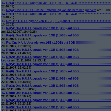
Re(3): One H.U.I. Upgrade von 1GB (1,5GB) auf 3GB !!!!!!!!!!!!!!!!!!!!!!!!!!!!!!!!!!!!!!!!!!!!!!!!!
22:46:49)
Re(4): One H.U.I. !!!! -- keine Empfehlung von meinereiner
(
pervers
am 13.08.
Re(4): One H.U.I. Upgrade von 1GB (1,5GB) auf 3GB !!!!!!!!!!!!!!!!!!!!!!!!!!!!!!!!!!!!!!!!!!!!!!!!!
10:48:25)
Re: One H.U.I. Upgrade von 1GB (1,5GB) auf 3GB !!!!!!!!!!!!!!!!!!!!!!!!!!!!!!!!!!!!!!!!!!!!!!!!!!!!
10:52:52)
Re(5): One H.U.I. Upgrade von 1GB (1,5GB) auf 3GB !!!!!!!!!!!!!!!!!!!!!!!!!!!!!!!!!!!!
am 12.09.2007, 19:40:28)
Re(4): One H.U.I. Upgrade von 1GB (1,5GB) auf 3GB !!!!!!!!!!!!!!!!!!!!!!!!!!!!!!!!!!!!
20.11.2007, 10:41:07)
Re: One H.U.I. Upgrade von 1GB (1,5GB) auf 3GB !!!!!!!!!!!!!!!!!!!!!!!!!!!!!!!!!!!!!!!
20.11.2007, 19:10:59)
Re(2): One H.U.I. Upgrade von 1GB (1,5GB) auf 3GB !!!!!!!!!!!!!!!!!!!!!!!!!!!!!!!!!!!!
20.11.2007, 21:46:46)
Re(2): One H.U.I. Upgrade von 1GB (1,5GB) auf 3GB !!!!!!!!!!!!!!!!!!!!!!!!!!!!!!!!!!!!
Lector
am 21.11.2007, 12:53:41)
Re(5): One H.U.I. Upgrade von 1GB (1,5GB) auf 3GB !!!!!!!!!!!!!!!!!!!!!!!!!!!!!!!!!!!!
22.11.2007, 15:02:24)
Re(6): One H.U.I. Upgrade von 1GB (1,5GB) auf 3GB !!!!!!!!!!!!!!!!!!!!!!!!!!!!!!!!!!!!
22.11.2007, 15:11:06)
Re(7): One H.U.I. Upgrade von 1GB (1,5GB) auf 3GB !!!!!!!!!!!!!!!!!!!!!!!!!!!!!!!!!!!!
22.11.2007, 15:34:49)
Re(3): One H.U.I. Upgrade von 1GB (1,5GB) auf 3GB !!!!!!!!!!!!!!!!!!!!!!!!!!!!!!!!!!!!
am 22.11.2007, 15:58:45)
Re(8): One H.U.I. Upgrade von 1GB (1,5GB) auf 3GB !!!!!!!!!!!!!!!!!!!!!!!!!!!!!!!!!!!!
22.11.2007, 16:19:26)
Re(4): One H.U.I. Upgrade von 1GB (1,5GB) auf 3GB !!!!!!!!!!!!!!!!!!!!!!!!!!!!!!!!!!!!
22.11.2007, 16:23:12)
Re(9): One H.U.I. Upgrade von 1GB (1,5GB) auf 3GB !!!!!!!!!!!!!!!!!!!!!!!!!!!!!!!!!!!!
22.11.2007, 16:34:35)