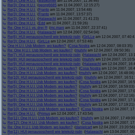
Re(3): One H.U.I.
(
wasikonier
am 11.04.2007, 11:36:46)
Re(3): One H.U.I.
(
georg6685
am 11.04.2007, 12:15:27)
Re(2): One H.U.I.
(
Franto
am 11.04.2007, 13:54:48)
Re(3): One H.U.I.
(
Franto
am 11.04.2007, 13:57:37)
Re(3): One H.U.I.
(
Halawachl
am 11.04.2007, 21:41:23)
Re(4): One H.U.I.
(
Edd
am 11.04.2007, 21:59:26)
Re: One H.U.I. vs. drei !!!
(
mc.mani
am 11.04.2007, 22:37:41)
Re(5): One H.U.I.
(
Halawachl
am 12.04.2007, 02:54:04)
Re(6): HUI genausoschenll wie telekotz-isdn
(
GriLLe
am 12.04.2007, 07:40:4
Re(3): One H.U.I.
(
GriLLe
am 12.04.2007, 07:53:48)
One H.U.I. Usb Modem, wo kaufen?
(
Cosa Nostra
am 12.04.2007, 08:03:35)
Re: One H.U.I. Usb Modem, wo kaufen?
(
muhrly
am 12.04.2007, 09:50:36)
Re(7): HUI genausoschenll wie telekotz-isdn
(
Halawachl
am 12.04.2007, 13:
Re(8): HUI genausoschenll wie telekotz-isdn
(
muhrly
am 12.04.2007, 15:10:5
Re(9): HUI genausoschenll wie telekotz-isdn
(
Halawachl
am 12.04.2007, 16:
Re(2): One H.U.I. Usb Modem, wo kaufen?
(
Cosa Nostra
am 12.04.2007, 16:4
Re(3): One H.U.I. Usb Modem, wo kaufen?
(
muhrly
am 12.04.2007, 16:48:06)
Re(10): HUI genausoschenll wie telekotz-isdn
(
muhrly
am 12.04.2007, 16:51:
Re(4): One H.U.I. Usb Modem, wo kaufen?
(
Cosa Nostra
am 12.04.2007, 16:5
Re(5): One H.U.I. Usb Modem, wo kaufen?
(
muhrly
am 12.04.2007, 16:59:03)
Re(6): One H.U.I. Usb Modem, wo kaufen?
(
Cosa Nostra
am 12.04.2007, 17:0
Re(7): One H.U.I. Usb Modem, wo kaufen?
(
muhrly
am 12.04.2007, 17:12:16)
Re(8): One H.U.I. Usb Modem, wo kaufen?
(
Cosa Nostra
am 12.04.2007, 17:1
Re(9): One H.U.I. Usb Modem, wo kaufen?
(
muhrly
am 12.04.2007, 17:19:21)
Re(10): One H.U.I. Usb Modem, wo kaufen?
(
Cosa Nostra
am 12.04.2007, 17
Re(4): One H.U.I.
(
Primus
am 12.04.2007, 17:43:54)
Re(11): One H.U.I. Usb Modem, wo kaufen?
(
muhrly
am 12.04.2007, 17:49:00
Re(12): One H.U.I. Usb Modem, wo kaufen?
(
Cosa Nostra
am 12.04.2007, 17
Re: One H.U.I. Usb Modem, wo kaufen?
(
danielcart
am 12.04.2007, 23:20:56)
Re(11): HUI genausoschenll wie telekotz-isdn
(
Halawachl
am 13.04.2007, 00