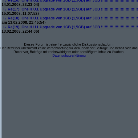
Re(16): One H.U.I. Upgrade von 1GB (1,5GB) auf 3GB !!!!!!!!!!!!!!!!!!!!!!!!!!!!!!!!!!!
14.01.2008, 23:33:04)
Re(17): One H.U.I. Upgrade von 1GB (1,5GB) auf 3GB !!!!!!!!!!!!!!!!!!!!!!!!!!!!!!!!!!!
15.01.2008, 11:07:52)
Re(18): One H.U.I. Upgrade von 1GB (1,5GB) auf 3GB !!!!!!!!!!!!!!!!!!!!!!!!!!!!!!!!!!!
am 13.02.2008, 21:45:54)
Re(19): One H.U.I. Upgrade von 1GB (1,5GB) auf 3GB !!!!!!!!!!!!!!!!!!!!!!!!!!!!!!!!!!!
13.02.2008, 22:44:06)
Dieses Forum ist eine frei zugängliche Diskussionsplattform.
Der Betreiber übernimmt keine Verantwortung für den Inhalt der Beiträge und behält sich das
Recht vor, Beiträge mit rechtswidrigem oder anstößigem Inhalt zu löschen.
Datenschutzerklärung