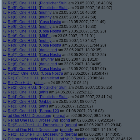
Re(5): One H.U.I.
(
Plötzlicher Stuhl
am 23.05.2007, 16:43:06)
Re(5): One H.U.I.
(
Plötzlicher Stuhl
am 23.05.2007, 16:44:07)
Re(5): One H.U.I.
(
muhrly
am 23.05.2007, 16:46:00)
Re(6): One H.U.I.
(
muhrly
am 23.05.2007, 16:47:59)
Re(5): One H.U.I.
(
Cosa Nostra
am 23.05.2007, 17:11:49)
Re(6): One H.U.I.
(
muhrly
am 23.05.2007, 17:16:33)
Re(7): One H.U.I.
(
Cosa Nostra
am 23.05.2007, 17:20:23)
Re(6): One H.U.I.
(
MikE_
am 23.05.2007, 17:21:01)
Re(8): One H.U.I.
(
muhrly
am 23.05.2007, 17:34:37)
Re(9): One H.U.I.
(
Cosa Nostra
am 23.05.2007, 17:44:28)
Re(6): One H.U.I.
(
danielcart
am 23.05.2007, 18:02:35)
Re(7): One H.U.I.
(
Cosa Nostra
am 23.05.2007, 18:12:25)
Re(10): One H.U.I.
(
muhrly
am 23.05.2007, 18:18:10)
Re(8): One H.U.I.
(
danielcart
am 23.05.2007, 18:34:06)
Re(9): One H.U.I.
(
Cosa Nostra
am 23.05.2007, 18:57:07)
Re(11): One H.U.I.
(
Cosa Nostra
am 23.05.2007, 18:59:47)
Re(10): One H.U.I.
(
danielcart
am 23.05.2007, 20:08:24)
Re: One H.U.I.
(
athis
am 24.05.2007, 10:05:41)
Re(2): One H.U.I.
(
Plötzlicher Stuhl
am 24.05.2007, 10:26:25)
Re(3): One H.U.I.
(
athis
am 24.05.2007, 22:52:11)
Re(4): One H.U.I.
(
Plötzlicher Stuhl
am 24.05.2007, 23:41:24)
Re(2): One H.U.I.
(
GriLLe
am 25.05.2007, 08:00:47)
Re(3): One H.U.I.
(
athis
am 25.05.2007, 12:22:02)
Re(3): One H.U.I.
(
Babara123
am 01.06.2007, 23:18:03)
ad One H.U.I. Drosselung
(
nergal
am 02.06.2007, 09:17:30)
Re: ad One H.U.I. Drosselung
(
pong
am 02.06.2007, 09:23:24)
Re(2): ad One H.U.I. Drosselung
(
nergal
am 02.06.2007, 09:29:04)
Re: ad One H.U.I. Drosselung
(
muhrly
am 02.06.2007, 14:19:14)
Re(2): ad One H.U.I. Drosselung
(
nergal
am 02.06.2007, 14:43:45)
Erfahrungsbericht ONE H.U.I und VoIP
(
jaseba
am 05.06.2007, 22:46:12)