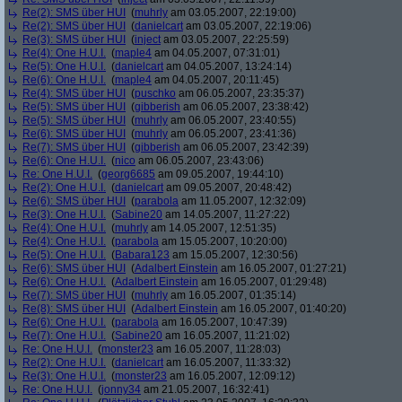
Re(2): SMS über HUI
(
muhrly
am 03.05.2007, 22:19:00)
Re(2): SMS über HUI
(
danielcart
am 03.05.2007, 22:19:06)
Re(3): SMS über HUI
(
inject
am 03.05.2007, 22:25:59)
Re(4): One H.U.I.
(
maple4
am 04.05.2007, 07:31:01)
Re(5): One H.U.I.
(
danielcart
am 04.05.2007, 13:24:14)
Re(6): One H.U.I.
(
maple4
am 04.05.2007, 20:11:45)
Re(4): SMS über HUI
(
puschko
am 06.05.2007, 23:35:37)
Re(5): SMS über HUI
(
gibberish
am 06.05.2007, 23:38:42)
Re(5): SMS über HUI
(
muhrly
am 06.05.2007, 23:40:55)
Re(6): SMS über HUI
(
muhrly
am 06.05.2007, 23:41:36)
Re(7): SMS über HUI
(
gibberish
am 06.05.2007, 23:42:39)
Re(6): One H.U.I.
(
nico
am 06.05.2007, 23:43:06)
Re: One H.U.I.
(
georg6685
am 09.05.2007, 19:44:10)
Re(2): One H.U.I.
(
danielcart
am 09.05.2007, 20:48:42)
Re(6): SMS über HUI
(
parabola
am 11.05.2007, 12:32:09)
Re(3): One H.U.I.
(
Sabine20
am 14.05.2007, 11:27:22)
Re(4): One H.U.I.
(
muhrly
am 14.05.2007, 12:51:35)
Re(4): One H.U.I.
(
parabola
am 15.05.2007, 10:20:00)
Re(5): One H.U.I.
(
Babara123
am 15.05.2007, 12:30:56)
Re(6): SMS über HUI
(
Adalbert Einstein
am 16.05.2007, 01:27:21)
Re(6): One H.U.I.
(
Adalbert Einstein
am 16.05.2007, 01:29:48)
Re(7): SMS über HUI
(
muhrly
am 16.05.2007, 01:35:14)
Re(8): SMS über HUI
(
Adalbert Einstein
am 16.05.2007, 01:40:20)
Re(6): One H.U.I.
(
parabola
am 16.05.2007, 10:47:39)
Re(7): One H.U.I.
(
Sabine20
am 16.05.2007, 11:21:02)
Re: One H.U.I.
(
monster23
am 16.05.2007, 11:28:03)
Re(2): One H.U.I.
(
danielcart
am 16.05.2007, 11:33:32)
Re(3): One H.U.I.
(
monster23
am 16.05.2007, 12:09:12)
Re: One H.U.I.
(
jonny34
am 21.05.2007, 16:32:41)