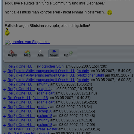
exklusive Neuigkeiten für die Community und ihre Liebhaber."
nicht alles muss man kontrollieren - nicht einmal in österreich...
Falls ich argen Blödsinn verzapfe, bitte richtigstellen!
Re(2): One H.U.I.
(
Plötzlicher Stuhl
am 03.05.2007, 15:47:30)
Re(7): kein Aktivierungsentgelt One H.U.I.
(
muhrly
am 03.05.2007, 15:49:06)
Re(8): kein Aktivierungsentgelt One H.U.I.
(
Plötzlicher Stuhl
am 03.05.2007, 1
Re(9): kein Aktivierungsentgelt One H.U.I.
(
muhrly
am 03.05.2007, 16:00:23)
Re(2): One H.U.I.
(
muhrly
am 03.05.2007, 16:06:24)
Re(2): One H.U.I.
(
maple4
am 03.05.2007, 16:25:54)
Re(3): One H.U.I.
(
danielcart
am 03.05.2007, 17:11:48)
Re: One H.U.I.
(
schop18
am 03.05.2007, 19:40:37)
Re(2): One H.U.I.
(
danielcart
am 03.05.2007, 19:52:23)
Re(2): One H.U.I.
(
muhrly
am 03.05.2007, 20:18:34)
Re(3): One H.U.I.
(
schop18
am 03.05.2007, 21:31:55)
Re(3): One H.U.I.
(
schop18
am 03.05.2007, 21:32:48)
Re(4): One H.U.I.
(
muhrly
am 03.05.2007, 21:41:18)
Re(5): One H.U.I.
(
schop18
am 03.05.2007, 21:47:09)
Re: One H.U.I.
(
Cereal_Poster
am 03.05.2007, 22:03:14)
Re: SMS über HUI
(
inject
am 03.05.2007, 22:11:59)