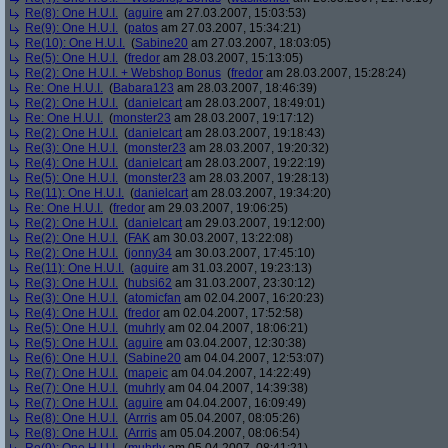
Re(8): One H.U.I.
(
aguire
am 27.03.2007, 15:03:53)
Re(9): One H.U.I.
(
patos
am 27.03.2007, 15:34:21)
Re(10): One H.U.I.
(
Sabine20
am 27.03.2007, 18:03:05)
Re(5): One H.U.I.
(
fredor
am 28.03.2007, 15:13:05)
Re(2): One H.U.I. + Webshop Bonus
(
fredor
am 28.03.2007, 15:28:24)
Re: One H.U.I.
(
Babara123
am 28.03.2007, 18:46:39)
Re(2): One H.U.I.
(
danielcart
am 28.03.2007, 18:49:01)
Re: One H.U.I.
(
monster23
am 28.03.2007, 19:17:12)
Re(2): One H.U.I.
(
danielcart
am 28.03.2007, 19:18:43)
Re(3): One H.U.I.
(
monster23
am 28.03.2007, 19:20:32)
Re(4): One H.U.I.
(
danielcart
am 28.03.2007, 19:22:19)
Re(5): One H.U.I.
(
monster23
am 28.03.2007, 19:28:13)
Re(11): One H.U.I.
(
danielcart
am 28.03.2007, 19:34:20)
Re: One H.U.I.
(
fredor
am 29.03.2007, 19:06:25)
Re(2): One H.U.I.
(
danielcart
am 29.03.2007, 19:12:00)
Re(2): One H.U.I.
(
FAK
am 30.03.2007, 13:22:08)
Re(2): One H.U.I.
(
jonny34
am 30.03.2007, 17:45:10)
Re(11): One H.U.I.
(
aguire
am 31.03.2007, 19:23:13)
Re(3): One H.U.I.
(
hubsi62
am 31.03.2007, 23:30:12)
Re(3): One H.U.I.
(
atomicfan
am 02.04.2007, 16:20:23)
Re(4): One H.U.I.
(
fredor
am 02.04.2007, 17:52:58)
Re(5): One H.U.I.
(
muhrly
am 02.04.2007, 18:06:21)
Re(5): One H.U.I.
(
aguire
am 03.04.2007, 12:30:38)
Re(6): One H.U.I.
(
Sabine20
am 04.04.2007, 12:53:07)
Re(7): One H.U.I.
(
mapeic
am 04.04.2007, 14:22:49)
Re(7): One H.U.I.
(
muhrly
am 04.04.2007, 14:39:38)
Re(7): One H.U.I.
(
aguire
am 04.04.2007, 16:09:49)
Re(8): One H.U.I.
(
Arrris
am 05.04.2007, 08:05:26)
Re(8): One H.U.I.
(
Arrris
am 05.04.2007, 08:06:54)