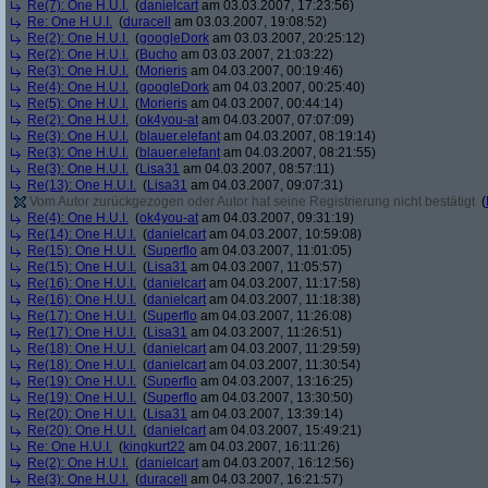
Re(7): One H.U.I.
(
danielcart
am 03.03.2007, 17:23:56)
Re: One H.U.I.
(
duracell
am 03.03.2007, 19:08:52)
Re(2): One H.U.I.
(
googleDork
am 03.03.2007, 20:25:12)
Re(2): One H.U.I.
(
Bucho
am 03.03.2007, 21:03:22)
Re(3): One H.U.I.
(
Morieris
am 04.03.2007, 00:19:46)
Re(4): One H.U.I.
(
googleDork
am 04.03.2007, 00:25:40)
Re(5): One H.U.I.
(
Morieris
am 04.03.2007, 00:44:14)
Re(2): One H.U.I.
(
ok4you-at
am 04.03.2007, 07:07:09)
Re(3): One H.U.I.
(
blauer.elefant
am 04.03.2007, 08:19:14)
Re(3): One H.U.I.
(
blauer.elefant
am 04.03.2007, 08:21:55)
Re(3): One H.U.I.
(
Lisa31
am 04.03.2007, 08:57:11)
Re(13): One H.U.I.
(
Lisa31
am 04.03.2007, 09:07:31)
Vom Autor zurückgezogen oder Autor hat seine Registrierung nicht bestätigt
(
Re(4): One H.U.I.
(
ok4you-at
am 04.03.2007, 09:31:19)
Re(14): One H.U.I.
(
danielcart
am 04.03.2007, 10:59:08)
Re(15): One H.U.I.
(
Superflo
am 04.03.2007, 11:01:05)
Re(15): One H.U.I.
(
Lisa31
am 04.03.2007, 11:05:57)
Re(16): One H.U.I.
(
danielcart
am 04.03.2007, 11:17:58)
Re(16): One H.U.I.
(
danielcart
am 04.03.2007, 11:18:38)
Re(17): One H.U.I.
(
Superflo
am 04.03.2007, 11:26:08)
Re(17): One H.U.I.
(
Lisa31
am 04.03.2007, 11:26:51)
Re(18): One H.U.I.
(
danielcart
am 04.03.2007, 11:29:59)
Re(18): One H.U.I.
(
danielcart
am 04.03.2007, 11:30:54)
Re(19): One H.U.I.
(
Superflo
am 04.03.2007, 13:16:25)
Re(19): One H.U.I.
(
Superflo
am 04.03.2007, 13:30:50)
Re(20): One H.U.I.
(
Lisa31
am 04.03.2007, 13:39:14)
Re(20): One H.U.I.
(
danielcart
am 04.03.2007, 15:49:21)
Re: One H.U.I.
(
kingkurt22
am 04.03.2007, 16:11:26)
Re(2): One H.U.I.
(
danielcart
am 04.03.2007, 16:12:56)
Re(3): One H.U.I.
(
duracell
am 04.03.2007, 16:21:57)