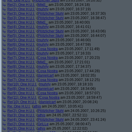
Re: One H.U.I.
(
Plötzlicher Stuhl
am 23.05.2007, 16:20:32)
Re(2): One H.U.I.
(
MikE_
am 23.05.2007, 16:24:18)
Re(2): One H.U.I.
(
muhrly
am 23.05.2007, 16:37:19)
Re(3): One H.U.I.
(
Plötzlicher Stuhl
am 23.05.2007, 16:37:30)
Re(3): One H.U.I.
(
Plötzlicher Stuhl
am 23.05.2007, 16:38:47)
Re(4): One H.U.I.
(
MikE_
am 23.05.2007, 16:40:00)
Re(4): One H.U.I.
(
muhrly
am 23.05.2007, 16:41:01)
Re(5): One H.U.I.
(
Plötzlicher Stuhl
am 23.05.2007, 16:43:06)
Re(5): One H.U.I.
(
Plötzlicher Stuhl
am 23.05.2007, 16:44:07)
Re(5): One H.U.I.
(
muhrly
am 23.05.2007, 16:46:00)
Re(6): One H.U.I.
(
muhrly
am 23.05.2007, 16:47:59)
Re(5): One H.U.I.
(
Cosa Nostra
am 23.05.2007, 17:11:49)
Re(6): One H.U.I.
(
muhrly
am 23.05.2007, 17:16:33)
Re(7): One H.U.I.
(
Cosa Nostra
am 23.05.2007, 17:20:23)
Re(6): One H.U.I.
(
MikE_
am 23.05.2007, 17:21:01)
Re(8): One H.U.I.
(
muhrly
am 23.05.2007, 17:34:37)
Re(9): One H.U.I.
(
Cosa Nostra
am 23.05.2007, 17:44:28)
Re(6): One H.U.I.
(
danielcart
am 23.05.2007, 18:02:35)
Re(7): One H.U.I.
(
Cosa Nostra
am 23.05.2007, 18:12:25)
Re(10): One H.U.I.
(
muhrly
am 23.05.2007, 18:18:10)
Re(8): One H.U.I.
(
danielcart
am 23.05.2007, 18:34:06)
Re(9): One H.U.I.
(
Cosa Nostra
am 23.05.2007, 18:57:07)
Re(11): One H.U.I.
(
Cosa Nostra
am 23.05.2007, 18:59:47)
Re(10): One H.U.I.
(
danielcart
am 23.05.2007, 20:08:24)
Re: One H.U.I.
(
athis
am 24.05.2007, 10:05:41)
Re(2): One H.U.I.
(
Plötzlicher Stuhl
am 24.05.2007, 10:26:25)
Re(3): One H.U.I.
(
athis
am 24.05.2007, 22:52:11)
Re(4): One H.U.I.
(
Plötzlicher Stuhl
am 24.05.2007, 23:41:24)
Re(2): One H.U.I.
(
GriLLe
am 25.05.2007, 08:00:47)
Re(3): One H.U.I.
(
athis
am 25.05.2007, 12:22:02)