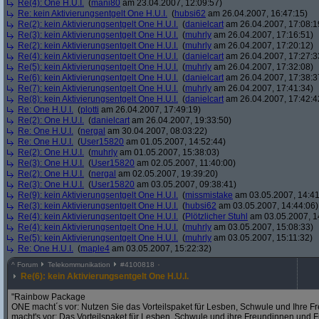
Re(4): One H.U.I.
(
mani80
am 23.04.2007, 12:09:57)
Re: kein Aktivierungsentgelt One H.U.I.
(
hubsi62
am 26.04.2007, 16:47:15)
Re(2): kein Aktivierungsentgelt One H.U.I.
(
danielcart
am 26.04.2007, 17:08:1
Re(3): kein Aktivierungsentgelt One H.U.I.
(
muhrly
am 26.04.2007, 17:16:51)
Re(2): kein Aktivierungsentgelt One H.U.I.
(
muhrly
am 26.04.2007, 17:20:12)
Re(4): kein Aktivierungsentgelt One H.U.I.
(
danielcart
am 26.04.2007, 17:27:3
Re(5): kein Aktivierungsentgelt One H.U.I.
(
muhrly
am 26.04.2007, 17:32:08)
Re(6): kein Aktivierungsentgelt One H.U.I.
(
danielcart
am 26.04.2007, 17:38:3
Re(7): kein Aktivierungsentgelt One H.U.I.
(
muhrly
am 26.04.2007, 17:41:34)
Re(8): kein Aktivierungsentgelt One H.U.I.
(
danielcart
am 26.04.2007, 17:42:4
Re: One H.U.I.
(
plotti
am 26.04.2007, 17:49:19)
Re(2): One H.U.I.
(
danielcart
am 26.04.2007, 19:33:50)
Re: One H.U.I.
(
nergal
am 30.04.2007, 08:03:22)
Re: One H.U.I.
(
User15820
am 01.05.2007, 14:52:44)
Re(2): One H.U.I.
(
muhrly
am 01.05.2007, 15:38:03)
Re(3): One H.U.I.
(
User15820
am 02.05.2007, 11:40:00)
Re(2): One H.U.I.
(
nergal
am 02.05.2007, 19:39:20)
Re(3): One H.U.I.
(
User15820
am 03.05.2007, 09:38:41)
Re(9): kein Aktivierungsentgelt One H.U.I.
(
missmistake
am 03.05.2007, 14:41
Re(3): kein Aktivierungsentgelt One H.U.I.
(
hubsi62
am 03.05.2007, 14:44:06)
Re(4): kein Aktivierungsentgelt One H.U.I.
(
Plötzlicher Stuhl
am 03.05.2007, 1
Re(4): kein Aktivierungsentgelt One H.U.I.
(
muhrly
am 03.05.2007, 15:08:33)
Re(5): kein Aktivierungsentgelt One H.U.I.
(
muhrly
am 03.05.2007, 15:11:32)
Re: One H.U.I.
(
maple4
am 03.05.2007, 15:22:32)
^
Forum
Telekommunikation
#
4100818
Re(6): kein Aktivierungsentgelt One H.U.I.
"Rainbow Package
ONE macht´s vor: Nutzen Sie das Vorteilspaket für Lesben, Schwule und Ihre
macht's vor: Das Vorteilspaket für Lesben, Schwule und ihre Freundinnen und 