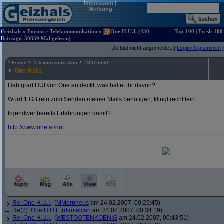
Impressum
|
Werbung
Geizhals
»
Forum
»
Telekommunikation
»
One H.U.I. (430
Top-100
|
Fresh-100
Beiträge, 30839 Mal gelesen)
Du bist nicht angemeldet. [
Login/Registrieren
]
^
Forum
Telekommunikation
#
3976650
One H.U.I.
Hab grad HUI von One entdeckt, was haltet ihr davon?
Würd 1 GB rein zum Senden meiner Mails benötigen, klingt recht fein...
Irgendwer bereits Erfahrungen damit?
http:/
/
www.one.at/
hui
Re: One H.U.I.
(
MMorpheus
am 24.02.2007, 00:25:45)
Re(2): One H.U.I.
(
danielcart
am 24.02.2007, 00:34:19)
Re: One H.U.I.
(
WESTGOTENKOENIG
am 24.02.2007, 00:43:51)