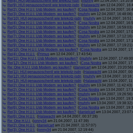
Re(8): HUI genausoschenll wie telekotz-isdn
(
muhrly
am 12.04.2007, 15:10:5
Re(9): HUI genausoschenll wie telekotz-isdn
(
Halawachl
am 12.04.2007, 16:
Re(2): One H.U.I. Usb Modem, wo kaufen?
(
Cosa Nostra
am 12.04.2007, 16:4
Re(3): One H.U.I. Usb Modem, wo kaufen?
(
muhrly
am 12.04.2007, 16:48:06)
Re(10): HUI genausoschenll wie telekotz-isdn
(
muhrly
am 12.04.2007, 16:51:
Re(4): One H.U.I. Usb Modem, wo kaufen?
(
Cosa Nostra
am 12.04.2007, 16:5
Re(5): One H.U.I. Usb Modem, wo kaufen?
(
muhrly
am 12.04.2007, 16:59:03)
Re(6): One H.U.I. Usb Modem, wo kaufen?
(
Cosa Nostra
am 12.04.2007, 17:0
Re(7): One H.U.I. Usb Modem, wo kaufen?
(
muhrly
am 12.04.2007, 17:12:16)
Re(8): One H.U.I. Usb Modem, wo kaufen?
(
Cosa Nostra
am 12.04.2007, 17:1
Re(9): One H.U.I. Usb Modem, wo kaufen?
(
muhrly
am 12.04.2007, 17:19:21)
Re(10): One H.U.I. Usb Modem, wo kaufen?
(
Cosa Nostra
am 12.04.2007, 17
Re(4): One H.U.I.
(
Primus
am 12.04.2007, 17:43:54)
Re(11): One H.U.I. Usb Modem, wo kaufen?
(
muhrly
am 12.04.2007, 17:49:00
Re(12): One H.U.I. Usb Modem, wo kaufen?
(
Cosa Nostra
am 12.04.2007, 17
Re: One H.U.I. Usb Modem, wo kaufen?
(
danielcart
am 12.04.2007, 23:20:56)
Re(11): HUI genausoschenll wie telekotz-isdn
(
Halawachl
am 13.04.2007, 00
Re(12): HUI genausoschenll wie telekotz-isdn
(
muhrly
am 13.04.2007, 10:18:
Re(13): HUI genausoschenll wie telekotz-isdn
(
Halawachl
am 13.04.2007, 11
Re(2): One H.U.I. Usb Modem, wo kaufen?
(
muhrly
am 13.04.2007, 11:42:43)
Re(2): One H.U.I. Usb Modem, wo kaufen?
(
Cosa Nostra
am 13.04.2007, 17:3
Re(3): One H.U.I. Usb Modem, wo kaufen?
(
muhrly
am 13.04.2007, 19:26:56)
Re(4): One H.U.I. Usb Modem, wo kaufen?
(
Cosa Nostra
am 13.04.2007, 19:3
Re(5): One H.U.I. Usb Modem, wo kaufen?
(
muhrly
am 13.04.2007, 19:38:32)
Re(6): One H.U.I. Usb Modem, wo kaufen?
(
Cosa Nostra
am 13.04.2007, 19:3
Re(3): One H.U.I. Usb Modem, wo kaufen?
(
danielcart
am 13.04.2007, 23:07:
Re(6): One H.U.I.
(
Halawachl
am 14.04.2007, 00:37:28)
Re: One H.U.I.
(
jonny34
am 21.04.2007, 11:47:39)
Re(2): One H.U.I.
(
danielcart
am 21.04.2007, 11:57:07)
Re(3): One H.U.I.
(
jonny34
am 21.04.2007, 12:19:44)