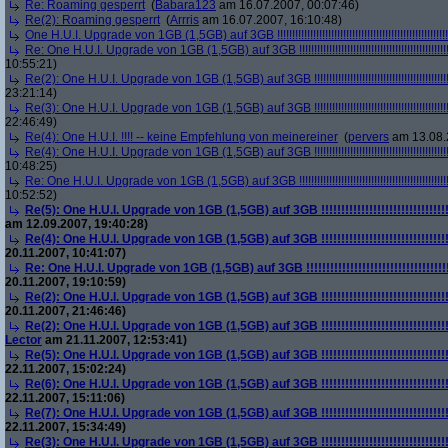
Re: Roaming gesperrt
(
Babara123
am 16.07.2007, 00:07:46)
Re(2): Roaming gesperrt
(
Arrris
am 16.07.2007, 16:10:48)
One H.U.I. Upgrade von 1GB (1,5GB) auf 3GB !!!!!!!!!!!!!!!!!!!!!!!!!!!!!!!!!!!!!!!!!!!!!!!!!!!!!!!!!
Re: One H.U.I. Upgrade von 1GB (1,5GB) auf 3GB !!!!!!!!!!!!!!!!!!!!!!!!!!!!!!!!!!!!!!!!!!!!!!!!!!!!
10:55:21)
Re(2): One H.U.I. Upgrade von 1GB (1,5GB) auf 3GB !!!!!!!!!!!!!!!!!!!!!!!!!!!!!!!!!!!!!!!!!!!!!!!!!
23:21:14)
Re(3): One H.U.I. Upgrade von 1GB (1,5GB) auf 3GB !!!!!!!!!!!!!!!!!!!!!!!!!!!!!!!!!!!!!!!!!!!!!!!!!
22:46:49)
Re(4): One H.U.I. !!!! -- keine Empfehlung von meinereiner
(
pervers
am 13.08.
Re(4): One H.U.I. Upgrade von 1GB (1,5GB) auf 3GB !!!!!!!!!!!!!!!!!!!!!!!!!!!!!!!!!!!!!!!!!!!!!!!!!
10:48:25)
Re: One H.U.I. Upgrade von 1GB (1,5GB) auf 3GB !!!!!!!!!!!!!!!!!!!!!!!!!!!!!!!!!!!!!!!!!!!!!!!!!!!!
10:52:52)
Re(5): One H.U.I. Upgrade von 1GB (1,5GB) auf 3GB !!!!!!!!!!!!!!!!!!!!!!!!!!!!!!!!!!!!
am 12.09.2007, 19:40:28)
Re(4): One H.U.I. Upgrade von 1GB (1,5GB) auf 3GB !!!!!!!!!!!!!!!!!!!!!!!!!!!!!!!!!!!!
20.11.2007, 10:41:07)
Re: One H.U.I. Upgrade von 1GB (1,5GB) auf 3GB !!!!!!!!!!!!!!!!!!!!!!!!!!!!!!!!!!!!!!!
20.11.2007, 19:10:59)
Re(2): One H.U.I. Upgrade von 1GB (1,5GB) auf 3GB !!!!!!!!!!!!!!!!!!!!!!!!!!!!!!!!!!!!
20.11.2007, 21:46:46)
Re(2): One H.U.I. Upgrade von 1GB (1,5GB) auf 3GB !!!!!!!!!!!!!!!!!!!!!!!!!!!!!!!!!!!!
Lector
am 21.11.2007, 12:53:41)
Re(5): One H.U.I. Upgrade von 1GB (1,5GB) auf 3GB !!!!!!!!!!!!!!!!!!!!!!!!!!!!!!!!!!!!
22.11.2007, 15:02:24)
Re(6): One H.U.I. Upgrade von 1GB (1,5GB) auf 3GB !!!!!!!!!!!!!!!!!!!!!!!!!!!!!!!!!!!!
22.11.2007, 15:11:06)
Re(7): One H.U.I. Upgrade von 1GB (1,5GB) auf 3GB !!!!!!!!!!!!!!!!!!!!!!!!!!!!!!!!!!!!
22.11.2007, 15:34:49)
Re(3): One H.U.I. Upgrade von 1GB (1,5GB) auf 3GB !!!!!!!!!!!!!!!!!!!!!!!!!!!!!!!!!!!!