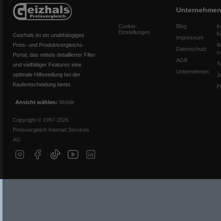
Unternehme
Cookie-
Blog
I
Einstellungen
f
Geizhals ist ein unabhängiges
Impressum
Preis- und Produktvergleichs-
W
Datenschutz
s
Portal, das mittels detaillierter Filter
AGB
T
und vielfältiger Features eine
Unternehmen
optimale Hilfestellung bei der
J
Kaufentscheidung bietet.
P
Ansicht wählen:
Mobile
Copyright © 1997-2026
Preisvergleich Internet Services
AG