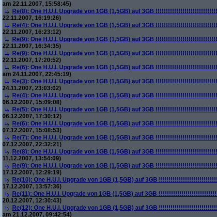
am 22.11.2007, 15:58:45)
Re(8): One H.U.I. Upgrade von 1GB (1,5GB) auf 3GB !!!!!!!!!!!!!!!!!!!!!!!!!!!!!!!!!!!!
22.11.2007, 16:19:26)
Re(4): One H.U.I. Upgrade von 1GB (1,5GB) auf 3GB !!!!!!!!!!!!!!!!!!!!!!!!!!!!!!!!!!!!
22.11.2007, 16:23:12)
Re(9): One H.U.I. Upgrade von 1GB (1,5GB) auf 3GB !!!!!!!!!!!!!!!!!!!!!!!!!!!!!!!!!!!!
22.11.2007, 16:34:35)
Re(9): One H.U.I. Upgrade von 1GB (1,5GB) auf 3GB !!!!!!!!!!!!!!!!!!!!!!!!!!!!!!!!!!!!
22.11.2007, 17:20:52)
Re(6): One H.U.I. Upgrade von 1GB (1,5GB) auf 3GB !!!!!!!!!!!!!!!!!!!!!!!!!!!!!!!!!!!!
am 24.11.2007, 22:45:19)
Re(3): One H.U.I. Upgrade von 1GB (1,5GB) auf 3GB !!!!!!!!!!!!!!!!!!!!!!!!!!!!!!!!!!!!
24.11.2007, 23:03:02)
Re(4): One H.U.I. Upgrade von 1GB (1,5GB) auf 3GB !!!!!!!!!!!!!!!!!!!!!!!!!!!!!!!!!!!!
06.12.2007, 15:09:08)
Re(5): One H.U.I. Upgrade von 1GB (1,5GB) auf 3GB !!!!!!!!!!!!!!!!!!!!!!!!!!!!!!!!!!!!
06.12.2007, 17:30:12)
Re(6): One H.U.I. Upgrade von 1GB (1,5GB) auf 3GB !!!!!!!!!!!!!!!!!!!!!!!!!!!!!!!!!!!!
07.12.2007, 15:08:53)
Re(7): One H.U.I. Upgrade von 1GB (1,5GB) auf 3GB !!!!!!!!!!!!!!!!!!!!!!!!!!!!!!!!!!!!
07.12.2007, 22:32:21)
Re(8): One H.U.I. Upgrade von 1GB (1,5GB) auf 3GB !!!!!!!!!!!!!!!!!!!!!!!!!!!!!!!!!!!!
11.12.2007, 13:54:09)
Re(9): One H.U.I. Upgrade von 1GB (1,5GB) auf 3GB !!!!!!!!!!!!!!!!!!!!!!!!!!!!!!!!!!!!
17.12.2007, 12:29:19)
Re(10): One H.U.I. Upgrade von 1GB (1,5GB) auf 3GB !!!!!!!!!!!!!!!!!!!!!!!!!!!!!!!!!!!
17.12.2007, 13:57:36)
Re(11): One H.U.I. Upgrade von 1GB (1,5GB) auf 3GB !!!!!!!!!!!!!!!!!!!!!!!!!!!!!!!!!!!
20.12.2007, 12:30:43)
Re(12): One H.U.I. Upgrade von 1GB (1,5GB) auf 3GB !!!!!!!!!!!!!!!!!!!!!!!!!!!!!!!!!!!
am 21.12.2007, 09:42:54)