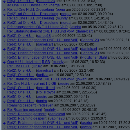
Re(3): One H.U.I.
(
Babara123
am 01.06.2007, 23:18:03)
ad One H.U.I. Drosselung
(
nergal
am 02.06.2007, 09:17:30)
Re: ad One H.U.I. Drosselung
(
pong
am 02.06.2007, 09:23:24)
Re(2): ad One H.U.I. Drosselung
(
nergal
am 02.06.2007, 09:29:04)
Re: ad One H.U.I. Drosselung
(
muhrly
am 02.06.2007, 14:19:14)
Re(2): ad One H.U.I. Drosselung
(
nergal
am 02.06.2007, 14:43:45)
Erfahrungsbericht ONE H.U.I und VoIP
(
jaseba
am 05.06.2007, 22:46:12)
Re: Erfahrungsbericht ONE H.U.I und VoIP
(
danielcart
am 06.06.2007, 07:34:
Re(3): One H.U.I.
(
schop18
am 06.06.2007, 11:30:41)
Re(2): Erfahrungsbericht ONE H.U.I und VoIP
(
Babara123
am 06.06.2007, 21
Re(4): One H.U.I.
(
danielcart
am 07.06.2007, 00:43:49)
Re(3): Erfahrungsbericht ONE H.U.I und VoIP
(
danielcart
am 07.06.2007, 00:4
Re(4): Erfahrungsbericht ONE H.U.I und VoIP
(
Babara123
am 08.06.2007, 23
Re(5): Erfahrungsbericht ONE H.U.I und VoIP
(
Plötzlicher Stuhl
am 08.06.2007
One H.U.I. - jetzt mit 1,5 GB
(
muhrly
am 18.06.2007, 18:52:33)
Re: One H.U.I.
(
Dr. Ko
am 18.06.2007, 19:10:29)
Re(2): One H.U.I.
(
danielcart
am 18.06.2007, 22:27:49)
Re(3): One H.U.I.
(
laetizia
am 19.06.2007, 12:53:34)
Re: Erfahrungsbericht ONE H.U.I und VoIP
(
jowahl
am 19.06.2007, 14:49:12)
Re: One H.U.I. - jetzt mit 1,5 GB
(
aguire
am 21.06.2007, 10:48:43)
Re(4): One H.U.I.
(
bernHHard
am 22.06.2007, 16:00:30)
Re(5): One H.U.I.
(
RollsRoyce
am 22.06.2007, 22:55:55)
Re(5): One H.U.I.
(
aguire
am 29.06.2007, 09:45:41)
Re(6): One H.U.I.
(
tomira
am 29.06.2007, 19:42:18)
Roaming gesperrt
(
redseven
am 29.06.2007, 20:32:37)
Re: Roaming gesperrt
(
muhrly
am 29.06.2007, 20:40:10)
Re(2): Roaming gesperrt
(
danielcart
am 30.06.2007, 10:49:45)
Re(3): Roaming gesperrt
(
Sabine20
am 30.06.2007, 23:05:07)
Re(2): Erfahrungsbericht ONE H.U.I und VoIP
(
jaseba
am 10.07.2007, 17:20:
Re(3): Erfahrungsbericht ONE H.U.I und VoIP
(
jowahl
am 11.07.2007, 09:26:5