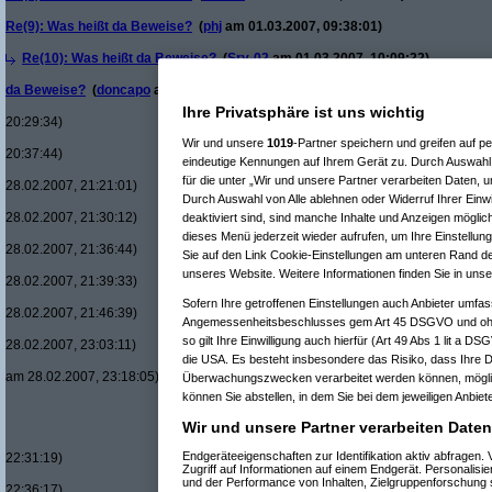
Re(9): Was heißt da Beweise?
(
phj
am 01.03.2007, 09:38:01)
Re(10): Was heißt da Beweise?
(
Srv-02
am 01.03.2007, 10:09:22)
da Beweise?
(
doncapo
am 01.03.2007, 18:24:31)
Ihre Privatsphäre ist uns wichtig
20:29:34)
Wir und unsere
1019
-Partner speichern und greifen auf
20:37:44)
eindeutige Kennungen auf Ihrem Gerät zu. Durch Auswahl 
für die unter „Wir und unsere Partner verarbeiten Daten, 
28.02.2007, 21:21:01)
Durch Auswahl von Alle ablehnen oder Widerruf Ihrer Einwi
28.02.2007, 21:30:12)
deaktiviert sind, sind manche Inhalte und Anzeigen möglic
dieses Menü jederzeit wieder aufrufen, um Ihre Einstellung
28.02.2007, 21:36:44)
Sie auf den Link Cookie-Einstellungen am unteren Rand der
unseres Website. Weitere Informationen finden Sie in uns
28.02.2007, 21:39:33)
Sofern Ihre getroffenen Einstellungen auch Anbieter umfass
28.02.2007, 21:46:39)
Angemessenheitsbeschlusses gem Art 45 DSGVO und ohne
so gilt Ihre Einwilligung auch hierfür (Art 49 Abs 1 lit a D
28.02.2007, 23:03:11)
die USA. Es besteht insbesondere das Risiko, dass Ihre D
am 28.02.2007, 23:18:05)
Überwachungszwecken verarbeitet werden können, möglic
Re(
können Sie abstellen, in dem Sie bei dem jeweiligen Anbiete
Wir und unsere Partner verarbeiten Daten
Endgeräteeigenschaften zur Identifikation aktiv abfragen
22:31:19)
Zugriff auf Informationen auf einem Endgerät. Personalis
und der Performance von Inhalten, Zielgruppenforschung
22:36:17)