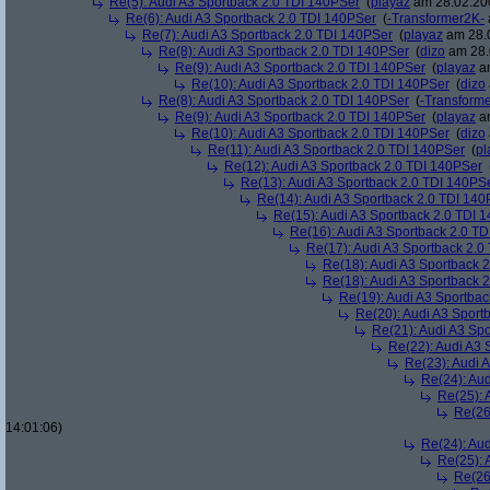
Re(5): Audi A3 Sportback 2.0 TDI 140PSer
(
playaz
am 28.02.200
Re(6): Audi A3 Sportback 2.0 TDI 140PSer
(
-Transformer2K-
Re(7): Audi A3 Sportback 2.0 TDI 140PSer
(
playaz
am 28.0
Re(8): Audi A3 Sportback 2.0 TDI 140PSer
(
dizo
am 28.
Re(9): Audi A3 Sportback 2.0 TDI 140PSer
(
playaz
am
Re(10): Audi A3 Sportback 2.0 TDI 140PSer
(
dizo
Re(8): Audi A3 Sportback 2.0 TDI 140PSer
(
-Transform
Re(9): Audi A3 Sportback 2.0 TDI 140PSer
(
playaz
am
Re(10): Audi A3 Sportback 2.0 TDI 140PSer
(
dizo
Re(11): Audi A3 Sportback 2.0 TDI 140PSer
(
pl
Re(12): Audi A3 Sportback 2.0 TDI 140PSer
Re(13): Audi A3 Sportback 2.0 TDI 140PS
Re(14): Audi A3 Sportback 2.0 TDI 140
Re(15): Audi A3 Sportback 2.0 TDI 
Re(16): Audi A3 Sportback 2.0 T
Re(17): Audi A3 Sportback 2.0
Re(18): Audi A3 Sportback 
Re(18): Audi A3 Sportback 
Re(19): Audi A3 Sportba
Re(20): Audi A3 Sport
Re(21): Audi A3 Sp
Re(22): Audi A3 
Re(23): Audi 
Re(24): Au
Re(25): 
Re(26
14:01:06)
Re(24): Au
Re(25): 
Re(26