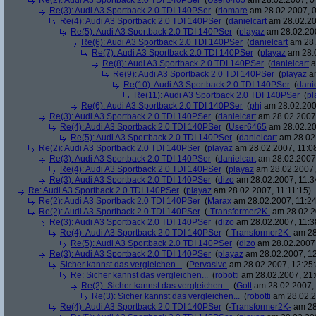
Re(2): Audi A3 Sportback 2.0 TDI 140PSer
(
User6465
am 28.02.2007, 0
Re(3): Audi A3 Sportback 2.0 TDI 140PSer
(
riomare
am 28.02.2007, 0
Re(4): Audi A3 Sportback 2.0 TDI 140PSer
(
danielcart
am 28.02.20
Re(5): Audi A3 Sportback 2.0 TDI 140PSer
(
playaz
am 28.02.200
Re(6): Audi A3 Sportback 2.0 TDI 140PSer
(
danielcart
am 28.
Re(7): Audi A3 Sportback 2.0 TDI 140PSer
(
playaz
am 28.0
Re(8): Audi A3 Sportback 2.0 TDI 140PSer
(
danielcart
a
Re(9): Audi A3 Sportback 2.0 TDI 140PSer
(
playaz
am
Re(10): Audi A3 Sportback 2.0 TDI 140PSer
(
danie
Re(11): Audi A3 Sportback 2.0 TDI 140PSer
(
pl
Re(6): Audi A3 Sportback 2.0 TDI 140PSer
(
phj
am 28.02.2007
Re(3): Audi A3 Sportback 2.0 TDI 140PSer
(
danielcart
am 28.02.2007,
Re(4): Audi A3 Sportback 2.0 TDI 140PSer
(
User6465
am 28.02.20
Re(5): Audi A3 Sportback 2.0 TDI 140PSer
(
danielcart
am 28.02.
Re(2): Audi A3 Sportback 2.0 TDI 140PSer
(
playaz
am 28.02.2007, 11:0
Re(3): Audi A3 Sportback 2.0 TDI 140PSer
(
danielcart
am 28.02.2007,
Re(4): Audi A3 Sportback 2.0 TDI 140PSer
(
playaz
am 28.02.2007,
Re(3): Audi A3 Sportback 2.0 TDI 140PSer
(
dizo
am 28.02.2007, 11:3
Re: Audi A3 Sportback 2.0 TDI 140PSer
(
playaz
am 28.02.2007, 11:11:15)
Re(2): Audi A3 Sportback 2.0 TDI 140PSer
(
Marax
am 28.02.2007, 11:24
Re(2): Audi A3 Sportback 2.0 TDI 140PSer
(
-Transformer2K-
am 28.02.2
Re(3): Audi A3 Sportback 2.0 TDI 140PSer
(
dizo
am 28.02.2007, 11:3
Re(4): Audi A3 Sportback 2.0 TDI 140PSer
(
-Transformer2K-
am 28
Re(5): Audi A3 Sportback 2.0 TDI 140PSer
(
dizo
am 28.02.2007,
Re(3): Audi A3 Sportback 2.0 TDI 140PSer
(
playaz
am 28.02.2007, 12
Sicher kannst das vergleichen...
(
Pervasive
am 28.02.2007, 12:25:
Re: Sicher kannst das vergleichen...
(
robotti
am 28.02.2007, 21:
Re(2): Sicher kannst das vergleichen...
(
Gott
am 28.02.2007, 
Re(3): Sicher kannst das vergleichen...
(
robotti
am 28.02.2
Re(4): Audi A3 Sportback 2.0 TDI 140PSer
(
-Transformer2K-
am 28