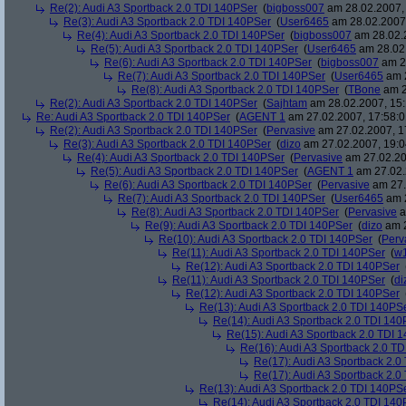
Re(2): Audi A3 Sportback 2.0 TDI 140PSer
(
bigboss007
am 28.02.2007, 
Re(3): Audi A3 Sportback 2.0 TDI 140PSer
(
User6465
am 28.02.2007,
Re(4): Audi A3 Sportback 2.0 TDI 140PSer
(
bigboss007
am 28.02.2
Re(5): Audi A3 Sportback 2.0 TDI 140PSer
(
User6465
am 28.02.
Re(6): Audi A3 Sportback 2.0 TDI 140PSer
(
bigboss007
am 28
Re(7): Audi A3 Sportback 2.0 TDI 140PSer
(
User6465
am 2
Re(8): Audi A3 Sportback 2.0 TDI 140PSer
(
TBone
am 2
Re(2): Audi A3 Sportback 2.0 TDI 140PSer
(
Sajhtam
am 28.02.2007, 15:
Re: Audi A3 Sportback 2.0 TDI 140PSer
(
AGENT 1
am 27.02.2007, 17:58:0
Re(2): Audi A3 Sportback 2.0 TDI 140PSer
(
Pervasive
am 27.02.2007, 1
Re(3): Audi A3 Sportback 2.0 TDI 140PSer
(
dizo
am 27.02.2007, 19:0
Re(4): Audi A3 Sportback 2.0 TDI 140PSer
(
Pervasive
am 27.02.20
Re(5): Audi A3 Sportback 2.0 TDI 140PSer
(
AGENT 1
am 27.02.
Re(6): Audi A3 Sportback 2.0 TDI 140PSer
(
Pervasive
am 27.
Re(7): Audi A3 Sportback 2.0 TDI 140PSer
(
User6465
am 2
Re(8): Audi A3 Sportback 2.0 TDI 140PSer
(
Pervasive
a
Re(9): Audi A3 Sportback 2.0 TDI 140PSer
(
dizo
am 2
Re(10): Audi A3 Sportback 2.0 TDI 140PSer
(
Perv
Re(11): Audi A3 Sportback 2.0 TDI 140PSer
(
w1
Re(12): Audi A3 Sportback 2.0 TDI 140PSer
Re(11): Audi A3 Sportback 2.0 TDI 140PSer
(
di
Re(12): Audi A3 Sportback 2.0 TDI 140PSer
Re(13): Audi A3 Sportback 2.0 TDI 140PS
Re(14): Audi A3 Sportback 2.0 TDI 140
Re(15): Audi A3 Sportback 2.0 TDI 
Re(16): Audi A3 Sportback 2.0 T
Re(17): Audi A3 Sportback 2.0
Re(17): Audi A3 Sportback 2.0
Re(13): Audi A3 Sportback 2.0 TDI 140PS
Re(14): Audi A3 Sportback 2.0 TDI 140