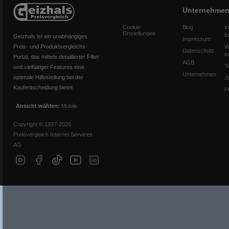
Unternehme
Cookie-
Blog
I
Einstellungen
f
Geizhals ist ein unabhängiges
Impressum
Preis- und Produktvergleichs-
W
Datenschutz
s
Portal, das mittels detaillierter Filter
AGB
T
und vielfältiger Features eine
Unternehmen
optimale Hilfestellung bei der
J
Kaufentscheidung bietet.
P
Ansicht wählen:
Mobile
Copyright © 1997-2026
Preisvergleich Internet Services
AG