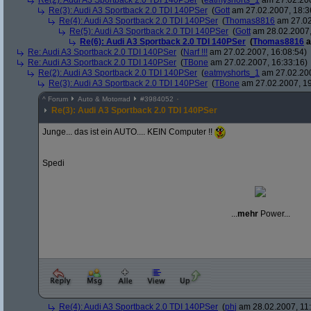
Re(2): Audi A3 Sportback 2.0 TDI 140PSer
(
eatmyshorts_1
am 27.02.200
Re(3): Audi A3 Sportback 2.0 TDI 140PSer
(
Gott
am 27.02.2007, 18:3
Re(4): Audi A3 Sportback 2.0 TDI 140PSer
(
Thomas8816
am 27.02
Re(5): Audi A3 Sportback 2.0 TDI 140PSer
(
Gott
am 28.02.2007,
Re(6): Audi A3 Sportback 2.0 TDI 140PSer
(
Thomas8816
a
Re: Audi A3 Sportback 2.0 TDI 140PSer
(
Narf !!!
am 27.02.2007, 16:08:54)
Re: Audi A3 Sportback 2.0 TDI 140PSer
(
TBone
am 27.02.2007, 16:33:16)
Re(2): Audi A3 Sportback 2.0 TDI 140PSer
(
eatmyshorts_1
am 27.02.200
Re(3): Audi A3 Sportback 2.0 TDI 140PSer
(
TBone
am 27.02.2007, 19
^
Forum
Auto & Motorrad
#
3984052
Re(3): Audi A3 Sportback 2.0 TDI 140PSer
Junge... das ist ein AUTO.... KEIN Computer !!
Spedi
...
mehr
Power...
Re(4): Audi A3 Sportback 2.0 TDI 140PSer
(
phj
am 28.02.2007, 11: