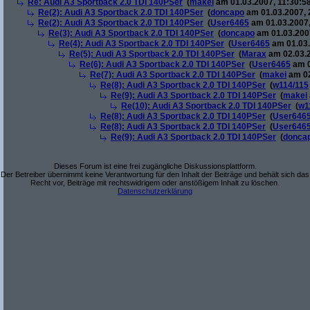
Re: Audi A3 Sportback 2.0 TDI 140PSer
(
makei
am 01.03.2007, 11:30:58
Re(2): Audi A3 Sportback 2.0 TDI 140PSer
(
doncapo
am 01.03.2007, 
Re(2): Audi A3 Sportback 2.0 TDI 140PSer
(
User6465
am 01.03.2007,
Re(3): Audi A3 Sportback 2.0 TDI 140PSer
(
doncapo
am 01.03.2007
Re(4): Audi A3 Sportback 2.0 TDI 140PSer
(
User6465
am 01.03.
Re(5): Audi A3 Sportback 2.0 TDI 140PSer
(
Marax
am 02.03.2
Re(6): Audi A3 Sportback 2.0 TDI 140PSer
(
User6465
am 0
Re(7): Audi A3 Sportback 2.0 TDI 140PSer
(
makei
am 02
Re(8): Audi A3 Sportback 2.0 TDI 140PSer
(
w114/115
Re(9): Audi A3 Sportback 2.0 TDI 140PSer
(
makei
Re(10): Audi A3 Sportback 2.0 TDI 140PSer
(
w1
Re(8): Audi A3 Sportback 2.0 TDI 140PSer
(
User646
Re(8): Audi A3 Sportback 2.0 TDI 140PSer
(
User646
Re(9): Audi A3 Sportback 2.0 TDI 140PSer
(
donca
Dieses Forum ist eine frei zugängliche Diskussionsplattform.
Der Betreiber übernimmt keine Verantwortung für den Inhalt der Beiträge und behält sich das
Recht vor, Beiträge mit rechtswidrigem oder anstößigem Inhalt zu löschen.
Datenschutzerklärung