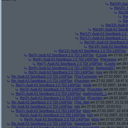
Re(24): Au
Re(25): 
Re(26
Re(
Re(
Re(23): Audi 
Re(20): Audi A3 Sport
Re(17): Audi A3 Sportback 2.0
Re(17): Audi A3 Sportback 2.0
Re(18): Audi A3 Sportback 
Re(19): Audi A3 Sportba
Re(12): Audi A3 Sportback 2.0 TDI 140PSer
Re(5): Audi A3 Sportback 2.0 TDI 140PSer
(
Coolie
am 27.02.200
Re(6): Audi A3 Sportback 2.0 TDI 140PSer
(
Pervasive
am 27.
Re(7): Audi A3 Sportback 2.0 TDI 140PSer
(
Coolie
am 28.0
Re(5): Audi A3 Sportback 2.0 TDI 140PSer
(
bigboss007
am 28.0
Re(5): Audi A3 Sportback 2.0 TDI 140PSer
(
vex
am 28.02.2007, 
Re: Audi A3 Sportback 2.0 TDI 140PSer
(
TheTrumpeter
am 27.02.2007, 18
Re: Audi A3 Sportback 2.0 TDI 140PSer
(
Puschkin
am 27.02.2007, 18:47:3
Re(2): Audi A3 Sportback 2.0 TDI 140PSer
(
plotti
am 27.02.2007, 18:48:
Re(3): Audi A3 Sportback 2.0 TDI 140PSer
(
Puschkin
am 28.02.2007,
Re(2): Audi A3 Sportback 2.0 TDI 140PSer
(
eatmyshorts_1
am 27.02.200
Re(3): Audi A3 Sportback 2.0 TDI 140PSer
(
Puschkin
am 28.02.2007,
Re: Audi A3 Sportback 2.0 TDI 140PSer
(
The_Mat
am 27.02.2007, 21:11:3
Re: Audi A3 Sportback 2.0 TDI 140PSer
(
phj
am 27.02.2007, 22:01:51)
Re(2): Audi A3 Sportback 2.0 TDI 140PSer
(
dizo
am 27.02.2007, 22:10:
Re(3): Audi A3 Sportback 2.0 TDI 140PSer
(
phj
am 27.02.2007, 22:13
Re(4): Audi A3 Sportback 2.0 TDI 140PSer
(
dizo
am 27.02.2007, 2
Re: Audi A3 Sportback 2.0 TDI 140PSer
(
danielcart
am 28.02.2007, 01:20: