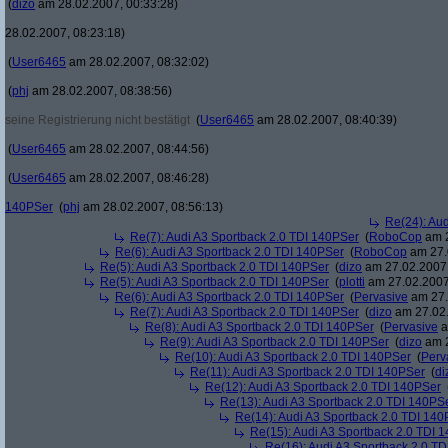
(
dizo
am 28.02.2007, 00:33:28)
28.02.2007, 08:23:18)
(
User6465
am 28.02.2007, 08:32:02)
(
phj
am 28.02.2007, 08:38:56)
seine Registrierung nicht bestätigt
(
User6465
am 28.02.2007, 08:40:39)
(
User6465
am 28.02.2007, 08:44:56)
(
User6465
am 28.02.2007, 08:46:28)
140PSer
(
phj
am 28.02.2007, 08:56:13)
Re(24): Au
Re(7): Audi A3 Sportback 2.0 TDI 140PSer
(
RoboCop
am 2
Re(6): Audi A3 Sportback 2.0 TDI 140PSer
(
RoboCop
am 27.
Re(5): Audi A3 Sportback 2.0 TDI 140PSer
(
dizo
am 27.02.2007,
Re(5): Audi A3 Sportback 2.0 TDI 140PSer
(
plotti
am 27.02.2007
Re(6): Audi A3 Sportback 2.0 TDI 140PSer
(
Pervasive
am 27.
Re(7): Audi A3 Sportback 2.0 TDI 140PSer
(
dizo
am 27.02.
Re(8): Audi A3 Sportback 2.0 TDI 140PSer
(
Pervasive
a
Re(9): Audi A3 Sportback 2.0 TDI 140PSer
(
dizo
am 2
Re(10): Audi A3 Sportback 2.0 TDI 140PSer
(
Perv
Re(11): Audi A3 Sportback 2.0 TDI 140PSer
(
di
Re(12): Audi A3 Sportback 2.0 TDI 140PSer
Re(13): Audi A3 Sportback 2.0 TDI 140PS
Re(14): Audi A3 Sportback 2.0 TDI 140
Re(15): Audi A3 Sportback 2.0 TDI 
Re(16): Audi A3 Sportback 2.0 T