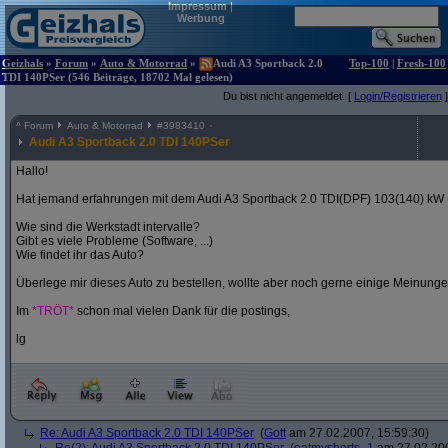
Impressum
|
Werbung
Geizhals
»
Forum
»
Auto & Motorrad
»
Audi A3 Sportback 2.0
Top-100
|
Fresh-100
TDI 140PSer (546 Beiträge, 18702 Mal gelesen)
Du bist nicht angemeldet. [
Login/Registrieren
]
^
Forum
Auto & Motorrad
#
3983410
Audi A3 Sportback 2.0 TDI 140PSer
Hallo!
Hat jemand erfahrungen mit dem Audi A3 Sportback 2.0 TDI(DPF) 103(140) kW
Wie sind die Werkstadt intervalle?
Gibt es viele Probleme (Software, ...)
Wie findet ihr das Auto?
Überlege mir dieses Auto zu bestellen, wollte aber noch gerne einige Meinunge
Im
*TRÖT*
schon mal vielen Dank für die postings,
lg
Re: Audi A3 Sportback 2.0 TDI 140PSer
(
Gott
am 27.02.2007, 15:59:30)