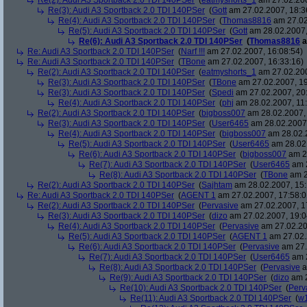
Re(2): Audi A3 Sportback 2.0 TDI 140PSer
(
eatmyshorts_1
am 27.02.200
Re(3): Audi A3 Sportback 2.0 TDI 140PSer
(
Gott
am 27.02.2007, 18:3
Re(4): Audi A3 Sportback 2.0 TDI 140PSer
(
Thomas8816
am 27.02
Re(5): Audi A3 Sportback 2.0 TDI 140PSer
(
Gott
am 28.02.2007,
Re(6): Audi A3 Sportback 2.0 TDI 140PSer
(
Thomas8816
a
Re: Audi A3 Sportback 2.0 TDI 140PSer
(
Narf !!!
am 27.02.2007, 16:08:54)
Re: Audi A3 Sportback 2.0 TDI 140PSer
(
TBone
am 27.02.2007, 16:33:16)
Re(2): Audi A3 Sportback 2.0 TDI 140PSer
(
eatmyshorts_1
am 27.02.200
Re(3): Audi A3 Sportback 2.0 TDI 140PSer
(
TBone
am 27.02.2007, 19
Re(3): Audi A3 Sportback 2.0 TDI 140PSer
(
Spedi
am 27.02.2007, 20
Re(4): Audi A3 Sportback 2.0 TDI 140PSer
(
phj
am 28.02.2007, 11:
Re(2): Audi A3 Sportback 2.0 TDI 140PSer
(
bigboss007
am 28.02.2007, 
Re(3): Audi A3 Sportback 2.0 TDI 140PSer
(
User6465
am 28.02.2007,
Re(4): Audi A3 Sportback 2.0 TDI 140PSer
(
bigboss007
am 28.02.2
Re(5): Audi A3 Sportback 2.0 TDI 140PSer
(
User6465
am 28.02.
Re(6): Audi A3 Sportback 2.0 TDI 140PSer
(
bigboss007
am 28
Re(7): Audi A3 Sportback 2.0 TDI 140PSer
(
User6465
am 2
Re(8): Audi A3 Sportback 2.0 TDI 140PSer
(
TBone
am 2
Re(2): Audi A3 Sportback 2.0 TDI 140PSer
(
Sajhtam
am 28.02.2007, 15:
Re: Audi A3 Sportback 2.0 TDI 140PSer
(
AGENT 1
am 27.02.2007, 17:58:0
Re(2): Audi A3 Sportback 2.0 TDI 140PSer
(
Pervasive
am 27.02.2007, 1
Re(3): Audi A3 Sportback 2.0 TDI 140PSer
(
dizo
am 27.02.2007, 19:0
Re(4): Audi A3 Sportback 2.0 TDI 140PSer
(
Pervasive
am 27.02.20
Re(5): Audi A3 Sportback 2.0 TDI 140PSer
(
AGENT 1
am 27.02.
Re(6): Audi A3 Sportback 2.0 TDI 140PSer
(
Pervasive
am 27.
Re(7): Audi A3 Sportback 2.0 TDI 140PSer
(
User6465
am 2
Re(8): Audi A3 Sportback 2.0 TDI 140PSer
(
Pervasive
a
Re(9): Audi A3 Sportback 2.0 TDI 140PSer
(
dizo
am 2
Re(10): Audi A3 Sportback 2.0 TDI 140PSer
(
Perv
Re(11): Audi A3 Sportback 2.0 TDI 140PSer
(
w1