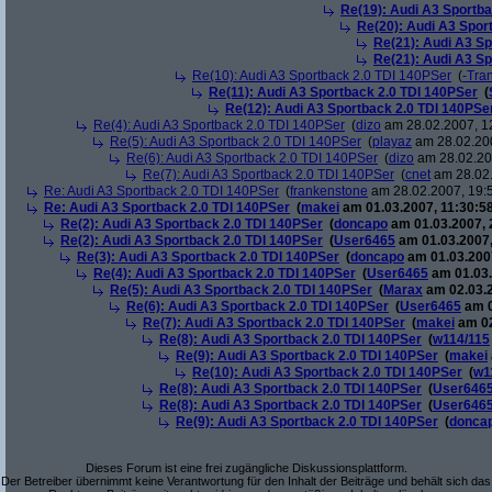
Re(19): Audi A3 Sportba
Re(20): Audi A3 Spor
Re(21): Audi A3 Sp
Re(21): Audi A3 Sp
Re(10): Audi A3 Sportback 2.0 TDI 140PSer
(
-Tra
Re(11): Audi A3 Sportback 2.0 TDI 140PSer
(
Re(12): Audi A3 Sportback 2.0 TDI 140PSe
Re(4): Audi A3 Sportback 2.0 TDI 140PSer
(
dizo
am 28.02.2007, 1
Re(5): Audi A3 Sportback 2.0 TDI 140PSer
(
playaz
am 28.02.200
Re(6): Audi A3 Sportback 2.0 TDI 140PSer
(
dizo
am 28.02.200
Re(7): Audi A3 Sportback 2.0 TDI 140PSer
(
cnet
am 28.02.
Re: Audi A3 Sportback 2.0 TDI 140PSer
(
frankenstone
am 28.02.2007, 19:
Re: Audi A3 Sportback 2.0 TDI 140PSer
(
makei
am 01.03.2007, 11:30:58
Re(2): Audi A3 Sportback 2.0 TDI 140PSer
(
doncapo
am 01.03.2007, 
Re(2): Audi A3 Sportback 2.0 TDI 140PSer
(
User6465
am 01.03.2007,
Re(3): Audi A3 Sportback 2.0 TDI 140PSer
(
doncapo
am 01.03.2007
Re(4): Audi A3 Sportback 2.0 TDI 140PSer
(
User6465
am 01.03.
Re(5): Audi A3 Sportback 2.0 TDI 140PSer
(
Marax
am 02.03.2
Re(6): Audi A3 Sportback 2.0 TDI 140PSer
(
User6465
am 0
Re(7): Audi A3 Sportback 2.0 TDI 140PSer
(
makei
am 02
Re(8): Audi A3 Sportback 2.0 TDI 140PSer
(
w114/115
Re(9): Audi A3 Sportback 2.0 TDI 140PSer
(
makei
Re(10): Audi A3 Sportback 2.0 TDI 140PSer
(
w1
Re(8): Audi A3 Sportback 2.0 TDI 140PSer
(
User646
Re(8): Audi A3 Sportback 2.0 TDI 140PSer
(
User646
Re(9): Audi A3 Sportback 2.0 TDI 140PSer
(
donca
Dieses Forum ist eine frei zugängliche Diskussionsplattform.
Der Betreiber übernimmt keine Verantwortung für den Inhalt der Beiträge und behält sich das