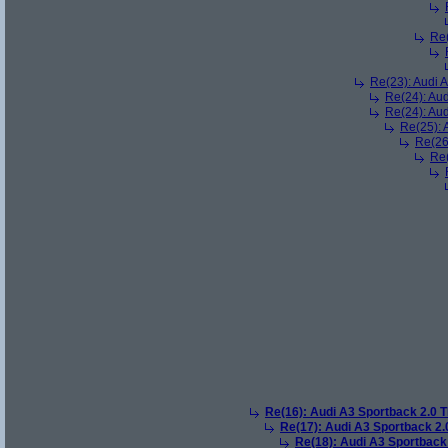
Re(
Re(23): Audi 
Re(24): Au
Re(24): Au
Re(25): 
Re(26
Re(
Re(16): Audi A3 Sportback 2.0 
Re(17): Audi A3 Sportback 2.
Re(18): Audi A3 Sportback