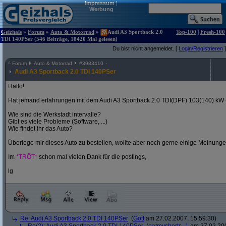
Impressum
|
Werbung
Geizhals
»
Forum
»
Auto & Motorrad
»
Audi A3 Sportback 2.0
Top-100
|
Fresh-100
TDI 140PSer (546 Beiträge, 18420 Mal gelesen)
Du bist nicht angemeldet. [
Login/Registrieren
]
^
Forum
Auto & Motorrad
#
3983410
Audi A3 Sportback 2.0 TDI 140PSer
Hallo!
Hat jemand erfahrungen mit dem Audi A3 Sportback 2.0 TDI(DPF) 103(140) kW
Wie sind die Werkstadt intervalle?
Gibt es viele Probleme (Software, ...)
Wie findet ihr das Auto?
Überlege mir dieses Auto zu bestellen, wollte aber noch gerne einige Meinunge
Im
*TRÖT*
schon mal vielen Dank für die postings,
lg
Re: Audi A3 Sportback 2.0 TDI 140PSer
(
Gott
am 27.02.2007, 15:59:30)