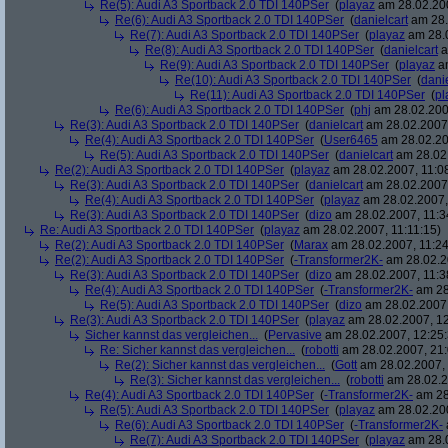
Re(5): Audi A3 Sportback 2.0 TDI 140PSer
(
playaz
am 28.02.200
Re(6): Audi A3 Sportback 2.0 TDI 140PSer
(
danielcart
am 28.
Re(7): Audi A3 Sportback 2.0 TDI 140PSer
(
playaz
am 28.0
Re(8): Audi A3 Sportback 2.0 TDI 140PSer
(
danielcart
a
Re(9): Audi A3 Sportback 2.0 TDI 140PSer
(
playaz
am
Re(10): Audi A3 Sportback 2.0 TDI 140PSer
(
danie
Re(11): Audi A3 Sportback 2.0 TDI 140PSer
(
pl
Re(6): Audi A3 Sportback 2.0 TDI 140PSer
(
phj
am 28.02.2007
Re(3): Audi A3 Sportback 2.0 TDI 140PSer
(
danielcart
am 28.02.2007,
Re(4): Audi A3 Sportback 2.0 TDI 140PSer
(
User6465
am 28.02.20
Re(5): Audi A3 Sportback 2.0 TDI 140PSer
(
danielcart
am 28.02.
Re(2): Audi A3 Sportback 2.0 TDI 140PSer
(
playaz
am 28.02.2007, 11:0
Re(3): Audi A3 Sportback 2.0 TDI 140PSer
(
danielcart
am 28.02.2007,
Re(4): Audi A3 Sportback 2.0 TDI 140PSer
(
playaz
am 28.02.2007,
Re(3): Audi A3 Sportback 2.0 TDI 140PSer
(
dizo
am 28.02.2007, 11:3
Re: Audi A3 Sportback 2.0 TDI 140PSer
(
playaz
am 28.02.2007, 11:11:15)
Re(2): Audi A3 Sportback 2.0 TDI 140PSer
(
Marax
am 28.02.2007, 11:24
Re(2): Audi A3 Sportback 2.0 TDI 140PSer
(
-Transformer2K-
am 28.02.2
Re(3): Audi A3 Sportback 2.0 TDI 140PSer
(
dizo
am 28.02.2007, 11:3
Re(4): Audi A3 Sportback 2.0 TDI 140PSer
(
-Transformer2K-
am 28
Re(5): Audi A3 Sportback 2.0 TDI 140PSer
(
dizo
am 28.02.2007,
Re(3): Audi A3 Sportback 2.0 TDI 140PSer
(
playaz
am 28.02.2007, 12
Sicher kannst das vergleichen...
(
Pervasive
am 28.02.2007, 12:25:
Re: Sicher kannst das vergleichen...
(
robotti
am 28.02.2007, 21:
Re(2): Sicher kannst das vergleichen...
(
Gott
am 28.02.2007, 
Re(3): Sicher kannst das vergleichen...
(
robotti
am 28.02.2
Re(4): Audi A3 Sportback 2.0 TDI 140PSer
(
-Transformer2K-
am 28
Re(5): Audi A3 Sportback 2.0 TDI 140PSer
(
playaz
am 28.02.200
Re(6): Audi A3 Sportback 2.0 TDI 140PSer
(
-Transformer2K-
Re(7): Audi A3 Sportback 2.0 TDI 140PSer
(
playaz
am 28.0