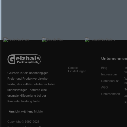
Unternehme
Cookie-
Blog
I
Einstellungen
f
Geizhals ist ein unabhängiges
Impressum
Preis- und Produktvergleichs-
W
Datenschutz
s
Portal, das mittels detaillierter Filter
AGB
T
und vielfältiger Features eine
Unternehmen
optimale Hilfestellung bei der
J
Kaufentscheidung bietet.
P
Ansicht wählen:
Mobile
Copyright © 1997-2026