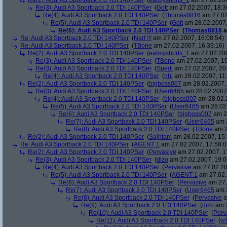
Re(2): Audi A3 Sportback 2.0 TDI 140PSer
(
eatmyshorts_1
am 27.02.200
Re(3): Audi A3 Sportback 2.0 TDI 140PSer
(
Gott
am 27.02.2007, 18:3
Re(4): Audi A3 Sportback 2.0 TDI 140PSer
(
Thomas8816
am 27.02
Re(5): Audi A3 Sportback 2.0 TDI 140PSer
(
Gott
am 28.02.2007,
Re(6): Audi A3 Sportback 2.0 TDI 140PSer
(
Thomas8816
a
Re: Audi A3 Sportback 2.0 TDI 140PSer
(
Narf !!!
am 27.02.2007, 16:08:54)
Re: Audi A3 Sportback 2.0 TDI 140PSer
(
TBone
am 27.02.2007, 16:33:16)
Re(2): Audi A3 Sportback 2.0 TDI 140PSer
(
eatmyshorts_1
am 27.02.200
Re(3): Audi A3 Sportback 2.0 TDI 140PSer
(
TBone
am 27.02.2007, 19
Re(3): Audi A3 Sportback 2.0 TDI 140PSer
(
Spedi
am 27.02.2007, 20
Re(4): Audi A3 Sportback 2.0 TDI 140PSer
(
phj
am 28.02.2007, 11:
Re(2): Audi A3 Sportback 2.0 TDI 140PSer
(
bigboss007
am 28.02.2007, 
Re(3): Audi A3 Sportback 2.0 TDI 140PSer
(
User6465
am 28.02.2007,
Re(4): Audi A3 Sportback 2.0 TDI 140PSer
(
bigboss007
am 28.02.2
Re(5): Audi A3 Sportback 2.0 TDI 140PSer
(
User6465
am 28.02.
Re(6): Audi A3 Sportback 2.0 TDI 140PSer
(
bigboss007
am 28
Re(7): Audi A3 Sportback 2.0 TDI 140PSer
(
User6465
am 2
Re(8): Audi A3 Sportback 2.0 TDI 140PSer
(
TBone
am 2
Re(2): Audi A3 Sportback 2.0 TDI 140PSer
(
Sajhtam
am 28.02.2007, 15:
Re: Audi A3 Sportback 2.0 TDI 140PSer
(
AGENT 1
am 27.02.2007, 17:58:0
Re(2): Audi A3 Sportback 2.0 TDI 140PSer
(
Pervasive
am 27.02.2007, 1
Re(3): Audi A3 Sportback 2.0 TDI 140PSer
(
dizo
am 27.02.2007, 19:0
Re(4): Audi A3 Sportback 2.0 TDI 140PSer
(
Pervasive
am 27.02.20
Re(5): Audi A3 Sportback 2.0 TDI 140PSer
(
AGENT 1
am 27.02.
Re(6): Audi A3 Sportback 2.0 TDI 140PSer
(
Pervasive
am 27.
Re(7): Audi A3 Sportback 2.0 TDI 140PSer
(
User6465
am 2
Re(8): Audi A3 Sportback 2.0 TDI 140PSer
(
Pervasive
a
Re(9): Audi A3 Sportback 2.0 TDI 140PSer
(
dizo
am 2
Re(10): Audi A3 Sportback 2.0 TDI 140PSer
(
Perv
Re(11): Audi A3 Sportback 2.0 TDI 140PSer
(
w1