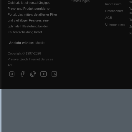
Einstellungen
f
Geizhals ist ein unabhängiges
Impressum
Preis- und Produktvergleichs-
W
Datenschutz
s
Portal, das mittels detaillierter Filter
AGB
T
und vielfältiger Features eine
Unternehmen
optimale Hilfestellung bei der
J
Kaufentscheidung bietet.
P
Ansicht wählen:
Mobile
Copyright © 1997-2026
Preisvergleich Internet Services
AG