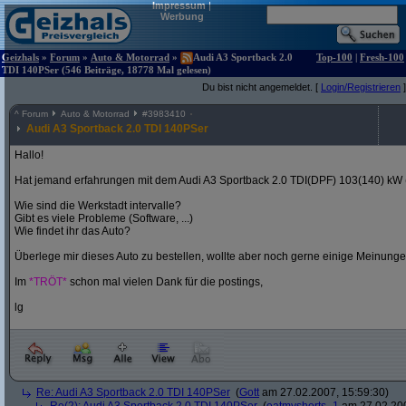
Impressum
|
Werbung
Geizhals
»
Forum
»
Auto & Motorrad
»
Audi A3 Sportback 2.0
Top-100
|
Fresh-100
TDI 140PSer (546 Beiträge, 18778 Mal gelesen)
Du bist nicht angemeldet. [
Login/Registrieren
]
^
Forum
Auto & Motorrad
#
3983410
Audi A3 Sportback 2.0 TDI 140PSer
Hallo!
Hat jemand erfahrungen mit dem Audi A3 Sportback 2.0 TDI(DPF) 103(140) kW
Wie sind die Werkstadt intervalle?
Gibt es viele Probleme (Software, ...)
Wie findet ihr das Auto?
Überlege mir dieses Auto zu bestellen, wollte aber noch gerne einige Meinunge
Im
*TRÖT*
schon mal vielen Dank für die postings,
lg
Re: Audi A3 Sportback 2.0 TDI 140PSer
(
Gott
am 27.02.2007, 15:59:30)