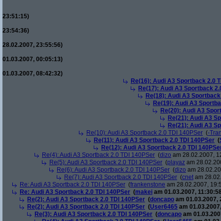
23:51:15)
23:54:36)
28.02.2007, 23:55:56)
01.03.2007, 00:05:13)
01.03.2007, 08:42:32)
Re(16): Audi A3 Sportback 2.0 
Re(17): Audi A3 Sportback 2.
Re(18): Audi A3 Sportback
Re(19): Audi A3 Sportba
Re(20): Audi A3 Spor
Re(21): Audi A3 Sp
Re(21): Audi A3 Sp
Re(10): Audi A3 Sportback 2.0 TDI 140PSer
(
-Tra
Re(11): Audi A3 Sportback 2.0 TDI 140PSer
(
Re(12): Audi A3 Sportback 2.0 TDI 140PSe
Re(4): Audi A3 Sportback 2.0 TDI 140PSer
(
dizo
am 28.02.2007, 1
Re(5): Audi A3 Sportback 2.0 TDI 140PSer
(
playaz
am 28.02.200
Re(6): Audi A3 Sportback 2.0 TDI 140PSer
(
dizo
am 28.02.200
Re(7): Audi A3 Sportback 2.0 TDI 140PSer
(
cnet
am 28.02.
Re: Audi A3 Sportback 2.0 TDI 140PSer
(
frankenstone
am 28.02.2007, 19:
Re: Audi A3 Sportback 2.0 TDI 140PSer
(
makei
am 01.03.2007, 11:30:58
Re(2): Audi A3 Sportback 2.0 TDI 140PSer
(
doncapo
am 01.03.2007, 
Re(2): Audi A3 Sportback 2.0 TDI 140PSer
(
User6465
am 01.03.2007,
Re(3): Audi A3 Sportback 2.0 TDI 140PSer
(
doncapo
am 01.03.2007