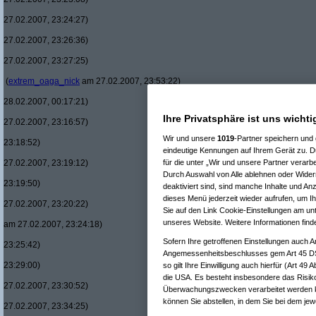
27.02.2007, 23:24:27)
27.02.2007, 23:26:36)
27.02.2007, 23:27:25)
(
extrem_oaga_nick
am 27.02.2007, 23:53:22)
28.02.2007, 00:17:21)
Ihre Privatsphäre ist uns wichti
27.02.2007, 23:16:57)
Wir und unsere
1019
-Partner speichern und
23:18:52)
eindeutige Kennungen auf Ihrem Gerät zu. D
27.02.2007, 23:19:12)
für die unter „Wir und unsere Partner verarb
Durch Auswahl von Alle ablehnen oder Widerr
23:19:50)
deaktiviert sind, sind manche Inhalte und An
dieses Menü jederzeit wieder aufrufen, um Ih
27.02.2007, 23:20:22)
Sie auf den Link Cookie-Einstellungen am unt
unseres Website. Weitere Informationen find
am 27.02.2007, 23:24:18)
Sofern Ihre getroffenen Einstellungen auch A
23:25:42)
Angemessenheitsbeschlusses gem Art 45 DS
23:29:00)
so gilt Ihre Einwilligung auch hierfür (Art 49
die USA. Es besteht insbesondere das Risiko
27.02.2007, 23:30:52)
Überwachungszwecken verarbeitet werden k
können Sie abstellen, in dem Sie bei dem jewe
27.02.2007, 23:34:25)