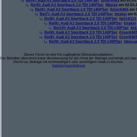
Re(4): Audi A3 Sportback 2.0 TDI 140PSer
(
User6465
am 01.03.
Re(5): Audi A3 Sportback 2.0 TDI 140PSer
(
Marax
am 02.03.2
Re(6): Audi A3 Sportback 2.0 TDI 140PSer
(
User6465
am 0
Re(7): Audi A3 Sportback 2.0 TDI 140PSer
(
makei
am 02
Re(8): Audi A3 Sportback 2.0 TDI 140PSer
(
w114/115
Re(9): Audi A3 Sportback 2.0 TDI 140PSer
(
makei
Re(10): Audi A3 Sportback 2.0 TDI 140PSer
(
w1
Re(8): Audi A3 Sportback 2.0 TDI 140PSer
(
User646
Re(8): Audi A3 Sportback 2.0 TDI 140PSer
(
User646
Re(9): Audi A3 Sportback 2.0 TDI 140PSer
(
donca
Dieses Forum ist eine frei zugängliche Diskussionsplattform.
Der Betreiber übernimmt keine Verantwortung für den Inhalt der Beiträge und behält sich das
Recht vor, Beiträge mit rechtswidrigem oder anstößigem Inhalt zu löschen.
Datenschutzerklärung