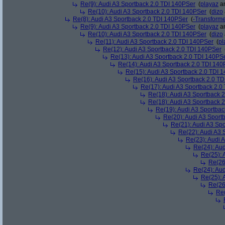
Re(9): Audi A3 Sportback 2.0 TDI 140PSer
(
playaz
am
Re(10): Audi A3 Sportback 2.0 TDI 140PSer
(
dizo
Re(8): Audi A3 Sportback 2.0 TDI 140PSer
(
-Transform
Re(9): Audi A3 Sportback 2.0 TDI 140PSer
(
playaz
am
Re(10): Audi A3 Sportback 2.0 TDI 140PSer
(
dizo
Re(11): Audi A3 Sportback 2.0 TDI 140PSer
(
pl
Re(12): Audi A3 Sportback 2.0 TDI 140PSer
Re(13): Audi A3 Sportback 2.0 TDI 140PS
Re(14): Audi A3 Sportback 2.0 TDI 140
Re(15): Audi A3 Sportback 2.0 TDI 
Re(16): Audi A3 Sportback 2.0 T
Re(17): Audi A3 Sportback 2.0
Re(18): Audi A3 Sportback 
Re(18): Audi A3 Sportback 
Re(19): Audi A3 Sportba
Re(20): Audi A3 Sport
Re(21): Audi A3 Sp
Re(22): Audi A3 
Re(23): Audi 
Re(24): Au
Re(25): 
Re(26
Re(24): Au
Re(25): 
Re(26
Re(