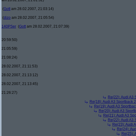
am 28.02.2007, 21:01:32)
(
Gott
am 28.02.2007, 21:03:14)
(
dizo
am 28.02.2007, 21:05:54)
140PSer
(
Gott
am 28.02.2007, 21:07:39)
20:59:50)
21:05:59)
21:08:24)
28.02.2007, 21:11:53)
28.02.2007, 21:13:12)
28.02.2007, 21:13:45)
21:26:27)
Re(22): Audi A3 
Re(18): Audi A3 Sportback 
Re(19): Audi A3 Sportba
Re(20): Audi A3 Sport
Re(21): Audi A3 Sp
Re(22): Audi A3 
Re(23): Audi 
Re(24): Au
Re(25): 