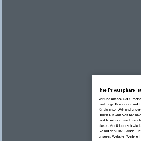
Ihre Privatsphäre is
Wir und unsere
1017
-Partn
eindeutige Kennungen auf I
für die unter „Wir und unse
Durch Auswahl von Alle able
deaktiviert sind, sind manc
dieses Menü jederzeit wiede
Sie auf den Link Cookie-Ein
unseres Website. Weitere In