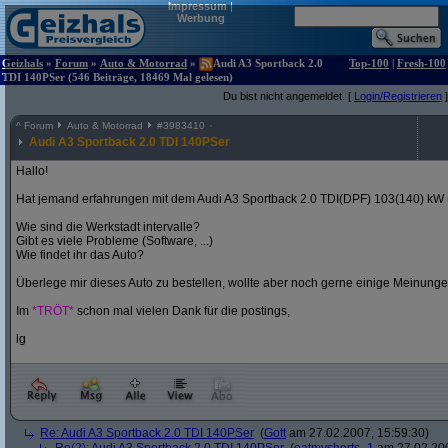
Impressum
|
Werbung
Geizhals
»
Forum
»
Auto & Motorrad
»
Audi A3 Sportback 2.0
Top-100
|
Fresh-100
TDI 140PSer (546 Beiträge, 18469 Mal gelesen)
Du bist nicht angemeldet. [
Login/Registrieren
]
^
Forum
Auto & Motorrad
#
3983410
Audi A3 Sportback 2.0 TDI 140PSer
Hallo!
Hat jemand erfahrungen mit dem Audi A3 Sportback 2.0 TDI(DPF) 103(140) kW
Wie sind die Werkstadt intervalle?
Gibt es viele Probleme (Software, ...)
Wie findet ihr das Auto?
Überlege mir dieses Auto zu bestellen, wollte aber noch gerne einige Meinunge
Im
*TRÖT*
schon mal vielen Dank für die postings,
lg
Re: Audi A3 Sportback 2.0 TDI 140PSer
(
Gott
am 27.02.2007, 15:59:30)