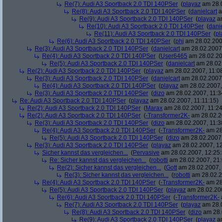
Re(7): Audi A3 Sportback 2.0 TDI 140PSer
(
playaz
am 28.0
Re(8): Audi A3 Sportback 2.0 TDI 140PSer
(
danielcart
a
Re(9): Audi A3 Sportback 2.0 TDI 140PSer
(
playaz
am
Re(10): Audi A3 Sportback 2.0 TDI 140PSer
(
danie
Re(11): Audi A3 Sportback 2.0 TDI 140PSer
(
pl
Re(6): Audi A3 Sportback 2.0 TDI 140PSer
(
phj
am 28.02.2007
Re(3): Audi A3 Sportback 2.0 TDI 140PSer
(
danielcart
am 28.02.2007,
Re(4): Audi A3 Sportback 2.0 TDI 140PSer
(
User6465
am 28.02.20
Re(5): Audi A3 Sportback 2.0 TDI 140PSer
(
danielcart
am 28.02.
Re(2): Audi A3 Sportback 2.0 TDI 140PSer
(
playaz
am 28.02.2007, 11:0
Re(3): Audi A3 Sportback 2.0 TDI 140PSer
(
danielcart
am 28.02.2007,
Re(4): Audi A3 Sportback 2.0 TDI 140PSer
(
playaz
am 28.02.2007,
Re(3): Audi A3 Sportback 2.0 TDI 140PSer
(
dizo
am 28.02.2007, 11:3
Re: Audi A3 Sportback 2.0 TDI 140PSer
(
playaz
am 28.02.2007, 11:11:15)
Re(2): Audi A3 Sportback 2.0 TDI 140PSer
(
Marax
am 28.02.2007, 11:24
Re(2): Audi A3 Sportback 2.0 TDI 140PSer
(
-Transformer2K-
am 28.02.2
Re(3): Audi A3 Sportback 2.0 TDI 140PSer
(
dizo
am 28.02.2007, 11:3
Re(4): Audi A3 Sportback 2.0 TDI 140PSer
(
-Transformer2K-
am 28
Re(5): Audi A3 Sportback 2.0 TDI 140PSer
(
dizo
am 28.02.2007,
Re(3): Audi A3 Sportback 2.0 TDI 140PSer
(
playaz
am 28.02.2007, 12
Sicher kannst das vergleichen...
(
Pervasive
am 28.02.2007, 12:25:
Re: Sicher kannst das vergleichen...
(
robotti
am 28.02.2007, 21:
Re(2): Sicher kannst das vergleichen...
(
Gott
am 28.02.2007, 
Re(3): Sicher kannst das vergleichen...
(
robotti
am 28.02.2
Re(4): Audi A3 Sportback 2.0 TDI 140PSer
(
-Transformer2K-
am 28
Re(5): Audi A3 Sportback 2.0 TDI 140PSer
(
playaz
am 28.02.200
Re(6): Audi A3 Sportback 2.0 TDI 140PSer
(
-Transformer2K-
Re(7): Audi A3 Sportback 2.0 TDI 140PSer
(
playaz
am 28.0
Re(8): Audi A3 Sportback 2.0 TDI 140PSer
(
dizo
am 28.
Re(9): Audi A3 Sportback 2.0 TDI 140PSer
(
playaz
am