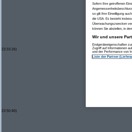
Sofern Ihre getroffenen Ein
Angemessenheitsbeschluss
so gilt Ihre Einwilligung au
die USA. Es besteht insbes
Überwachungszwecken verar
können Sie abstellen, in dem
Wir und unsere Part
Endgeräteeigenschaften zur
Zugriff auf Informationen a
23:33:26)
und der Performance von In
Liste der Partner (Liefer
23:50:40)