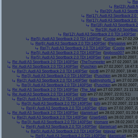
Re(
Re(23): Audi 
Re(20): Audi A3 Sport
Re(17): Audi A3 Sportback 2.0
Re(17): Audi A3 Sportback 2.0
Re(18): Audi A3 Sportback 
Re(19): Audi A3 Sportba
Re(12): Audi A3 Sportback 2.0 TDI 140PSer
Re(5): Audi A3 Sportback 2.0 TDI 140PSer
(
Coolie
am 27.02.200
Re(6): Audi A3 Sportback 2.0 TDI 140PSer
(
Pervasive
am 27.
Re(7): Audi A3 Sportback 2.0 TDI 140PSer
(
Coolie
am 28.0
Re(5): Audi A3 Sportback 2.0 TDI 140PSer
(
bigboss007
am 28.0
Re(5): Audi A3 Sportback 2.0 TDI 140PSer
(
vex
am 28.02.2007, 
Re: Audi A3 Sportback 2.0 TDI 140PSer
(
TheTrumpeter
am 27.02.2007, 18
Re: Audi A3 Sportback 2.0 TDI 140PSer
(
Puschkin
am 27.02.2007, 18:47:3
Re(2): Audi A3 Sportback 2.0 TDI 140PSer
(
plotti
am 27.02.2007, 18:48:
Re(3): Audi A3 Sportback 2.0 TDI 140PSer
(
Puschkin
am 28.02.2007,
Re(2): Audi A3 Sportback 2.0 TDI 140PSer
(
eatmyshorts_1
am 27.02.200
Re(3): Audi A3 Sportback 2.0 TDI 140PSer
(
Puschkin
am 28.02.2007,
Re: Audi A3 Sportback 2.0 TDI 140PSer
(
The_Mat
am 27.02.2007, 21:11:3
Re: Audi A3 Sportback 2.0 TDI 140PSer
(
phj
am 27.02.2007, 22:01:51)
Re(2): Audi A3 Sportback 2.0 TDI 140PSer
(
dizo
am 27.02.2007, 22:10:
Re(3): Audi A3 Sportback 2.0 TDI 140PSer
(
phj
am 27.02.2007, 22:13
Re(4): Audi A3 Sportback 2.0 TDI 140PSer
(
dizo
am 27.02.2007, 2
Re: Audi A3 Sportback 2.0 TDI 140PSer
(
danielcart
am 28.02.2007, 01:20:
Re(2): Audi A3 Sportback 2.0 TDI 140PSer
(
User6465
am 28.02.2007, 0
Re(3): Audi A3 Sportback 2.0 TDI 140PSer
(
riomare
am 28.02.2007, 0
Re(4): Audi A3 Sportback 2.0 TDI 140PSer
(
danielcart
am 28.02.20
Re(5): Audi A3 Sportback 2.0 TDI 140PSer
(
playaz
am 28.02.200
Re(6): Audi A3 Sportback 2.0 TDI 140PSer
(
danielcart
am 28.