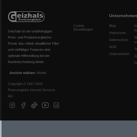
Unternehme
Cookie-
Blog
I
Einstellungen
f
Geizhals ist ein unabhängiges
Impressum
Preis- und Produktvergleichs-
W
Datenschutz
s
Portal, das mittels detaillierter Filter
AGB
T
und vielfältiger Features eine
Unternehmen
optimale Hilfestellung bei der
J
Kaufentscheidung bietet.
P
Ansicht wählen:
Mobile
Copyright © 1997-2026
Preisvergleich Internet Services
AG