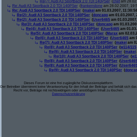
Re(7): Audi A3 Sportback 2.0 TDI 140PSer
(
cnet
am 28.02.
Re: Audi A3 Sportback 2.0 TDI 140PSer
(
frankenstone
am 28.02.2007, 19:
Re: Audi A3 Sportback 2.0 TDI 140PSer
(
makei
am 01.03.2007, 11:30:58
Re(2): Audi A3 Sportback 2.0 TDI 140PSer
(
doncapo
am 01.03.2007, 
Re(2): Audi A3 Sportback 2.0 TDI 140PSer
(
User6465
am 01.03.2007,
Re(3): Audi A3 Sportback 2.0 TDI 140PSer
(
doncapo
am 01.03.2007
Re(4): Audi A3 Sportback 2.0 TDI 140PSer
(
User6465
am 01.03.
Re(5): Audi A3 Sportback 2.0 TDI 140PSer
(
Marax
am 02.03.2
Re(6): Audi A3 Sportback 2.0 TDI 140PSer
(
User6465
am 0
Re(7): Audi A3 Sportback 2.0 TDI 140PSer
(
makei
am 02
Re(8): Audi A3 Sportback 2.0 TDI 140PSer
(
w114/115
Re(9): Audi A3 Sportback 2.0 TDI 140PSer
(
makei
Re(10): Audi A3 Sportback 2.0 TDI 140PSer
(
w1
Re(8): Audi A3 Sportback 2.0 TDI 140PSer
(
User646
Re(8): Audi A3 Sportback 2.0 TDI 140PSer
(
User646
Re(9): Audi A3 Sportback 2.0 TDI 140PSer
(
donca
Dieses Forum ist eine frei zugängliche Diskussionsplattform.
Der Betreiber übernimmt keine Verantwortung für den Inhalt der Beiträge und behält sich das
Recht vor, Beiträge mit rechtswidrigem oder anstößigem Inhalt zu löschen.
Datenschutzerklärung