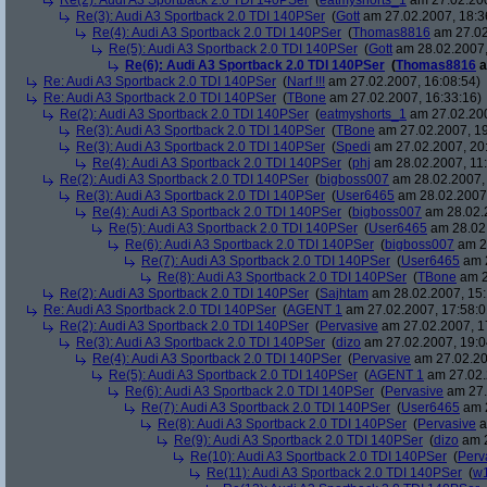
Re(2): Audi A3 Sportback 2.0 TDI 140PSer
(
eatmyshorts_1
am 27.02.200
Re(3): Audi A3 Sportback 2.0 TDI 140PSer
(
Gott
am 27.02.2007, 18:3
Re(4): Audi A3 Sportback 2.0 TDI 140PSer
(
Thomas8816
am 27.02
Re(5): Audi A3 Sportback 2.0 TDI 140PSer
(
Gott
am 28.02.2007,
Re(6): Audi A3 Sportback 2.0 TDI 140PSer
(
Thomas8816
a
Re: Audi A3 Sportback 2.0 TDI 140PSer
(
Narf !!!
am 27.02.2007, 16:08:54)
Re: Audi A3 Sportback 2.0 TDI 140PSer
(
TBone
am 27.02.2007, 16:33:16)
Re(2): Audi A3 Sportback 2.0 TDI 140PSer
(
eatmyshorts_1
am 27.02.200
Re(3): Audi A3 Sportback 2.0 TDI 140PSer
(
TBone
am 27.02.2007, 19
Re(3): Audi A3 Sportback 2.0 TDI 140PSer
(
Spedi
am 27.02.2007, 20
Re(4): Audi A3 Sportback 2.0 TDI 140PSer
(
phj
am 28.02.2007, 11:
Re(2): Audi A3 Sportback 2.0 TDI 140PSer
(
bigboss007
am 28.02.2007, 
Re(3): Audi A3 Sportback 2.0 TDI 140PSer
(
User6465
am 28.02.2007,
Re(4): Audi A3 Sportback 2.0 TDI 140PSer
(
bigboss007
am 28.02.2
Re(5): Audi A3 Sportback 2.0 TDI 140PSer
(
User6465
am 28.02.
Re(6): Audi A3 Sportback 2.0 TDI 140PSer
(
bigboss007
am 28
Re(7): Audi A3 Sportback 2.0 TDI 140PSer
(
User6465
am 2
Re(8): Audi A3 Sportback 2.0 TDI 140PSer
(
TBone
am 2
Re(2): Audi A3 Sportback 2.0 TDI 140PSer
(
Sajhtam
am 28.02.2007, 15:
Re: Audi A3 Sportback 2.0 TDI 140PSer
(
AGENT 1
am 27.02.2007, 17:58:0
Re(2): Audi A3 Sportback 2.0 TDI 140PSer
(
Pervasive
am 27.02.2007, 1
Re(3): Audi A3 Sportback 2.0 TDI 140PSer
(
dizo
am 27.02.2007, 19:0
Re(4): Audi A3 Sportback 2.0 TDI 140PSer
(
Pervasive
am 27.02.20
Re(5): Audi A3 Sportback 2.0 TDI 140PSer
(
AGENT 1
am 27.02.
Re(6): Audi A3 Sportback 2.0 TDI 140PSer
(
Pervasive
am 27.
Re(7): Audi A3 Sportback 2.0 TDI 140PSer
(
User6465
am 2
Re(8): Audi A3 Sportback 2.0 TDI 140PSer
(
Pervasive
a
Re(9): Audi A3 Sportback 2.0 TDI 140PSer
(
dizo
am 2
Re(10): Audi A3 Sportback 2.0 TDI 140PSer
(
Perv
Re(11): Audi A3 Sportback 2.0 TDI 140PSer
(
w1