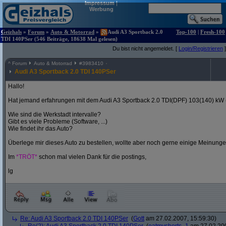
Impressum
|
Werbung
Geizhals
»
Forum
»
Auto & Motorrad
»
Audi A3 Sportback 2.0
Top-100
|
Fresh-100
TDI 140PSer (546 Beiträge, 18638 Mal gelesen)
Du bist nicht angemeldet. [
Login/Registrieren
]
^
Forum
Auto & Motorrad
#
3983410
Audi A3 Sportback 2.0 TDI 140PSer
Hallo!
Hat jemand erfahrungen mit dem Audi A3 Sportback 2.0 TDI(DPF) 103(140) kW
Wie sind die Werkstadt intervalle?
Gibt es viele Probleme (Software, ...)
Wie findet ihr das Auto?
Überlege mir dieses Auto zu bestellen, wollte aber noch gerne einige Meinunge
Im
*TRÖT*
schon mal vielen Dank für die postings,
lg
Re: Audi A3 Sportback 2.0 TDI 140PSer
(
Gott
am 27.02.2007, 15:59:30)