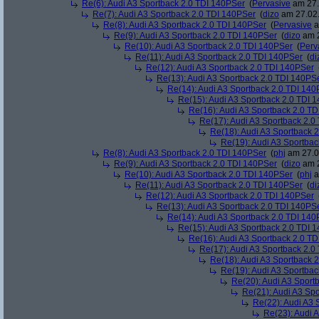
Re(6): Audi A3 Sportback 2.0 TDI 140PSer
(
Pervasive
am 27.
Re(7): Audi A3 Sportback 2.0 TDI 140PSer
(
dizo
am 27.02.
Re(8): Audi A3 Sportback 2.0 TDI 140PSer
(
Pervasive
a
Re(9): Audi A3 Sportback 2.0 TDI 140PSer
(
dizo
am 2
Re(10): Audi A3 Sportback 2.0 TDI 140PSer
(
Perv
Re(11): Audi A3 Sportback 2.0 TDI 140PSer
(
di
Re(12): Audi A3 Sportback 2.0 TDI 140PSer
Re(13): Audi A3 Sportback 2.0 TDI 140PS
Re(14): Audi A3 Sportback 2.0 TDI 140
Re(15): Audi A3 Sportback 2.0 TDI 
Re(16): Audi A3 Sportback 2.0 T
Re(17): Audi A3 Sportback 2.0
Re(18): Audi A3 Sportback 
Re(19): Audi A3 Sportba
Re(8): Audi A3 Sportback 2.0 TDI 140PSer
(
phj
am 27.0
Re(9): Audi A3 Sportback 2.0 TDI 140PSer
(
dizo
am 2
Re(10): Audi A3 Sportback 2.0 TDI 140PSer
(
phj
a
Re(11): Audi A3 Sportback 2.0 TDI 140PSer
(
di
Re(12): Audi A3 Sportback 2.0 TDI 140PSer
Re(13): Audi A3 Sportback 2.0 TDI 140PS
Re(14): Audi A3 Sportback 2.0 TDI 140
Re(15): Audi A3 Sportback 2.0 TDI 
Re(16): Audi A3 Sportback 2.0 T
Re(17): Audi A3 Sportback 2.0
Re(18): Audi A3 Sportback 
Re(19): Audi A3 Sportba
Re(20): Audi A3 Sport
Re(21): Audi A3 Sp
Re(22): Audi A3 
Re(23): Audi 