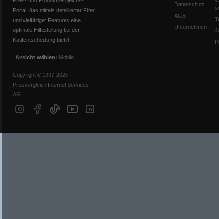
Preis- und Produktvergleichs-
W
Datenschutz
s
Portal, das mittels detaillierter Filter
AGB
T
und vielfältiger Features eine
Unternehmen
optimale Hilfestellung bei der
J
Kaufentscheidung bietet.
P
Ansicht wählen:
Mobile
Copyright © 1997-2026
Preisvergleich Internet Services
AG