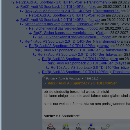
Re(2): Audi A3 Sportback 2.0 TDI 140PSer
(
-Transformer2K-
am 28.02.2
Re(3): Audi A3 Sportback 2.0 TDI 140PSer
(
dizo
am 28.02.2007, 11:3
Re(4): Audi A3 Sportback 2.0 TDI 140PSer
(
-Transformer2K-
am 28
Re(5): Audi A3 Sportback 2.0 TDI 140PSer
(
dizo
am 28.02.2007,
Re(3): Audi A3 Sportback 2.0 TDI 140PSer
(
playaz
am 28.02.2007, 12
Sicher kannst das vergleichen...
(
Pervasive
am 28.02.2007, 12:25:
Re: Sicher kannst das vergleichen...
(
robotti
am 28.02.2007, 21:
Re(2): Sicher kannst das vergleichen...
(
Gott
am 28.02.2007, 
Re(3): Sicher kannst das vergleichen...
(
robotti
am 28.02.2
Re(4): Audi A3 Sportback 2.0 TDI 140PSer
(
-Transformer2K-
am 28
Re(5): Audi A3 Sportback 2.0 TDI 140PSer
(
playaz
am 28.02.200
Re(6): Audi A3 Sportback 2.0 TDI 140PSer
(
-Transformer2K-
Re(7): Audi A3 Sportback 2.0 TDI 140PSer
(
playaz
am 28.0
Re(8): Audi A3 Sportback 2.0 TDI 140PSer
(
dizo
am 28.
Re(9): Audi A3 Sportback 2.0 TDI 140PSer
(
playaz
am
Re(10): Audi A3 Sportback 2.0 TDI 140PSer
(
dizo
Re(8): Audi A3 Sportback 2.0 TDI 140PSer
(
-Transform
^
Forum
Auto & Motorrad
#
3985215
Re(9): Audi A3 Sportback 2.0 TDI 140PSer
ob sie eindeutig besser ist weiss ich nicht
ich kenn einige leute die audi fahren oder gfahrn sin
somit nur weil der 3er mazda so nen preis gwonnen hat 
suche:
x-fi Soundkarte