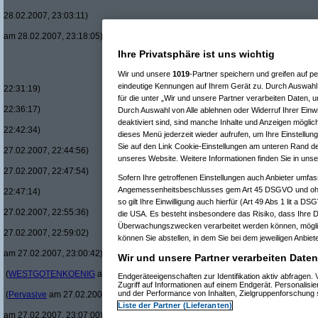
28.02.2007, 23:03:11)
am 28.02.2007, 23:18:05)
Re(
Ihre Privatsphäre ist uns wichtig
Wir und unsere
1019
-Partner speichern und greifen auf
eindeutige Kennungen auf Ihrem Gerät zu. Durch Auswahl 
22:31:19)
für die unter „Wir und unsere Partner verarbeiten Daten, 
22:36:17)
Durch Auswahl von Alle ablehnen oder Widerruf Ihrer Einwi
deaktiviert sind, sind manche Inhalte und Anzeigen möglic
22:42:34)
dieses Menü jederzeit wieder aufrufen, um Ihre Einstellung
Sie auf den Link Cookie-Einstellungen am unteren Rand der
27.02.2007, 22:44:56)
unseres Website. Weitere Informationen finden Sie in uns
27.02.2007, 22:47:54)
Sofern Ihre getroffenen Einstellungen auch Anbieter umfass
Angemessenheitsbeschlusses gem Art 45 DSGVO und ohne
22:47:14)
so gilt Ihre Einwilligung auch hierfür (Art 49 Abs 1 lit a D
27.02.2007, 22:55:36)
die USA. Es besteht insbesondere das Risiko, dass Ihre D
Überwachungszwecken verarbeitet werden können, möglic
27.02.2007, 22:59:02)
können Sie abstellen, in dem Sie bei dem jeweiligen Anbiete
am 27.02.2007, 23:00:42)
Wir und unsere Partner verarbeiten Daten
(
WESTGOTENKOENIG
am 27.02.2007, 23:03:58)
Endgeräteeigenschaften zur Identifikation aktiv abfragen
Zugriff auf Informationen auf einem Endgerät. Personalis
und der Performance von Inhalten, Zielgruppenforschung
(
Pervasive
am 27.02.2007, 23:04:24)
Liste der Partner (Lieferanten)
am 27.02.2007, 23:07:00)