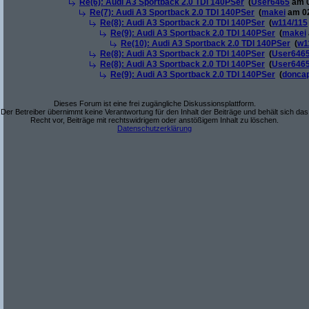
Re(6): Audi A3 Sportback 2.0 TDI 140PSer
(
User6465
am 0
Re(7): Audi A3 Sportback 2.0 TDI 140PSer
(
makei
am 02
Re(8): Audi A3 Sportback 2.0 TDI 140PSer
(
w114/115
Re(9): Audi A3 Sportback 2.0 TDI 140PSer
(
makei
Re(10): Audi A3 Sportback 2.0 TDI 140PSer
(
w1
Re(8): Audi A3 Sportback 2.0 TDI 140PSer
(
User646
Re(8): Audi A3 Sportback 2.0 TDI 140PSer
(
User646
Re(9): Audi A3 Sportback 2.0 TDI 140PSer
(
donca
Dieses Forum ist eine frei zugängliche Diskussionsplattform.
Der Betreiber übernimmt keine Verantwortung für den Inhalt der Beiträge und behält sich das
Recht vor, Beiträge mit rechtswidrigem oder anstößigem Inhalt zu löschen.
Datenschutzerklärung