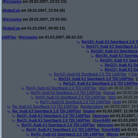
(
Pervasive
am 28.02.2007, 23:51:15)
(
RoboCop
am 28.02.2007, 23:54:36)
(
Pervasive
am 28.02.2007, 23:55:56)
(
RoboCop
am 01.03.2007, 00:05:13)
140PSer
(
Pervasive
am 01.03.2007, 08:42:32)
Re(16): Audi A3 Sportback 2.0 
Re(17): Audi A3 Sportback 2.
Re(18): Audi A3 Sportback
Re(19): Audi A3 Sportba
Re(20): Audi A3 Spor
Re(21): Audi A3 Sp
Re(21): Audi A3 Sp
Re(10): Audi A3 Sportback 2.0 TDI 140PSer
(
-Tra
Re(11): Audi A3 Sportback 2.0 TDI 140PSer
(
Re(12): Audi A3 Sportback 2.0 TDI 140PSe
Re(4): Audi A3 Sportback 2.0 TDI 140PSer
(
dizo
am 28.02.2007, 1
Re(5): Audi A3 Sportback 2.0 TDI 140PSer
(
playaz
am 28.02.200
Re(6): Audi A3 Sportback 2.0 TDI 140PSer
(
dizo
am 28.02.200
Re(7): Audi A3 Sportback 2.0 TDI 140PSer
(
cnet
am 28.02.
Re: Audi A3 Sportback 2.0 TDI 140PSer
(
frankenstone
am 28.02.2007, 19:
Re: Audi A3 Sportback 2.0 TDI 140PSer
(
makei
am 01.03.2007, 11:30:58
Re(2): Audi A3 Sportback 2.0 TDI 140PSer
(
doncapo
am 01.03.2007, 
Re(2): Audi A3 Sportback 2.0 TDI 140PSer
(
User6465
am 01.03.2007,
Re(3): Audi A3 Sportback 2.0 TDI 140PSer
(
doncapo
am 01.03.2007
Re(4): Audi A3 Sportback 2.0 TDI 140PSer
(
User6465
am 01.03.
Re(5): Audi A3 Sportback 2.0 TDI 140PSer
(
Marax
am 02.03.2