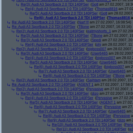
Re(2): Audi A3 Sportback 2.0 TDI 140PSer
(
eatmyshorts_1
am 27.02.200
Re(3): Audi A3 Sportback 2.0 TDI 140PSer
(
Gott
am 27.02.2007, 18:3
Re(4): Audi A3 Sportback 2.0 TDI 140PSer
(
Thomas8816
am 27.02
Re(5): Audi A3 Sportback 2.0 TDI 140PSer
(
Gott
am 28.02.2007,
Re(6): Audi A3 Sportback 2.0 TDI 140PSer
(
Thomas8816
a
Re: Audi A3 Sportback 2.0 TDI 140PSer
(
Narf !!!
am 27.02.2007, 16:08:54)
Re: Audi A3 Sportback 2.0 TDI 140PSer
(
TBone
am 27.02.2007, 16:33:16)
Re(2): Audi A3 Sportback 2.0 TDI 140PSer
(
eatmyshorts_1
am 27.02.200
Re(3): Audi A3 Sportback 2.0 TDI 140PSer
(
TBone
am 27.02.2007, 19
Re(3): Audi A3 Sportback 2.0 TDI 140PSer
(
Spedi
am 27.02.2007, 20
Re(4): Audi A3 Sportback 2.0 TDI 140PSer
(
phj
am 28.02.2007, 11:
Re(2): Audi A3 Sportback 2.0 TDI 140PSer
(
bigboss007
am 28.02.2007, 
Re(3): Audi A3 Sportback 2.0 TDI 140PSer
(
User6465
am 28.02.2007,
Re(4): Audi A3 Sportback 2.0 TDI 140PSer
(
bigboss007
am 28.02.2
Re(5): Audi A3 Sportback 2.0 TDI 140PSer
(
User6465
am 28.02.
Re(6): Audi A3 Sportback 2.0 TDI 140PSer
(
bigboss007
am 28
Re(7): Audi A3 Sportback 2.0 TDI 140PSer
(
User6465
am 2
Re(8): Audi A3 Sportback 2.0 TDI 140PSer
(
TBone
am 2
Re(2): Audi A3 Sportback 2.0 TDI 140PSer
(
Sajhtam
am 28.02.2007, 15:
Re: Audi A3 Sportback 2.0 TDI 140PSer
(
AGENT 1
am 27.02.2007, 17:58:0
Re(2): Audi A3 Sportback 2.0 TDI 140PSer
(
Pervasive
am 27.02.2007, 1
Re(3): Audi A3 Sportback 2.0 TDI 140PSer
(
dizo
am 27.02.2007, 19:0
Re(4): Audi A3 Sportback 2.0 TDI 140PSer
(
Pervasive
am 27.02.20
Re(5): Audi A3 Sportback 2.0 TDI 140PSer
(
AGENT 1
am 27.02.
Re(6): Audi A3 Sportback 2.0 TDI 140PSer
(
Pervasive
am 27.
Re(7): Audi A3 Sportback 2.0 TDI 140PSer
(
User6465
am 2
Re(8): Audi A3 Sportback 2.0 TDI 140PSer
(
Pervasive
a
Re(9): Audi A3 Sportback 2.0 TDI 140PSer
(
dizo
am 2
Re(10): Audi A3 Sportback 2.0 TDI 140PSer
(
Perv
Re(11): Audi A3 Sportback 2.0 TDI 140PSer
(
w1