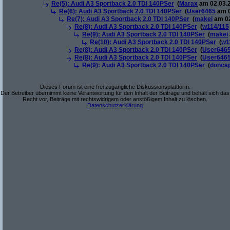
Re(5): Audi A3 Sportback 2.0 TDI 140PSer
(
Marax
am 02.03.2
Re(6): Audi A3 Sportback 2.0 TDI 140PSer
(
User6465
am 0
Re(7): Audi A3 Sportback 2.0 TDI 140PSer
(
makei
am 02
Re(8): Audi A3 Sportback 2.0 TDI 140PSer
(
w114/115
Re(9): Audi A3 Sportback 2.0 TDI 140PSer
(
makei
Re(10): Audi A3 Sportback 2.0 TDI 140PSer
(
w1
Re(8): Audi A3 Sportback 2.0 TDI 140PSer
(
User646
Re(8): Audi A3 Sportback 2.0 TDI 140PSer
(
User646
Re(9): Audi A3 Sportback 2.0 TDI 140PSer
(
donca
Dieses Forum ist eine frei zugängliche Diskussionsplattform.
Der Betreiber übernimmt keine Verantwortung für den Inhalt der Beiträge und behält sich das
Recht vor, Beiträge mit rechtswidrigem oder anstößigem Inhalt zu löschen.
Datenschutzerklärung