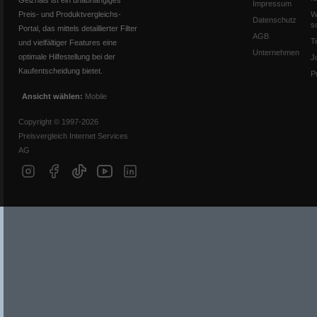
Geizhals ist ein unabhängiges
Impressum
Preis- und Produktvergleichs-
W
Datenschutz
s
Portal, das mittels detaillierter Filter
AGB
T
und vielfältiger Features eine
Unternehmen
optimale Hilfestellung bei der
J
Kaufentscheidung bietet.
P
Ansicht wählen:
Mobile
Copyright © 1997-2026
Preisvergleich Internet Services
AG