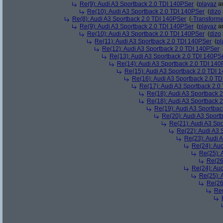
Re(9): Audi A3 Sportback 2.0 TDI 140PSer
(
playaz
am
Re(10): Audi A3 Sportback 2.0 TDI 140PSer
(
dizo
Re(8): Audi A3 Sportback 2.0 TDI 140PSer
(
-Transform
Re(9): Audi A3 Sportback 2.0 TDI 140PSer
(
playaz
am
Re(10): Audi A3 Sportback 2.0 TDI 140PSer
(
dizo
Re(11): Audi A3 Sportback 2.0 TDI 140PSer
(
pl
Re(12): Audi A3 Sportback 2.0 TDI 140PSer
Re(13): Audi A3 Sportback 2.0 TDI 140PS
Re(14): Audi A3 Sportback 2.0 TDI 140
Re(15): Audi A3 Sportback 2.0 TDI 
Re(16): Audi A3 Sportback 2.0 T
Re(17): Audi A3 Sportback 2.0
Re(18): Audi A3 Sportback 
Re(18): Audi A3 Sportback 
Re(19): Audi A3 Sportba
Re(20): Audi A3 Sport
Re(21): Audi A3 Sp
Re(22): Audi A3 
Re(23): Audi 
Re(24): Au
Re(25): 
Re(26
Re(24): Au
Re(25): 
Re(26
Re(