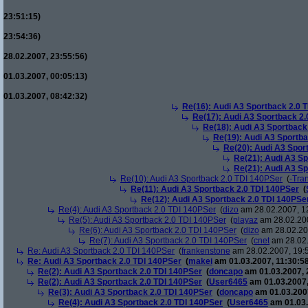
23:51:15)
23:54:36)
28.02.2007, 23:55:56)
01.03.2007, 00:05:13)
01.03.2007, 08:42:32)
Re(16): Audi A3 Sportback 2.0 
Re(17): Audi A3 Sportback 2.
Re(18): Audi A3 Sportback
Re(19): Audi A3 Sportba
Re(20): Audi A3 Spor
Re(21): Audi A3 Sp
Re(21): Audi A3 Sp
Re(10): Audi A3 Sportback 2.0 TDI 140PSer
(
-Tra
Re(11): Audi A3 Sportback 2.0 TDI 140PSer
(
Re(12): Audi A3 Sportback 2.0 TDI 140PSe
Re(4): Audi A3 Sportback 2.0 TDI 140PSer
(
dizo
am 28.02.2007, 1
Re(5): Audi A3 Sportback 2.0 TDI 140PSer
(
playaz
am 28.02.200
Re(6): Audi A3 Sportback 2.0 TDI 140PSer
(
dizo
am 28.02.200
Re(7): Audi A3 Sportback 2.0 TDI 140PSer
(
cnet
am 28.02.
Re: Audi A3 Sportback 2.0 TDI 140PSer
(
frankenstone
am 28.02.2007, 19:
Re: Audi A3 Sportback 2.0 TDI 140PSer
(
makei
am 01.03.2007, 11:30:58
Re(2): Audi A3 Sportback 2.0 TDI 140PSer
(
doncapo
am 01.03.2007, 
Re(2): Audi A3 Sportback 2.0 TDI 140PSer
(
User6465
am 01.03.2007,
Re(3): Audi A3 Sportback 2.0 TDI 140PSer
(
doncapo
am 01.03.2007
Re(4): Audi A3 Sportback 2.0 TDI 140PSer
(
User6465
am 01.03.