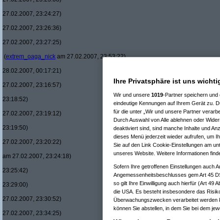
27.02.2007, 23:24:27)
27.02.2007, 23:26:36)
27.02.2007, 23:27:25)
(
extrem_oaga_nick
am 27.02.2007, 23:53:22)
28.02.2007, 00:17:21)
Ihre Privatsphäre ist uns wichti
27.02.2007, 23:16:57)
Wir und unsere
1019
-Partner speichern und
23:18:52)
eindeutige Kennungen auf Ihrem Gerät zu. D
für die unter „Wir und unsere Partner verarb
27.02.2007, 23:19:12)
Durch Auswahl von Alle ablehnen oder Widerr
23:19:50)
deaktiviert sind, sind manche Inhalte und An
dieses Menü jederzeit wieder aufrufen, um Ih
27.02.2007, 23:20:22)
Sie auf den Link Cookie-Einstellungen am unt
unseres Website. Weitere Informationen find
am 27.02.2007, 23:24:18)
Sofern Ihre getroffenen Einstellungen auch A
23:25:42)
Angemessenheitsbeschlusses gem Art 45 DS
so gilt Ihre Einwilligung auch hierfür (Art 49
23:29:00)
die USA. Es besteht insbesondere das Risiko
27.02.2007, 23:30:52)
Überwachungszwecken verarbeitet werden k
können Sie abstellen, in dem Sie bei dem jewe
27.02.2007, 23:34:25)