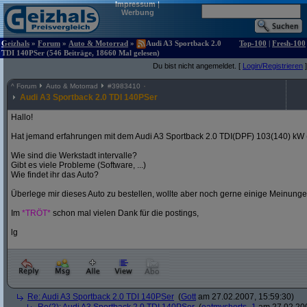
Impressum
|
Werbung
Geizhals
»
Forum
»
Auto & Motorrad
»
Audi A3 Sportback 2.0
Top-100
|
Fresh-100
TDI 140PSer (546 Beiträge, 18660 Mal gelesen)
Du bist nicht angemeldet. [
Login/Registrieren
]
^
Forum
Auto & Motorrad
#
3983410
Audi A3 Sportback 2.0 TDI 140PSer
Hallo!
Hat jemand erfahrungen mit dem Audi A3 Sportback 2.0 TDI(DPF) 103(140) kW
Wie sind die Werkstadt intervalle?
Gibt es viele Probleme (Software, ...)
Wie findet ihr das Auto?
Überlege mir dieses Auto zu bestellen, wollte aber noch gerne einige Meinunge
Im
*TRÖT*
schon mal vielen Dank für die postings,
lg
Re: Audi A3 Sportback 2.0 TDI 140PSer
(
Gott
am 27.02.2007, 15:59:30)