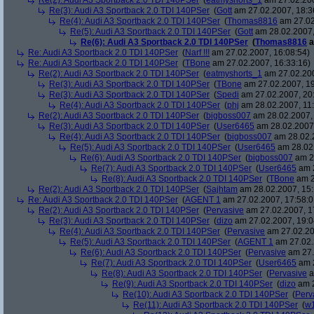
Re(2): Audi A3 Sportback 2.0 TDI 140PSer
(
eatmyshorts_1
am 27.02.200
Re(3): Audi A3 Sportback 2.0 TDI 140PSer
(
Gott
am 27.02.2007, 18:3
Re(4): Audi A3 Sportback 2.0 TDI 140PSer
(
Thomas8816
am 27.02
Re(5): Audi A3 Sportback 2.0 TDI 140PSer
(
Gott
am 28.02.2007,
Re(6): Audi A3 Sportback 2.0 TDI 140PSer
(
Thomas8816
a
Re: Audi A3 Sportback 2.0 TDI 140PSer
(
Narf !!!
am 27.02.2007, 16:08:54)
Re: Audi A3 Sportback 2.0 TDI 140PSer
(
TBone
am 27.02.2007, 16:33:16)
Re(2): Audi A3 Sportback 2.0 TDI 140PSer
(
eatmyshorts_1
am 27.02.200
Re(3): Audi A3 Sportback 2.0 TDI 140PSer
(
TBone
am 27.02.2007, 19
Re(3): Audi A3 Sportback 2.0 TDI 140PSer
(
Spedi
am 27.02.2007, 20
Re(4): Audi A3 Sportback 2.0 TDI 140PSer
(
phj
am 28.02.2007, 11:
Re(2): Audi A3 Sportback 2.0 TDI 140PSer
(
bigboss007
am 28.02.2007, 
Re(3): Audi A3 Sportback 2.0 TDI 140PSer
(
User6465
am 28.02.2007,
Re(4): Audi A3 Sportback 2.0 TDI 140PSer
(
bigboss007
am 28.02.2
Re(5): Audi A3 Sportback 2.0 TDI 140PSer
(
User6465
am 28.02.
Re(6): Audi A3 Sportback 2.0 TDI 140PSer
(
bigboss007
am 28
Re(7): Audi A3 Sportback 2.0 TDI 140PSer
(
User6465
am 2
Re(8): Audi A3 Sportback 2.0 TDI 140PSer
(
TBone
am 2
Re(2): Audi A3 Sportback 2.0 TDI 140PSer
(
Sajhtam
am 28.02.2007, 15:
Re: Audi A3 Sportback 2.0 TDI 140PSer
(
AGENT 1
am 27.02.2007, 17:58:0
Re(2): Audi A3 Sportback 2.0 TDI 140PSer
(
Pervasive
am 27.02.2007, 1
Re(3): Audi A3 Sportback 2.0 TDI 140PSer
(
dizo
am 27.02.2007, 19:0
Re(4): Audi A3 Sportback 2.0 TDI 140PSer
(
Pervasive
am 27.02.20
Re(5): Audi A3 Sportback 2.0 TDI 140PSer
(
AGENT 1
am 27.02.
Re(6): Audi A3 Sportback 2.0 TDI 140PSer
(
Pervasive
am 27.
Re(7): Audi A3 Sportback 2.0 TDI 140PSer
(
User6465
am 2
Re(8): Audi A3 Sportback 2.0 TDI 140PSer
(
Pervasive
a
Re(9): Audi A3 Sportback 2.0 TDI 140PSer
(
dizo
am 2
Re(10): Audi A3 Sportback 2.0 TDI 140PSer
(
Perv
Re(11): Audi A3 Sportback 2.0 TDI 140PSer
(
w1