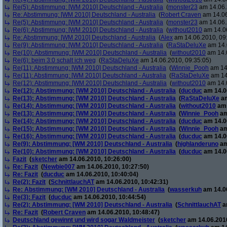
Re(5): Abstimmung: [WM 2010] Deutschland - Australia
(
monster23
am 14.06.
Re: Abstimmung: [WM 2010] Deutschland - Australia
(
Robert Craven
am 14.06
Re(5): Abstimmung: [WM 2010] Deutschland - Australia
(
monster23
am 14.06.
Re(6): Abstimmung: [WM 2010] Deutschland - Australia
(
without2010
am 14.06
Re: Abstimmung: [WM 2010] Deutschland - Australia
(
Alex
am 14.06.2010, 09
Re(9): Abstimmung: [WM 2010] Deutschland - Australia
(
RaStaDeluXe
am 14.
Re(10): Abstimmung: [WM 2010] Deutschland - Australia
(
without2010
am 14.0
Re(6): beim 3:0 schalt ich weg
(
RaStaDeluXe
am 14.06.2010, 09:35:05)
Re(11): Abstimmung: [WM 2010] Deutschland - Australia
(
Winnie_Pooh
am 14.
Re(11): Abstimmung: [WM 2010] Deutschland - Australia
(
RaStaDeluXe
am 14
Re(12): Abstimmung: [WM 2010] Deutschland - Australia
(
without2010
am 14.0
Re(12): Abstimmung: [WM 2010] Deutschland - Australia
(
ducduc
am 14.06
Re(13): Abstimmung: [WM 2010] Deutschland - Australia
(
RaStaDeluXe
am
Re(14): Abstimmung: [WM 2010] Deutschland - Australia
(
without2010
am 
Re(13): Abstimmung: [WM 2010] Deutschland - Australia
(
Winnie_Pooh
am
Re(14): Abstimmung: [WM 2010] Deutschland - Australia
(
ducduc
am 14.06
Re(15): Abstimmung: [WM 2010] Deutschland - Australia
(
Winnie_Pooh
am
Re(16): Abstimmung: [WM 2010] Deutschland - Australia
(
ducduc
am 14.06
Re(9): Abstimmung: [WM 2010] Deutschland - Australia
(
highlanderuno
am
Re(10): Abstimmung: [WM 2010] Deutschland - Australia
(
ducduc
am 14.06
Fazit
(
sketcher
am 14.06.2010, 10:26:00)
Re: Fazit
(
Newbie007
am 14.06.2010, 10:27:50)
Re: Fazit
(
ducduc
am 14.06.2010, 10:40:04)
Re(2): Fazit
(
SchnittlauchAT
am 14.06.2010, 10:42:31)
Re: Abstimmung: [WM 2010] Deutschland - Australia
(
wasserkuh
am 14.06
Re(3): Fazit
(
ducduc
am 14.06.2010, 10:44:54)
Re(2): Abstimmung: [WM 2010] Deutschland - Australia
(
SchnittlauchAT
a
Re: Fazit
(
Robert Craven
am 14.06.2010, 10:48:47)
Deutschland gewinnt und wird sogar Waldmeister
(
sketcher
am 14.06.2010