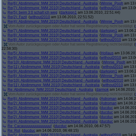
Re(6): Abstimmung: [WM 2010] Deutschland - Australia
(
Winnie_Pooh
am 13.0
Re(7): Abstimmung: [WM 2010] Deutschland - Australia
(
without2010
am 13.06
Re(5): beim 3:0 schalt ich weg
(
darksign1
am 13.06.2010, 22:51:44)
Re(2): Fazit
(
without2010
am 13.06.2010, 22:51:52)
Re(4): Abstimmung: [WM 2010] Deutschland - Australia
(
Winnie_Pooh
am 13.0
Vom Autor zurückgezogen oder Autor hat seine Registrierung nicht bestätigt
(
Re(7): Abstimmung: [WM 2010] Deutschland - Australia
(
darksign1
am 13.06.2
Re(8): Abstimmung: [WM 2010] Deutschland - Australia
(
Winnie_Pooh
am 13.0
Re(8): Abstimmung: [WM 2010] Deutschland - Australia
(
without2010
am 13.06
Vom Autor zurückgezogen oder Autor hat seine Registrierung nicht bestätigt
(
22:58:30)
Re(5): Abstimmung: [WM 2010] Deutschland - Australia
(
Hollaus
am 13.06.201
Re(9): Abstimmung: [WM 2010] Deutschland - Australia
(
without2010
am 13.06
Re(10): Abstimmung: [WM 2010] Deutschland - Australia
(
Winnie_Pooh
am 13
Re(11): Abstimmung: [WM 2010] Deutschland - Australia
(
without2010
am 13.0
Re(9): Abstimmung: [WM 2010] Deutschland - Australia
(
darksign1
am 13.06.2
Re(6): Abstimmung: [WM 2010] Deutschland - Australia
(
Winnie_Pooh
am 13.0
Re(10): Abstimmung: [WM 2010] Deutschland - Australia
(
without2010
am 13.0
Re(11): Abstimmung: [WM 2010] Deutschland - Australia
(
without2010
am 13.0
Re: Abstimmung: [WM 2010] Deutschland - Australia
(
darmok
am 14.06.2010, 
Vom Autor zurückgezogen oder Autor hat seine Registrierung nicht bestätigt
(
Re(6): Abstimmung: [WM 2010] Deutschland - Australia
(
Astroman
am 14.06.2
Re(2): Abstimmung: [WM 2010] Deutschland - Australia
(
Astroman
am 14.06.2
Re(3): Abstimmung: [WM 2010] Deutschland - Australia
(
ducduc
am 14.06.201
Re(3): Abstimmung: [WM 2010] Deutschland - Australia
(
ducduc
am 14.06.201
Re(2): Abstimmung: [WM 2010] Deutschland - Australia
(
ducduc
am 14.06.201
Re(4): Abstimmung: [WM 2010] Deutschland - Australia
(
ducduc
am 14.06.201
Re: Cacauuuuuuuuuuuuu!
(
ducduc
am 14.06.2010, 06:47:57)
Re: Rot
(
ducduc
am 14.06.2010, 06:48:15)
Re(5): Abstimmung: [WM 2010] Deutschland - Australia
(
without2010
am 14.06