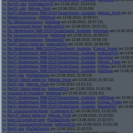
Re(10): pfui
(
SchnittlauchAT
am 13.06.2010, 20:54:53)
Re(11): pfui
(
Winnie_Pooh
am 13.06.2010, 20:55:09)
Re(5): Abstimmung: [WM 2010] Deutschland - Australia
(
Winnie_Pooh
am 13.0
Miiiiiiirooooooooo
(
AMDfreak
am 13.06.2010, 20:56:47)
Re: Miiiiiiirooooooooo
(
blitzfreak
am 13.06.2010, 20:57:15)
Uuuuuunnnnd Klose!
(
without2010
am 13.06.2010, 20:57:21)
Re: Abstimmung: [WM 2010] Deutschland - Australia
(
piiceman
am 13.06.2010
Re: Uuuuuunnnnd Klose!
(
blitzfreak
am 13.06.2010, 20:58:07)
Re: Miiiiiiirooooooooo
(
Newbie007
am 13.06.2010, 20:58:10)
Re(9): Gleich gehts los
(
without2010
am 13.06.2010, 20:58:50)
Re: Abstimmung: [WM 2010] Deutschland - Australia
(
Cereal_Poster
am 13.06
Re(2): Abstimmung: [WM 2010] Deutschland - Australia
(
without2010
am 13.06
Re(2): Abstimmung: [WM 2010] Deutschland - Australia
(
piiceman
am 13.06.20
Re(2): Abstimmung: [WM 2010] Deutschland - Australia
(
Winnie_Pooh
am 13.0
Re(2): Abstimmung: [WM 2010] Deutschland - Australia
(
Hilfiger
am 13.06.201
Re(2): Abstimmung: [WM 2010] Deutschland - Australia
(
blitzfreak
am 13.06.20
Re(4): pfui
(
RaStaDeluXe
am 13.06.2010, 21:00:10)
Re(10): Gleich gehts los
(
Winnie_Pooh
am 13.06.2010, 21:00:13)
Re(5): pfui
(
Winnie_Pooh
am 13.06.2010, 21:01:13)
Re(11): Gleich gehts los
(
without2010
am 13.06.2010, 21:01:38)
Vuvuzela for President
(
blitzfreak
am 13.06.2010, 21:01:41)
Re(2): Abstimmung: [WM 2010] Deutschland - Australia
(
AMDfreak
am 13.06.2
Re(3): Abstimmung: [WM 2010] Deutschland - Australia
(
Cereal_Poster
am 13.
Re(2): Abstimmung: [WM 2010] Deutschland - Australia
(
Newbie007
am 13.06
Re: Uuuuuunnnnd Klose!
(
Codename 47
am 13.06.2010, 21:02:05)
Re(12): Gleich gehts los
(
Winnie_Pooh
am 13.06.2010, 21:02:05)
beim 3:0 schalt ich weg
(
RaStaDeluXe
am 13.06.2010, 21:02:07)
Re(2): Uuuuuunnnnd Klose!
(
without2010
am 13.06.2010, 21:02:29)
Re(6): pfui
(
RaStaDeluXe
am 13.06.2010, 21:02:53)