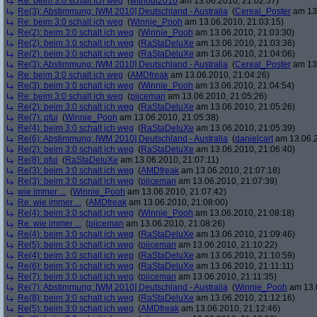
Re: beim 3:0 schalt ich weg
(
without2010
am 13.06.2010, 21:02:57)
Re(3): Abstimmung: [WM 2010] Deutschland - Australia
(
Cereal_Poster
am 13.
Re: beim 3:0 schalt ich weg
(
Winnie_Pooh
am 13.06.2010, 21:03:15)
Re(2): beim 3:0 schalt ich weg
(
Winnie_Pooh
am 13.06.2010, 21:03:30)
Re(2): beim 3:0 schalt ich weg
(
RaStaDeluXe
am 13.06.2010, 21:03:36)
Re(2): beim 3:0 schalt ich weg
(
RaStaDeluXe
am 13.06.2010, 21:04:06)
Re(3): Abstimmung: [WM 2010] Deutschland - Australia
(
Cereal_Poster
am 13.
Re: beim 3:0 schalt ich weg
(
AMDfreak
am 13.06.2010, 21:04:26)
Re(3): beim 3:0 schalt ich weg
(
Winnie_Pooh
am 13.06.2010, 21:04:54)
Re: beim 3:0 schalt ich weg
(
piiceman
am 13.06.2010, 21:05:26)
Re(2): beim 3:0 schalt ich weg
(
RaStaDeluXe
am 13.06.2010, 21:05:26)
Re(7): pfui
(
Winnie_Pooh
am 13.06.2010, 21:05:38)
Re(4): beim 3:0 schalt ich weg
(
RaStaDeluXe
am 13.06.2010, 21:05:39)
Re(6): Abstimmung: [WM 2010] Deutschland - Australia
(
danielcart
am 13.06.2
Re(2): beim 3:0 schalt ich weg
(
RaStaDeluXe
am 13.06.2010, 21:06:40)
Re(8): pfui
(
RaStaDeluXe
am 13.06.2010, 21:07:11)
Re(3): beim 3:0 schalt ich weg
(
AMDfreak
am 13.06.2010, 21:07:18)
Re(3): beim 3:0 schalt ich weg
(
piiceman
am 13.06.2010, 21:07:39)
wie immer ...
(
Winnie_Pooh
am 13.06.2010, 21:07:42)
Re: wie immer ...
(
AMDfreak
am 13.06.2010, 21:08:00)
Re(4): beim 3:0 schalt ich weg
(
Winnie_Pooh
am 13.06.2010, 21:08:18)
Re: wie immer ...
(
piiceman
am 13.06.2010, 21:08:26)
Re(4): beim 3:0 schalt ich weg
(
RaStaDeluXe
am 13.06.2010, 21:09:46)
Re(5): beim 3:0 schalt ich weg
(
piiceman
am 13.06.2010, 21:10:22)
Re(4): beim 3:0 schalt ich weg
(
RaStaDeluXe
am 13.06.2010, 21:10:59)
Re(6): beim 3:0 schalt ich weg
(
RaStaDeluXe
am 13.06.2010, 21:11:11)
Re(7): beim 3:0 schalt ich weg
(
piiceman
am 13.06.2010, 21:11:35)
Re(7): Abstimmung: [WM 2010] Deutschland - Australia
(
Winnie_Pooh
am 13.0
Re(8): beim 3:0 schalt ich weg
(
RaStaDeluXe
am 13.06.2010, 21:12:16)
Re(5): beim 3:0 schalt ich weg
(
AMDfreak
am 13.06.2010, 21:12:46)