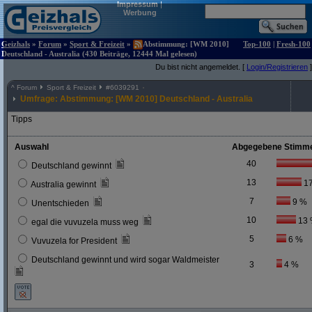
Impressum
|
Werbung
Geizhals
»
Forum
»
Sport & Freizeit
»
Abstimmung: [WM 2010]
Top-100
|
Fresh-100
Deutschland - Australia (430 Beiträge, 12444 Mal gelesen)
Du bist nicht angemeldet. [
Login/Registrieren
]
^
Forum
Sport & Freizeit
#
6039291
Umfrage: Abstimmung: [WM 2010] Deutschland - Australia
Tipps
Auswahl
Abgegebene Stimm
40
Deutschland gewinnt
13
1
Australia gewinnt
7
9 %
Unentschieden
10
13
egal die vuvuzela muss weg
5
6 %
Vuvuzela for President
Deutschland gewinnt und wird sogar Waldmeister
3
4 %