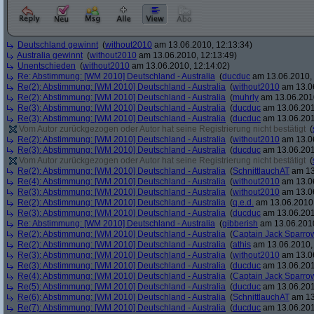
Deutschland gewinnt
(
without2010
am 13.06.2010, 12:13:34)
Australia gewinnt
(
without2010
am 13.06.2010, 12:13:49)
Unentschieden
(
without2010
am 13.06.2010, 12:14:02)
Re: Abstimmung: [WM 2010] Deutschland - Australia
(
ducduc
am 13.06.2010, 
Re(2): Abstimmung: [WM 2010] Deutschland - Australia
(
without2010
am 13.06
Re(2): Abstimmung: [WM 2010] Deutschland - Australia
(
muhrly
am 13.06.2010
Re(3): Abstimmung: [WM 2010] Deutschland - Australia
(
ducduc
am 13.06.201
Re(3): Abstimmung: [WM 2010] Deutschland - Australia
(
ducduc
am 13.06.201
Vom Autor zurückgezogen oder Autor hat seine Registrierung nicht bestätigt
(
Re(2): Abstimmung: [WM 2010] Deutschland - Australia
(
without2010
am 13.06
Re(3): Abstimmung: [WM 2010] Deutschland - Australia
(
ducduc
am 13.06.201
Vom Autor zurückgezogen oder Autor hat seine Registrierung nicht bestätigt
(
Re(2): Abstimmung: [WM 2010] Deutschland - Australia
(
SchnittlauchAT
am 13
Re(4): Abstimmung: [WM 2010] Deutschland - Australia
(
without2010
am 13.06
Re(3): Abstimmung: [WM 2010] Deutschland - Australia
(
without2010
am 13.06
Re(2): Abstimmung: [WM 2010] Deutschland - Australia
(
q.e.d.
am 13.06.2010,
Re(3): Abstimmung: [WM 2010] Deutschland - Australia
(
ducduc
am 13.06.201
Re: Abstimmung: [WM 2010] Deutschland - Australia
(
gibberish
am 13.06.2010
Re(2): Abstimmung: [WM 2010] Deutschland - Australia
(
Captain Jack Sparro
Re(2): Abstimmung: [WM 2010] Deutschland - Australia
(
athis
am 13.06.2010, 
Re(3): Abstimmung: [WM 2010] Deutschland - Australia
(
without2010
am 13.06
Re(3): Abstimmung: [WM 2010] Deutschland - Australia
(
ducduc
am 13.06.201
Re(4): Abstimmung: [WM 2010] Deutschland - Australia
(
Captain Jack Sparro
Re(5): Abstimmung: [WM 2010] Deutschland - Australia
(
ducduc
am 13.06.201
Re(6): Abstimmung: [WM 2010] Deutschland - Australia
(
SchnittlauchAT
am 13
Re(7): Abstimmung: [WM 2010] Deutschland - Australia
(
ducduc
am 13.06.201