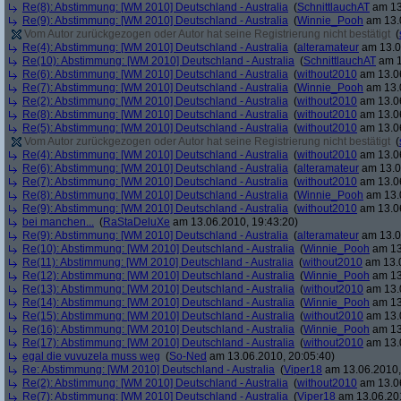
Re(8): Abstimmung: [WM 2010] Deutschland - Australia
(
SchnittlauchAT
am 13
Re(9): Abstimmung: [WM 2010] Deutschland - Australia
(
Winnie_Pooh
am 13.0
Vom Autor zurückgezogen oder Autor hat seine Registrierung nicht bestätigt
(
Re(4): Abstimmung: [WM 2010] Deutschland - Australia
(
alteramateur
am 13.0
Re(10): Abstimmung: [WM 2010] Deutschland - Australia
(
SchnittlauchAT
am 1
Re(6): Abstimmung: [WM 2010] Deutschland - Australia
(
without2010
am 13.06
Re(7): Abstimmung: [WM 2010] Deutschland - Australia
(
Winnie_Pooh
am 13.0
Re(2): Abstimmung: [WM 2010] Deutschland - Australia
(
without2010
am 13.06
Re(8): Abstimmung: [WM 2010] Deutschland - Australia
(
without2010
am 13.06
Re(5): Abstimmung: [WM 2010] Deutschland - Australia
(
without2010
am 13.06
Vom Autor zurückgezogen oder Autor hat seine Registrierung nicht bestätigt
(
Re(4): Abstimmung: [WM 2010] Deutschland - Australia
(
without2010
am 13.06
Re(6): Abstimmung: [WM 2010] Deutschland - Australia
(
alteramateur
am 13.0
Re(7): Abstimmung: [WM 2010] Deutschland - Australia
(
without2010
am 13.06
Re(8): Abstimmung: [WM 2010] Deutschland - Australia
(
Winnie_Pooh
am 13.0
Re(9): Abstimmung: [WM 2010] Deutschland - Australia
(
without2010
am 13.06
bei manchen...
(
RaStaDeluXe
am 13.06.2010, 19:43:20)
Re(9): Abstimmung: [WM 2010] Deutschland - Australia
(
alteramateur
am 13.0
Re(10): Abstimmung: [WM 2010] Deutschland - Australia
(
Winnie_Pooh
am 13
Re(11): Abstimmung: [WM 2010] Deutschland - Australia
(
without2010
am 13.0
Re(12): Abstimmung: [WM 2010] Deutschland - Australia
(
Winnie_Pooh
am 13
Re(13): Abstimmung: [WM 2010] Deutschland - Australia
(
without2010
am 13.0
Re(14): Abstimmung: [WM 2010] Deutschland - Australia
(
Winnie_Pooh
am 13
Re(15): Abstimmung: [WM 2010] Deutschland - Australia
(
without2010
am 13.0
Re(16): Abstimmung: [WM 2010] Deutschland - Australia
(
Winnie_Pooh
am 13
Re(17): Abstimmung: [WM 2010] Deutschland - Australia
(
without2010
am 13.0
egal die vuvuzela muss weg
(
So-Ned
am 13.06.2010, 20:05:40)
Re: Abstimmung: [WM 2010] Deutschland - Australia
(
Viper18
am 13.06.2010,
Re(2): Abstimmung: [WM 2010] Deutschland - Australia
(
without2010
am 13.06
Re(7): Abstimmung: [WM 2010] Deutschland - Australia
(
Viper18
am 13.06.201