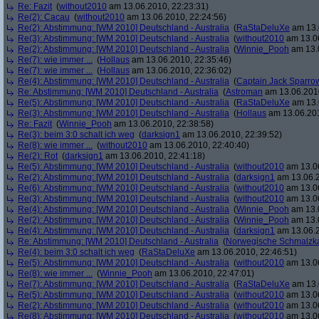
Re: Fazit
(
without2010
am 13.06.2010, 22:23:31)
Re(2): Cacau
(
without2010
am 13.06.2010, 22:24:56)
Re(2): Abstimmung: [WM 2010] Deutschland - Australia
(
RaStaDeluXe
am 13.
Re(3): Abstimmung: [WM 2010] Deutschland - Australia
(
without2010
am 13.06
Re(2): Abstimmung: [WM 2010] Deutschland - Australia
(
Winnie_Pooh
am 13.0
Re(7): wie immer ...
(
Hollaus
am 13.06.2010, 22:35:46)
Re(7): wie immer ...
(
Hollaus
am 13.06.2010, 22:36:02)
Re(4): Abstimmung: [WM 2010] Deutschland - Australia
(
Captain Jack Sparro
Re: Abstimmung: [WM 2010] Deutschland - Australia
(
Astroman
am 13.06.2010
Re(5): Abstimmung: [WM 2010] Deutschland - Australia
(
RaStaDeluXe
am 13.
Re(3): Abstimmung: [WM 2010] Deutschland - Australia
(
Hollaus
am 13.06.201
Re: Fazit
(
Winnie_Pooh
am 13.06.2010, 22:38:58)
Re(3): beim 3:0 schalt ich weg
(
darksign1
am 13.06.2010, 22:39:52)
Re(8): wie immer ...
(
without2010
am 13.06.2010, 22:40:40)
Re(2): Rot
(
darksign1
am 13.06.2010, 22:41:18)
Re(5): Abstimmung: [WM 2010] Deutschland - Australia
(
without2010
am 13.06
Re(2): Abstimmung: [WM 2010] Deutschland - Australia
(
darksign1
am 13.06.2
Re(6): Abstimmung: [WM 2010] Deutschland - Australia
(
without2010
am 13.06
Re(3): Abstimmung: [WM 2010] Deutschland - Australia
(
without2010
am 13.06
Re(4): Abstimmung: [WM 2010] Deutschland - Australia
(
Winnie_Pooh
am 13.0
Re(2): Abstimmung: [WM 2010] Deutschland - Australia
(
Winnie_Pooh
am 13.0
Re(4): Abstimmung: [WM 2010] Deutschland - Australia
(
darksign1
am 13.06.2
Re: Abstimmung: [WM 2010] Deutschland - Australia
(
Norwegische Schmalzk
Re(4): beim 3:0 schalt ich weg
(
RaStaDeluXe
am 13.06.2010, 22:46:51)
Re(5): Abstimmung: [WM 2010] Deutschland - Australia
(
without2010
am 13.06
Re(8): wie immer ...
(
Winnie_Pooh
am 13.06.2010, 22:47:01)
Re(7): Abstimmung: [WM 2010] Deutschland - Australia
(
RaStaDeluXe
am 13.
Re(5): Abstimmung: [WM 2010] Deutschland - Australia
(
without2010
am 13.06
Re(2): Abstimmung: [WM 2010] Deutschland - Australia
(
without2010
am 13.06
Re(8): Abstimmung: [WM 2010] Deutschland - Australia
(
without2010
am 13.06