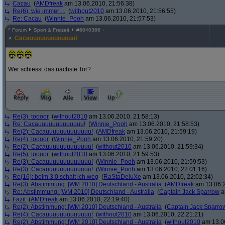
Cacau
(
AMDfreak
am 13.06.2010, 21:56:38)
Re(6): wie immer ...
(
without2010
am 13.06.2010, 21:56:55)
Re: Cacau
(
Winnie_Pooh
am 13.06.2010, 21:57:53)
^
Forum
Sport & Freizeit
#
6040366
Cacauuuuuuuuuuuuu!
Wer schiesst das nächste Tor?
Re(3): toooor
(
without2010
am 13.06.2010, 21:58:13)
Re: Cacauuuuuuuuuuuuu!
(
Winnie_Pooh
am 13.06.2010, 21:58:53)
Re(2): Cacauuuuuuuuuuuuu!
(
AMDfreak
am 13.06.2010, 21:59:19)
Re(4): toooor
(
Winnie_Pooh
am 13.06.2010, 21:59:20)
Re(2): Cacauuuuuuuuuuuuu!
(
without2010
am 13.06.2010, 21:59:34)
Re(5): toooor
(
without2010
am 13.06.2010, 21:59:53)
Re(3): Cacauuuuuuuuuuuuu!
(
Winnie_Pooh
am 13.06.2010, 21:59:53)
Re(3): Cacauuuuuuuuuuuuu!
(
Winnie_Pooh
am 13.06.2010, 22:01:16)
Re(16): beim 3:0 schalt ich weg
(
RaStaDeluXe
am 13.06.2010, 22:02:34)
Re(3): Abstimmung: [WM 2010] Deutschland - Australia
(
AMDfreak
am 13.06.2
Re: Abstimmung: [WM 2010] Deutschland - Australia
(
Captain Jack Sparrow
a
Fazit
(
AMDfreak
am 13.06.2010, 22:19:40)
Re(2): Abstimmung: [WM 2010] Deutschland - Australia
(
Captain Jack Sparro
Re(4): Cacauuuuuuuuuuuuu!
(
without2010
am 13.06.2010, 22:21:21)
Re(2): Abstimmung: [WM 2010] Deutschland - Australia
(
without2010
am 13.06