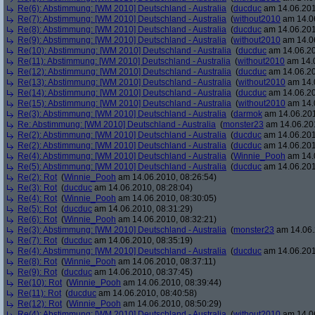
Re(6): Abstimmung: [WM 2010] Deutschland - Australia
(
ducduc
am 14.06.201
Re(7): Abstimmung: [WM 2010] Deutschland - Australia
(
without2010
am 14.06
Re(8): Abstimmung: [WM 2010] Deutschland - Australia
(
ducduc
am 14.06.201
Re(9): Abstimmung: [WM 2010] Deutschland - Australia
(
without2010
am 14.06
Re(10): Abstimmung: [WM 2010] Deutschland - Australia
(
ducduc
am 14.06.20
Re(11): Abstimmung: [WM 2010] Deutschland - Australia
(
without2010
am 14.0
Re(12): Abstimmung: [WM 2010] Deutschland - Australia
(
ducduc
am 14.06.20
Re(13): Abstimmung: [WM 2010] Deutschland - Australia
(
without2010
am 14.0
Re(14): Abstimmung: [WM 2010] Deutschland - Australia
(
ducduc
am 14.06.20
Re(15): Abstimmung: [WM 2010] Deutschland - Australia
(
without2010
am 14.0
Re(3): Abstimmung: [WM 2010] Deutschland - Australia
(
darmok
am 14.06.201
Re: Abstimmung: [WM 2010] Deutschland - Australia
(
monster23
am 14.06.201
Re(2): Abstimmung: [WM 2010] Deutschland - Australia
(
ducduc
am 14.06.201
Re(2): Abstimmung: [WM 2010] Deutschland - Australia
(
ducduc
am 14.06.201
Re(4): Abstimmung: [WM 2010] Deutschland - Australia
(
Winnie_Pooh
am 14.0
Re(5): Abstimmung: [WM 2010] Deutschland - Australia
(
ducduc
am 14.06.201
Re(2): Rot
(
Winnie_Pooh
am 14.06.2010, 08:26:54)
Re(3): Rot
(
ducduc
am 14.06.2010, 08:28:04)
Re(4): Rot
(
Winnie_Pooh
am 14.06.2010, 08:30:05)
Re(5): Rot
(
ducduc
am 14.06.2010, 08:31:29)
Re(6): Rot
(
Winnie_Pooh
am 14.06.2010, 08:32:21)
Re(3): Abstimmung: [WM 2010] Deutschland - Australia
(
monster23
am 14.06.
Re(7): Rot
(
ducduc
am 14.06.2010, 08:35:19)
Re(4): Abstimmung: [WM 2010] Deutschland - Australia
(
ducduc
am 14.06.201
Re(8): Rot
(
Winnie_Pooh
am 14.06.2010, 08:37:11)
Re(9): Rot
(
ducduc
am 14.06.2010, 08:37:45)
Re(10): Rot
(
Winnie_Pooh
am 14.06.2010, 08:39:44)
Re(11): Rot
(
ducduc
am 14.06.2010, 08:40:58)
Re(12): Rot
(
Winnie_Pooh
am 14.06.2010, 08:50:29)
Re(4): Abstimmung: [WM 2010] Deutschland - Australia
(
without2010
am 14.06