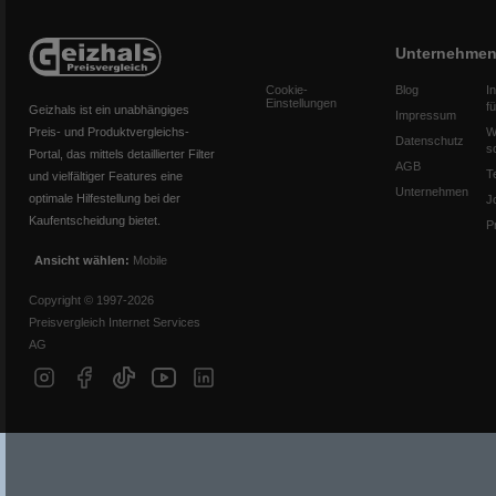
Unternehme
Cookie-
Blog
I
Einstellungen
f
Geizhals ist ein unabhängiges
Impressum
Preis- und Produktvergleichs-
W
Datenschutz
s
Portal, das mittels detaillierter Filter
AGB
T
und vielfältiger Features eine
Unternehmen
optimale Hilfestellung bei der
J
Kaufentscheidung bietet.
P
Ansicht wählen:
Mobile
Copyright © 1997-2026
Preisvergleich Internet Services
AG