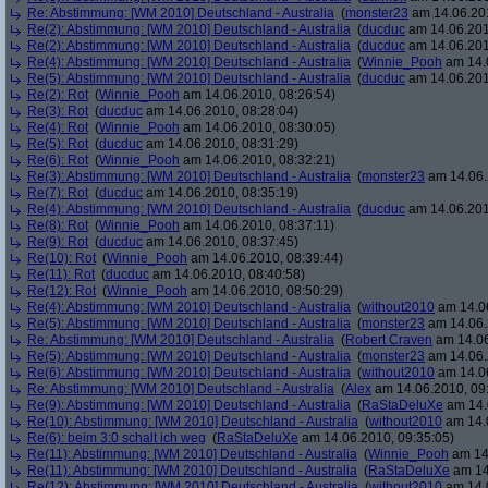
Re: Abstimmung: [WM 2010] Deutschland - Australia
(
monster23
am 14.06.201
Re(2): Abstimmung: [WM 2010] Deutschland - Australia
(
ducduc
am 14.06.201
Re(2): Abstimmung: [WM 2010] Deutschland - Australia
(
ducduc
am 14.06.201
Re(4): Abstimmung: [WM 2010] Deutschland - Australia
(
Winnie_Pooh
am 14.0
Re(5): Abstimmung: [WM 2010] Deutschland - Australia
(
ducduc
am 14.06.201
Re(2): Rot
(
Winnie_Pooh
am 14.06.2010, 08:26:54)
Re(3): Rot
(
ducduc
am 14.06.2010, 08:28:04)
Re(4): Rot
(
Winnie_Pooh
am 14.06.2010, 08:30:05)
Re(5): Rot
(
ducduc
am 14.06.2010, 08:31:29)
Re(6): Rot
(
Winnie_Pooh
am 14.06.2010, 08:32:21)
Re(3): Abstimmung: [WM 2010] Deutschland - Australia
(
monster23
am 14.06.
Re(7): Rot
(
ducduc
am 14.06.2010, 08:35:19)
Re(4): Abstimmung: [WM 2010] Deutschland - Australia
(
ducduc
am 14.06.201
Re(8): Rot
(
Winnie_Pooh
am 14.06.2010, 08:37:11)
Re(9): Rot
(
ducduc
am 14.06.2010, 08:37:45)
Re(10): Rot
(
Winnie_Pooh
am 14.06.2010, 08:39:44)
Re(11): Rot
(
ducduc
am 14.06.2010, 08:40:58)
Re(12): Rot
(
Winnie_Pooh
am 14.06.2010, 08:50:29)
Re(4): Abstimmung: [WM 2010] Deutschland - Australia
(
without2010
am 14.06
Re(5): Abstimmung: [WM 2010] Deutschland - Australia
(
monster23
am 14.06.
Re: Abstimmung: [WM 2010] Deutschland - Australia
(
Robert Craven
am 14.06
Re(5): Abstimmung: [WM 2010] Deutschland - Australia
(
monster23
am 14.06.
Re(6): Abstimmung: [WM 2010] Deutschland - Australia
(
without2010
am 14.06
Re: Abstimmung: [WM 2010] Deutschland - Australia
(
Alex
am 14.06.2010, 09
Re(9): Abstimmung: [WM 2010] Deutschland - Australia
(
RaStaDeluXe
am 14.
Re(10): Abstimmung: [WM 2010] Deutschland - Australia
(
without2010
am 14.0
Re(6): beim 3:0 schalt ich weg
(
RaStaDeluXe
am 14.06.2010, 09:35:05)
Re(11): Abstimmung: [WM 2010] Deutschland - Australia
(
Winnie_Pooh
am 14.
Re(11): Abstimmung: [WM 2010] Deutschland - Australia
(
RaStaDeluXe
am 14
Re(12): Abstimmung: [WM 2010] Deutschland - Australia
(
without2010
am 14.0