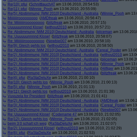
Re(10): pfui
(
SchnittlauchAT
am 13.06.2010, 20:54:53)
Re(11): pfui
(
Winnie_Pooh
am 13.06.2010, 20:55:09)
Re(5): Abstimmung: [WM 2010] Deutschland - Australia
(
Winnie_Pooh
am 13.0
Miiiiiiirooooooooo
(
AMDfreak
am 13.06.2010, 20:56:47)
Re: Miiiiiiirooooooooo
(
blitzfreak
am 13.06.2010, 20:57:15)
Uuuuuunnnnd Klose!
(
without2010
am 13.06.2010, 20:57:21)
Re: Abstimmung: [WM 2010] Deutschland - Australia
(
piiceman
am 13.06.2010
Re: Uuuuuunnnnd Klose!
(
blitzfreak
am 13.06.2010, 20:58:07)
Re: Miiiiiiirooooooooo
(
Newbie007
am 13.06.2010, 20:58:10)
Re(9): Gleich gehts los
(
without2010
am 13.06.2010, 20:58:50)
Re: Abstimmung: [WM 2010] Deutschland - Australia
(
Cereal_Poster
am 13.06
Re(2): Abstimmung: [WM 2010] Deutschland - Australia
(
without2010
am 13.06
Re(2): Abstimmung: [WM 2010] Deutschland - Australia
(
piiceman
am 13.06.20
Re(2): Abstimmung: [WM 2010] Deutschland - Australia
(
Winnie_Pooh
am 13.0
Re(2): Abstimmung: [WM 2010] Deutschland - Australia
(
Hilfiger
am 13.06.201
Re(2): Abstimmung: [WM 2010] Deutschland - Australia
(
blitzfreak
am 13.06.20
Re(4): pfui
(
RaStaDeluXe
am 13.06.2010, 21:00:10)
Re(10): Gleich gehts los
(
Winnie_Pooh
am 13.06.2010, 21:00:13)
Re(5): pfui
(
Winnie_Pooh
am 13.06.2010, 21:01:13)
Re(11): Gleich gehts los
(
without2010
am 13.06.2010, 21:01:38)
Vuvuzela for President
(
blitzfreak
am 13.06.2010, 21:01:41)
Re(2): Abstimmung: [WM 2010] Deutschland - Australia
(
AMDfreak
am 13.06.2
Re(3): Abstimmung: [WM 2010] Deutschland - Australia
(
Cereal_Poster
am 13.
Re(2): Abstimmung: [WM 2010] Deutschland - Australia
(
Newbie007
am 13.06
Re: Uuuuuunnnnd Klose!
(
Codename 47
am 13.06.2010, 21:02:05)
Re(12): Gleich gehts los
(
Winnie_Pooh
am 13.06.2010, 21:02:05)
beim 3:0 schalt ich weg
(
RaStaDeluXe
am 13.06.2010, 21:02:07)
Re(2): Uuuuuunnnnd Klose!
(
without2010
am 13.06.2010, 21:02:29)
Re(6): pfui
(
RaStaDeluXe
am 13.06.2010, 21:02:53)