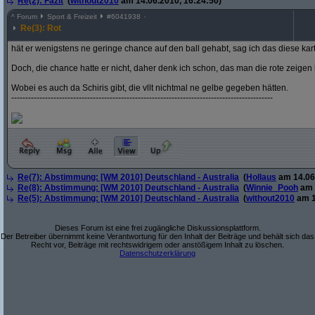
Re(2): Fazit
(
without2010
am 14.06.2010, 16:24:50)
^
Forum
Sport & Freizeit
#
6041938
Re(3): Rot
hät er wenigstens ne geringe chance auf den ball gehabt, sag ich das diese kart
Doch, die chance hatte er nicht, daher denk ich schon, das man die rote zeige
Wobei es auch da Schiris gibt, die vllt nichtmal ne gelbe gegeben hätten.
---------------------------------------------------------------------------------------------
Re(7): Abstimmung: [WM 2010] Deutschland - Australia
(
Hollaus
am 14.06.
Re(8): Abstimmung: [WM 2010] Deutschland - Australia
(
Winnie_Pooh
am 
Re(5): Abstimmung: [WM 2010] Deutschland - Australia
(
without2010
am 1
Dieses Forum ist eine frei zugängliche Diskussionsplattform.
Der Betreiber übernimmt keine Verantwortung für den Inhalt der Beiträge und behält sich das
Recht vor, Beiträge mit rechtswidrigem oder anstößigem Inhalt zu löschen.
Datenschutzerklärung