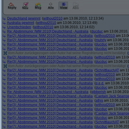
Deutschland gewinnt
(
without2010
am 13.06.2010, 12:13:34)
Australia gewinnt
(
without2010
am 13.06.2010, 12:13:49)
Unentschieden
(
without2010
am 13.06.2010, 12:14:02)
Re: Abstimmung: [WM 2010] Deutschland - Australia
(
ducduc
am 13.06.2010, 
Re(2): Abstimmung: [WM 2010] Deutschland - Australia
(
without2010
am 13.06
Re(2): Abstimmung: [WM 2010] Deutschland - Australia
(
muhrly
am 13.06.2010
Re(3): Abstimmung: [WM 2010] Deutschland - Australia
(
ducduc
am 13.06.201
Re(3): Abstimmung: [WM 2010] Deutschland - Australia
(
ducduc
am 13.06.201
Vom Autor zurückgezogen oder Autor hat seine Registrierung nicht bestätigt
(
Re(2): Abstimmung: [WM 2010] Deutschland - Australia
(
without2010
am 13.06
Re(3): Abstimmung: [WM 2010] Deutschland - Australia
(
ducduc
am 13.06.201
Vom Autor zurückgezogen oder Autor hat seine Registrierung nicht bestätigt
(
Re(2): Abstimmung: [WM 2010] Deutschland - Australia
(
SchnittlauchAT
am 13
Re(4): Abstimmung: [WM 2010] Deutschland - Australia
(
without2010
am 13.06
Re(3): Abstimmung: [WM 2010] Deutschland - Australia
(
without2010
am 13.06
Re(2): Abstimmung: [WM 2010] Deutschland - Australia
(
q.e.d.
am 13.06.2010,
Re(3): Abstimmung: [WM 2010] Deutschland - Australia
(
ducduc
am 13.06.201
Re: Abstimmung: [WM 2010] Deutschland - Australia
(
gibberish
am 13.06.2010
Re(2): Abstimmung: [WM 2010] Deutschland - Australia
(
Captain Jack Sparro
Re(2): Abstimmung: [WM 2010] Deutschland - Australia
(
athis
am 13.06.2010, 
Re(3): Abstimmung: [WM 2010] Deutschland - Australia
(
without2010
am 13.06
Re(3): Abstimmung: [WM 2010] Deutschland - Australia
(
ducduc
am 13.06.201
Re(4): Abstimmung: [WM 2010] Deutschland - Australia
(
Captain Jack Sparro
Re(5): Abstimmung: [WM 2010] Deutschland - Australia
(
ducduc
am 13.06.201
Re(6): Abstimmung: [WM 2010] Deutschland - Australia
(
SchnittlauchAT
am 13
Re(7): Abstimmung: [WM 2010] Deutschland - Australia
(
ducduc
am 13.06.201