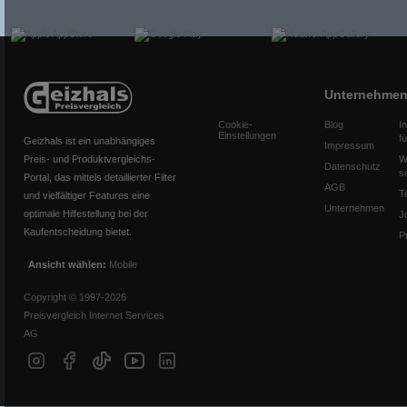
Unternehme
Cookie-
Blog
I
Einstellungen
f
Geizhals ist ein unabhängiges
Impressum
Preis- und Produktvergleichs-
W
Datenschutz
s
Portal, das mittels detaillierter Filter
AGB
T
und vielfältiger Features eine
Unternehmen
optimale Hilfestellung bei der
J
Kaufentscheidung bietet.
P
Ansicht wählen:
Mobile
Copyright © 1997-2026
Preisvergleich Internet Services
AG