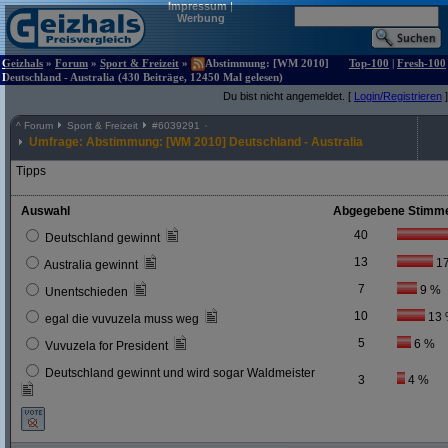
Impressum
|
Werbung
Geizhals
»
Forum
»
Sport & Freizeit
»
Abstimmung: [WM 2010]
Top-100
|
Fresh-100
Deutschland - Australia (430 Beiträge, 12450 Mal gelesen)
Du bist nicht angemeldet. [
Login/Registrieren
]
^
Forum
Sport & Freizeit
#
6039291
Umfrage: Abstimmung: [WM 2010] Deutschland - Australia
Tipps
Auswahl
Abgegebene Stimm
40
Deutschland gewinnt
13
1
Australia gewinnt
7
9 %
Unentschieden
10
13
egal die vuvuzela muss weg
5
6 %
Vuvuzela for President
Deutschland gewinnt und wird sogar Waldmeister
3
4 %