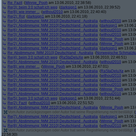
Re: Fazit
(
Winnie_Pooh
am 13.06.2010, 22:38:58)
Re(3): beim 3:0 schalt ich weg
(
darksign1
am 13.06.2010, 22:39:52)
Re(8): wie immer ...
(
without2010
am 13.06.2010, 22:40:40)
Re(2): Rot
(
darksign1
am 13.06.2010, 22:41:18)
Re(5): Abstimmung: [WM 2010] Deutschland - Australia
(
without2010
am 13.06
Re(2): Abstimmung: [WM 2010] Deutschland - Australia
(
darksign1
am 13.06.2
Re(6): Abstimmung: [WM 2010] Deutschland - Australia
(
without2010
am 13.06
Re(3): Abstimmung: [WM 2010] Deutschland - Australia
(
without2010
am 13.06
Re(4): Abstimmung: [WM 2010] Deutschland - Australia
(
Winnie_Pooh
am 13.0
Re(2): Abstimmung: [WM 2010] Deutschland - Australia
(
Winnie_Pooh
am 13.0
Re(4): Abstimmung: [WM 2010] Deutschland - Australia
(
darksign1
am 13.06.2
Re: Abstimmung: [WM 2010] Deutschland - Australia
(
Norwegische Schmalzk
Re(4): beim 3:0 schalt ich weg
(
RaStaDeluXe
am 13.06.2010, 22:46:51)
Re(5): Abstimmung: [WM 2010] Deutschland - Australia
(
without2010
am 13.06
Re(8): wie immer ...
(
Winnie_Pooh
am 13.06.2010, 22:47:01)
Re(7): Abstimmung: [WM 2010] Deutschland - Australia
(
RaStaDeluXe
am 13.
Re(5): Abstimmung: [WM 2010] Deutschland - Australia
(
without2010
am 13.06
Re(2): Abstimmung: [WM 2010] Deutschland - Australia
(
without2010
am 13.06
Re(8): Abstimmung: [WM 2010] Deutschland - Australia
(
without2010
am 13.06
Re(6): Abstimmung: [WM 2010] Deutschland - Australia
(
Winnie_Pooh
am 13.0
Re(7): Abstimmung: [WM 2010] Deutschland - Australia
(
without2010
am 13.06
Re(5): beim 3:0 schalt ich weg
(
darksign1
am 13.06.2010, 22:51:44)
Re(2): Fazit
(
without2010
am 13.06.2010, 22:51:52)
Re(4): Abstimmung: [WM 2010] Deutschland - Australia
(
Winnie_Pooh
am 13.0
Vom Autor zurückgezogen oder Autor hat seine Registrierung nicht bestätigt
(
Re(7): Abstimmung: [WM 2010] Deutschland - Australia
(
darksign1
am 13.06.2
Re(8): Abstimmung: [WM 2010] Deutschland - Australia
(
Winnie_Pooh
am 13.0
Re(8): Abstimmung: [WM 2010] Deutschland - Australia
(
without2010
am 13.06
Vom Autor zurückgezogen oder Autor hat seine Registrierung nicht bestätigt
(
22:58:30)