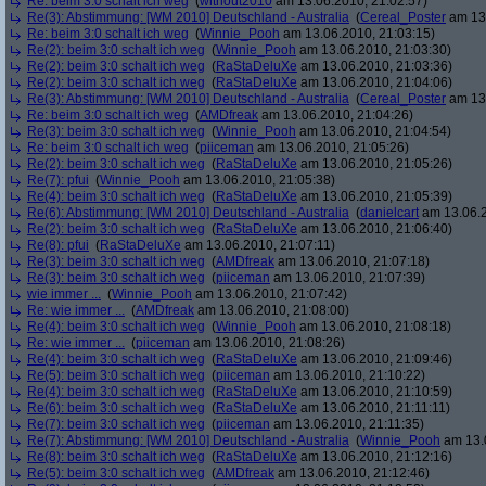
Re: beim 3:0 schalt ich weg
(
without2010
am 13.06.2010, 21:02:57)
Re(3): Abstimmung: [WM 2010] Deutschland - Australia
(
Cereal_Poster
am 13.
Re: beim 3:0 schalt ich weg
(
Winnie_Pooh
am 13.06.2010, 21:03:15)
Re(2): beim 3:0 schalt ich weg
(
Winnie_Pooh
am 13.06.2010, 21:03:30)
Re(2): beim 3:0 schalt ich weg
(
RaStaDeluXe
am 13.06.2010, 21:03:36)
Re(2): beim 3:0 schalt ich weg
(
RaStaDeluXe
am 13.06.2010, 21:04:06)
Re(3): Abstimmung: [WM 2010] Deutschland - Australia
(
Cereal_Poster
am 13.
Re: beim 3:0 schalt ich weg
(
AMDfreak
am 13.06.2010, 21:04:26)
Re(3): beim 3:0 schalt ich weg
(
Winnie_Pooh
am 13.06.2010, 21:04:54)
Re: beim 3:0 schalt ich weg
(
piiceman
am 13.06.2010, 21:05:26)
Re(2): beim 3:0 schalt ich weg
(
RaStaDeluXe
am 13.06.2010, 21:05:26)
Re(7): pfui
(
Winnie_Pooh
am 13.06.2010, 21:05:38)
Re(4): beim 3:0 schalt ich weg
(
RaStaDeluXe
am 13.06.2010, 21:05:39)
Re(6): Abstimmung: [WM 2010] Deutschland - Australia
(
danielcart
am 13.06.2
Re(2): beim 3:0 schalt ich weg
(
RaStaDeluXe
am 13.06.2010, 21:06:40)
Re(8): pfui
(
RaStaDeluXe
am 13.06.2010, 21:07:11)
Re(3): beim 3:0 schalt ich weg
(
AMDfreak
am 13.06.2010, 21:07:18)
Re(3): beim 3:0 schalt ich weg
(
piiceman
am 13.06.2010, 21:07:39)
wie immer ...
(
Winnie_Pooh
am 13.06.2010, 21:07:42)
Re: wie immer ...
(
AMDfreak
am 13.06.2010, 21:08:00)
Re(4): beim 3:0 schalt ich weg
(
Winnie_Pooh
am 13.06.2010, 21:08:18)
Re: wie immer ...
(
piiceman
am 13.06.2010, 21:08:26)
Re(4): beim 3:0 schalt ich weg
(
RaStaDeluXe
am 13.06.2010, 21:09:46)
Re(5): beim 3:0 schalt ich weg
(
piiceman
am 13.06.2010, 21:10:22)
Re(4): beim 3:0 schalt ich weg
(
RaStaDeluXe
am 13.06.2010, 21:10:59)
Re(6): beim 3:0 schalt ich weg
(
RaStaDeluXe
am 13.06.2010, 21:11:11)
Re(7): beim 3:0 schalt ich weg
(
piiceman
am 13.06.2010, 21:11:35)
Re(7): Abstimmung: [WM 2010] Deutschland - Australia
(
Winnie_Pooh
am 13.0
Re(8): beim 3:0 schalt ich weg
(
RaStaDeluXe
am 13.06.2010, 21:12:16)
Re(5): beim 3:0 schalt ich weg
(
AMDfreak
am 13.06.2010, 21:12:46)