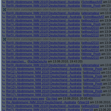
Re(8): Abstimmung: [WM 2010] Deutschland - Australia
(
SchnittlauchAT
am 13
Re(9): Abstimmung: [WM 2010] Deutschland - Australia
(
Winnie_Pooh
am 13.0
Vom Autor zurückgezogen oder Autor hat seine Registrierung nicht bestätigt
(
Re(4): Abstimmung: [WM 2010] Deutschland - Australia
(
alteramateur
am 13.0
Re(10): Abstimmung: [WM 2010] Deutschland - Australia
(
SchnittlauchAT
am 1
Re(6): Abstimmung: [WM 2010] Deutschland - Australia
(
without2010
am 13.06
Re(7): Abstimmung: [WM 2010] Deutschland - Australia
(
Winnie_Pooh
am 13.0
Re(2): Abstimmung: [WM 2010] Deutschland - Australia
(
without2010
am 13.06
Re(8): Abstimmung: [WM 2010] Deutschland - Australia
(
without2010
am 13.06
Re(5): Abstimmung: [WM 2010] Deutschland - Australia
(
without2010
am 13.06
Vom Autor zurückgezogen oder Autor hat seine Registrierung nicht bestätigt
(
Re(4): Abstimmung: [WM 2010] Deutschland - Australia
(
without2010
am 13.06
Re(6): Abstimmung: [WM 2010] Deutschland - Australia
(
alteramateur
am 13.0
Re(7): Abstimmung: [WM 2010] Deutschland - Australia
(
without2010
am 13.06
Re(8): Abstimmung: [WM 2010] Deutschland - Australia
(
Winnie_Pooh
am 13.0
Re(9): Abstimmung: [WM 2010] Deutschland - Australia
(
without2010
am 13.06
bei manchen...
(
RaStaDeluXe
am 13.06.2010, 19:43:20)
Re(9): Abstimmung: [WM 2010] Deutschland - Australia
(
alteramateur
am 13.0
Re(10): Abstimmung: [WM 2010] Deutschland - Australia
(
Winnie_Pooh
am 13
Re(11): Abstimmung: [WM 2010] Deutschland - Australia
(
without2010
am 13.0
Re(12): Abstimmung: [WM 2010] Deutschland - Australia
(
Winnie_Pooh
am 13
Re(13): Abstimmung: [WM 2010] Deutschland - Australia
(
without2010
am 13.0
Re(14): Abstimmung: [WM 2010] Deutschland - Australia
(
Winnie_Pooh
am 13
Re(15): Abstimmung: [WM 2010] Deutschland - Australia
(
without2010
am 13.0
Re(16): Abstimmung: [WM 2010] Deutschland - Australia
(
Winnie_Pooh
am 13
Re(17): Abstimmung: [WM 2010] Deutschland - Australia
(
without2010
am 13.0
egal die vuvuzela muss weg
(
So-Ned
am 13.06.2010, 20:05:40)
Re: Abstimmung: [WM 2010] Deutschland - Australia
(
Viper18
am 13.06.2010,
Re(2): Abstimmung: [WM 2010] Deutschland - Australia
(
without2010
am 13.06
Re(7): Abstimmung: [WM 2010] Deutschland - Australia
(
Viper18
am 13.06.201