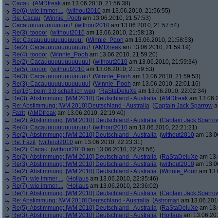
Cacau
(
AMDfreak
am 13.06.2010, 21:56:38)
Re(6): wie immer ...
(
without2010
am 13.06.2010, 21:56:55)
Re: Cacau
(
Winnie_Pooh
am 13.06.2010, 21:57:53)
Cacauuuuuuuuuuuuu!
(
without2010
am 13.06.2010, 21:57:54)
Re(3): toooor
(
without2010
am 13.06.2010, 21:58:13)
Re: Cacauuuuuuuuuuuuu!
(
Winnie_Pooh
am 13.06.2010, 21:58:53)
Re(2): Cacauuuuuuuuuuuuu!
(
AMDfreak
am 13.06.2010, 21:59:19)
Re(4): toooor
(
Winnie_Pooh
am 13.06.2010, 21:59:20)
Re(2): Cacauuuuuuuuuuuuu!
(
without2010
am 13.06.2010, 21:59:34)
Re(5): toooor
(
without2010
am 13.06.2010, 21:59:53)
Re(3): Cacauuuuuuuuuuuuu!
(
Winnie_Pooh
am 13.06.2010, 21:59:53)
Re(3): Cacauuuuuuuuuuuuu!
(
Winnie_Pooh
am 13.06.2010, 22:01:16)
Re(16): beim 3:0 schalt ich weg
(
RaStaDeluXe
am 13.06.2010, 22:02:34)
Re(3): Abstimmung: [WM 2010] Deutschland - Australia
(
AMDfreak
am 13.06.2
Re: Abstimmung: [WM 2010] Deutschland - Australia
(
Captain Jack Sparrow
a
Fazit
(
AMDfreak
am 13.06.2010, 22:19:40)
Re(2): Abstimmung: [WM 2010] Deutschland - Australia
(
Captain Jack Sparro
Re(4): Cacauuuuuuuuuuuuu!
(
without2010
am 13.06.2010, 22:21:21)
Re(2): Abstimmung: [WM 2010] Deutschland - Australia
(
without2010
am 13.06
Re: Fazit
(
without2010
am 13.06.2010, 22:23:31)
Re(2): Cacau
(
without2010
am 13.06.2010, 22:24:56)
Re(2): Abstimmung: [WM 2010] Deutschland - Australia
(
RaStaDeluXe
am 13.
Re(3): Abstimmung: [WM 2010] Deutschland - Australia
(
without2010
am 13.06
Re(2): Abstimmung: [WM 2010] Deutschland - Australia
(
Winnie_Pooh
am 13.0
Re(7): wie immer ...
(
Hollaus
am 13.06.2010, 22:35:46)
Re(7): wie immer ...
(
Hollaus
am 13.06.2010, 22:36:02)
Re(4): Abstimmung: [WM 2010] Deutschland - Australia
(
Captain Jack Sparro
Re: Abstimmung: [WM 2010] Deutschland - Australia
(
Astroman
am 13.06.2010
Re(5): Abstimmung: [WM 2010] Deutschland - Australia
(
RaStaDeluXe
am 13.
Re(3): Abstimmung: [WM 2010] Deutschland - Australia
(
Hollaus
am 13.06.201