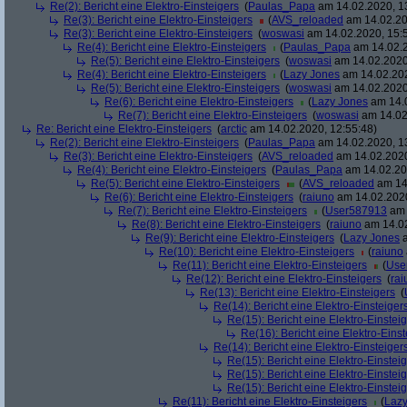
Re(2): Bericht eine Elektro-Einsteigers
(
Paulas_Papa
am 14.02.2020, 1
Re(3): Bericht eine Elektro-Einsteigers
(
AVS_reloaded
am 14.02.20
Re(3): Bericht eine Elektro-Einsteigers
(
woswasi
am 14.02.2020, 15:
Re(4): Bericht eine Elektro-Einsteigers
(
Paulas_Papa
am 14.02.2
Re(5): Bericht eine Elektro-Einsteigers
(
woswasi
am 14.02.2020
Re(4): Bericht eine Elektro-Einsteigers
(
Lazy Jones
am 14.02.202
Re(5): Bericht eine Elektro-Einsteigers
(
woswasi
am 14.02.2020
Re(6): Bericht eine Elektro-Einsteigers
(
Lazy Jones
am 14.0
Re(7): Bericht eine Elektro-Einsteigers
(
woswasi
am 14.02
Re: Bericht eine Elektro-Einsteigers
(
arctic
am 14.02.2020, 12:55:48)
Re(2): Bericht eine Elektro-Einsteigers
(
Paulas_Papa
am 14.02.2020, 1
Re(3): Bericht eine Elektro-Einsteigers
(
AVS_reloaded
am 14.02.2020
Re(4): Bericht eine Elektro-Einsteigers
(
Paulas_Papa
am 14.02.20
Re(5): Bericht eine Elektro-Einsteigers
(
AVS_reloaded
am 14.
Re(6): Bericht eine Elektro-Einsteigers
(
raiuno
am 14.02.2020
Re(7): Bericht eine Elektro-Einsteigers
(
User587913
am 
Re(8): Bericht eine Elektro-Einsteigers
(
raiuno
am 14.02
Re(9): Bericht eine Elektro-Einsteigers
(
Lazy Jones
a
Re(10): Bericht eine Elektro-Einsteigers
(
raiuno
Re(11): Bericht eine Elektro-Einsteigers
(
Use
Re(12): Bericht eine Elektro-Einsteigers
(
rai
Re(13): Bericht eine Elektro-Einsteigers
(
Re(14): Bericht eine Elektro-Einsteiger
Re(15): Bericht eine Elektro-Einstei
Re(16): Bericht eine Elektro-Einst
Re(14): Bericht eine Elektro-Einsteiger
Re(15): Bericht eine Elektro-Einstei
Re(15): Bericht eine Elektro-Einstei
Re(15): Bericht eine Elektro-Einstei
Re(11): Bericht eine Elektro-Einsteigers
(
Lazy