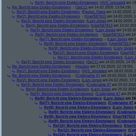
Re(6): Bericht eine Elektro-Einsteigers
(
AVS_reloaded
am 15.
Re: Bericht eine Elektro-Einsteigers
(
SeCCi
am 14.02.2020, 13:54:29)
Re(2): Bericht eine Elektro-Einsteigers
(
Paulas_Papa
am 14.02.2020, 1
Re(2): Bericht eine Elektro-Einsteigers
(
User587913
am 14.02.2020, 1
Re(3): Bericht eine Elektro-Einsteigers
(
Lazy Jones
am 14.02.2020, 1
Re(4): Bericht eine Elektro-Einsteigers
(
User587913
am 14.02.202
Re(5): Bericht eine Elektro-Einsteigers
(
Lazy Jones
am 14.02.20
Re(6): Bericht eine Elektro-Einsteigers
(
User587913
am 14.
Re(7): Bericht eine Elektro-Einsteigers
(
Lazy Jones
am 1
Re(8): Bericht eine Elektro-Einsteigers
(
User587913
am
Re(9): Bericht eine Elektro-Einsteigers
(
Lazy Jones
a
Re(10): Bericht eine Elektro-Einsteigers
(
User587
Re(11): Bericht eine Elektro-Einsteigers
(
Lazy 
Re(3): Bericht eine Elektro-Einsteigers
(
SeCCi
am 14.02.2020, 14:35
Re: Bericht eine Elektro-Einsteigers
(
Heuliez
am 17.02.2020, 22:19:50)
Re(2): Bericht eine Elektro-Einsteigers
(
AVS_reloaded
am 18.02.2020, 0
Re: Bericht eine Elektro-Einsteigers
(
Codename 47
am 19.02.2020, 15:0
Re(2): Bericht eine Elektro-Einsteigers
(
Lazy Jones
am 24.02.2020, 17:
Re(3): Bericht eine Elektro-Einsteigers
(
Codename 47
am 25.02.2020
Re(4): Bericht eine Elektro-Einsteigers
(
Lazy Jones
am 25.02.2020
Re(5): Bericht eine Elektro-Einsteigers
(
Codename 47
am 26.02
Re(6): Bericht eine Elektro-Einsteigers
(
Lazy Jones
am 26.
Re(7): Bericht eine Elektro-Einsteigers
(
Codename 47
a
Re(8): Bericht eine Elektro-Einsteigers
(
Lazy Jones
a
Re(9): Bericht eine Elektro-Einsteigers
(
Codename
Re(8): Bericht eine Elektro-Einsteigers
(
User587913
Re(9): Bericht eine Elektro-Einsteigers
(
Codename
Re(10): Bericht eine Elektro-Einsteigers
(
User5
Re(11): Bericht eine Elektro-Einsteigers
(
Cod
Re(10): Bericht eine Elektro-Einsteigers
(
Lazy 