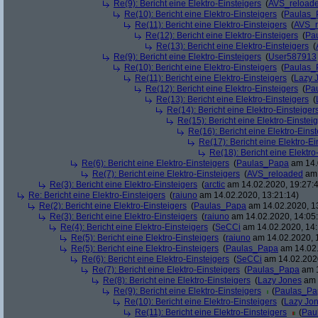
Re(9): Bericht eine Elektro-Einsteigers
(
AVS_reload
Re(10): Bericht eine Elektro-Einsteigers
(
Paulas_
Re(11): Bericht eine Elektro-Einsteigers
(
AVS_r
Re(12): Bericht eine Elektro-Einsteigers
(
Pa
Re(13): Bericht eine Elektro-Einsteigers
(
Re(9): Bericht eine Elektro-Einsteigers
(
User587913
Re(10): Bericht eine Elektro-Einsteigers
(
Paulas_
Re(11): Bericht eine Elektro-Einsteigers
(
Lazy 
Re(12): Bericht eine Elektro-Einsteigers
(
Pa
Re(13): Bericht eine Elektro-Einsteigers
(
Re(14): Bericht eine Elektro-Einsteiger
Re(15): Bericht eine Elektro-Einstei
Re(16): Bericht eine Elektro-Einst
Re(17): Bericht eine Elektro-Ei
Re(18): Bericht eine Elektro
Re(6): Bericht eine Elektro-Einsteigers
(
Paulas_Papa
am 14.
Re(7): Bericht eine Elektro-Einsteigers
(
AVS_reloaded
am 
Re(3): Bericht eine Elektro-Einsteigers
(
arctic
am 14.02.2020, 19:27:
Re: Bericht eine Elektro-Einsteigers
(
raiuno
am 14.02.2020, 13:21:14)
Re(2): Bericht eine Elektro-Einsteigers
(
Paulas_Papa
am 14.02.2020, 1
Re(3): Bericht eine Elektro-Einsteigers
(
raiuno
am 14.02.2020, 14:05
Re(4): Bericht eine Elektro-Einsteigers
(
SeCCi
am 14.02.2020, 14:
Re(5): Bericht eine Elektro-Einsteigers
(
raiuno
am 14.02.2020, 
Re(5): Bericht eine Elektro-Einsteigers
(
Paulas_Papa
am 14.02.
Re(6): Bericht eine Elektro-Einsteigers
(
SeCCi
am 14.02.2020
Re(7): Bericht eine Elektro-Einsteigers
(
Paulas_Papa
am 1
Re(8): Bericht eine Elektro-Einsteigers
(
Lazy Jones
am 
Re(9): Bericht eine Elektro-Einsteigers
(
Paulas_Pa
Re(10): Bericht eine Elektro-Einsteigers
(
Lazy Jo
Re(11): Bericht eine Elektro-Einsteigers
(
Pau