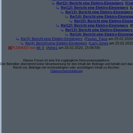
Re(11): Bericht eine Elektro-Einsteigers
(
Cod
Re(12): Bericht eine Elektro-Einsteigers
(
Re(13): Bericht eine Elektro-Einsteigers
Re(14): Bericht eine Elektro-Einsteig
Re(15): Bericht eine Elektro-Einst
Re(12): Bericht eine Elektro-Einsteigers
(
Re(13): Bericht eine Elektro-Einsteigers
Re(14): Bericht eine Elektro-Einsteig
Re(3): Bericht eine Elektro-Einsteigers
(
Paulas_Papa
am 25.02.2020,
Re(4): Bericht eine Elektro-Einsteigers
(
Lazy Jones
am 25.02.2020
PLONKED von
Mr. 5
(
Aline1
am 20.02.2020, 15:06:59)
Dieses Forum ist eine frei zugängliche Diskussionsplattform.
Der Betreiber übernimmt keine Verantwortung für den Inhalt der Beiträge und behält sich das
Recht vor, Beiträge mit rechtswidrigem oder anstößigem Inhalt zu löschen.
Datenschutzerklärung