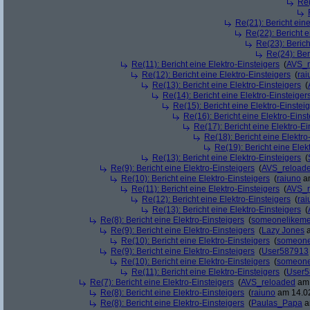
Re(
Re(21): Bericht eine
Re(22): Bericht e
Re(23): Berich
Re(24): Ber
Re(11): Bericht eine Elektro-Einsteigers
(
AVS_r
Re(12): Bericht eine Elektro-Einsteigers
(
rai
Re(13): Bericht eine Elektro-Einsteigers
(
Re(14): Bericht eine Elektro-Einsteiger
Re(15): Bericht eine Elektro-Einstei
Re(16): Bericht eine Elektro-Einst
Re(17): Bericht eine Elektro-Ei
Re(18): Bericht eine Elektro
Re(19): Bericht eine Elek
Re(13): Bericht eine Elektro-Einsteigers
(
Re(9): Bericht eine Elektro-Einsteigers
(
AVS_reload
Re(10): Bericht eine Elektro-Einsteigers
(
raiuno
am
Re(11): Bericht eine Elektro-Einsteigers
(
AVS_r
Re(12): Bericht eine Elektro-Einsteigers
(
rai
Re(13): Bericht eine Elektro-Einsteigers
(
Re(8): Bericht eine Elektro-Einsteigers
(
someonelikem
Re(9): Bericht eine Elektro-Einsteigers
(
Lazy Jones
a
Re(10): Bericht eine Elektro-Einsteigers
(
someone
Re(9): Bericht eine Elektro-Einsteigers
(
User587913
Re(10): Bericht eine Elektro-Einsteigers
(
someone
Re(11): Bericht eine Elektro-Einsteigers
(
User5
Re(7): Bericht eine Elektro-Einsteigers
(
AVS_reloaded
am 
Re(8): Bericht eine Elektro-Einsteigers
(
raiuno
am 14.02
Re(8): Bericht eine Elektro-Einsteigers
(
Paulas_Papa
a