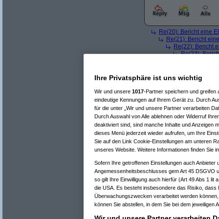
Re(20): Bericht eine E
Re(21): Bericht eine
Re(22): Bericht e
Re(23): Berich
Re(24): Ber
Re(25): 
Re(26)
Ihre Privatsphäre ist uns wichtig
Re(26)
Re(25): 
Wir und unsere
1017
-Partner speichern und greife
Re(21): Bericht eine
eindeutige Kennungen auf Ihrem Gerät zu. Durch Aus
Re(17): Bericht eine Elektro-Ei
für die unter „Wir und unsere Partner verarbeiten D
Re(18): Bericht eine Elektro
Durch Auswahl von Alle ablehnen oder Widerruf Ihrer
Re(19): Bericht eine Elek
deaktiviert sind, sind manche Inhalte und Anzeigen m
Re(20): Bericht eine E
dieses Menü jederzeit wieder aufrufen, um Ihre Einst
Re(13): Bericht eine Elektro-Einsteigers
(
Re(14): Bericht eine Elektro-Einsteiger
Sie auf den Link Cookie-Einstellungen am unteren Ran
Re(15): Bericht eine Elektro-Einstei
unseres Website. Weitere Informationen finden Sie i
Re(16): Bericht eine Elektro-Einst
Sofern Ihre getroffenen Einstellungen auch Anbieter 
Re(17): Bericht eine Elektro-Ei
Re(18): Bericht eine Elektro
Angemessenheitsbeschlusses gem Art 45 DSGVO und
Re(19): Bericht eine Elek
so gilt Ihre Einwilligung auch hierfür (Art 49 Abs 1 l
Re(20): Bericht eine E
die USA. Es besteht insbesondere das Risiko, dass 
Re(21): Bericht eine
Überwachungszwecken verarbeitet werden können, 
Re(22): Bericht e
können Sie abstellen, in dem Sie bei dem jeweiligen A
Re(23): Berich
Re(24): Ber
Wir und unsere Partner verarbeiten D