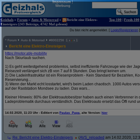
Impressum
|
Werbung
Geizhals
»
Forum
»
Auto & Motorrad
»
Bericht eine Elektro-
Top-100
|
Fresh-100
Einsteigers (243 Beiträge, 4742 Mal gelesen)
Du bist nicht angemeldet. [
Login/Registrieren
]
^
Forum
Auto & Motorrad
#
8002256
1 x
x 1
Bericht eine Elektro-Einsteigers
https:/
/
motor.at/
e-mobility
Nach Skiurlaub suchen.
1) Es geht weitestgehend problemlos, selbst ineffiziente Fahrzeuge wie der Jag
Reisezeit verlängert sich zB von 7 auf 8 Stunden. Das bringt keinen um.
2) Die Ladeinfrastruktur ist ein Riesenproblem - Kein Standard für Bezahlen, Kos
Reservierung...
3) Wenn der Markt echt losstartet, wird's beim Laden chaotisch. 1000 Autos v
auf der Raststation Mondsee zu laden. Das wars...
Kleiner Hinweis: 80% der Elektroautobesitzer haben auch einen Verbrenner in d
Ladeproblematik durchaus verständlich. Das Elektroauto ersetzt das Öffi rund u
14.02.2020, 11:23 Uhr - Editiert von
Paulas_Papa
, alte Version:
hier
Re: Bericht eine Elektro-Einsteigers
(
AVS_reloaded
am 14.02.2020, 12:3