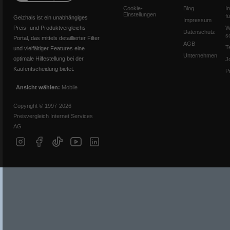
Cookie-
Blog
I
Einstellungen
f
Geizhals ist ein unabhängiges
Impressum
Preis- und Produktvergleichs-
W
Datenschutz
s
Portal, das mittels detaillierter Filter
AGB
T
und vielfältiger Features eine
Unternehmen
optimale Hilfestellung bei der
J
Kaufentscheidung bietet.
P
Ansicht wählen:
Mobile
Copyright © 1997-2026
Preisvergleich Internet Services
AG