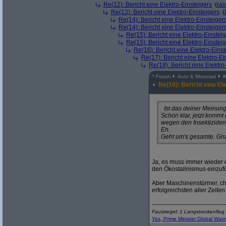
Re(12): Bericht eine Elektro-Einsteigers
(
rai
Re(13): Bericht eine Elektro-Einsteigers
(
Re(14): Bericht eine Elektro-Einsteiger
Re(14): Bericht eine Elektro-Einsteiger
Re(15): Bericht eine Elektro-Einstei
Re(15): Bericht eine Elektro-Einstei
Re(16): Bericht eine Elektro-Einst
Re(17): Bericht eine Elektro-Ei
Re(18): Bericht eine Elektro
^
Forum
Auto & Motorrad
#
Re(19): Bericht eine El
Ist das deiner Meinun
Schon klar, jetzt kommt
wegen den Insektiziden
Eh.
Geht um's gesamte. Gru
Ja, es muss immer wieder e
den Ökostalinismus einzuf
Aber Maschinenstürmer, chr
erfolgreichsten aller Zeite
------------------------------------
Faustregel: 1 Langstreckenflug 
Yes, Prime Minister Global Warm