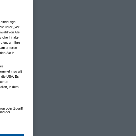
eindeutige
ie unter „Wir
wahl von Alle
anche Inhalte
rufen, um Ihre
n am unteren
den Sie in
nes
tteln, so gilt
n die USA. Es
wecken
ellen, in dem
von oder Zugriff
und der