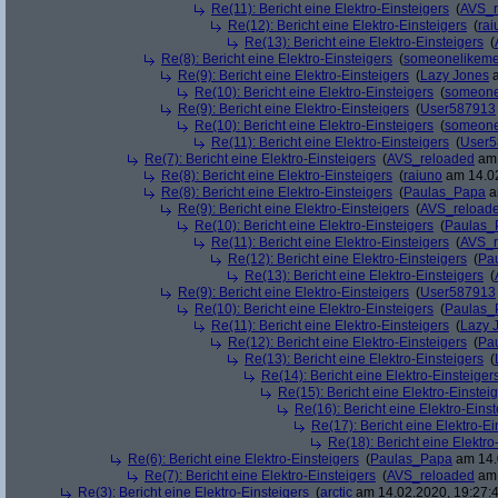
Re(11): Bericht eine Elektro-Einsteigers
(
AVS_r
Re(12): Bericht eine Elektro-Einsteigers
(
rai
Re(13): Bericht eine Elektro-Einsteigers
(
Re(8): Bericht eine Elektro-Einsteigers
(
someonelikem
Re(9): Bericht eine Elektro-Einsteigers
(
Lazy Jones
a
Re(10): Bericht eine Elektro-Einsteigers
(
someone
Re(9): Bericht eine Elektro-Einsteigers
(
User587913
Re(10): Bericht eine Elektro-Einsteigers
(
someone
Re(11): Bericht eine Elektro-Einsteigers
(
User5
Re(7): Bericht eine Elektro-Einsteigers
(
AVS_reloaded
am 
Re(8): Bericht eine Elektro-Einsteigers
(
raiuno
am 14.02
Re(8): Bericht eine Elektro-Einsteigers
(
Paulas_Papa
a
Re(9): Bericht eine Elektro-Einsteigers
(
AVS_reload
Re(10): Bericht eine Elektro-Einsteigers
(
Paulas_
Re(11): Bericht eine Elektro-Einsteigers
(
AVS_r
Re(12): Bericht eine Elektro-Einsteigers
(
Pa
Re(13): Bericht eine Elektro-Einsteigers
(
Re(9): Bericht eine Elektro-Einsteigers
(
User587913
Re(10): Bericht eine Elektro-Einsteigers
(
Paulas_
Re(11): Bericht eine Elektro-Einsteigers
(
Lazy 
Re(12): Bericht eine Elektro-Einsteigers
(
Pa
Re(13): Bericht eine Elektro-Einsteigers
(
Re(14): Bericht eine Elektro-Einsteiger
Re(15): Bericht eine Elektro-Einstei
Re(16): Bericht eine Elektro-Einst
Re(17): Bericht eine Elektro-Ei
Re(18): Bericht eine Elektro
Re(6): Bericht eine Elektro-Einsteigers
(
Paulas_Papa
am 14.
Re(7): Bericht eine Elektro-Einsteigers
(
AVS_reloaded
am 
Re(3): Bericht eine Elektro-Einsteigers
(
arctic
am 14.02.2020, 19:27: