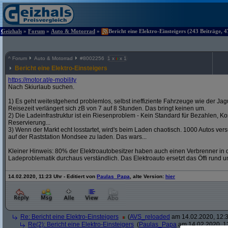
Geizhals
»
Forum
»
Auto & Motorrad
»
Bericht eine Elektro-Einsteigers (243 Beiträge, 
^
Forum
Auto & Motorrad
#
8002256
1 x
x 1
Bericht eine Elektro-Einsteigers
https:/
/
motor.at/
e-mobility
Nach Skiurlaub suchen.
1) Es geht weitestgehend problemlos, selbst ineffiziente Fahrzeuge wie der Jag
Reisezeit verlängert sich zB von 7 auf 8 Stunden. Das bringt keinen um.
2) Die Ladeinfrastruktur ist ein Riesenproblem - Kein Standard für Bezahlen, Kos
Reservierung...
3) Wenn der Markt echt losstartet, wird's beim Laden chaotisch. 1000 Autos v
auf der Raststation Mondsee zu laden. Das wars...
Kleiner Hinweis: 80% der Elektroautobesitzer haben auch einen Verbrenner in d
Ladeproblematik durchaus verständlich. Das Elektroauto ersetzt das Öffi rund u
14.02.2020, 11:23 Uhr - Editiert von
Paulas_Papa
, alte Version:
hier
Re: Bericht eine Elektro-Einsteigers
(
AVS_reloaded
am 14.02.2020, 12:3
Re(2): Bericht eine Elektro-Einsteigers
(
Paulas_Papa
am 14.02.2020, 1