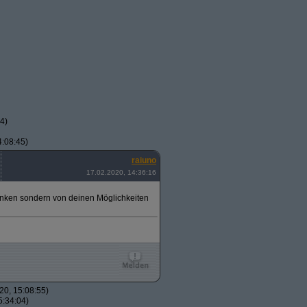
4)
:08:45)
raiuno
17.02.2020, 14:36:16
ünken sondern von deinen Möglichkeiten
0, 15:08:55)
5:34:04)