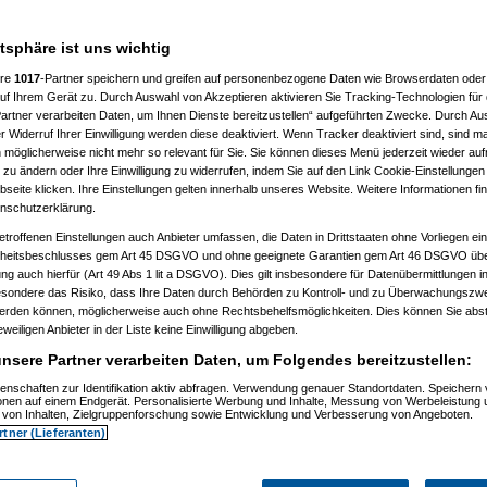
20, 13:07:09)
58:18)
020, 16:03:19)
atsphäre ist uns wichtig
, 16:07:17)
0, 16:04:56)
ere
1017
-Partner speichern und greifen auf personenbezogene Daten wie Browserdaten oder 
, 16:10:05)
f Ihrem Gerät zu. Durch Auswahl von Akzeptieren aktivieren Sie Tracking-Technologien für d
2.2020, 16:11:10)
artner verarbeiten Daten, um Ihnen Dienste bereitzustellen“ aufgeführten Zwecke. Durch Aus
.2020, 16:14:24)
 Widerruf Ihrer Einwilligung werden diese deaktiviert. Wenn Tracker deaktiviert sind, sind m
 möglicherweise nicht mehr so relevant für Sie. Sie können dieses Menü jederzeit wieder auf
3:03:51)
, 13:07:37)
 zu ändern oder Ihre Einwilligung zu widerrufen, indem Sie auf den Link Cookie-Einstellunge
20, 13:10:58)
eite klicken. Ihre Einstellungen gelten innerhalb unseres Website. Weitere Informationen fin
02.2020, 13:14:43)
nschutzerklärung.
, 13:19:26)
14.02.2020, 13:30:09)
etroffenen Einstellungen auch Anbieter umfassen, die Daten in Drittstaaten ohne Vorliegen ei
.2020, 13:52:16)
itsbeschlusses gem Art 45 DSGVO und ohne geeignete Garantien gem Art 46 DSGVO übermi
m 14.02.2020, 13:55:18)
gung auch hierfür (Art 49 Abs 1 lit a DSGVO). Dies gilt insbesondere für Datenübermittlungen i
am 14.02.2020, 13:59:11)
esondere das Risiko, dass Ihre Daten durch Behörden zu Kontroll- und zu Überwachungsz
r587913
am 14.02.2020, 14:03:03)
werden können, möglicherweise auch ohne Rechtsbehelfsmöglichkeiten. Dies können Sie abst
uno
am 14.02.2020, 14:10:02)
eweiligen Anbieter in der Liste keine Einwilligung abgeben.
User587913
am 14.02.2020, 14:22:04)
s
(
Lazy Jones
am 14.02.2020, 14:31:54)
nsere Partner verarbeiten Daten, um Folgendes bereitzustellen:
gers
(
User587913
am 14.02.2020, 14:35:24)
eigers
(
Lazy Jones
am 14.02.2020, 14:38:45)
enschaften zur Identifikation aktiv abfragen. Verwendung genauer Standortdaten. Speichern 
s
(
raiuno
am 14.02.2020, 14:35:08)
ionen auf einem Endgerät. Personalisierte Werbung und Inhalte, Messung von Werbeleistung 
von Inhalten, Zielgruppenforschung sowie Entwicklung und Verbesserung von Angeboten.
gers
(
Lazy Jones
am 14.02.2020, 14:52:56)
gers
(
Paulas_Papa
am 14.02.2020, 15:11:39)
rtner (Lieferanten)
gers
(
AVS_reloaded
am 14.02.2020, 20:30:26)
 Jones
am 14.02.2020, 14:06:45)
uno
am 14.02.2020, 14:13:22)