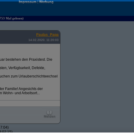
Impressum
|
Werbung
4753 Mal gelesen)
Paulas_Papa
14.02.2020, 11:20:03
uar bestehen den Praxistest. Die
ten, Verfügbarkeit, Defekte,
ersuchen zum Urlauberschichtwechsel
er Familie! Angesichts der
m Wohn- und Arbeitsort...
7:04)
3:02:15)