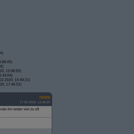
4)
:08:45)
16)
0, 15:08:55)
5:34:04)
2.2020, 15:49:21)
20, 17:46:52)
raiuno
17.02.2020, 12:48:25
de ihn leider viel zu oft