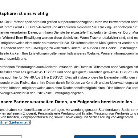
20, 13:07:09)
58:18)
020, 16:03:19)
atsphäre ist uns wichtig
, 16:07:17)
0, 16:04:56)
ere
1019
-Partner speichern und greifen auf personenbezogene Daten wie Browserdaten oder 
, 16:10:05)
f Ihrem Gerät zu. Durch Auswahl von Akzeptieren aktivieren Sie Tracking-Technologien für d
2.2020, 16:11:10)
artner verarbeiten Daten, um Ihnen Dienste bereitzustellen“ aufgeführten Zwecke. Durch Aus
.2020, 16:14:24)
 Widerruf Ihrer Einwilligung werden diese deaktiviert. Wenn Tracker deaktiviert sind, sind m
 möglicherweise nicht mehr so relevant für Sie. Sie können dieses Menü jederzeit wieder auf
3:03:51)
 zu ändern oder Ihre Einwilligung zu widerrufen, indem Sie auf den Link Cookie-Einstellunge
, 13:07:37)
20, 13:10:58)
eite klicken. Ihre Einstellungen gelten innerhalb unseres Website. Weitere Informationen fin
02.2020, 13:14:43)
nschutzerklärung.
, 13:19:26)
etroffenen Einstellungen auch Anbieter umfassen, die Daten in Drittstaaten ohne Vorliegen ei
14.02.2020, 13:30:09)
.2020, 13:52:16)
itsbeschlusses gem Art 45 DSGVO und ohne geeignete Garantien gem Art 46 DSGVO übermi
m 14.02.2020, 13:55:18)
gung auch hierfür (Art 49 Abs 1 lit a DSGVO). Dies gilt insbesondere für Datenübermittlungen i
am 14.02.2020, 13:59:11)
esondere das Risiko, dass Ihre Daten durch Behörden zu Kontroll- und zu Überwachungsz
r587913
am 14.02.2020, 14:03:03)
werden können, möglicherweise auch ohne Rechtsbehelfsmöglichkeiten. Dies können Sie abst
uno
am 14.02.2020, 14:10:02)
eweiligen Anbieter in der Liste keine Einwilligung abgeben.
User587913
am 14.02.2020, 14:22:04)
s
(
Lazy Jones
am 14.02.2020, 14:31:54)
nsere Partner verarbeiten Daten, um Folgendes bereitzustellen:
gers
(
User587913
am 14.02.2020, 14:35:24)
eigers
(
Lazy Jones
am 14.02.2020, 14:38:45)
enschaften zur Identifikation aktiv abfragen. Verwendung genauer Standortdaten. Speichern 
s
(
raiuno
am 14.02.2020, 14:35:08)
ionen auf einem Endgerät. Personalisierte Werbung und Inhalte, Messung von Werbeleistung 
von Inhalten, Zielgruppenforschung sowie Entwicklung und Verbesserung von Angeboten.
gers
(
Lazy Jones
am 14.02.2020, 14:52:56)
gers
rtner (Lieferanten)
(
Paulas_Papa
am 14.02.2020, 15:11:39)
gers
(
AVS_reloaded
am 14.02.2020, 20:30:26)
 Jones
am 14.02.2020, 14:06:45)
uno
am 14.02.2020, 14:13:22)