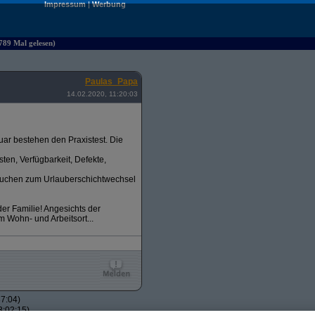
Impressum
|
Werbung
4789 Mal gelesen)
Paulas_Papa
14.02.2020, 11:20:03
uar bestehen den Praxistest. Die
ten, Verfügbarkeit, Defekte,
ersuchen zum Urlauberschichtwechsel
er Familie! Angesichts der
m Wohn- und Arbeitsort...
7:04)
3:02:15)