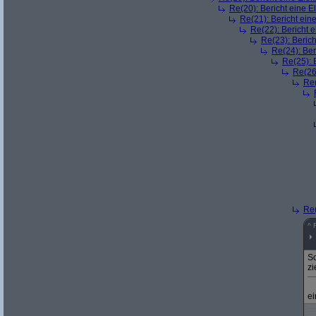
Re(20): Bericht eine E
Re(21): Bericht eine
Re(22): Bericht e
Re(23): Berich
Re(24): Ber
Re(25): 
Re(26)
Re(
Re(
^
So
zi
ei