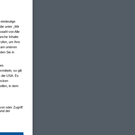
eindeutige
ie unter „Wir
wahl von Alle
anche Inhalte
rufen, um Ihre
n am unteren
den Sie in
nes
tteln, so gilt
n die USA. Es
wecken
ellen, in dem
von oder Zugriff
und der