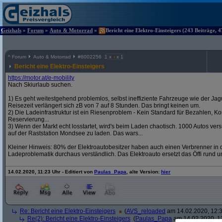
Geizhals
»
Forum
»
Auto & Motorrad
»
Bericht eine Elektro-Einsteigers (243 Beiträge, 
^
Forum
Auto & Motorrad
#
8002256
1 x
x 1
Bericht eine Elektro-Einsteigers
https:/
/
motor.at/
e-mobility
Nach Skiurlaub suchen.
1) Es geht weitestgehend problemlos, selbst ineffiziente Fahrzeuge wie der Jag
Reisezeit verlängert sich zB von 7 auf 8 Stunden. Das bringt keinen um.
2) Die Ladeinfrastruktur ist ein Riesenproblem - Kein Standard für Bezahlen, Kos
Reservierung...
3) Wenn der Markt echt losstartet, wird's beim Laden chaotisch. 1000 Autos v
auf der Raststation Mondsee zu laden. Das wars...
Kleiner Hinweis: 80% der Elektroautobesitzer haben auch einen Verbrenner in d
Ladeproblematik durchaus verständlich. Das Elektroauto ersetzt das Öffi rund u
14.02.2020, 11:23 Uhr - Editiert von
Paulas_Papa
, alte Version:
hier
Re: Bericht eine Elektro-Einsteigers
(
AVS_reloaded
am 14.02.2020, 12:3
Re(2): Bericht eine Elektro-Einsteigers
(
Paulas_Papa
am 14.02.2020, 1