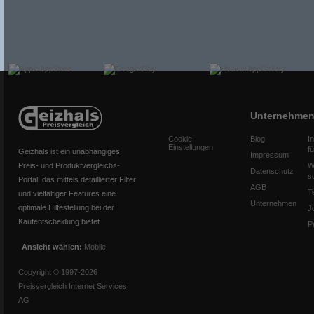
Unternehme
Cookie-
Blog
I
Einstellungen
f
Geizhals ist ein unabhängiges
Impressum
Preis- und Produktvergleichs-
W
Datenschutz
s
Portal, das mittels detaillierter Filter
AGB
T
und vielfältiger Features eine
Unternehmen
optimale Hilfestellung bei der
J
Kaufentscheidung bietet.
P
Ansicht wählen:
Mobile
Copyright © 1997-2026
Preisvergleich Internet Services
AG