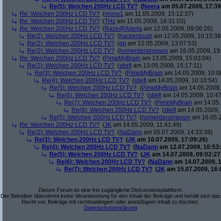
Re(5): Welchen 200Hz LCD TV?
(
Neera
am 05.07.2009, 17:39
Re: Welchen 200Hz LCD TV?
(
mono1
am 11.05.2009, 15:12:37)
Re: Welchen 200Hz LCD TV?
(
THz
am 11.05.2009, 18:31:03)
Re: Welchen 200Hz LCD TV?
(
Raze@Alleria
am 12.05.2009, 09:06:26)
Re(2): Welchen 200Hz LCD TV?
(
hackenbush
am 12.05.2009, 10:15:38
Re(2): Welchen 200Hz LCD TV?
(
gp
am 12.05.2009, 13:07:53)
Re(2): Welchen 200Hz LCD TV?
(
homerdersimpson
am 16.05.2009, 19:
Re: Welchen 200Hz LCD TV?
(
PimpMyBrain
am 13.05.2009, 15:03:04)
Re(2): Welchen 200Hz LCD TV?
(
stiefl
am 13.05.2009, 15:17:11)
Re(3): Welchen 200Hz LCD TV?
(
PimpMyBrain
am 14.05.2009, 10:0
Re(4): Welchen 200Hz LCD TV?
(
stiefl
am 14.05.2009, 10:10:54)
Re(5): Welchen 200Hz LCD TV?
(
PimpMyBrain
am 14.05.2009,
Re(6): Welchen 200Hz LCD TV?
(
stiefl
am 14.05.2009, 10:47
Re(7): Welchen 200Hz LCD TV?
(
PimpMyBrain
am 14.05.
Re(8): Welchen 200Hz LCD TV?
(
stiefl
am 14.05.2009, 
Re(5): Welchen 200Hz LCD TV?
(
homerdersimpson
am 16.05.2
Re: Welchen 200Hz LCD TV?
(
JK
am 14.05.2009, 11:41:49)
Re(2): Welchen 200Hz LCD TV?
(
NaDann
am 05.07.2009, 14:33:39)
Re(3): Welchen 200Hz LCD TV?
(
JK
am 10.07.2009, 17:09:26)
Re(4): Welchen 200Hz LCD TV?
(
NaDann
am 12.07.2009, 10:53:
Re(5): Welchen 200Hz LCD TV?
(
JK
am 14.07.2009, 09:02:27
Re(6): Welchen 200Hz LCD TV?
(
NaDann
am 14.07.2009, 1
Re(7): Welchen 200Hz LCD TV?
(
JK
am 15.07.2009, 16:
Dieses Forum ist eine frei zugängliche Diskussionsplattform.
Der Betreiber übernimmt keine Verantwortung für den Inhalt der Beiträge und behält sich das
Recht vor, Beiträge mit rechtswidrigem oder anstößigem Inhalt zu löschen.
Datenschutzerklärung