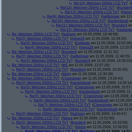
Re(15): Welchen 200Hz LCD TV?
(
Re(12): Welchen 200Hz LCD TV?
(
thunder4
Re(13): Welchen 200Hz LCD TV?
(
Hann
Re(9): Welchen 200Hz LCD TV?
(
hellbringer
am 12.0
Re(10): Welchen 200Hz LCD TV?
(
hackenbush
am
Re(11): Welchen 200Hz LCD TV?
(
thunder4
am
Re(12): Welchen 200Hz LCD TV?
(
hackenb
Re: Welchen 200Hz LCD TV?
(
NaDann
am 10.05.2009, 18:48:58)
Re(2): Welchen 200Hz LCD TV?
(
mega28
am 11.05.2009, 10:39:25)
Re(3): Welchen 200Hz LCD TV?
(
Evildude
am 11.05.2009, 10:55:36)
Re(4): Welchen 200Hz LCD TV?
(
mega28
am 11.05.2009, 12:20:5
Re: Welchen 200Hz LCD TV?
(
thunder4
am 11.05.2009, 11:31:32)
Re(2): Welchen 200Hz LCD TV?
(
hellbringer
am 11.05.2009, 11:48:55)
Re(3): Welchen 200Hz LCD TV?
(
thunder4
am 11.05.2009, 16:30:03)
Re: Welchen 200Hz LCD TV?
(
thE
am 11.05.2009, 12:07:28)
Re(2): Welchen 200Hz LCD TV?
(
thunder4
am 11.05.2009, 16:30:45)
Re: Welchen 200Hz LCD TV?
(
Mohy
am 11.05.2009, 12:30:39)
Re: Welchen 200Hz LCD TV?
(
Cheesinger
am 11.05.2009, 13:26:42)
Re(2): Welchen 200Hz LCD TV?
(
hackenbush
am 11.05.2009, 14:20:14
Re(3): Welchen 200Hz LCD TV?
(
Cheesinger
am 12.05.2009, 10:57:
Re(4): Welchen 200Hz LCD TV?
(
hackenbush
am 12.05.2009, 11:
Re(5): Welchen 200Hz LCD TV?
(
Cheesinger
am 12.05.2009, 1
Re(6): Welchen 200Hz LCD TV?
(
hackenbush
am 12.05.2009
Re(7): Welchen 200Hz LCD TV?
(
Cheesinger
am 12.05.20
Re(8): Welchen 200Hz LCD TV?
(
hackenbush
am 12.05
Re(2): Welchen 200Hz LCD TV?
(
NaDann
am 11.05.2009, 14:40:47)
Re: Welchen 200Hz LCD TV?
(
Neera
am 11.05.2009, 13:52:00)
Re(2): Welchen 200Hz LCD TV?
(
thunder4
am 11.05.2009, 16:33:59)
Re(3): Welchen 200Hz LCD TV?
(
Neera
am 12.05.2009, 10:39:55)
Re(4): Welchen 200Hz LCD TV?
(
NaDann
am 05.07.2009, 14:51: