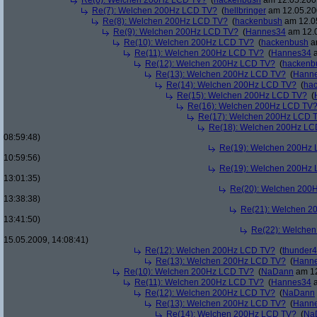
Re(6): Welchen 200Hz LCD TV?
(
hackenbush
am 12.05.2009
Re(7): Welchen 200Hz LCD TV?
(
hellbringer
am 12.05.200
Re(8): Welchen 200Hz LCD TV?
(
hackenbush
am 12.05
Re(9): Welchen 200Hz LCD TV?
(
Hannes34
am 12.0
Re(10): Welchen 200Hz LCD TV?
(
hackenbush
am
Re(11): Welchen 200Hz LCD TV?
(
Hannes34
a
Re(12): Welchen 200Hz LCD TV?
(
hackenb
Re(13): Welchen 200Hz LCD TV?
(
Hann
Re(14): Welchen 200Hz LCD TV?
(
ha
Re(15): Welchen 200Hz LCD TV?
(
Re(16): Welchen 200Hz LCD TV
Re(17): Welchen 200Hz LCD 
Re(18): Welchen 200Hz LC
08:59:48)
Re(19): Welchen 200Hz
10:59:56)
Re(19): Welchen 200Hz
13:01:35)
Re(20): Welchen 200
13:38:38)
Re(21): Welchen 2
13:41:50)
Re(22): Welche
15.05.2009, 14:08:41)
Re(12): Welchen 200Hz LCD TV?
(
thunder4
Re(13): Welchen 200Hz LCD TV?
(
Hann
Re(10): Welchen 200Hz LCD TV?
(
NaDann
am 12
Re(11): Welchen 200Hz LCD TV?
(
Hannes34
a
Re(12): Welchen 200Hz LCD TV?
(
NaDann
Re(13): Welchen 200Hz LCD TV?
(
Hann
Re(14): Welchen 200Hz LCD TV?
(
Na