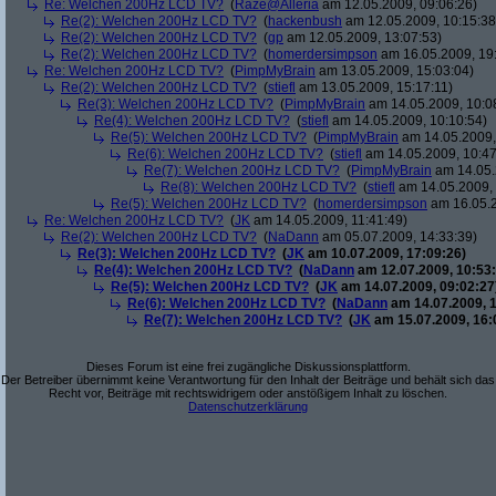
Re: Welchen 200Hz LCD TV?
(
Raze@Alleria
am 12.05.2009, 09:06:26)
Re(2): Welchen 200Hz LCD TV?
(
hackenbush
am 12.05.2009, 10:15:38
Re(2): Welchen 200Hz LCD TV?
(
gp
am 12.05.2009, 13:07:53)
Re(2): Welchen 200Hz LCD TV?
(
homerdersimpson
am 16.05.2009, 19:
Re: Welchen 200Hz LCD TV?
(
PimpMyBrain
am 13.05.2009, 15:03:04)
Re(2): Welchen 200Hz LCD TV?
(
stiefl
am 13.05.2009, 15:17:11)
Re(3): Welchen 200Hz LCD TV?
(
PimpMyBrain
am 14.05.2009, 10:0
Re(4): Welchen 200Hz LCD TV?
(
stiefl
am 14.05.2009, 10:10:54)
Re(5): Welchen 200Hz LCD TV?
(
PimpMyBrain
am 14.05.2009,
Re(6): Welchen 200Hz LCD TV?
(
stiefl
am 14.05.2009, 10:47
Re(7): Welchen 200Hz LCD TV?
(
PimpMyBrain
am 14.05.
Re(8): Welchen 200Hz LCD TV?
(
stiefl
am 14.05.2009, 
Re(5): Welchen 200Hz LCD TV?
(
homerdersimpson
am 16.05.2
Re: Welchen 200Hz LCD TV?
(
JK
am 14.05.2009, 11:41:49)
Re(2): Welchen 200Hz LCD TV?
(
NaDann
am 05.07.2009, 14:33:39)
Re(3): Welchen 200Hz LCD TV?
(
JK
am 10.07.2009, 17:09:26)
Re(4): Welchen 200Hz LCD TV?
(
NaDann
am 12.07.2009, 10:53:
Re(5): Welchen 200Hz LCD TV?
(
JK
am 14.07.2009, 09:02:27
Re(6): Welchen 200Hz LCD TV?
(
NaDann
am 14.07.2009, 1
Re(7): Welchen 200Hz LCD TV?
(
JK
am 15.07.2009, 16:
Dieses Forum ist eine frei zugängliche Diskussionsplattform.
Der Betreiber übernimmt keine Verantwortung für den Inhalt der Beiträge und behält sich das
Recht vor, Beiträge mit rechtswidrigem oder anstößigem Inhalt zu löschen.
Datenschutzerklärung