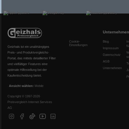
Unternehme
Cookie-
Blog
I
Einstellungen
f
Geizhals ist ein unabhängiges
Impressum
Preis- und Produktvergleichs-
W
Datenschutz
s
Portal, das mittels detaillierter Filter
AGB
T
und vielfältiger Features eine
Unternehmen
optimale Hilfestellung bei der
J
Kaufentscheidung bietet.
P
Ansicht wählen:
Mobile
Copyright © 1997-2026
Preisvergleich Internet Services
AG