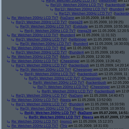
Re(9): Welchen 200Hz LCD TV?
(
hellbringer
am 12.0
Re(10): Welchen 200Hz LCD TV?
(
hackenbush
am
Re(11): Welchen 200Hz LCD TV?
(
thunder4
am
Re(12): Welchen 200Hz LCD TV?
(
hackenb
Re: Welchen 200Hz LCD TV?
(
NaDann
am 10.05.2009, 18:48:58)
Re(2): Welchen 200Hz LCD TV?
(
mega28
am 11.05.2009, 10:39:25)
Re(3): Welchen 200Hz LCD TV?
(
Evildude
am 11.05.2009, 10:55:36)
Re(4): Welchen 200Hz LCD TV?
(
mega28
am 11.05.2009, 12:20:5
Re: Welchen 200Hz LCD TV?
(
thunder4
am 11.05.2009, 11:31:32)
Re(2): Welchen 200Hz LCD TV?
(
hellbringer
am 11.05.2009, 11:48:55)
Re(3): Welchen 200Hz LCD TV?
(
thunder4
am 11.05.2009, 16:30:03)
Re: Welchen 200Hz LCD TV?
(
thE
am 11.05.2009, 12:07:28)
Re(2): Welchen 200Hz LCD TV?
(
thunder4
am 11.05.2009, 16:30:45)
Re: Welchen 200Hz LCD TV?
(
Mohy
am 11.05.2009, 12:30:39)
Re: Welchen 200Hz LCD TV?
(
Cheesinger
am 11.05.2009, 13:26:42)
Re(2): Welchen 200Hz LCD TV?
(
hackenbush
am 11.05.2009, 14:20:14
Re(3): Welchen 200Hz LCD TV?
(
Cheesinger
am 12.05.2009, 10:57:
Re(4): Welchen 200Hz LCD TV?
(
hackenbush
am 12.05.2009, 11:
Re(5): Welchen 200Hz LCD TV?
(
Cheesinger
am 12.05.2009, 1
Re(6): Welchen 200Hz LCD TV?
(
hackenbush
am 12.05.2009
Re(7): Welchen 200Hz LCD TV?
(
Cheesinger
am 12.05.20
Re(8): Welchen 200Hz LCD TV?
(
hackenbush
am 12.05
Re(2): Welchen 200Hz LCD TV?
(
NaDann
am 11.05.2009, 14:40:47)
Re: Welchen 200Hz LCD TV?
(
Neera
am 11.05.2009, 13:52:00)
Re(2): Welchen 200Hz LCD TV?
(
thunder4
am 11.05.2009, 16:33:59)
Re(3): Welchen 200Hz LCD TV?
(
Neera
am 12.05.2009, 10:39:55)
Re(4): Welchen 200Hz LCD TV?
(
NaDann
am 05.07.2009, 14:51:
Re(5): Welchen 200Hz LCD TV?
(
Neera
am 05.07.2009, 17:39
Re: Welchen 200Hz LCD TV?
(
mono1
am 11.05.2009, 15:12:37)
Re: Welchen 200Hz LCD TV?
(
THz
am 11.05.2009, 18:31:03)