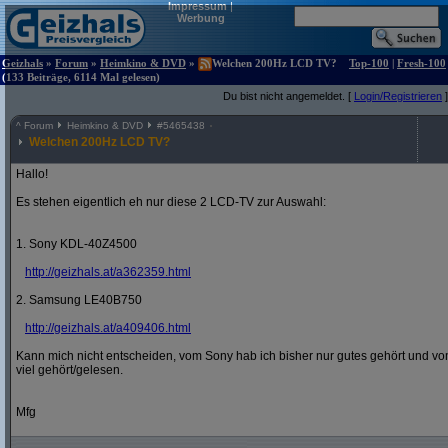
Impressum
|
Werbung
Geizhals
»
Forum
»
Heimkino & DVD
»
Welchen 200Hz LCD TV?
Top-100
|
Fresh-100
(133 Beiträge, 6114 Mal gelesen)
Du bist nicht angemeldet. [
Login/Registrieren
]
^
Forum
Heimkino & DVD
#
5465438
Welchen 200Hz LCD TV?
Hallo!
Es stehen eigentlich eh nur diese 2 LCD-TV zur Auswahl:
1. Sony KDL-40Z4500
http:/
/
geizhals.at/
a362359.html
2. Samsung LE40B750
http:/
/
geizhals.at/
a409406.html
Kann mich nicht entscheiden, vom Sony hab ich bisher nur gutes gehört und vo
viel gehört/gelesen.
Mfg