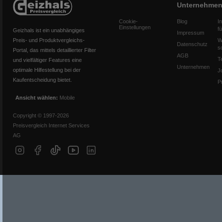
Unternehme
Cookie-
Blog
I
Einstellungen
f
Geizhals ist ein unabhängiges
Impressum
Preis- und Produktvergleichs-
W
Datenschutz
s
Portal, das mittels detaillierter Filter
AGB
T
und vielfältiger Features eine
Unternehmen
optimale Hilfestellung bei der
J
Kaufentscheidung bietet.
P
Ansicht wählen:
Mobile
Copyright © 1997-2026
Preisvergleich Internet Services
AG