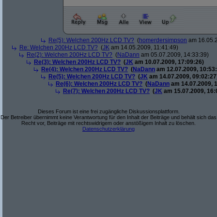
Re(5): Welchen 200Hz LCD TV?
(
homerdersimpson
am 16.05.2
Re: Welchen 200Hz LCD TV?
(
JK
am 14.05.2009, 11:41:49)
Re(2): Welchen 200Hz LCD TV?
(
NaDann
am 05.07.2009, 14:33:39)
Re(3): Welchen 200Hz LCD TV?
(
JK
am 10.07.2009, 17:09:26)
Re(4): Welchen 200Hz LCD TV?
(
NaDann
am 12.07.2009, 10:53:
Re(5): Welchen 200Hz LCD TV?
(
JK
am 14.07.2009, 09:02:27
Re(6): Welchen 200Hz LCD TV?
(
NaDann
am 14.07.2009, 1
Re(7): Welchen 200Hz LCD TV?
(
JK
am 15.07.2009, 16:
Dieses Forum ist eine frei zugängliche Diskussionsplattform.
Der Betreiber übernimmt keine Verantwortung für den Inhalt der Beiträge und behält sich das
Recht vor, Beiträge mit rechtswidrigem oder anstößigem Inhalt zu löschen.
Datenschutzerklärung