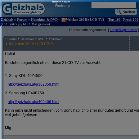
Impressum
|
Werbung
Geizhals
»
Forum
»
Heimkino & DVD
»
Welchen 200Hz LCD TV?
Top-100
|
Fresh-100
(133 Beiträge, 6193 Mal gelesen)
Du bist nicht angemeldet. [
Login/Registrieren
]
^
Forum
Heimkino & DVD
#
5465438
Welchen 200Hz LCD TV?
Hallo!
Es stehen eigentlich eh nur diese 2 LCD-TV zur Auswahl:
1. Sony KDL-40Z4500
http:/
/
geizhals.at/
a362359.html
2. Samsung LE40B750
http:/
/
geizhals.at/
a409406.html
Kann mich nicht entscheiden, vom Sony hab ich bisher nur gutes gehört und vo
viel gehört/gelesen.
Mfg