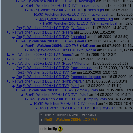
Re(3): Welchen 200Hz LCD TV?
(
Cheesinger
am 12.05.2009, 10:57:
Re(4): Welchen 200Hz LCD TV?
(
hackenbush
am 12.05.2009, 11:
Re(5): Welchen 200Hz LCD TV?
(
Cheesinger
am 12.05.2009, 1
Re(6): Welchen 200Hz LCD TV?
(
hackenbush
am 12.05.2009
Re(7): Welchen 200Hz LCD TV?
(
Cheesinger
am 12.05.20
Re(8): Welchen 200Hz LCD TV?
(
hackenbush
am 12.05
Re(2): Welchen 200Hz LCD TV?
(
NaDann
am 11.05.2009, 14:40:47)
Re: Welchen 200Hz LCD TV?
(
Neera
am 11.05.2009, 13:52:00)
Re(2): Welchen 200Hz LCD TV?
(
thunder4
am 11.05.2009, 16:33:59)
Re(3): Welchen 200Hz LCD TV?
(
Neera
am 12.05.2009, 10:39:55)
Re(4): Welchen 200Hz LCD TV?
(
NaDann
am 05.07.2009, 14:51:
Re(5): Welchen 200Hz LCD TV?
(
Neera
am 05.07.2009, 17:39
Re: Welchen 200Hz LCD TV?
(
mono1
am 11.05.2009, 15:12:37)
Re: Welchen 200Hz LCD TV?
(
THz
am 11.05.2009, 18:31:03)
Re: Welchen 200Hz LCD TV?
(
Raze@Alleria
am 12.05.2009, 09:06:26)
Re(2): Welchen 200Hz LCD TV?
(
hackenbush
am 12.05.2009, 10:15:38
Re(2): Welchen 200Hz LCD TV?
(
gp
am 12.05.2009, 13:07:53)
Re(2): Welchen 200Hz LCD TV?
(
homerdersimpson
am 16.05.2009, 19:
Re: Welchen 200Hz LCD TV?
(
PimpMyBrain
am 13.05.2009, 15:03:04)
Re(2): Welchen 200Hz LCD TV?
(
stiefl
am 13.05.2009, 15:17:11)
Re(3): Welchen 200Hz LCD TV?
(
PimpMyBrain
am 14.05.2009, 10:0
Re(4): Welchen 200Hz LCD TV?
(
stiefl
am 14.05.2009, 10:10:54)
Re(5): Welchen 200Hz LCD TV?
(
PimpMyBrain
am 14.05.2009,
Re(6): Welchen 200Hz LCD TV?
(
stiefl
am 14.05.2009, 10:47
Re(7): Welchen 200Hz LCD TV?
(
PimpMyBrain
am 14.05.
^
Forum
Heimkino & DVD
#
5471515
Re(8): Welchen 200Hz LCD TV?
echt trollig