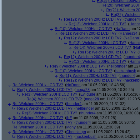
Re(19): Welchen 200Hz
Re(20): Welchen 200
Re(21): Welchen 2
Re(22): Welche
Re(12): Welchen 200Hz LCD TV?
(
thunder4
Re(13): Welchen 200Hz LCD TV?
(
Hann
Re(10): Welchen 200Hz LCD TV?
(
NaDann
am 12
Re(11): Welchen 200Hz LCD TV?
(
Hannes34
a
Re(12): Welchen 200Hz LCD TV?
(
NaDann
Re(13): Welchen 200Hz LCD TV?
(
Hann
Re(14): Welchen 200Hz LCD TV?
(
Na
Re(15): Welchen 200Hz LCD TV?
(
Re(12): Welchen 200Hz LCD TV?
(
thunder4
Re(13): Welchen 200Hz LCD TV?
(
Hann
Re(9): Welchen 200Hz LCD TV?
(
hellbringer
am 12.0
Re(10): Welchen 200Hz LCD TV?
(
hackenbush
am
Re(11): Welchen 200Hz LCD TV?
(
thunder4
am
Re(12): Welchen 200Hz LCD TV?
(
hackenb
Re: Welchen 200Hz LCD TV?
(
NaDann
am 10.05.2009, 18:48:58)
Re(2): Welchen 200Hz LCD TV?
(
mega28
am 11.05.2009, 10:39:25)
Re(3): Welchen 200Hz LCD TV?
(
Evildude
am 11.05.2009, 10:55:36)
Re(4): Welchen 200Hz LCD TV?
(
mega28
am 11.05.2009, 12:20:5
Re: Welchen 200Hz LCD TV?
(
thunder4
am 11.05.2009, 11:31:32)
Re(2): Welchen 200Hz LCD TV?
(
hellbringer
am 11.05.2009, 11:48:55)
Re(3): Welchen 200Hz LCD TV?
(
thunder4
am 11.05.2009, 16:30:03)
Re: Welchen 200Hz LCD TV?
(
thE
am 11.05.2009, 12:07:28)
Re(2): Welchen 200Hz LCD TV?
(
thunder4
am 11.05.2009, 16:30:45)
Re: Welchen 200Hz LCD TV?
(
Mohy
am 11.05.2009, 12:30:39)
Re: Welchen 200Hz LCD TV?
(
Cheesinger
am 11.05.2009, 13:26:42)
Re(2): Welchen 200Hz LCD TV?
(
hackenbush
am 11.05.2009, 14:20:14