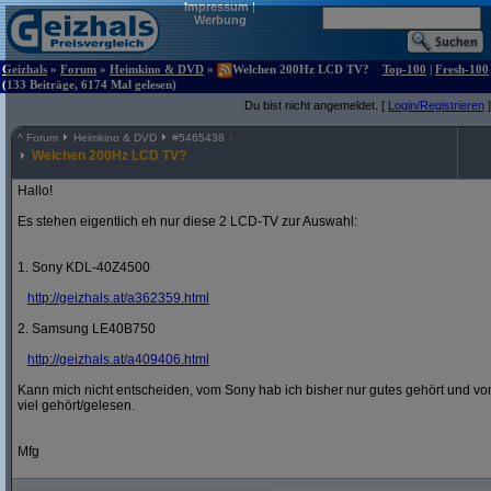
Impressum
|
Werbung
Geizhals
»
Forum
»
Heimkino & DVD
»
Welchen 200Hz LCD TV?
Top-100
|
Fresh-100
(133 Beiträge, 6174 Mal gelesen)
Du bist nicht angemeldet. [
Login/Registrieren
]
^
Forum
Heimkino & DVD
#
5465438
Welchen 200Hz LCD TV?
Hallo!
Es stehen eigentlich eh nur diese 2 LCD-TV zur Auswahl:
1. Sony KDL-40Z4500
http:/
/
geizhals.at/
a362359.html
2. Samsung LE40B750
http:/
/
geizhals.at/
a409406.html
Kann mich nicht entscheiden, vom Sony hab ich bisher nur gutes gehört und vo
viel gehört/gelesen.
Mfg