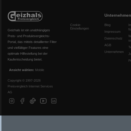
Unternehme
Cookie-
Blog
I
Einstellungen
f
Geizhals ist ein unabhängiges
Impressum
Preis- und Produktvergleichs-
W
Datenschutz
s
Portal, das mittels detaillierter Filter
AGB
T
und vielfältiger Features eine
Unternehmen
optimale Hilfestellung bei der
J
Kaufentscheidung bietet.
P
Ansicht wählen:
Mobile
Copyright © 1997-2026
Preisvergleich Internet Services
AG