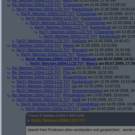
Re: Welchen 200Hz LCD TV?
(
Mohy
am 11.05.2009, 12:30:39)
Re: Welchen 200Hz LCD TV?
(
Cheesinger
am 11.05.2009, 13:26:42)
Re(2): Welchen 200Hz LCD TV?
(
hackenbush
am 11.05.2009, 14:20:14
Re(3): Welchen 200Hz LCD TV?
(
Cheesinger
am 12.05.2009, 10:57:
Re(4): Welchen 200Hz LCD TV?
(
hackenbush
am 12.05.2009, 11:
Re(5): Welchen 200Hz LCD TV?
(
Cheesinger
am 12.05.2009, 1
Re(6): Welchen 200Hz LCD TV?
(
hackenbush
am 12.05.2009
Re(7): Welchen 200Hz LCD TV?
(
Cheesinger
am 12.05.20
Re(8): Welchen 200Hz LCD TV?
(
hackenbush
am 12.05
Re(2): Welchen 200Hz LCD TV?
(
NaDann
am 11.05.2009, 14:40:47)
Re: Welchen 200Hz LCD TV?
(
Neera
am 11.05.2009, 13:52:00)
Re(2): Welchen 200Hz LCD TV?
(
thunder4
am 11.05.2009, 16:33:59)
Re(3): Welchen 200Hz LCD TV?
(
Neera
am 12.05.2009, 10:39:55)
Re(4): Welchen 200Hz LCD TV?
(
NaDann
am 05.07.2009, 14:51:
Re(5): Welchen 200Hz LCD TV?
(
Neera
am 05.07.2009, 17:39
Re: Welchen 200Hz LCD TV?
(
mono1
am 11.05.2009, 15:12:37)
Re: Welchen 200Hz LCD TV?
(
THz
am 11.05.2009, 18:31:03)
Re: Welchen 200Hz LCD TV?
(
Raze@Alleria
am 12.05.2009, 09:06:26)
Re(2): Welchen 200Hz LCD TV?
(
hackenbush
am 12.05.2009, 10:15:38
Re(2): Welchen 200Hz LCD TV?
(
gp
am 12.05.2009, 13:07:53)
Re(2): Welchen 200Hz LCD TV?
(
homerdersimpson
am 16.05.2009, 19:
Re: Welchen 200Hz LCD TV?
(
PimpMyBrain
am 13.05.2009, 15:03:04)
Re(2): Welchen 200Hz LCD TV?
(
stiefl
am 13.05.2009, 15:17:11)
Re(3): Welchen 200Hz LCD TV?
(
PimpMyBrain
am 14.05.2009, 10:0
Re(4): Welchen 200Hz LCD TV?
(
stiefl
am 14.05.2009, 10:10:54)
^
Forum
Heimkino & DVD
#
5471255
Re(5): Welchen 200Hz LCD TV?
Jawohl Herr Professor alles verstanden und gespeichert... werde