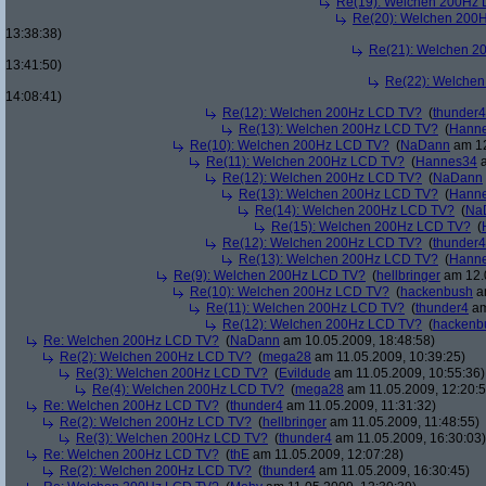
Re(19): Welchen 200Hz
Re(20): Welchen 200
13:38:38)
Re(21): Welchen 2
13:41:50)
Re(22): Welche
14:08:41)
Re(12): Welchen 200Hz LCD TV?
(
thunder4
Re(13): Welchen 200Hz LCD TV?
(
Hann
Re(10): Welchen 200Hz LCD TV?
(
NaDann
am 12
Re(11): Welchen 200Hz LCD TV?
(
Hannes34
a
Re(12): Welchen 200Hz LCD TV?
(
NaDann
Re(13): Welchen 200Hz LCD TV?
(
Hann
Re(14): Welchen 200Hz LCD TV?
(
Na
Re(15): Welchen 200Hz LCD TV?
(
Re(12): Welchen 200Hz LCD TV?
(
thunder4
Re(13): Welchen 200Hz LCD TV?
(
Hann
Re(9): Welchen 200Hz LCD TV?
(
hellbringer
am 12.0
Re(10): Welchen 200Hz LCD TV?
(
hackenbush
am
Re(11): Welchen 200Hz LCD TV?
(
thunder4
am
Re(12): Welchen 200Hz LCD TV?
(
hackenb
Re: Welchen 200Hz LCD TV?
(
NaDann
am 10.05.2009, 18:48:58)
Re(2): Welchen 200Hz LCD TV?
(
mega28
am 11.05.2009, 10:39:25)
Re(3): Welchen 200Hz LCD TV?
(
Evildude
am 11.05.2009, 10:55:36)
Re(4): Welchen 200Hz LCD TV?
(
mega28
am 11.05.2009, 12:20:5
Re: Welchen 200Hz LCD TV?
(
thunder4
am 11.05.2009, 11:31:32)
Re(2): Welchen 200Hz LCD TV?
(
hellbringer
am 11.05.2009, 11:48:55)
Re(3): Welchen 200Hz LCD TV?
(
thunder4
am 11.05.2009, 16:30:03)
Re: Welchen 200Hz LCD TV?
(
thE
am 11.05.2009, 12:07:28)
Re(2): Welchen 200Hz LCD TV?
(
thunder4
am 11.05.2009, 16:30:45)