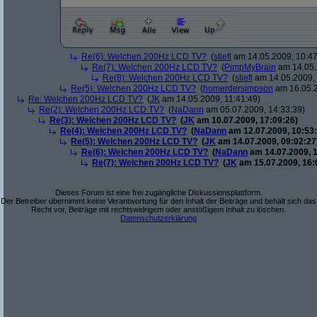
Re(6): Welchen 200Hz LCD TV?
(
stiefl
am 14.05.2009, 10:47
Re(7): Welchen 200Hz LCD TV?
(
PimpMyBrain
am 14.05.
Re(8): Welchen 200Hz LCD TV?
(
stiefl
am 14.05.2009, 
Re(5): Welchen 200Hz LCD TV?
(
homerdersimpson
am 16.05.2
Re: Welchen 200Hz LCD TV?
(
JK
am 14.05.2009, 11:41:49)
Re(2): Welchen 200Hz LCD TV?
(
NaDann
am 05.07.2009, 14:33:39)
Re(3): Welchen 200Hz LCD TV?
(
JK
am 10.07.2009, 17:09:26)
Re(4): Welchen 200Hz LCD TV?
(
NaDann
am 12.07.2009, 10:53:
Re(5): Welchen 200Hz LCD TV?
(
JK
am 14.07.2009, 09:02:27
Re(6): Welchen 200Hz LCD TV?
(
NaDann
am 14.07.2009, 1
Re(7): Welchen 200Hz LCD TV?
(
JK
am 15.07.2009, 16:
Dieses Forum ist eine frei zugängliche Diskussionsplattform.
Der Betreiber übernimmt keine Verantwortung für den Inhalt der Beiträge und behält sich das
Recht vor, Beiträge mit rechtswidrigem oder anstößigem Inhalt zu löschen.
Datenschutzerklärung