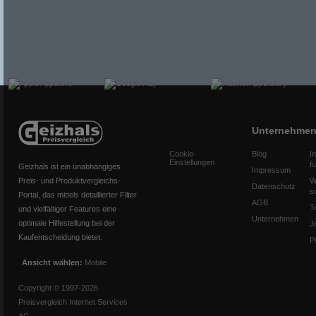
Unternehme
Cookie-
Blog
I
Einstellungen
f
Geizhals ist ein unabhängiges
Impressum
Preis- und Produktvergleichs-
W
Datenschutz
s
Portal, das mittels detaillierter Filter
AGB
T
und vielfältiger Features eine
Unternehmen
optimale Hilfestellung bei der
J
Kaufentscheidung bietet.
P
Ansicht wählen:
Mobile
Copyright © 1997-2026
Preisvergleich Internet Services