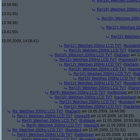
Re(19): Welchen 200Hz
10:59:56)
Re(19): Welchen 200Hz
13:01:35)
Re(20): Welchen 200
13:38:38)
Re(21): Welchen 2
13:41:50)
Re(22): Welche
15.05.2009, 14:08:41)
Re(12): Welchen 200Hz LCD TV?
(
thunder4
Re(13): Welchen 200Hz LCD TV?
(
Hann
Re(10): Welchen 200Hz LCD TV?
(
NaDann
am 12
Re(11): Welchen 200Hz LCD TV?
(
Hannes34
a
Re(12): Welchen 200Hz LCD TV?
(
NaDann
Re(13): Welchen 200Hz LCD TV?
(
Hann
Re(14): Welchen 200Hz LCD TV?
(
Na
Re(15): Welchen 200Hz LCD TV?
(
Re(12): Welchen 200Hz LCD TV?
(
thunder4
Re(13): Welchen 200Hz LCD TV?
(
Hann
Re(9): Welchen 200Hz LCD TV?
(
hellbringer
am 12.0
Re(10): Welchen 200Hz LCD TV?
(
hackenbush
am
Re(11): Welchen 200Hz LCD TV?
(
thunder4
am
Re(12): Welchen 200Hz LCD TV?
(
hackenb
Re: Welchen 200Hz LCD TV?
(
NaDann
am 10.05.2009, 18:48:58)
Re(2): Welchen 200Hz LCD TV?
(
mega28
am 11.05.2009, 10:39:25)
Re(3): Welchen 200Hz LCD TV?
(
Evildude
am 11.05.2009, 10:55:36)
Re(4): Welchen 200Hz LCD TV?
(
mega28
am 11.05.2009, 12:20:5
Re: Welchen 200Hz LCD TV?
(
thunder4
am 11.05.2009, 11:31:32)
Re(2): Welchen 200Hz LCD TV?
(
hellbringer
am 11.05.2009, 11:48:55)
Re(3): Welchen 200Hz LCD TV?
(
thunder4
am 11.05.2009, 16:30:03)