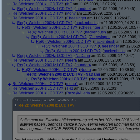
Re: Welchen 200Hz LCD TV?
(
thE
am 11.05.2009, 12:07:28)
Re(2): Welchen 200Hz LCD TV?
(
thunder4
am 11.05.2009, 16:30:45)
Re: Welchen 200Hz LCD TV?
(
Mohy
am 11.05.2009, 12:30:39)
Re: Welchen 200Hz LCD TV?
(
Cheesinger
am 11.05.2009, 13:26:42)
Re(2): Welchen 200Hz LCD TV?
(
hackenbush
am 11.05.2009, 14:20:14
Re(3): Welchen 200Hz LCD TV?
(
Cheesinger
am 12.05.2009, 10:57:
Re(4): Welchen 200Hz LCD TV?
(
hackenbush
am 12.05.2009, 11:
Re(5): Welchen 200Hz LCD TV?
(
Cheesinger
am 12.05.2009, 1
Re(6): Welchen 200Hz LCD TV?
(
hackenbush
am 12.05.2009
Re(7): Welchen 200Hz LCD TV?
(
Cheesinger
am 12.05.20
Re(8): Welchen 200Hz LCD TV?
(
hackenbush
am 12.05
Re(2): Welchen 200Hz LCD TV?
(
NaDann
am 11.05.2009, 14:40:47)
Re: Welchen 200Hz LCD TV?
(
Neera
am 11.05.2009, 13:52:00)
Re(2): Welchen 200Hz LCD TV?
(
thunder4
am 11.05.2009, 16:33:59)
Re(3): Welchen 200Hz LCD TV?
(
Neera
am 12.05.2009, 10:39:55)
Re(4): Welchen 200Hz LCD TV?
(
NaDann
am 05.07.2009, 14:51:
Re(5): Welchen 200Hz LCD TV?
(
Neera
am 05.07.2009, 17:39
Re: Welchen 200Hz LCD TV?
(
mono1
am 11.05.2009, 15:12:37)
Re: Welchen 200Hz LCD TV?
(
THz
am 11.05.2009, 18:31:03)
Re: Welchen 200Hz LCD TV?
(
Raze@Alleria
am 12.05.2009, 09:06:26)
^
Forum
Heimkino & DVD
#
5467764
Re(2): Welchen 200Hz LCD TV?
Sollte man die Zwischenbildspeicerung sei es bei 100 oder 200Hz bei
aktiviert haben , geht das ganze KINO-Feeling verloren und man hat d
den sogenannten SOAP-EFFEKT. Das heisst die DVD/BD´s sehen wie