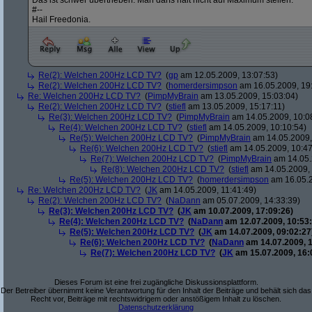
Das ist schwer übertrieben. Man darfs halt nicht auf Maximum stellen.
#--
Hail Freedonia.
Re(2): Welchen 200Hz LCD TV?
(
gp
am 12.05.2009, 13:07:53)
Re(2): Welchen 200Hz LCD TV?
(
homerdersimpson
am 16.05.2009, 19:
Re: Welchen 200Hz LCD TV?
(
PimpMyBrain
am 13.05.2009, 15:03:04)
Re(2): Welchen 200Hz LCD TV?
(
stiefl
am 13.05.2009, 15:17:11)
Re(3): Welchen 200Hz LCD TV?
(
PimpMyBrain
am 14.05.2009, 10:0
Re(4): Welchen 200Hz LCD TV?
(
stiefl
am 14.05.2009, 10:10:54)
Re(5): Welchen 200Hz LCD TV?
(
PimpMyBrain
am 14.05.2009,
Re(6): Welchen 200Hz LCD TV?
(
stiefl
am 14.05.2009, 10:47
Re(7): Welchen 200Hz LCD TV?
(
PimpMyBrain
am 14.05.
Re(8): Welchen 200Hz LCD TV?
(
stiefl
am 14.05.2009, 
Re(5): Welchen 200Hz LCD TV?
(
homerdersimpson
am 16.05.2
Re: Welchen 200Hz LCD TV?
(
JK
am 14.05.2009, 11:41:49)
Re(2): Welchen 200Hz LCD TV?
(
NaDann
am 05.07.2009, 14:33:39)
Re(3): Welchen 200Hz LCD TV?
(
JK
am 10.07.2009, 17:09:26)
Re(4): Welchen 200Hz LCD TV?
(
NaDann
am 12.07.2009, 10:53:
Re(5): Welchen 200Hz LCD TV?
(
JK
am 14.07.2009, 09:02:27
Re(6): Welchen 200Hz LCD TV?
(
NaDann
am 14.07.2009, 1
Re(7): Welchen 200Hz LCD TV?
(
JK
am 15.07.2009, 16:
Dieses Forum ist eine frei zugängliche Diskussionsplattform.
Der Betreiber übernimmt keine Verantwortung für den Inhalt der Beiträge und behält sich das
Recht vor, Beiträge mit rechtswidrigem oder anstößigem Inhalt zu löschen.
Datenschutzerklärung