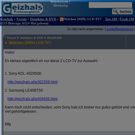
Impressum
|
Werbung
Geizhals
»
Forum
»
Heimkino & DVD
»
Welchen 200Hz LCD TV?
Top-100
|
Fresh-100
(133 Beiträge, 6124 Mal gelesen)
Du bist nicht angemeldet. [
Login/Registrieren
]
^
Forum
Heimkino & DVD
#
5465438
Welchen 200Hz LCD TV?
Hallo!
Es stehen eigentlich eh nur diese 2 LCD-TV zur Auswahl:
1. Sony KDL-40Z4500
http:/
/
geizhals.at/
a362359.html
2. Samsung LE40B750
http:/
/
geizhals.at/
a409406.html
Kann mich nicht entscheiden, vom Sony hab ich bisher nur gutes gehört und vo
viel gehört/gelesen.
Mfg