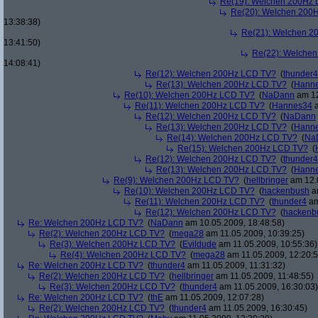
Re(19): Welchen 200Hz
Re(20): Welchen 200
13:38:38)
Re(21): Welchen 2
13:41:50)
Re(22): Welche
14:08:41)
Re(12): Welchen 200Hz LCD TV?
(
thunder4
Re(13): Welchen 200Hz LCD TV?
(
Hann
Re(10): Welchen 200Hz LCD TV?
(
NaDann
am 12
Re(11): Welchen 200Hz LCD TV?
(
Hannes34
a
Re(12): Welchen 200Hz LCD TV?
(
NaDann
Re(13): Welchen 200Hz LCD TV?
(
Hann
Re(14): Welchen 200Hz LCD TV?
(
Na
Re(15): Welchen 200Hz LCD TV?
(
Re(12): Welchen 200Hz LCD TV?
(
thunder4
Re(13): Welchen 200Hz LCD TV?
(
Hann
Re(9): Welchen 200Hz LCD TV?
(
hellbringer
am 12.0
Re(10): Welchen 200Hz LCD TV?
(
hackenbush
am
Re(11): Welchen 200Hz LCD TV?
(
thunder4
am
Re(12): Welchen 200Hz LCD TV?
(
hackenb
Re: Welchen 200Hz LCD TV?
(
NaDann
am 10.05.2009, 18:48:58)
Re(2): Welchen 200Hz LCD TV?
(
mega28
am 11.05.2009, 10:39:25)
Re(3): Welchen 200Hz LCD TV?
(
Evildude
am 11.05.2009, 10:55:36)
Re(4): Welchen 200Hz LCD TV?
(
mega28
am 11.05.2009, 12:20:5
Re: Welchen 200Hz LCD TV?
(
thunder4
am 11.05.2009, 11:31:32)
Re(2): Welchen 200Hz LCD TV?
(
hellbringer
am 11.05.2009, 11:48:55)
Re(3): Welchen 200Hz LCD TV?
(
thunder4
am 11.05.2009, 16:30:03)
Re: Welchen 200Hz LCD TV?
(
thE
am 11.05.2009, 12:07:28)
Re(2): Welchen 200Hz LCD TV?
(
thunder4
am 11.05.2009, 16:30:45)