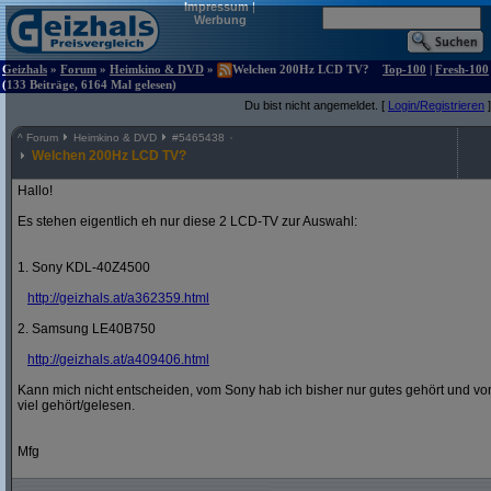
Impressum
|
Werbung
Geizhals
»
Forum
»
Heimkino & DVD
»
Welchen 200Hz LCD TV?
Top-100
|
Fresh-100
(133 Beiträge, 6164 Mal gelesen)
Du bist nicht angemeldet. [
Login/Registrieren
]
^
Forum
Heimkino & DVD
#
5465438
Welchen 200Hz LCD TV?
Hallo!
Es stehen eigentlich eh nur diese 2 LCD-TV zur Auswahl:
1. Sony KDL-40Z4500
http:/
/
geizhals.at/
a362359.html
2. Samsung LE40B750
http:/
/
geizhals.at/
a409406.html
Kann mich nicht entscheiden, vom Sony hab ich bisher nur gutes gehört und vo
viel gehört/gelesen.
Mfg