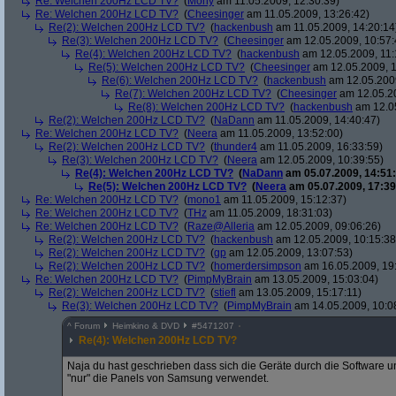
Re: Welchen 200Hz LCD TV?
(
Mohy
am 11.05.2009, 12:30:39)
Re: Welchen 200Hz LCD TV?
(
Cheesinger
am 11.05.2009, 13:26:42)
Re(2): Welchen 200Hz LCD TV?
(
hackenbush
am 11.05.2009, 14:20:14
Re(3): Welchen 200Hz LCD TV?
(
Cheesinger
am 12.05.2009, 10:57:
Re(4): Welchen 200Hz LCD TV?
(
hackenbush
am 12.05.2009, 11:
Re(5): Welchen 200Hz LCD TV?
(
Cheesinger
am 12.05.2009, 1
Re(6): Welchen 200Hz LCD TV?
(
hackenbush
am 12.05.2009
Re(7): Welchen 200Hz LCD TV?
(
Cheesinger
am 12.05.20
Re(8): Welchen 200Hz LCD TV?
(
hackenbush
am 12.05
Re(2): Welchen 200Hz LCD TV?
(
NaDann
am 11.05.2009, 14:40:47)
Re: Welchen 200Hz LCD TV?
(
Neera
am 11.05.2009, 13:52:00)
Re(2): Welchen 200Hz LCD TV?
(
thunder4
am 11.05.2009, 16:33:59)
Re(3): Welchen 200Hz LCD TV?
(
Neera
am 12.05.2009, 10:39:55)
Re(4): Welchen 200Hz LCD TV?
(
NaDann
am 05.07.2009, 14:51:
Re(5): Welchen 200Hz LCD TV?
(
Neera
am 05.07.2009, 17:39
Re: Welchen 200Hz LCD TV?
(
mono1
am 11.05.2009, 15:12:37)
Re: Welchen 200Hz LCD TV?
(
THz
am 11.05.2009, 18:31:03)
Re: Welchen 200Hz LCD TV?
(
Raze@Alleria
am 12.05.2009, 09:06:26)
Re(2): Welchen 200Hz LCD TV?
(
hackenbush
am 12.05.2009, 10:15:38
Re(2): Welchen 200Hz LCD TV?
(
gp
am 12.05.2009, 13:07:53)
Re(2): Welchen 200Hz LCD TV?
(
homerdersimpson
am 16.05.2009, 19:
Re: Welchen 200Hz LCD TV?
(
PimpMyBrain
am 13.05.2009, 15:03:04)
Re(2): Welchen 200Hz LCD TV?
(
stiefl
am 13.05.2009, 15:17:11)
Re(3): Welchen 200Hz LCD TV?
(
PimpMyBrain
am 14.05.2009, 10:0
^
Forum
Heimkino & DVD
#
5471207
Re(4): Welchen 200Hz LCD TV?
Naja du hast geschrieben dass sich die Geräte durch die Software u
"nur" die Panels von Samsung verwendet.