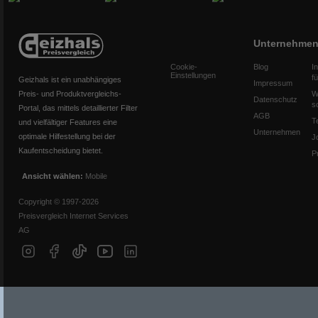
Unternehme
Cookie-
Blog
I
Einstellungen
f
Geizhals ist ein unabhängiges
Impressum
Preis- und Produktvergleichs-
W
Datenschutz
s
Portal, das mittels detaillierter Filter
AGB
T
und vielfältiger Features eine
Unternehmen
optimale Hilfestellung bei der
J
Kaufentscheidung bietet.
P
Ansicht wählen:
Mobile
Copyright © 1997-2026
Preisvergleich Internet Services
AG