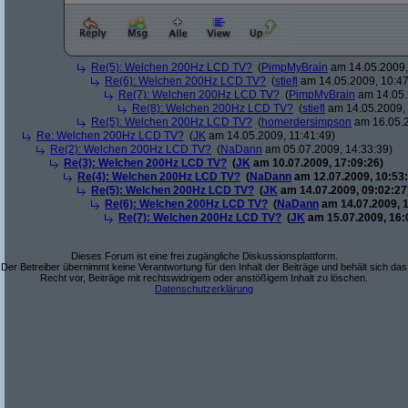
Re(5): Welchen 200Hz LCD TV?
(
PimpMyBrain
am 14.05.2009,
Re(6): Welchen 200Hz LCD TV?
(
stiefl
am 14.05.2009, 10:47
Re(7): Welchen 200Hz LCD TV?
(
PimpMyBrain
am 14.05.
Re(8): Welchen 200Hz LCD TV?
(
stiefl
am 14.05.2009, 
Re(5): Welchen 200Hz LCD TV?
(
homerdersimpson
am 16.05.2
Re: Welchen 200Hz LCD TV?
(
JK
am 14.05.2009, 11:41:49)
Re(2): Welchen 200Hz LCD TV?
(
NaDann
am 05.07.2009, 14:33:39)
Re(3): Welchen 200Hz LCD TV?
(
JK
am 10.07.2009, 17:09:26)
Re(4): Welchen 200Hz LCD TV?
(
NaDann
am 12.07.2009, 10:53:
Re(5): Welchen 200Hz LCD TV?
(
JK
am 14.07.2009, 09:02:27
Re(6): Welchen 200Hz LCD TV?
(
NaDann
am 14.07.2009, 1
Re(7): Welchen 200Hz LCD TV?
(
JK
am 15.07.2009, 16:
Dieses Forum ist eine frei zugängliche Diskussionsplattform.
Der Betreiber übernimmt keine Verantwortung für den Inhalt der Beiträge und behält sich das
Recht vor, Beiträge mit rechtswidrigem oder anstößigem Inhalt zu löschen.
Datenschutzerklärung