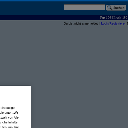
Top-100
|
Fresh-100
Du bist nicht angemeldet. [
Login/Registrieren
]
eindeutige
ie unter „Wir
wahl von Alle
anche Inhalte
rufen, um Ihre