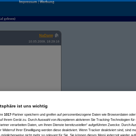
Impressum
|
Werbung
l gelesen)
NaDann
10.05.2009, 18:29:16
m Samsung ist eigentlich noch nicht
atsphäre ist uns wichtig
ere
1017
-Partner speichern und greifen auf personenbezogene Daten wie Browserdaten oder 
f Ihrem Gerät zu. Durch Auswahl von Akzeptieren aktivieren Sie Tracking-Technologien für d
artner verarbeiten Daten, um Ihnen Dienste bereitzustellen“ aufgeführten Zwecke. Durch Aus
 Widerruf Ihrer Einwilligung werden diese deaktiviert. Wenn Tracker deaktiviert sind, sind m
 möglicherweise nicht mehr so relevant für Sie. Sie können dieses Menü jederzeit wieder auf