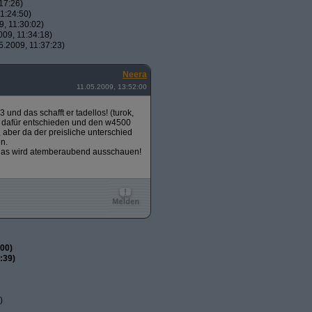
17:26)
1:24:50)
, 11:30:02)
09, 11:34:18)
.2009, 11:37:23)
Neera
11.05.2009, 13:52:00
3 und das schafft er tadellos! (turok,
ch dafür entschieden und den w4500
aber da der preisliche unterschied
en.
h das wird atemberaubend ausschauen!
00)
:39)
)