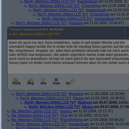
Re(4): Welchen 200Hz LCD TV?
(
hackenbush
am 12.05.2009, 11:
Re(5): Welchen 200Hz LCD TV?
(
Cheesinger
am 12.05.2009, 1
Re(6): Welchen 200Hz LCD TV?
(
hackenbush
am 12.05.2009
Re(7): Welchen 200Hz LCD TV?
(
Cheesinger
am 12.05.20
Re(8): Welchen 200Hz LCD TV?
(
hackenbush
am 12.05
Re(2): Welchen 200Hz LCD TV?
(
NaDann
am 11.05.2009, 14:40:47)
^
Forum
Heimkino & DVD
#
5466485
Re: Welchen 200Hz LCD TV?
Kann dir auch nur den Sony empfehlen, habe in seit letzter Woche und bin
unendlich happy! wollte ihn in erster linie für inputlag freies gamen auf der ps
fifa, smackdown, singstar, etc..alles kein problem) deshalb hab ich mich au
oder w5500 mal weglassen. die wären eigentlich meine erste wahl gewesen, 
auch nicht so dramatisch ist hab ich mich gleich für das topmodell entschied
bluray habe ich leider noch keine schauen können aber ich bin sicher auc
Re(2): Welchen 200Hz LCD TV?
(
thunder4
am 11.05.2009, 16:33:59)
Re(3): Welchen 200Hz LCD TV?
(
Neera
am 12.05.2009, 10:39:55)
Re(4): Welchen 200Hz LCD TV?
(
NaDann
am 05.07.2009, 14:51:
Re(5): Welchen 200Hz LCD TV?
(
Neera
am 05.07.2009, 17:39
Re: Welchen 200Hz LCD TV?
(
mono1
am 11.05.2009, 15:12:37)
Re: Welchen 200Hz LCD TV?
(
THz
am 11.05.2009, 18:31:03)
Re: Welchen 200Hz LCD TV?
(
Raze@Alleria
am 12.05.2009, 09:06:26)
Re(2): Welchen 200Hz LCD TV?
(
hackenbush
am 12.05.2009, 10:15:38
Re(2): Welchen 200Hz LCD TV?
(
gp
am 12.05.2009, 13:07:53)