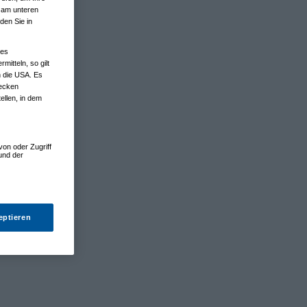
n am unteren
den Sie in
nes
tteln, so gilt
n die USA. Es
wecken
ellen, in dem
von oder Zugriff
und der
eptieren