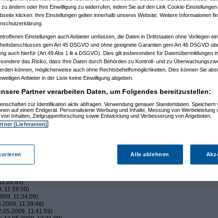
 zu ändern oder Ihre Einwilligung zu widerrufen, indem Sie auf den Link Cookie-Einstellunge
eite klicken. Ihre Einstellungen gelten innerhalb unseres Website. Weitere Informationen fin
nschutzerklärung.
m 10.05.2009, 18:40:25)
etroffenen Einstellungen auch Anbieter umfassen, die Daten in Drittstaaten ohne Vorliegen ei
itsbeschlusses gem Art 45 DSGVO und ohne geeignete Garantien gem Art 46 DSGVO übermi
gung auch hierfür (Art 49 Abs 1 lit a DSGVO). Dies gilt insbesondere für Datenübermittlungen i
esondere das Risiko, dass Ihre Daten durch Behörden zu Kontroll- und zu Überwachungsz
58)
werden können, möglicherweise auch ohne Rechtsbehelfsmöglichkeiten. Dies können Sie abst
2)
eweiligen Anbieter in der Liste keine Einwilligung abgeben.
2:47:20)
nsere Partner verarbeiten Daten, um Folgendes bereitzustellen:
9)
:19)
enschaften zur Identifikation aktiv abfragen. Verwendung genauer Standortdaten. Speichern 
5:21)
ionen auf einem Endgerät. Personalisierte Werbung und Inhalte, Messung von Werbeleistung 
von Inhalten, Zielgruppenforschung sowie Entwicklung und Verbesserung von Angeboten.
01:28)
:12:40)
rtner (Lieferanten)
, 11:17:59)
9, 11:33:25)
.2009, 11:38:17)
5.2009, 11:49:47)
gurieren
Alle ablehnen
Akz
 12.05.2009, 13:26:25)
:14)
59:44)
11:20:53)
, 11:28:50)
009, 11:34:09)
.2009, 11:39:48)
.05.2009, 11:41:59)