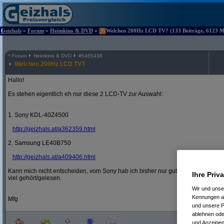
Geizhals
»
Forum
»
Heimkino & DVD
»
Welchen 200Hz LCD TV? (133 Beiträge, 6123 Ma
^
Forum
Heimkino & DVD
#
5465438
Welchen 200Hz LCD TV?
Hallo!
Es stehen eigentlich eh nur diese 2 LCD-TV zur Auswahl:
1. Sony KDL-40Z4500
http:/
/
geizhals.at/
a362359.html
2. Samsung LE40B750
http:/
/
geizhals.at/
a409406.html
Kann mich nicht entscheiden, vom Sony hab ich bisher nur gutes gehört und vo
Ihre Priv
viel gehört/gelesen.
Wir und uns
Kennungen au
Mfg
und unsere P
ablehnen oder
und Anzeigen