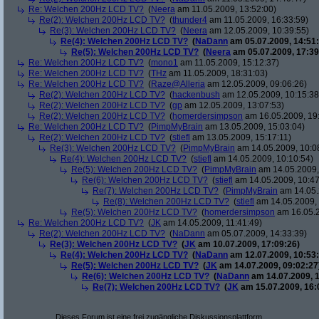
Re: Welchen 200Hz LCD TV?
(
Neera
am 11.05.2009, 13:52:00)
Re(2): Welchen 200Hz LCD TV?
(
thunder4
am 11.05.2009, 16:33:59)
Re(3): Welchen 200Hz LCD TV?
(
Neera
am 12.05.2009, 10:39:55)
Re(4): Welchen 200Hz LCD TV?
(
NaDann
am 05.07.2009, 14:51:
Re(5): Welchen 200Hz LCD TV?
(
Neera
am 05.07.2009, 17:39
Re: Welchen 200Hz LCD TV?
(
mono1
am 11.05.2009, 15:12:37)
Re: Welchen 200Hz LCD TV?
(
THz
am 11.05.2009, 18:31:03)
Re: Welchen 200Hz LCD TV?
(
Raze@Alleria
am 12.05.2009, 09:06:26)
Re(2): Welchen 200Hz LCD TV?
(
hackenbush
am 12.05.2009, 10:15:38
Re(2): Welchen 200Hz LCD TV?
(
gp
am 12.05.2009, 13:07:53)
Re(2): Welchen 200Hz LCD TV?
(
homerdersimpson
am 16.05.2009, 19:
Re: Welchen 200Hz LCD TV?
(
PimpMyBrain
am 13.05.2009, 15:03:04)
Re(2): Welchen 200Hz LCD TV?
(
stiefl
am 13.05.2009, 15:17:11)
Re(3): Welchen 200Hz LCD TV?
(
PimpMyBrain
am 14.05.2009, 10:0
Re(4): Welchen 200Hz LCD TV?
(
stiefl
am 14.05.2009, 10:10:54)
Re(5): Welchen 200Hz LCD TV?
(
PimpMyBrain
am 14.05.2009,
Re(6): Welchen 200Hz LCD TV?
(
stiefl
am 14.05.2009, 10:47
Re(7): Welchen 200Hz LCD TV?
(
PimpMyBrain
am 14.05.
Re(8): Welchen 200Hz LCD TV?
(
stiefl
am 14.05.2009, 
Re(5): Welchen 200Hz LCD TV?
(
homerdersimpson
am 16.05.2
Re: Welchen 200Hz LCD TV?
(
JK
am 14.05.2009, 11:41:49)
Re(2): Welchen 200Hz LCD TV?
(
NaDann
am 05.07.2009, 14:33:39)
Re(3): Welchen 200Hz LCD TV?
(
JK
am 10.07.2009, 17:09:26)
Re(4): Welchen 200Hz LCD TV?
(
NaDann
am 12.07.2009, 10:53:
Re(5): Welchen 200Hz LCD TV?
(
JK
am 14.07.2009, 09:02:27
Re(6): Welchen 200Hz LCD TV?
(
NaDann
am 14.07.2009, 1
Re(7): Welchen 200Hz LCD TV?
(
JK
am 15.07.2009, 16:
Dieses Forum ist eine frei zugängliche Diskussionsplattform.