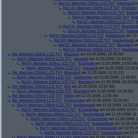
Re(11): Welchen 200Hz LCD TV?
(
Hannes34
a
Re(12): Welchen 200Hz LCD TV?
(
NaDann
Re(13): Welchen 200Hz LCD TV?
(
Hann
Re(14): Welchen 200Hz LCD TV?
(
Na
Re(15): Welchen 200Hz LCD TV?
(
Re(12): Welchen 200Hz LCD TV?
(
thunder4
Re(13): Welchen 200Hz LCD TV?
(
Hann
Re(9): Welchen 200Hz LCD TV?
(
hellbringer
am 12.0
Re(10): Welchen 200Hz LCD TV?
(
hackenbush
am
Re(11): Welchen 200Hz LCD TV?
(
thunder4
am
Re(12): Welchen 200Hz LCD TV?
(
hackenb
Re: Welchen 200Hz LCD TV?
(
NaDann
am 10.05.2009, 18:48:58)
Re(2): Welchen 200Hz LCD TV?
(
mega28
am 11.05.2009, 10:39:25)
Re(3): Welchen 200Hz LCD TV?
(
Evildude
am 11.05.2009, 10:55:36)
Re(4): Welchen 200Hz LCD TV?
(
mega28
am 11.05.2009, 12:20:5
Re: Welchen 200Hz LCD TV?
(
thunder4
am 11.05.2009, 11:31:32)
Re(2): Welchen 200Hz LCD TV?
(
hellbringer
am 11.05.2009, 11:48:55)
Re(3): Welchen 200Hz LCD TV?
(
thunder4
am 11.05.2009, 16:30:03)
Re: Welchen 200Hz LCD TV?
(
thE
am 11.05.2009, 12:07:28)
Re(2): Welchen 200Hz LCD TV?
(
thunder4
am 11.05.2009, 16:30:45)
Re: Welchen 200Hz LCD TV?
(
Mohy
am 11.05.2009, 12:30:39)
Re: Welchen 200Hz LCD TV?
(
Cheesinger
am 11.05.2009, 13:26:42)
Re(2): Welchen 200Hz LCD TV?
(
hackenbush
am 11.05.2009, 14:20:14
Re(3): Welchen 200Hz LCD TV?
(
Cheesinger
am 12.05.2009, 10:57:
Re(4): Welchen 200Hz LCD TV?
(
hackenbush
am 12.05.2009, 11:
Re(5): Welchen 200Hz LCD TV?
(
Cheesinger
am 12.05.2009, 1
Re(6): Welchen 200Hz LCD TV?
(
hackenbush
am 12.05.2009
Re(7): Welchen 200Hz LCD TV?
(
Cheesinger
am 12.05.20
Re(8): Welchen 200Hz LCD TV?
(
hackenbush
am 12.05
Re(2): Welchen 200Hz LCD TV?
(
NaDann
am 11.05.2009, 14:40:47)