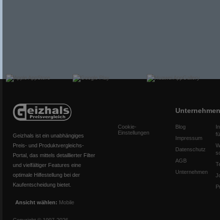
Unternehme
Cookie-
Blog
I
Einstellungen
f
Geizhals ist ein unabhängiges
Impressum
Preis- und Produktvergleichs-
W
Datenschutz
s
Portal, das mittels detaillierter Filter
AGB
T
und vielfältiger Features eine
Unternehmen
optimale Hilfestellung bei der
J
Kaufentscheidung bietet.
P
Ansicht wählen:
Mobile