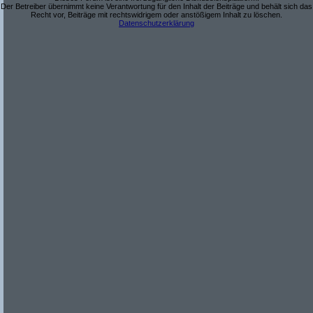
Der Betreiber übernimmt keine Verantwortung für den Inhalt der Beiträge und behält sich das
Recht vor, Beiträge mit rechtswidrigem oder anstößigem Inhalt zu löschen.
Datenschutzerklärung