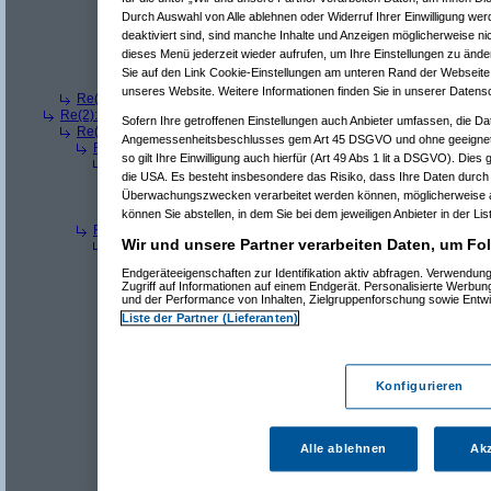
Re(9): Welchen 200Hz LCD TV?
(
hackenbush
am 12
Re(10): Welchen 200Hz LCD TV?
(
Cheesinger
am
Durch Auswahl von Alle ablehnen oder Widerruf Ihrer Einwilligung wer
Re(11): Welchen 200Hz LCD TV?
(
hackenbus
deaktiviert sind, sind manche Inhalte und Anzeigen möglicherweise nic
Re(11): Welchen 200Hz LCD TV?
(
thunder4
am
dieses Menü jederzeit wieder aufrufen, um Ihre Einstellungen zu änder
Re(11): Welchen 200Hz LCD TV?
(
thunder4
am
Sie auf den Link Cookie-Einstellungen am unteren Rand der Webseite k
Re(11): Welchen 200Hz LCD TV?
(
Hardware_
unseres Website. Weitere Informationen finden Sie in unserer Datens
Re(3): Welchen 200Hz LCD TV?
(
Babe
am 11.05.2009, 16:27:22)
Re(2): Welchen 200Hz LCD TV?
(
Zaphod1
am 11.05.2009, 13:32:13)
Sofern Ihre getroffenen Einstellungen auch Anbieter umfassen, die Dat
Re(3): Welchen 200Hz LCD TV?
(
hellbringer
am 11.05.2009, 13:57:2
Angemessenheitsbeschlusses gem Art 45 DSGVO und ohne geeignete
Re(4): Welchen 200Hz LCD TV?
(
hackenbush
am 11.05.2009, 14:
so gilt Ihre Einwilligung auch hierfür (Art 49 Abs 1 lit a DSGVO). Dies
Re(5): Welchen 200Hz LCD TV?
(
Zaphod1
am 11.05.2009, 20:
die USA. Es besteht insbesondere das Risiko, dass Ihre Daten durch
Re(6): Welchen 200Hz LCD TV?
(
NaDann
am 11.05.2009, 2
Überwachungszwecken verarbeitet werden können, möglicherweise a
Re(6): Welchen 200Hz LCD TV?
(
hackenbush
am 12.05.2009
Re(7): Welchen 200Hz LCD TV?
(
Zaphod1
am 12.05.2009
können Sie abstellen, in dem Sie bei dem jeweiligen Anbieter in der Lis
Re(4): Welchen 200Hz LCD TV?
(
Zaphod1
am 11.05.2009, 20:29:
Wir und unsere Partner verarbeiten Daten, um Fol
Re(5): Welchen 200Hz LCD TV?
(
hellbringer
am 11.05.2009, 20
Re(6): Welchen 200Hz LCD TV?
(
hackenbush
am 12.05.2009
Endgeräteeigenschaften zur Identifikation aktiv abfragen. Verwendun
Re(7): Welchen 200Hz LCD TV?
(
hellbringer
am 12.05.200
Zugriff auf Informationen auf einem Endgerät. Personalisierte Werbu
und der Performance von Inhalten, Zielgruppenforschung sowie Entw
^
Forum
Heimkino & DVD
#
5467726
Liste der Partner (Lieferanten)
Re(8): Welchen 200Hz LCD TV?
Und früher bei Röhrenfernseher hats dich nicht gstört
Konfigurieren
Da hatte ich auch 100Hz?
Alle ablehnen
Akz
Wenn du außerdem 50 Hz als ruckelnd bezeichnest, da
alle Computerspiele, oder wie?