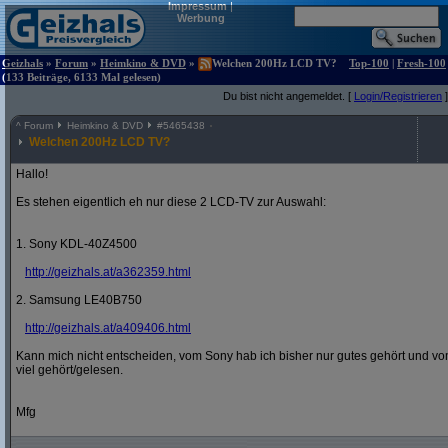
Impressum
|
Werbung
Geizhals
»
Forum
»
Heimkino & DVD
»
Welchen 200Hz LCD TV?
Top-100
|
Fresh-100
(133 Beiträge, 6133 Mal gelesen)
Du bist nicht angemeldet. [
Login/Registrieren
]
^
Forum
Heimkino & DVD
#
5465438
Welchen 200Hz LCD TV?
Hallo!
Es stehen eigentlich eh nur diese 2 LCD-TV zur Auswahl:
1. Sony KDL-40Z4500
http:/
/
geizhals.at/
a362359.html
2. Samsung LE40B750
http:/
/
geizhals.at/
a409406.html
Kann mich nicht entscheiden, vom Sony hab ich bisher nur gutes gehört und vo
viel gehört/gelesen.
Mfg