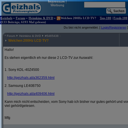
Impressum
|
Werbung
Geizhals
»
Forum
»
Heimkino & DVD
»
Welchen 200Hz LCD TV?
Top-100
|
Fresh-100
(133 Beiträge, 6193 Mal gelesen)
Du bist nicht angemeldet. [
Login/Registrieren
]
^
Forum
Heimkino & DVD
#
5465438
Welchen 200Hz LCD TV?
Hallo!
Es stehen eigentlich eh nur diese 2 LCD-TV zur Auswahl:
1. Sony KDL-40Z4500
http:/
/
geizhals.at/
a362359.html
2. Samsung LE40B750
http:/
/
geizhals.at/
a409406.html
Kann mich nicht entscheiden, vom Sony hab ich bisher nur gutes gehört und vo
viel gehört/gelesen.
Mfg