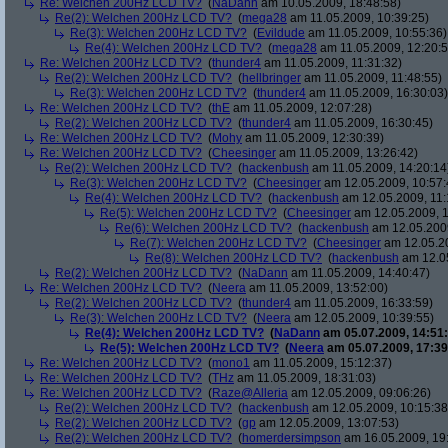
Re: Welchen 200Hz LCD TV?
(
NaDann
am 10.05.2009, 18:48:58)
Re(2): Welchen 200Hz LCD TV?
(
mega28
am 11.05.2009, 10:39:25)
Re(3): Welchen 200Hz LCD TV?
(
Evildude
am 11.05.2009, 10:55:36)
Re(4): Welchen 200Hz LCD TV?
(
mega28
am 11.05.2009, 12:20:5
Re: Welchen 200Hz LCD TV?
(
thunder4
am 11.05.2009, 11:31:32)
Re(2): Welchen 200Hz LCD TV?
(
hellbringer
am 11.05.2009, 11:48:55)
Re(3): Welchen 200Hz LCD TV?
(
thunder4
am 11.05.2009, 16:30:03)
Re: Welchen 200Hz LCD TV?
(
thE
am 11.05.2009, 12:07:28)
Re(2): Welchen 200Hz LCD TV?
(
thunder4
am 11.05.2009, 16:30:45)
Re: Welchen 200Hz LCD TV?
(
Mohy
am 11.05.2009, 12:30:39)
Re: Welchen 200Hz LCD TV?
(
Cheesinger
am 11.05.2009, 13:26:42)
Re(2): Welchen 200Hz LCD TV?
(
hackenbush
am 11.05.2009, 14:20:14
Re(3): Welchen 200Hz LCD TV?
(
Cheesinger
am 12.05.2009, 10:57:
Re(4): Welchen 200Hz LCD TV?
(
hackenbush
am 12.05.2009, 11:
Re(5): Welchen 200Hz LCD TV?
(
Cheesinger
am 12.05.2009, 1
Re(6): Welchen 200Hz LCD TV?
(
hackenbush
am 12.05.2009
Re(7): Welchen 200Hz LCD TV?
(
Cheesinger
am 12.05.20
Re(8): Welchen 200Hz LCD TV?
(
hackenbush
am 12.05
Re(2): Welchen 200Hz LCD TV?
(
NaDann
am 11.05.2009, 14:40:47)
Re: Welchen 200Hz LCD TV?
(
Neera
am 11.05.2009, 13:52:00)
Re(2): Welchen 200Hz LCD TV?
(
thunder4
am 11.05.2009, 16:33:59)
Re(3): Welchen 200Hz LCD TV?
(
Neera
am 12.05.2009, 10:39:55)
Re(4): Welchen 200Hz LCD TV?
(
NaDann
am 05.07.2009, 14:51:
Re(5): Welchen 200Hz LCD TV?
(
Neera
am 05.07.2009, 17:39
Re: Welchen 200Hz LCD TV?
(
mono1
am 11.05.2009, 15:12:37)
Re: Welchen 200Hz LCD TV?
(
THz
am 11.05.2009, 18:31:03)
Re: Welchen 200Hz LCD TV?
(
Raze@Alleria
am 12.05.2009, 09:06:26)
Re(2): Welchen 200Hz LCD TV?
(
hackenbush
am 12.05.2009, 10:15:38
Re(2): Welchen 200Hz LCD TV?
(
gp
am 12.05.2009, 13:07:53)
Re(2): Welchen 200Hz LCD TV?
(
homerdersimpson
am 16.05.2009, 19: