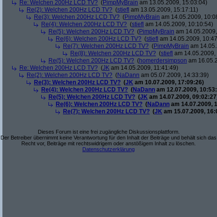
Re: Welchen 200Hz LCD TV?
(
PimpMyBrain
am 13.05.2009, 15:03:04)
Re(2): Welchen 200Hz LCD TV?
(
stiefl
am 13.05.2009, 15:17:11)
Re(3): Welchen 200Hz LCD TV?
(
PimpMyBrain
am 14.05.2009, 10:0
Re(4): Welchen 200Hz LCD TV?
(
stiefl
am 14.05.2009, 10:10:54)
Re(5): Welchen 200Hz LCD TV?
(
PimpMyBrain
am 14.05.2009,
Re(6): Welchen 200Hz LCD TV?
(
stiefl
am 14.05.2009, 10:47
Re(7): Welchen 200Hz LCD TV?
(
PimpMyBrain
am 14.05.
Re(8): Welchen 200Hz LCD TV?
(
stiefl
am 14.05.2009, 
Re(5): Welchen 200Hz LCD TV?
(
homerdersimpson
am 16.05.2
Re: Welchen 200Hz LCD TV?
(
JK
am 14.05.2009, 11:41:49)
Re(2): Welchen 200Hz LCD TV?
(
NaDann
am 05.07.2009, 14:33:39)
Re(3): Welchen 200Hz LCD TV?
(
JK
am 10.07.2009, 17:09:26)
Re(4): Welchen 200Hz LCD TV?
(
NaDann
am 12.07.2009, 10:53:
Re(5): Welchen 200Hz LCD TV?
(
JK
am 14.07.2009, 09:02:27
Re(6): Welchen 200Hz LCD TV?
(
NaDann
am 14.07.2009, 1
Re(7): Welchen 200Hz LCD TV?
(
JK
am 15.07.2009, 16:
Dieses Forum ist eine frei zugängliche Diskussionsplattform.
Der Betreiber übernimmt keine Verantwortung für den Inhalt der Beiträge und behält sich das
Recht vor, Beiträge mit rechtswidrigem oder anstößigem Inhalt zu löschen.
Datenschutzerklärung