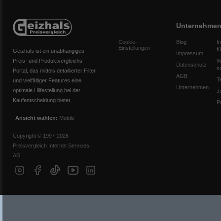
Unternehme
Cookie-
Blog
I
Einstellungen
f
Geizhals ist ein unabhängiges
Impressum
Preis- und Produktvergleichs-
W
Datenschutz
s
Portal, das mittels detaillierter Filter
AGB
T
und vielfältiger Features eine
Unternehmen
optimale Hilfestellung bei der
J
Kaufentscheidung bietet.
P
Ansicht wählen:
Mobile
Copyright © 1997-2026
Preisvergleich Internet Services
AG