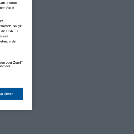
n am unteren
den Sie in
nes
tteln, so gilt
n die USA. Es
wecken
ellen, in dem
von oder Zugriff
und der
eptieren