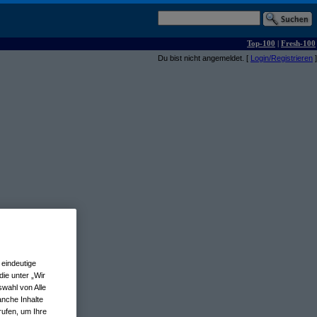
Top-100
|
Fresh-100
Du bist nicht angemeldet. [
Login/Registrieren
]
eindeutige
ie unter „Wir
wahl von Alle
anche Inhalte
rufen, um Ihre