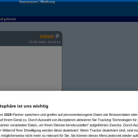
Impressum
|
Werbung
l gelesen)
NaDann
10.05.2009, 18:29:16
m Samsung ist eigentlich noch nicht
atsphäre ist uns wichtig
ere
1019
-Partner speichern und greifen auf personenbezogene Daten wie Browserdaten oder 
f Ihrem Gerät zu. Durch Auswahl von Akzeptieren aktivieren Sie Tracking-Technologien für d
artner verarbeiten Daten, um Ihnen Dienste bereitzustellen“ aufgeführten Zwecke. Durch Aus
 Widerruf Ihrer Einwilligung werden diese deaktiviert. Wenn Tracker deaktiviert sind, sind m
 möglicherweise nicht mehr so relevant für Sie. Sie können dieses Menü jederzeit wieder auf