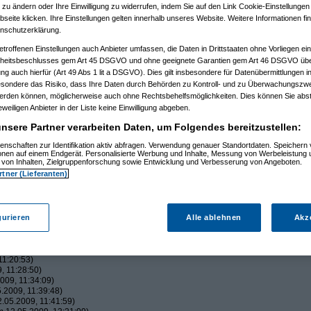
 zu ändern oder Ihre Einwilligung zu widerrufen, indem Sie auf den Link Cookie-Einstellunge
eite klicken. Ihre Einstellungen gelten innerhalb unseres Website. Weitere Informationen fin
nschutzerklärung.
m 10.05.2009, 18:40:25)
etroffenen Einstellungen auch Anbieter umfassen, die Daten in Drittstaaten ohne Vorliegen ei
itsbeschlusses gem Art 45 DSGVO und ohne geeignete Garantien gem Art 46 DSGVO übermi
gung auch hierfür (Art 49 Abs 1 lit a DSGVO). Dies gilt insbesondere für Datenübermittlungen i
esondere das Risiko, dass Ihre Daten durch Behörden zu Kontroll- und zu Überwachungsz
58)
werden können, möglicherweise auch ohne Rechtsbehelfsmöglichkeiten. Dies können Sie abst
2)
eweiligen Anbieter in der Liste keine Einwilligung abgeben.
2:47:20)
nsere Partner verarbeiten Daten, um Folgendes bereitzustellen:
9)
:19)
enschaften zur Identifikation aktiv abfragen. Verwendung genauer Standortdaten. Speichern 
ionen auf einem Endgerät. Personalisierte Werbung und Inhalte, Messung von Werbeleistung 
5:21)
von Inhalten, Zielgruppenforschung sowie Entwicklung und Verbesserung von Angeboten.
01:28)
rtner (Lieferanten)
:12:40)
, 11:17:59)
9, 11:33:25)
.2009, 11:38:17)
gurieren
Alle ablehnen
Akz
5.2009, 11:49:47)
 12.05.2009, 13:26:25)
:14)
59:44)
11:20:53)
, 11:28:50)
009, 11:34:09)
.2009, 11:39:48)
.05.2009, 11:41:59)