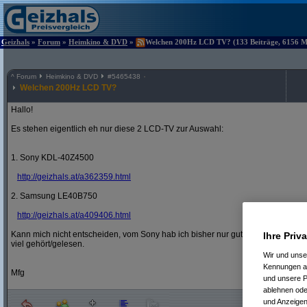
Geizhals
»
Forum
»
Heimkino & DVD
»
Welchen 200Hz LCD TV? (133 Beiträge, 6156 Ma
^
Forum
Heimkino & DVD
#
5465438
Welchen 200Hz LCD TV?
Hallo!
Es stehen eigentlich eh nur diese 2 LCD-TV zur Auswahl:
1. Sony KDL-40Z4500
http:/
/
geizhals.at/
a362359.html
2. Samsung LE40B750
http:/
/
geizhals.at/
a409406.html
Kann mich nicht entscheiden, vom Sony hab ich bisher nur gutes gehört und vo
Ihre Priv
viel gehört/gelesen.
Wir und uns
Kennungen au
Mfg
und unsere P
ablehnen oder
und Anzeigen