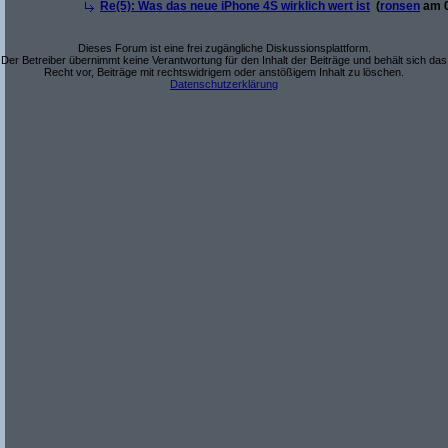
Re(5): Was das neue iPhone 4S wirklich wert ist
(
ronsen
am 0
Dieses Forum ist eine frei zugängliche Diskussionsplattform.
Der Betreiber übernimmt keine Verantwortung für den Inhalt der Beiträge und behält sich das
Recht vor, Beiträge mit rechtswidrigem oder anstößigem Inhalt zu löschen.
Datenschutzerklärung