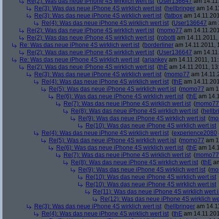
Re(2): Was das neue iPhone 4S wirklich wert ist
(
User136647
am 14.11.
Re(3): Was das neue iPhone 4S wirklich wert ist
(
hellbringer
am 14.11
Re(3): Was das neue iPhone 4S wirklich wert ist
(
fatbox
am 14.11.201
Re(4): Was das neue iPhone 4S wirklich wert ist
(
User136647
am 1
Re(2): Was das neue iPhone 4S wirklich wert ist
(
momo77
am 14.11.201
Re(2): Was das neue iPhone 4S wirklich wert ist
(
robotti
am 14.11.2011, 
Re: Was das neue iPhone 4S wirklich wert ist
(
borderliner
am 14.11.2011, 
Re(2): Was das neue iPhone 4S wirklich wert ist
(
User136647
am 14.11.
Re: Was das neue iPhone 4S wirklich wert ist
(
ariankey
am 14.11.2011, 11:
Re(2): Was das neue iPhone 4S wirklich wert ist
(
thE
am 14.11.2011, 13
Re(3): Was das neue iPhone 4S wirklich wert ist
(
momo77
am 14.11.2
Re(4): Was das neue iPhone 4S wirklich wert ist
(
thE
am 14.11.201
Re(5): Was das neue iPhone 4S wirklich wert ist
(
momo77
am 14
Re(6): Was das neue iPhone 4S wirklich wert ist
(
thE
am 14.1
Re(7): Was das neue iPhone 4S wirklich wert ist
(
momo77
Re(8): Was das neue iPhone 4S wirklich wert ist
(
hellbr
Re(9): Was das neue iPhone 4S wirklich wert ist
(
mo
Re(10): Was das neue iPhone 4S wirklich wert ist
Re(4): Was das neue iPhone 4S wirklich wert ist
(
experience2080
Re(5): Was das neue iPhone 4S wirklich wert ist
(
momo77
am 14
Re(6): Was das neue iPhone 4S wirklich wert ist
(
thE
am 14.1
Re(7): Was das neue iPhone 4S wirklich wert ist
(
momo77
Re(8): Was das neue iPhone 4S wirklich wert ist
(
thE
am
Re(9): Was das neue iPhone 4S wirklich wert ist
(
mo
Re(10): Was das neue iPhone 4S wirklich wert ist
Re(10): Was das neue iPhone 4S wirklich wert ist
Re(11): Was das neue iPhone 4S wirklich wert i
Re(12): Was das neue iPhone 4S wirklich wer
Re(3): Was das neue iPhone 4S wirklich wert ist
(
hellbringer
am 14.11
Re(4): Was das neue iPhone 4S wirklich wert ist
(
thE
am 14.11.201