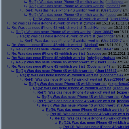
Re(5): Was das neue iPhone 4S wirklich wert ist
(
hellbringer
am 
Re(5): Was das neue iPhone 4S wirklich wert ist
(
momo77
am 15
Re(4): Was das neue iPhone 4S wirklich wert ist
(
User136647
am 1
Re(5): Was das neue iPhone 4S wirklich wert ist
(
robotti
am 16.1
Re(6): Was das neue iPhone 4S wirklich wert ist
(
User13664
Re: Was das neue iPhone 4S wirklich wert ist
(
Sn9pe
am 15.11.2011, 11:01
Re: Was das neue iPhone 4S wirklich wert ist
(
NachtHymnen
am 15.11.201
Re(2): Was das neue iPhone 4S wirklich wert ist
(
User136647
am 16.11.
Re(3): Was das neue iPhone 4S wirklich wert ist
(
hellbringer
am 16.11
Re(4): Was das neue iPhone 4S wirklich wert ist
(
User136647
am 1
Re: Was das neue iPhone 4S wirklich wert ist
(
MariooP
am 16.11.2011, 15:
Re(2): Was das neue iPhone 4S wirklich wert ist
(
User136647
am 16.11.
Re: Was das neue iPhone 4S wirklich wert ist
(
scrouge
am 24.11.2011, 1
Re: Was das neue iPhone 4S wirklich wert ist
(
mjy@geizhals.at
am 24.11
Re(2): Was das neue iPhone 4S wirklich wert ist
(
User136647
am 24.1
Re: Was das neue iPhone 4S wirklich wert ist
(
Codename 47
am 30.11.2
Re(2): Was das neue iPhone 4S wirklich wert ist
(
User136647
am 30.1
Re(3): Was das neue iPhone 4S wirklich wert ist
(
Codename 47
am 
Re(4): Was das neue iPhone 4S wirklich wert ist
(
User136647
am
Re(5): Was das neue iPhone 4S wirklich wert ist
(
experience
Re(6): Was das neue iPhone 4S wirklich wert ist
(
User136
Re(7): Was das neue iPhone 4S wirklich wert ist
(
exper
Re(8): Was das neue iPhone 4S wirklich wert ist
(
Use
Re(7): Was das neue iPhone 4S wirklich wert ist
(
thedid
Re(8): Was das neue iPhone 4S wirklich wert ist
(
Use
Re(9): Was das neue iPhone 4S wirklich wert ist
(
e
Re(10): Was das neue iPhone 4S wirklich wert is
Re(11): Was das neue iPhone 4S wirklich wert
Re(12): Was das neue iPhone 4S wirklich we
Re(13): Was das neue iPhone 4S wirklich