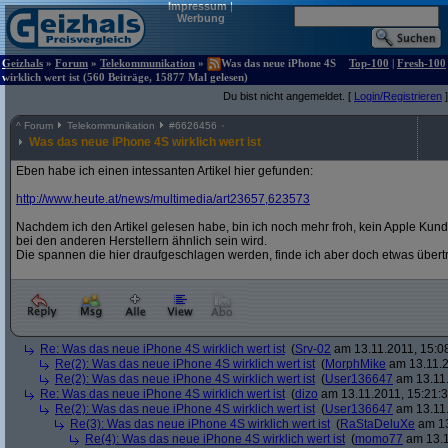
Impressum
|
Werbung
Geizhals
»
Forum
»
Telekommunikation
»
Was das neue iPhone 4S
Top-100
|
Fresh-100
wirklich wert ist (560 Beiträge, 15877 Mal gelesen)
Du bist nicht angemeldet. [
Login/Registrieren
]
^
Forum
Telekommunikation
#
6626456
Was das neue iPhone 4S wirklich wert ist
Eben habe ich einen intessanten Artikel hier gefunden:
http:/
/
www.heute.at/
news/
multimedia/
art23657,623573
Nachdem ich den Artikel gelesen habe, bin ich noch mehr froh, kein Apple Kund
bei den anderen Herstellern ähnlich sein wird.
Die spannen die hier draufgeschlagen werden, finde ich aber doch etwas übert
Re: Was das neue iPhone 4S wirklich wert ist
(
Srv-02
am 13.11.2011, 15:0
Re(2): Was das neue iPhone 4S wirklich wert ist
(
MorphMike
am 13.11.2
Re(2): Was das neue iPhone 4S wirklich wert ist
(
User136647
am 13.11.
Re: Was das neue iPhone 4S wirklich wert ist
(
dizo
am 13.11.2011, 15:21:3
Re(2): Was das neue iPhone 4S wirklich wert ist
(
User136647
am 13.11.
Re(3): Was das neue iPhone 4S wirklich wert ist
(
RaStaDeluXe
am 13
Re(4): Was das neue iPhone 4S wirklich wert ist
(
momo77
am 13.1