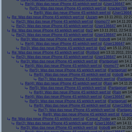
Re(4): Was das neue iPhone 4S wirklich wert ist
(
User136647
am 1
Re(5): Was das neue iPhone 4S wirklich wert ist
(
cracker789
am
Re(6): Was das neue iPhone 4S wirklich wert ist
(
User13664
Re: Was das neue iPhone 4S wirklich wert ist
(
Juzam
am 13.11.2011, 22:2
Re(2): Was das neue iPhone 4S wirklich wert ist
(
momo77
am 14.11.201
Re(2): Was das neue iPhone 4S wirklich wert ist
(
User136647
am 14.11.
Re: Was das neue iPhone 4S wirklich wert ist
(
lsr2
am 13.11.2011, 22:54:0
Re(2): Was das neue iPhone 4S wirklich wert ist
(
User136647
am 14.11.
Re(3): Was das neue iPhone 4S wirklich wert ist
(
robotti
am 14.11.201
Re(4): Was das neue iPhone 4S wirklich wert ist
(
User136647
am 1
Re(3): Was das neue iPhone 4S wirklich wert ist
(
lsr2
am 15.11.2011, 
Re: Was das neue iPhone 4S wirklich wert ist
(
Roliboli
am 13.11.2011, 23:
Re(2): Was das neue iPhone 4S wirklich wert ist
(
User136647
am 14.11.
Re(3): Was das neue iPhone 4S wirklich wert ist
(
Pantagruel
am 14.11
Re(4): Was das neue iPhone 4S wirklich wert ist
(
momo77
am 14.1
Re(5): Was das neue iPhone 4S wirklich wert ist
(
Pantagruel
am 
Re(6): Was das neue iPhone 4S wirklich wert ist
(
robotti
am 1
Re(7): Was das neue iPhone 4S wirklich wert ist
(
Pantagru
Re(4): Was das neue iPhone 4S wirklich wert ist
(
Rain
am 14.11.20
Re(5): Was das neue iPhone 4S wirklich wert ist
(
Pantagruel
am 
Re(6): Was das neue iPhone 4S wirklich wert ist
(
Rain
am 14.
Re(4): Was das neue iPhone 4S wirklich wert ist
(
User136647
am 1
Re(5): Was das neue iPhone 4S wirklich wert ist
(
Pantagruel
am 
Re(6): Was das neue iPhone 4S wirklich wert ist
(
User13664
Re(7): Was das neue iPhone 4S wirklich wert ist
(
Pantagru
Re(8): Was das neue iPhone 4S wirklich wert ist
(
User
Re: Was das neue iPhone 4S wirklich wert ist
(
Cereal_Poster
am 13.11.201
Re(2): Was das neue iPhone 4S wirklich wert ist
(
User136647
am 14.11.
Re(3): Was das neue iPhone 4S wirklich wert ist
(
robotti
am 14.11.201