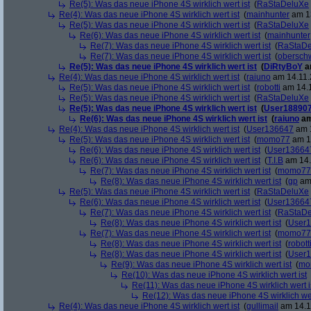
Re(5): Was das neue iPhone 4S wirklich wert ist
(
RaStaDeluXe
Re(4): Was das neue iPhone 4S wirklich wert ist
(
mainhunter
am 13
Re(5): Was das neue iPhone 4S wirklich wert ist
(
RaStaDeluXe
Re(6): Was das neue iPhone 4S wirklich wert ist
(
mainhunter
Re(7): Was das neue iPhone 4S wirklich wert ist
(
RaStaDe
Re(7): Was das neue iPhone 4S wirklich wert ist
(
obersch
Re(5): Was das neue iPhone 4S wirklich wert ist
(
DiRtyBoY
am
Re(4): Was das neue iPhone 4S wirklich wert ist
(
raiuno
am 14.11.
Re(5): Was das neue iPhone 4S wirklich wert ist
(
robotti
am 14.1
Re(5): Was das neue iPhone 4S wirklich wert ist
(
RaStaDeluXe
Re(5): Was das neue iPhone 4S wirklich wert ist
(
User18890
Re(6): Was das neue iPhone 4S wirklich wert ist
(
raiuno
am
Re(4): Was das neue iPhone 4S wirklich wert ist
(
User136647
am 1
Re(5): Was das neue iPhone 4S wirklich wert ist
(
momo77
am 14
Re(6): Was das neue iPhone 4S wirklich wert ist
(
User13664
Re(6): Was das neue iPhone 4S wirklich wert ist
(
T.I.B
am 14.
Re(7): Was das neue iPhone 4S wirklich wert ist
(
momo77
Re(8): Was das neue iPhone 4S wirklich wert ist
(
gp
am 
Re(5): Was das neue iPhone 4S wirklich wert ist
(
RaStaDeluXe
Re(6): Was das neue iPhone 4S wirklich wert ist
(
User13664
Re(7): Was das neue iPhone 4S wirklich wert ist
(
RaStaDe
Re(8): Was das neue iPhone 4S wirklich wert ist
(
User
Re(7): Was das neue iPhone 4S wirklich wert ist
(
momo77
Re(8): Was das neue iPhone 4S wirklich wert ist
(
robott
Re(8): Was das neue iPhone 4S wirklich wert ist
(
User
Re(9): Was das neue iPhone 4S wirklich wert ist
(
mo
Re(10): Was das neue iPhone 4S wirklich wert ist
Re(11): Was das neue iPhone 4S wirklich wert i
Re(12): Was das neue iPhone 4S wirklich wer
Re(4): Was das neue iPhone 4S wirklich wert ist
(
gullimail
am 14.11