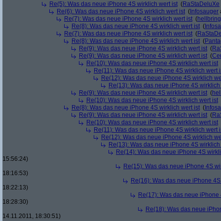
Re(5): Was das neue iPhone 4S wirklich wert ist
(
RaStaDeluXe
Re(6): Was das neue iPhone 4S wirklich wert ist
(
Infosauger
Re(7): Was das neue iPhone 4S wirklich wert ist
(
hellbrin
Re(8): Was das neue iPhone 4S wirklich wert ist
(
Infos
Re(7): Was das neue iPhone 4S wirklich wert ist
(
RaStaDe
Re(8): Was das neue iPhone 4S wirklich wert ist
(
Panta
Re(9): Was das neue iPhone 4S wirklich wert ist
(
Ra
Re(9): Was das neue iPhone 4S wirklich wert ist
(
Ce
Re(10): Was das neue iPhone 4S wirklich wert ist
Re(11): Was das neue iPhone 4S wirklich wert i
Re(12): Was das neue iPhone 4S wirklich wer
Re(13): Was das neue iPhone 4S wirklich 
Re(9): Was das neue iPhone 4S wirklich wert ist
(
hel
Re(10): Was das neue iPhone 4S wirklich wert ist
Re(8): Was das neue iPhone 4S wirklich wert ist
(
Infos
Re(9): Was das neue iPhone 4S wirklich wert ist
(
Ra
Re(10): Was das neue iPhone 4S wirklich wert ist
Re(11): Was das neue iPhone 4S wirklich wert i
Re(12): Was das neue iPhone 4S wirklich wer
Re(13): Was das neue iPhone 4S wirklich 
Re(14): Was das neue iPhone 4S wirklic
15:56:24)
Re(15): Was das neue iPhone 4S wirk
18:16:53)
Re(16): Was das neue iPhone 4S w
18:22:13)
Re(17): Was das neue iPhone 4S
18:28:30)
Re(18): Was das neue iPhone
14.11.2011, 18:30:51)