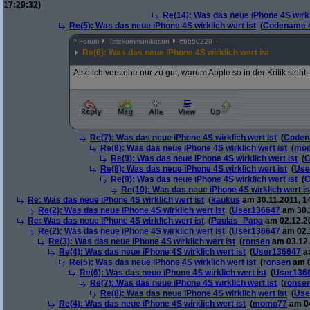
17:29:32)
Re(14): Was das neue iPhone 4S wirkl
Re(5): Was das neue iPhone 4S wirklich wert ist
(
Codename 
^
Forum
Telekommunikation
#
6650229
Re(6): Was das neue iPhone 4S wirklich wert ist
Also ich verstehe nur zu gut, warum Apple so in der Kritik steht
Re(7): Was das neue iPhone 4S wirklich wert ist
(
Coden
Re(8): Was das neue iPhone 4S wirklich wert ist
(
mo
Re(9): Was das neue iPhone 4S wirklich wert ist
(
C
Re(8): Was das neue iPhone 4S wirklich wert ist
(
Use
Re(9): Was das neue iPhone 4S wirklich wert ist
(
C
Re(10): Was das neue iPhone 4S wirklich wert is
Re: Was das neue iPhone 4S wirklich wert ist
(
kaukus
am 30.11.2011, 1
Re(2): Was das neue iPhone 4S wirklich wert ist
(
User136647
am 30.1
Re: Was das neue iPhone 4S wirklich wert ist
(
Paulas_Papa
am 02.12.20
Re(2): Was das neue iPhone 4S wirklich wert ist
(
User136647
am 02.1
Re(3): Was das neue iPhone 4S wirklich wert ist
(
ronsen
am 03.12.
Re(4): Was das neue iPhone 4S wirklich wert ist
(
User136647
am
Re(5): Was das neue iPhone 4S wirklich wert ist
(
ronsen
am 0
Re(6): Was das neue iPhone 4S wirklich wert ist
(
User136
Re(7): Was das neue iPhone 4S wirklich wert ist
(
ronse
Re(8): Was das neue iPhone 4S wirklich wert ist
(
Use
Re(4): Was das neue iPhone 4S wirklich wert ist
(
momo77
am 04