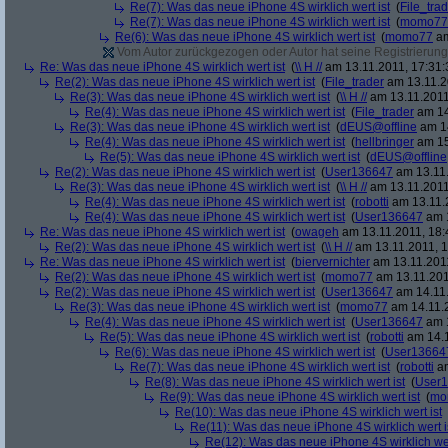
Re(7): Was das neue iPhone 4S wirklich wert ist
(
File_tra
Re(7): Was das neue iPhone 4S wirklich wert ist
(
momo77
Re(6): Was das neue iPhone 4S wirklich wert ist
(
momo77
am
Vom Autor zurückgezogen oder Autor hat seine Registrierung 
Re: Was das neue iPhone 4S wirklich wert ist
(
\\ H //
am 13.11.2011, 17:31:
Re(2): Was das neue iPhone 4S wirklich wert ist
(
File_trader
am 13.11.2
Re(3): Was das neue iPhone 4S wirklich wert ist
(
\\ H //
am 13.11.2011
Re(4): Was das neue iPhone 4S wirklich wert ist
(
File_trader
am 14
Re(3): Was das neue iPhone 4S wirklich wert ist
(
dEUS@offline
am 14
Re(4): Was das neue iPhone 4S wirklich wert ist
(
hellbringer
am 15
Re(5): Was das neue iPhone 4S wirklich wert ist
(
dEUS@offline
Re(2): Was das neue iPhone 4S wirklich wert ist
(
User136647
am 13.11.
Re(3): Was das neue iPhone 4S wirklich wert ist
(
\\ H //
am 13.11.2011
Re(4): Was das neue iPhone 4S wirklich wert ist
(
robotti
am 13.11.2
Re(4): Was das neue iPhone 4S wirklich wert ist
(
User136647
am 1
Re: Was das neue iPhone 4S wirklich wert ist
(
owageh
am 13.11.2011, 18:
Re(2): Was das neue iPhone 4S wirklich wert ist
(
\\ H //
am 13.11.2011, 1
Re: Was das neue iPhone 4S wirklich wert ist
(
biervernichter
am 13.11.2011
Re(2): Was das neue iPhone 4S wirklich wert ist
(
momo77
am 13.11.201
Re(2): Was das neue iPhone 4S wirklich wert ist
(
User136647
am 14.11.
Re(3): Was das neue iPhone 4S wirklich wert ist
(
momo77
am 14.11.2
Re(4): Was das neue iPhone 4S wirklich wert ist
(
User136647
am 1
Re(5): Was das neue iPhone 4S wirklich wert ist
(
robotti
am 14.1
Re(6): Was das neue iPhone 4S wirklich wert ist
(
User13664
Re(7): Was das neue iPhone 4S wirklich wert ist
(
robotti
am
Re(8): Was das neue iPhone 4S wirklich wert ist
(
User
Re(9): Was das neue iPhone 4S wirklich wert ist
(
mo
Re(10): Was das neue iPhone 4S wirklich wert ist
Re(11): Was das neue iPhone 4S wirklich wert i
Re(12): Was das neue iPhone 4S wirklich wer