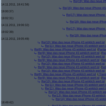
Re(19): Was das neue iPh
14.11.2011, 18:41:58)
Re(16): Was das neue iPhone 4S w
19:00:37)
Re(17): Was das neue iPhone 4S
19:02:31)
Re(18): Was das neue iPhone
14.11.2011, 19:06:32)
Re(17): Was das neue iPhone 4S
19:02:39)
Re(18): Was das neue iPhone
14.11.2011, 19:05:49)
Re(10): Was das neue iPhone 4S wirklich wert ist
Re(11): Was das neue iPhone 4S wirklich wert i
Re(8): Was das neue iPhone 4S wirklich wert ist
(
Panta
Re(9): Was das neue iPhone 4S wirklich wert ist
(
Ra
Re(10): Was das neue iPhone 4S wirklich wert ist
Re(9): Was das neue iPhone 4S wirklich wert ist
(
Ne
Re(10): Was das neue iPhone 4S wirklich wert ist
Re(9): Was das neue iPhone 4S wirklich wert ist
(
hel
Re(10): Was das neue iPhone 4S wirklich wert ist
Re(8): Was das neue iPhone 4S wirklich wert ist
(
-Tran
Re(9): Was das neue iPhone 4S wirklich wert ist
(
Ra
Re(10): Was das neue iPhone 4S wirklich wert ist
Re(11): Was das neue iPhone 4S wirklich wert i
Re(11): Was das neue iPhone 4S wirklich wert i
Re(12): Was das neue iPhone 4S wirklich wer
Re(13): Was das neue iPhone 4S wirklich 
Re(14): Was das neue iPhone 4S wirklic
18:49:42)