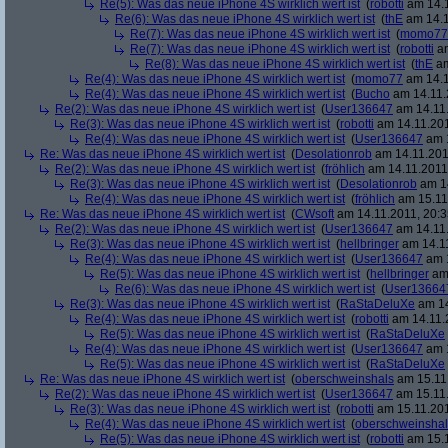
Re(5): Was das neue iPhone 4S wirklich wert ist
(
robotti
am 14.1
Re(6): Was das neue iPhone 4S wirklich wert ist
(
thE
am 14.1
Re(7): Was das neue iPhone 4S wirklich wert ist
(
momo77
Re(7): Was das neue iPhone 4S wirklich wert ist
(
robotti
am
Re(8): Was das neue iPhone 4S wirklich wert ist
(
thE
am
Re(4): Was das neue iPhone 4S wirklich wert ist
(
momo77
am 14.1
Re(4): Was das neue iPhone 4S wirklich wert ist
(
Bucho
am 14.11.
Re(2): Was das neue iPhone 4S wirklich wert ist
(
User136647
am 14.11.
Re(3): Was das neue iPhone 4S wirklich wert ist
(
robotti
am 14.11.201
Re(4): Was das neue iPhone 4S wirklich wert ist
(
User136647
am 1
Re: Was das neue iPhone 4S wirklich wert ist
(
Desolationrob
am 14.11.201
Re(2): Was das neue iPhone 4S wirklich wert ist
(
fröhlich
am 14.11.2011,
Re(3): Was das neue iPhone 4S wirklich wert ist
(
Desolationrob
am 14
Re(4): Was das neue iPhone 4S wirklich wert ist
(
fröhlich
am 15.11.
Re: Was das neue iPhone 4S wirklich wert ist
(
CWsoft
am 14.11.2011, 20:3
Re(2): Was das neue iPhone 4S wirklich wert ist
(
User136647
am 14.11.
Re(3): Was das neue iPhone 4S wirklich wert ist
(
hellbringer
am 14.11
Re(4): Was das neue iPhone 4S wirklich wert ist
(
User136647
am 1
Re(5): Was das neue iPhone 4S wirklich wert ist
(
hellbringer
am 
Re(6): Was das neue iPhone 4S wirklich wert ist
(
User13664
Re(3): Was das neue iPhone 4S wirklich wert ist
(
RaStaDeluXe
am 14
Re(4): Was das neue iPhone 4S wirklich wert ist
(
robotti
am 14.11.2
Re(5): Was das neue iPhone 4S wirklich wert ist
(
RaStaDeluXe
Re(4): Was das neue iPhone 4S wirklich wert ist
(
User136647
am 1
Re(5): Was das neue iPhone 4S wirklich wert ist
(
RaStaDeluXe
Re: Was das neue iPhone 4S wirklich wert ist
(
oberschweinshals
am 15.11.
Re(2): Was das neue iPhone 4S wirklich wert ist
(
User136647
am 15.11.
Re(3): Was das neue iPhone 4S wirklich wert ist
(
robotti
am 15.11.201
Re(4): Was das neue iPhone 4S wirklich wert ist
(
oberschweinshal
Re(5): Was das neue iPhone 4S wirklich wert ist
(
robotti
am 15.1