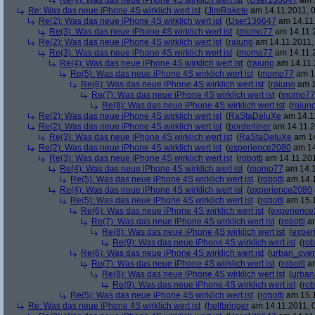
Re(4): Was das neue iPhone 4S wirklich wert ist
(
User136647
am 1
Re: Was das neue iPhone 4S wirklich wert ist
(
JimRakete
am 14.11.2011, 0
Re(2): Was das neue iPhone 4S wirklich wert ist
(
User136647
am 14.11.
Re(3): Was das neue iPhone 4S wirklich wert ist
(
momo77
am 14.11.2
Re(2): Was das neue iPhone 4S wirklich wert ist
(
raiuno
am 14.11.2011,
Re(3): Was das neue iPhone 4S wirklich wert ist
(
momo77
am 14.11.2
Re(4): Was das neue iPhone 4S wirklich wert ist
(
raiuno
am 14.11.
Re(5): Was das neue iPhone 4S wirklich wert ist
(
momo77
am 14
Re(6): Was das neue iPhone 4S wirklich wert ist
(
raiuno
am 1
Re(7): Was das neue iPhone 4S wirklich wert ist
(
momo77
Re(8): Was das neue iPhone 4S wirklich wert ist
(
raiun
Re(2): Was das neue iPhone 4S wirklich wert ist
(
RaStaDeluXe
am 14.11
Re(2): Was das neue iPhone 4S wirklich wert ist
(
borderliner
am 14.11.2
Re(3): Was das neue iPhone 4S wirklich wert ist
(
RaStaDeluXe
am 14
Re(2): Was das neue iPhone 4S wirklich wert ist
(
experience2080
am 14
Re(3): Was das neue iPhone 4S wirklich wert ist
(
robotti
am 14.11.201
Re(4): Was das neue iPhone 4S wirklich wert ist
(
momo77
am 14.1
Re(5): Was das neue iPhone 4S wirklich wert ist
(
robotti
am 14.1
Re(4): Was das neue iPhone 4S wirklich wert ist
(
experience2080
Re(5): Was das neue iPhone 4S wirklich wert ist
(
robotti
am 15.1
Re(6): Was das neue iPhone 4S wirklich wert ist
(
experienc
Re(7): Was das neue iPhone 4S wirklich wert ist
(
robotti
am
Re(8): Was das neue iPhone 4S wirklich wert ist
(
exper
Re(9): Was das neue iPhone 4S wirklich wert ist
(
rob
Re(6): Was das neue iPhone 4S wirklich wert ist
(
urban_over
Re(7): Was das neue iPhone 4S wirklich wert ist
(
robotti
am
Re(8): Was das neue iPhone 4S wirklich wert ist
(
urban
Re(9): Was das neue iPhone 4S wirklich wert ist
(
rob
Re(5): Was das neue iPhone 4S wirklich wert ist
(
robotti
am 15.1
Re: Was das neue iPhone 4S wirklich wert ist
(
hellbringer
am 14.11.2011, 0