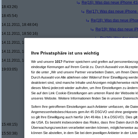
Re(16): Was das neue iPhone 4S w
18:43:26)
Re(17): Was das neue iPhone 4S
18:45:54)
Re(18): Was das neue iPhone
14.11.2011, 18:48:04)
Re(19): Was das neue iPh
14.11.2011, 18:50:16)
Re(20): Was das neue i
14.11.2011, 18:52:07)
Re(21): Was das neu
14.11.2011, 18:53:26)
Ihre Privatsphäre ist uns wichtig
Re(21): Was das neu
14.11.2011, 18:54:45)
Wir und unsere
1017
-Partner speichern und greifen auf personenbezo
Re(18): Was das neue iPhone
eindeutige Kennungen auf Ihrem Gerät zu. Durch Auswahl von Akzeptier
19:03:05)
für die unter „Wir und unsere Partner verarbeiten Daten, um Ihnen Dien
Re(10): Was das neue iPhone 4S wirklich wert ist
Durch Auswahl von Alle ablehnen oder Widerruf Ihrer Einwilligung werde
Re(10): Was das neue iPhone 4S wirklich wert ist
deaktiviert sind, sind manche Inhalte und Anzeigen möglicherweise nicht
Re(11): Was das neue iPhone 4S wirklich wert i
Re(12): Was das neue iPhone 4S wirklich wer
dieses Menü jederzeit wieder aufrufen, um Ihre Einstellungen zu ändern 
Re(9): Was das neue iPhone 4S wirklich wert ist
(
mo
Sie auf den Link Cookie-Einstellungen am unteren Rand der Webseite kli
Re(10): Was das neue iPhone 4S wirklich wert ist
unseres Website. Weitere Informationen finden Sie in unserer Datensch
Re(11): Was das neue iPhone 4S wirklich wert i
Re(12): Was das neue iPhone 4S wirklich wer
Sofern Ihre getroffenen Einstellungen auch Anbieter umfassen, die Daten
Re(12): Was das neue iPhone 4S wirklich wer
Angemessenheitsbeschlusses gem Art 45 DSGVO und ohne geeignete G
Re(13): Was das neue iPhone 4S wirklich 
so gilt Ihre Einwilligung auch hierfür (Art 49 Abs 1 lit a DSGVO). Dies gi
Re(14): Was das neue iPhone 4S wirklic
die USA. Es besteht insbesondere das Risiko, dass Ihre Daten durch B
15:48:15)
Überwachungszwecken verarbeitet werden können, möglicherweise auc
Re(15): Was das neue iPhone 4S wirk
können Sie abstellen, in dem Sie bei dem jeweiligen Anbieter in der Liste
15:50:38)