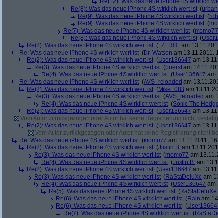
Re(12): Was das neue iPhone 4S wirklich wer
Re(8): Was das neue iPhone 4S wirklich wert ist
(
urban
Re(9): Was das neue iPhone 4S wirklich wert ist
(
rob
Re(9): Was das neue iPhone 4S wirklich wert ist
(
mo
Re(7): Was das neue iPhone 4S wirklich wert ist
(
momo77
Re(8): Was das neue iPhone 4S wirklich wert ist
(
User
Re(2): Was das neue iPhone 4S wirklich wert ist
(
.:ZERO:.
am 13.11.2011
Re: Was das neue iPhone 4S wirklich wert ist
(
Dr. Watson
am 13.11.2011, 1
Re(2): Was das neue iPhone 4S wirklich wert ist
(
User136647
am 13.11.
Re(3): Was das neue iPhone 4S wirklich wert ist
(
puerst
am 14.11.201
Re(4): Was das neue iPhone 4S wirklich wert ist
(
User136647
am 1
Re: Was das neue iPhone 4S wirklich wert ist
(
AVS_reloaded
am 13.11.201
Re(2): Was das neue iPhone 4S wirklich wert ist
(
Mike_083
am 13.11.20
Re(3): Was das neue iPhone 4S wirklich wert ist
(
AVS_reloaded
am 1
Re(4): Was das neue iPhone 4S wirklich wert ist
(
Sonic The Hedg
Re(2): Was das neue iPhone 4S wirklich wert ist
(
User136647
am 13.11.
Vom Autor zurückgezogen oder Autor hat seine Registrierung nicht bestätig
Re(2): Was das neue iPhone 4S wirklich wert ist
(
User136647
am 13.11.
Vom Autor zurückgezogen oder Autor hat seine Registrierung nicht bes
Re: Was das neue iPhone 4S wirklich wert ist
(
momo77
am 13.11.2011, 16
Re(2): Was das neue iPhone 4S wirklich wert ist
(
Justin B.
am 13.11.2011
Re(3): Was das neue iPhone 4S wirklich wert ist
(
momo77
am 13.11.2
Re(4): Was das neue iPhone 4S wirklich wert ist
(
Justin B.
am 13.11
Re(2): Was das neue iPhone 4S wirklich wert ist
(
User136647
am 13.11.
Re(3): Was das neue iPhone 4S wirklich wert ist
(
RaStaDeluXe
am 13
Re(4): Was das neue iPhone 4S wirklich wert ist
(
User136647
am 1
Re(5): Was das neue iPhone 4S wirklich wert ist
(
RaStaDeluXe
Re(6): Was das neue iPhone 4S wirklich wert ist
(
Rain
am 14.
Re(6): Was das neue iPhone 4S wirklich wert ist
(
User13664
Re(7): Was das neue iPhone 4S wirklich wert ist
(
RaStaDe