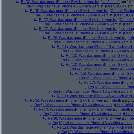
Re(3): Was das neue iPhone 4S wirklich wert ist
(
kaufinator1
am 14.11
Re(4): Was das neue iPhone 4S wirklich wert ist
(
User136647
am 1
Re(5): Was das neue iPhone 4S wirklich wert ist
(
Cereal_Poste
Re(6): Was das neue iPhone 4S wirklich wert ist
(
User13664
Re(7): Was das neue iPhone 4S wirklich wert ist
(
Cereal_
Re(8): Was das neue iPhone 4S wirklich wert ist
(
User
Re(7): Was das neue iPhone 4S wirklich wert ist
(
hellbrin
Re(8): Was das neue iPhone 4S wirklich wert ist
(
User
Re(9): Was das neue iPhone 4S wirklich wert ist
(
rob
Re(10): Was das neue iPhone 4S wirklich wert ist
Re(11): Was das neue iPhone 4S wirklich wert i
Re(12): Was das neue iPhone 4S wirklich wer
Re(13): Was das neue iPhone 4S wirklich 
Re(12): Was das neue iPhone 4S wirklich wer
Re(13): Was das neue iPhone 4S wirklich 
Re(14): Was das neue iPhone 4S wirklic
Re(15): Was das neue iPhone 4S wirk
Re(16): Was das neue iPhone 4S w
Re(17): Was das neue iPhone 4S
Re(18): Was das neue iPhone
Re(10): Was das neue iPhone 4S wirklich wert ist
Re(11): Was das neue iPhone 4S wirklich wert i
Re(5): Was das neue iPhone 4S wirklich wert ist
(
robotti
am 14.1
Re(6): Was das neue iPhone 4S wirklich wert ist
(
User13664
Re(7): Was das neue iPhone 4S wirklich wert ist
(
robotti
am
Re(8): Was das neue iPhone 4S wirklich wert ist
(
User
Re(9): Was das neue iPhone 4S wirklich wert ist
(
rob
Re(10): Was das neue iPhone 4S wirklich wert ist
Re(11): Was das neue iPhone 4S wirklich wert i
Re(12): Was das neue iPhone 4S wirklich wer