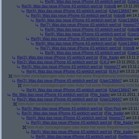
Re(8): Was das neue iPhone 4S wirklich wert ist
(
User
Re(3): Was das neue iPhone 4S wirklich wert ist
(
robotti
am 13.11.201
Re(4): Was das neue iPhone 4S wirklich wert ist
(
User136647
am 1
Re(5): Was das neue iPhone 4S wirklich wert ist
(
robotti
am 14.1
Re(6): Was das neue iPhone 4S wirklich wert ist
(
User13664
Re(7): Was das neue iPhone 4S wirklich wert ist
(
momo77
Re(8): Was das neue iPhone 4S wirklich wert ist
(
robott
Re(8): Was das neue iPhone 4S wirklich wert ist
(
User
Re(5): Was das neue iPhone 4S wirklich wert ist
(
hellbringer
am 
Re(6): Was das neue iPhone 4S wirklich wert ist
(
User13664
Re(7): Was das neue iPhone 4S wirklich wert ist
(
robotti
am
Re(8): Was das neue iPhone 4S wirklich wert ist
(
User
Re(2): Was das neue iPhone 4S wirklich wert ist
(
File_trader
am 13.11.2
Re(2): Was das neue iPhone 4S wirklich wert ist
(
\\ H //
am 13.11.2011, 1
Re(3): Was das neue iPhone 4S wirklich wert ist
(
momo77
am 13.11.2
Re(4): Was das neue iPhone 4S wirklich wert ist
(
\\ H //
am 13.11.20
Vom Autor zurückgezogen oder Autor hat seine Registrierung nicht bestätig
Re(2): Was das neue iPhone 4S wirklich wert ist
(
User136647
am 13.11.
Vom Autor zurückgezogen oder Autor hat seine Registrierung nicht bes
Re(4): Was das neue iPhone 4S wirklich wert ist
(
User136647
am 1
Re: Was das neue iPhone 4S wirklich wert ist
(
File_trader
am 13.11.2011, 1
Re(2): Was das neue iPhone 4S wirklich wert ist
(
User136647
am 13.11.
Vom Autor zurückgezogen oder Autor hat seine Registrierung nicht bestä
Re(3): Was das neue iPhone 4S wirklich wert ist
(
Don Pezi
am 13.11.
Re(3): Was das neue iPhone 4S wirklich wert ist
(
File_trader
am 13.11
Re(4): Was das neue iPhone 4S wirklich wert ist
(
momo77
am 13.1
Re(5): Was das neue iPhone 4S wirklich wert ist
(
File_trader
am 
Vom Autor zurückgezogen oder Autor hat seine Registrierung nicht 
Re(5): Was das neue iPhone 4S wirklich wert ist
(
File_trader
am 
Re(6): Was das neue iPhone 4S wirklich wert ist
(
hellbringer