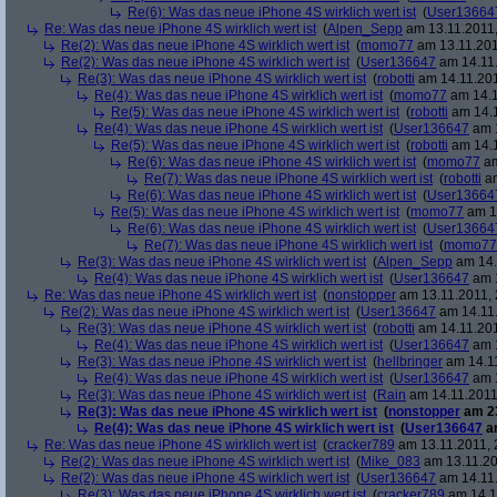
Re(6): Was das neue iPhone 4S wirklich wert ist
(
User13664
Re: Was das neue iPhone 4S wirklich wert ist
(
Alpen_Sepp
am 13.11.2011,
Re(2): Was das neue iPhone 4S wirklich wert ist
(
momo77
am 13.11.201
Re(2): Was das neue iPhone 4S wirklich wert ist
(
User136647
am 14.11.
Re(3): Was das neue iPhone 4S wirklich wert ist
(
robotti
am 14.11.201
Re(4): Was das neue iPhone 4S wirklich wert ist
(
momo77
am 14.1
Re(5): Was das neue iPhone 4S wirklich wert ist
(
robotti
am 14.1
Re(4): Was das neue iPhone 4S wirklich wert ist
(
User136647
am 1
Re(5): Was das neue iPhone 4S wirklich wert ist
(
robotti
am 14.1
Re(6): Was das neue iPhone 4S wirklich wert ist
(
momo77
am
Re(7): Was das neue iPhone 4S wirklich wert ist
(
robotti
am
Re(6): Was das neue iPhone 4S wirklich wert ist
(
User13664
Re(5): Was das neue iPhone 4S wirklich wert ist
(
momo77
am 14
Re(6): Was das neue iPhone 4S wirklich wert ist
(
User13664
Re(7): Was das neue iPhone 4S wirklich wert ist
(
momo77
Re(3): Was das neue iPhone 4S wirklich wert ist
(
Alpen_Sepp
am 14.
Re(4): Was das neue iPhone 4S wirklich wert ist
(
User136647
am 1
Re: Was das neue iPhone 4S wirklich wert ist
(
nonstopper
am 13.11.2011, 
Re(2): Was das neue iPhone 4S wirklich wert ist
(
User136647
am 14.11.
Re(3): Was das neue iPhone 4S wirklich wert ist
(
robotti
am 14.11.201
Re(4): Was das neue iPhone 4S wirklich wert ist
(
User136647
am 1
Re(3): Was das neue iPhone 4S wirklich wert ist
(
hellbringer
am 14.11
Re(4): Was das neue iPhone 4S wirklich wert ist
(
User136647
am 1
Re(3): Was das neue iPhone 4S wirklich wert ist
(
Rain
am 14.11.2011
Re(3): Was das neue iPhone 4S wirklich wert ist
(
nonstopper
am 23
Re(4): Was das neue iPhone 4S wirklich wert ist
(
User136647
am
Re: Was das neue iPhone 4S wirklich wert ist
(
cracker789
am 13.11.2011, 
Re(2): Was das neue iPhone 4S wirklich wert ist
(
Mike_083
am 13.11.20
Re(2): Was das neue iPhone 4S wirklich wert ist
(
User136647
am 14.11.
Re(3): Was das neue iPhone 4S wirklich wert ist
(
cracker789
am 14.11