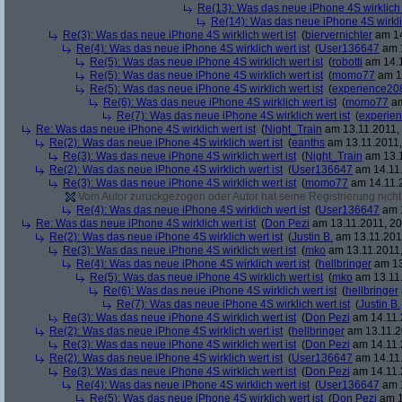
Re(13): Was das neue iPhone 4S wirklich 
Re(14): Was das neue iPhone 4S wirklic
Re(3): Was das neue iPhone 4S wirklich wert ist
(
biervernichter
am 14
Re(4): Was das neue iPhone 4S wirklich wert ist
(
User136647
am 1
Re(5): Was das neue iPhone 4S wirklich wert ist
(
robotti
am 14.1
Re(5): Was das neue iPhone 4S wirklich wert ist
(
momo77
am 14
Re(5): Was das neue iPhone 4S wirklich wert ist
(
experience20
Re(6): Was das neue iPhone 4S wirklich wert ist
(
momo77
am
Re(7): Was das neue iPhone 4S wirklich wert ist
(
experie
Re: Was das neue iPhone 4S wirklich wert ist
(
Night_Train
am 13.11.2011, 
Re(2): Was das neue iPhone 4S wirklich wert ist
(
eanths
am 13.11.2011,
Re(3): Was das neue iPhone 4S wirklich wert ist
(
Night_Train
am 13.1
Re(2): Was das neue iPhone 4S wirklich wert ist
(
User136647
am 14.11.
Re(3): Was das neue iPhone 4S wirklich wert ist
(
momo77
am 14.11.2
Vom Autor zurückgezogen oder Autor hat seine Registrierung nicht 
Re(4): Was das neue iPhone 4S wirklich wert ist
(
User136647
am 1
Re: Was das neue iPhone 4S wirklich wert ist
(
Don Pezi
am 13.11.2011, 20
Re(2): Was das neue iPhone 4S wirklich wert ist
(
Justin B.
am 13.11.2011
Re(3): Was das neue iPhone 4S wirklich wert ist
(
mko
am 13.11.2011,
Re(4): Was das neue iPhone 4S wirklich wert ist
(
hellbringer
am 13
Re(5): Was das neue iPhone 4S wirklich wert ist
(
mko
am 13.11.
Re(6): Was das neue iPhone 4S wirklich wert ist
(
hellbringer
Re(7): Was das neue iPhone 4S wirklich wert ist
(
Justin B.
Re(3): Was das neue iPhone 4S wirklich wert ist
(
Don Pezi
am 14.11.
Re(2): Was das neue iPhone 4S wirklich wert ist
(
hellbringer
am 13.11.2
Re(3): Was das neue iPhone 4S wirklich wert ist
(
Don Pezi
am 14.11.
Re(2): Was das neue iPhone 4S wirklich wert ist
(
User136647
am 14.11.
Re(3): Was das neue iPhone 4S wirklich wert ist
(
Don Pezi
am 14.11.
Re(4): Was das neue iPhone 4S wirklich wert ist
(
User136647
am 1
Re(5): Was das neue iPhone 4S wirklich wert ist
(
Don Pezi
am 1