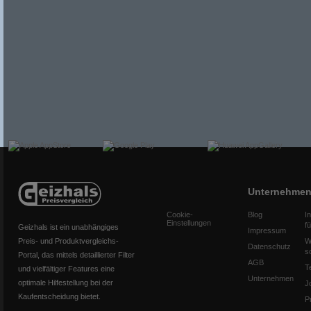
Unternehme
Cookie-
Blog
I
Einstellungen
f
Geizhals ist ein unabhängiges
Impressum
Preis- und Produktvergleichs-
W
Datenschutz
s
Portal, das mittels detaillierter Filter
AGB
T
und vielfältiger Features eine
Unternehmen
optimale Hilfestellung bei der
J
Kaufentscheidung bietet.
P