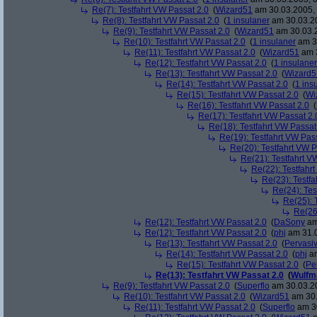
Re(7): Testfahrt VW Passat 2.0
(
Wizard51
am 30.03.2005, 
Re(8): Testfahrt VW Passat 2.0
(
1 insulaner
am 30.03.20
Re(9): Testfahrt VW Passat 2.0
(
Wizard51
am 30.03.2
Re(10): Testfahrt VW Passat 2.0
(
1 insulaner
am 30
Re(11): Testfahrt VW Passat 2.0
(
Wizard51
am 3
Re(12): Testfahrt VW Passat 2.0
(
1 insulaner
Re(13): Testfahrt VW Passat 2.0
(
Wizard5
Re(14): Testfahrt VW Passat 2.0
(
1 ins
Re(15): Testfahrt VW Passat 2.0
(
Wi
Re(16): Testfahrt VW Passat 2.0
(
Re(17): Testfahrt VW Passat 2.
Re(18): Testfahrt VW Passat
Re(19): Testfahrt VW Pas
Re(20): Testfahrt VW P
Re(21): Testfahrt V
Re(22): Testfahr
Re(23): Testfa
Re(24): Tes
Re(25): 
Re(26
Re(12): Testfahrt VW Passat 2.0
(
DaSony
am
Re(12): Testfahrt VW Passat 2.0
(
phj
am 31.0
Re(13): Testfahrt VW Passat 2.0
(
Pervasi
Re(14): Testfahrt VW Passat 2.0
(
phj
am
Re(15): Testfahrt VW Passat 2.0
(
Pe
Re(13): Testfahrt VW Passat 2.0
(
Wulfm
Re(9): Testfahrt VW Passat 2.0
(
Superflo
am 30.03.20
Re(10): Testfahrt VW Passat 2.0
(
Wizard51
am 30.
Re(11): Testfahrt VW Passat 2.0
(
Superflo
am 30