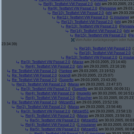
Re(8): Testfahrt VW Passat 2.0
(
phj
am 29.03.2005, 23:
Re(9): Testfahrt VW Passat 2.0
(
Pervasive
am 29.03.
Re(10): Testfahrt VW Passat 2.0
(
phj
am 29.03.200
Re(11): Testfahrt VW Passat 2.0
(
1 insulaner
am
Re(12): Testfahrt VW Passat 2.0
(
phj
am 29.0
Re(13): Testfahrt VW Passat 2.0
(
Pervasi
Re(14): Testfahrt VW Passat 2.0
(
phj
am
Re(15): Testfahrt VW Passat 2.0
(
Pe
Vom Autor zurückgezogen oder Autor 
23:34:39)
Re(16): Testfahrt VW Passat 2.0
(
Re(16): Testfahrt VW Passat 2.0
(
Re(13): Testfahrt VW Passat 2.0
(
1 insula
Re(3): Testfahrt VW Passat 2.0
(
Marax
am 29.03.2005, 23:14:40)
Re(4): Testfahrt VW Passat 2.0
(
phj
am 29.03.2005, 23:16:19)
Re: Testfahrt VW Passat 2.0
(
Yankee
am 29.03.2005, 23:19:52)
Re: Testfahrt VW Passat 2.0
(
xxandl
am 29.03.2005, 23:25:07)
Re: Testfahrt VW Passat 2.0
(
Superflo
am 29.03.2005, 23:43:20)
Re(2): Testfahrt VW Passat 2.0
(
Marax
am 29.03.2005, 23:47:37)
Re(3): Testfahrt VW Passat 2.0
(
Superflo
am 30.03.2005, 00:09:31)
Re(4): Testfahrt VW Passat 2.0
(
mugello
am 30.03.2005, 00:16:51)
Re(4): Testfahrt VW Passat 2.0
(
Raucher
am 31.03.2005, 00:25:23
Re: Testfahrt VW Passat 2.0
(
Wizard51
am 29.03.2005, 23:52:19)
Re(2): Testfahrt VW Passat 2.0
(
Marax
am 29.03.2005, 23:56:48)
Re(3): Testfahrt VW Passat 2.0
(
Wizard51
am 29.03.2005, 23:58:13)
Re(4): Testfahrt VW Passat 2.0
(
Marax
am 29.03.2005, 23:59:33)
Re(5): Testfahrt VW Passat 2.0
(
Wizard51
am 30.03.2005, 00:03
Re(4): Testfahrt VW Passat 2.0
(
1 insulaner
am 30.03.2005, 00:03:
Re(5): Testfahrt VW Passat 2.0
(
Wizard51
am 30.03.2005, 00:04
Re(6): Testfahrt VW Passat 2.0
(
1 insulaner
am 30.03.2005, 0