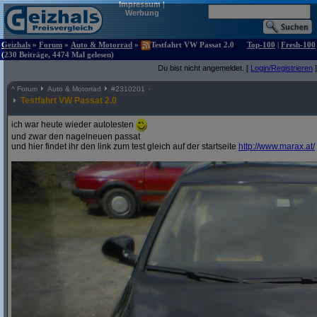
Impressum
|
Werbung
Geizhals
»
Forum
»
Auto & Motorrad
»
Testfahrt VW Passat 2.0
Top-100
|
Fresh-100
(230 Beiträge, 4474 Mal gelesen)
Du bist nicht angemeldet. [
Login/Registrieren
]
^
Forum
Auto & Motorrad
#
2310201
Testfahrt VW Passat 2.0
ich war heute wieder autotesten
und zwar den nagelneuen passat
und hier findet ihr den link zum test gleich auf der startseite
http:/
/
www.marax.at/