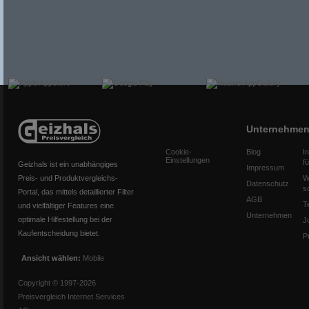
Unternehme
Cookie-
Blog
I
Einstellungen
f
Geizhals ist ein unabhängiges
Impressum
Preis- und Produktvergleichs-
W
Datenschutz
s
Portal, das mittels detaillierter Filter
AGB
T
und vielfältiger Features eine
Unternehmen
optimale Hilfestellung bei der
J
Kaufentscheidung bietet.
P
Ansicht wählen:
Mobile
Copyright © 1997-2026
Preisvergleich Internet Services