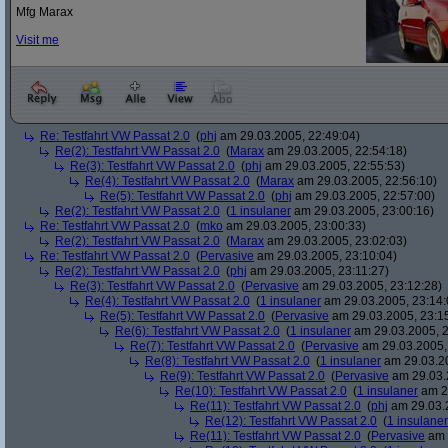
Mfg Marax
Visit me
Re: Testfahrt VW Passat 2.0
(
phj
am 29.03.2005, 22:49:04)
Re(2): Testfahrt VW Passat 2.0
(
Marax
am 29.03.2005, 22:54:18)
Re(3): Testfahrt VW Passat 2.0
(
phj
am 29.03.2005, 22:55:53)
Re(4): Testfahrt VW Passat 2.0
(
Marax
am 29.03.2005, 22:56:10)
Re(5): Testfahrt VW Passat 2.0
(
phj
am 29.03.2005, 22:57:00)
Re(2): Testfahrt VW Passat 2.0
(
1 insulaner
am 29.03.2005, 23:00:16)
Re: Testfahrt VW Passat 2.0
(
mko
am 29.03.2005, 23:00:33)
Re(2): Testfahrt VW Passat 2.0
(
Marax
am 29.03.2005, 23:02:03)
Re: Testfahrt VW Passat 2.0
(
Pervasive
am 29.03.2005, 23:10:04)
Re(2): Testfahrt VW Passat 2.0
(
phj
am 29.03.2005, 23:11:27)
Re(3): Testfahrt VW Passat 2.0
(
Pervasive
am 29.03.2005, 23:12:28)
Re(4): Testfahrt VW Passat 2.0
(
1 insulaner
am 29.03.2005, 23:14:
Re(5): Testfahrt VW Passat 2.0
(
Pervasive
am 29.03.2005, 23:1
Re(6): Testfahrt VW Passat 2.0
(
1 insulaner
am 29.03.2005, 2
Re(7): Testfahrt VW Passat 2.0
(
Pervasive
am 29.03.2005,
Re(8): Testfahrt VW Passat 2.0
(
1 insulaner
am 29.03.20
Re(9): Testfahrt VW Passat 2.0
(
Pervasive
am 29.03.
Re(10): Testfahrt VW Passat 2.0
(
1 insulaner
am 29
Re(11): Testfahrt VW Passat 2.0
(
phj
am 29.03.2
Re(12): Testfahrt VW Passat 2.0
(
1 insulaner
Re(11): Testfahrt VW Passat 2.0
(
Pervasive
am 