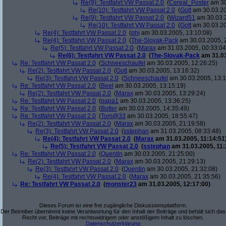
Re(9): Testfahrt VW Passat 2.0
(
Cereal_Poster
am 30
Re(10): Testfahrt VW Passat 2.0
(
Gott
am 30.03.20
Re(9): Testfahrt VW Passat 2.0
(
Wizard51
am 30.03.2
Re(10): Testfahrt VW Passat 2.0
(
Gott
am 30.03.20
Re(4): Testfahrt VW Passat 2.0
(
phj
am 30.03.2005, 13:10:08)
Re(4): Testfahrt VW Passat 2.0
(
The-Slovak-Pack
am 30.03.2005, 
Re(5): Testfahrt VW Passat 2.0
(
Marax
am 31.03.2005, 00:33:04
Re(6): Testfahrt VW Passat 2.0
(
The-Slovak-Pack
am 31.03
Re: Testfahrt VW Passat 2.0
(
Schneeschaufel
am 30.03.2005, 12:26:25)
Re(2): Testfahrt VW Passat 2.0
(
Gott
am 30.03.2005, 13:16:32)
Re(3): Testfahrt VW Passat 2.0
(
Schneeschaufel
am 30.03.2005, 13:1
Re: Testfahrt VW Passat 2.0
(
Beel
am 30.03.2005, 13:15:19)
Re(2): Testfahrt VW Passat 2.0
(
Marax
am 30.03.2005, 13:29:24)
Re: Testfahrt VW Passat 2.0
(
papa1
am 30.03.2005, 13:36:25)
Re: Testfahrt VW Passat 2.0
(
Botter
am 30.03.2005, 14:35:49)
Re: Testfahrt VW Passat 2.0
(
Tom@33
am 30.03.2005, 18:55:47)
Re(2): Testfahrt VW Passat 2.0
(
Marax
am 30.03.2005, 21:19:58)
Re(3): Testfahrt VW Passat 2.0
(
sstephan
am 31.03.2005, 08:33:48)
Re(4): Testfahrt VW Passat 2.0
(
Marax
am 31.03.2005, 11:14:51
Re(5): Testfahrt VW Passat 2.0
(
sstephan
am 31.03.2005, 11:
Re: Testfahrt VW Passat 2.0
(
Quentin
am 30.03.2005, 21:25:00)
Re(2): Testfahrt VW Passat 2.0
(
Marax
am 30.03.2005, 21:29:13)
Re(3): Testfahrt VW Passat 2.0
(
Quentin
am 30.03.2005, 21:32:08)
Re(4): Testfahrt VW Passat 2.0
(
Marax
am 30.03.2005, 21:35:56)
Re: Testfahrt VW Passat 2.0
(
monster23
am 31.03.2005, 12:17:00)
Dieses Forum ist eine frei zugängliche Diskussionsplattform.
Der Betreiber übernimmt keine Verantwortung für den Inhalt der Beiträge und behält sich das
Recht vor, Beiträge mit rechtswidrigem oder anstößigem Inhalt zu löschen.
Datenschutzerklärung