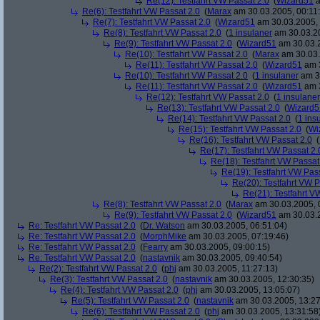
Re(12): Testfahrt VW Passat 2.0
(
Wizard51
a
Re(6): Testfahrt VW Passat 2.0
(
Marax
am 30.03.2005, 00:11
Re(7): Testfahrt VW Passat 2.0
(
Wizard51
am 30.03.2005, 
Re(8): Testfahrt VW Passat 2.0
(
1 insulaner
am 30.03.20
Re(9): Testfahrt VW Passat 2.0
(
Wizard51
am 30.03.2
Re(10): Testfahrt VW Passat 2.0
(
Marax
am 30.03.
Re(11): Testfahrt VW Passat 2.0
(
Wizard51
am 3
Re(10): Testfahrt VW Passat 2.0
(
1 insulaner
am 30
Re(11): Testfahrt VW Passat 2.0
(
Wizard51
am 3
Re(12): Testfahrt VW Passat 2.0
(
1 insulaner
Re(13): Testfahrt VW Passat 2.0
(
Wizard5
Re(14): Testfahrt VW Passat 2.0
(
1 ins
Re(15): Testfahrt VW Passat 2.0
(
Wi
Re(16): Testfahrt VW Passat 2.0
(
Re(17): Testfahrt VW Passat 2.
Re(18): Testfahrt VW Passat
Re(19): Testfahrt VW Pas
Re(20): Testfahrt VW P
Re(21): Testfahrt V
Re(8): Testfahrt VW Passat 2.0
(
Marax
am 30.03.2005, 
Re(9): Testfahrt VW Passat 2.0
(
Wizard51
am 30.03.2
Re: Testfahrt VW Passat 2.0
(
Dr. Watson
am 30.03.2005, 06:51:04)
Re: Testfahrt VW Passat 2.0
(
MorphMike
am 30.03.2005, 07:19:46)
Re: Testfahrt VW Passat 2.0
(
Fearry
am 30.03.2005, 09:00:15)
Re: Testfahrt VW Passat 2.0
(
nastavnik
am 30.03.2005, 09:40:54)
Re(2): Testfahrt VW Passat 2.0
(
phj
am 30.03.2005, 11:27:13)
Re(3): Testfahrt VW Passat 2.0
(
nastavnik
am 30.03.2005, 12:30:35)
Re(4): Testfahrt VW Passat 2.0
(
phj
am 30.03.2005, 13:05:07)
Re(5): Testfahrt VW Passat 2.0
(
nastavnik
am 30.03.2005, 13:27
Re(6): Testfahrt VW Passat 2.0
(
phj
am 30.03.2005, 13:31:58