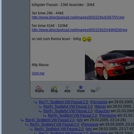
billigster Passat - 23k€ teuerster - 30k€
3er bmw 28k - 44k€
http:/
/
www.directupload.net/
images/
050329/
u6S97FlV.jpg
5er bmw 41k€ - 103k€
http:/
/
www.directupload.net/
images/
050329/
i2H4W4DW.jpg
so viel zum thema teuer - billig
Mfg Marax
Visit me
Re(7): Testfahrt VW Passat 2.0
(
Pervasive
am 29.03.2005,
Re(8): Testfahrt VW Passat 2.0
(
Marax
am 29.03.2005, 
Re(8): Testfahrt VW Passat 2.0
(
Raucher
am 31.03.2005
Re(9): Testfahrt VW Passat 2.0
(
Pervasive
am 31.03.
Re(4): Testfahrt VW Passat 2.0
(
phj
am 29.03.2005, 23:14:29)
Re(5): Testfahrt VW Passat 2.0
(
Pervasive
am 29.03.2005, 23:1
Re(6): Testfahrt VW Passat 2.0
(
phj
am 29.03.2005, 23:17:43
Re(7): Testfahrt VW Passat 2.0
(
Pervasive
am 29.03.2005,