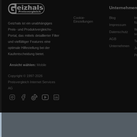
Unternehme
Cookie-
Blog
I
Einstellungen
f
Geizhals ist ein unabhängiges
Impressum
Preis- und Produktvergleichs-
W
Datenschutz
s
Portal, das mittels detaillierter Filter
AGB
T
und vielfältiger Features eine
Unternehmen
optimale Hilfestellung bei der
J
Kaufentscheidung bietet.
P
Ansicht wählen:
Mobile
Copyright © 1997-2026
Preisvergleich Internet Services
AG