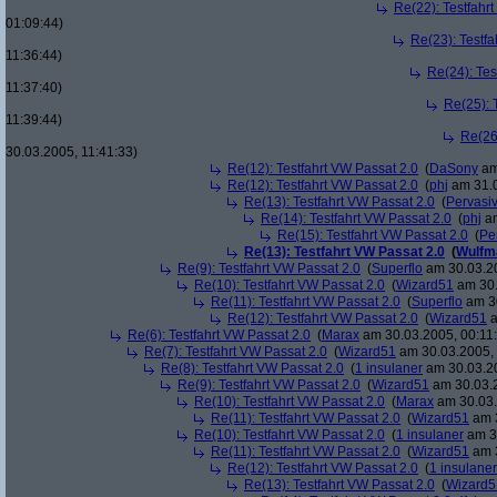
Re(22): Testfahr
01:09:44)
Re(23): Testfa
11:36:44)
Re(24): Tes
11:37:40)
Re(25): 
11:39:44)
Re(26
30.03.2005, 11:41:33)
Re(12): Testfahrt VW Passat 2.0
(
DaSony
am
Re(12): Testfahrt VW Passat 2.0
(
phj
am 31.0
Re(13): Testfahrt VW Passat 2.0
(
Pervasi
Re(14): Testfahrt VW Passat 2.0
(
phj
am
Re(15): Testfahrt VW Passat 2.0
(
Pe
Re(13): Testfahrt VW Passat 2.0
(
Wulfm
Re(9): Testfahrt VW Passat 2.0
(
Superflo
am 30.03.20
Re(10): Testfahrt VW Passat 2.0
(
Wizard51
am 30.
Re(11): Testfahrt VW Passat 2.0
(
Superflo
am 30
Re(12): Testfahrt VW Passat 2.0
(
Wizard51
a
Re(6): Testfahrt VW Passat 2.0
(
Marax
am 30.03.2005, 00:11
Re(7): Testfahrt VW Passat 2.0
(
Wizard51
am 30.03.2005, 
Re(8): Testfahrt VW Passat 2.0
(
1 insulaner
am 30.03.20
Re(9): Testfahrt VW Passat 2.0
(
Wizard51
am 30.03.2
Re(10): Testfahrt VW Passat 2.0
(
Marax
am 30.03.
Re(11): Testfahrt VW Passat 2.0
(
Wizard51
am 3
Re(10): Testfahrt VW Passat 2.0
(
1 insulaner
am 30
Re(11): Testfahrt VW Passat 2.0
(
Wizard51
am 3
Re(12): Testfahrt VW Passat 2.0
(
1 insulaner
Re(13): Testfahrt VW Passat 2.0
(
Wizard5