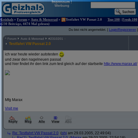
Impressum
|
Werbung
Geizhals
»
Forum
»
Auto & Motorrad
»
Testfahrt VW Passat 2.0
Top-100
|
Fresh-100
(230 Beiträge, 4474 Mal gelesen)
Du bist nicht angemeldet. [
Login/Registrieren
]
^
Forum
Auto & Motorrad
#
2310201
Testfahrt VW Passat 2.0
ich war heute wieder autotesten
und zwar den nagelneuen passat
und hier findet ihr den link zum test gleich auf der startseite
http:/
/
www.marax.at/
Mfg Marax
Visit me
Re: Testfahrt VW Passat 2.0
(
phj
am 29.03.2005, 22:49:04)
Re(2): Testfahrt VW Passat 2.0
(
Marax
am 29.03.2005, 22:54:18)