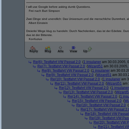
I will use Google before asking dumb Questions.
Frei nach Bart Simpson
Zwei Dinge sind unendlich: Das Universum und die menschliche Dummheit, abe
Albert Einstein
Dreierlei Wege klug zu handeln: Durch Nachdenken, das ist der Edelste. Dur
das ist der Bitterste.
Konfuzius
Re(6): Testfahrt VW Passat 2.0
(
1 insulaner
am 30.03.2005, 0
Re(7): Testfahrt VW Passat 2.0
(
Wizard51
am 30.03.2005, 
Re(8): Testfahrt VW Passat 2.0
(
1 insulaner
am 30.03.20
Re(9): Testfahrt VW Passat 2.0
(
Wizard51
am 30.03.2
Re(10): Testfahrt VW Passat 2.0
(
1 insulaner
am 30
Re(11): Testfahrt VW Passat 2.0
(
Wizard51
am 3
Re(12): Testfahrt VW Passat 2.0
(
1 insulaner
Re(13): Testfahrt VW Passat 2.0
(
Wizard5
Re(14): Testfahrt VW Passat 2.0
(
1 ins
Re(15): Testfahrt VW Passat 2.0
(
Wi
Re(16): Testfahrt VW Passat 2.0
(
Re(17): Testfahrt VW Passat 2.
Re(18): Testfahrt VW Passat
Re(19): Testfahrt VW Pas
Re(20): Testfahrt VW P
Re(21): Testfahrt V