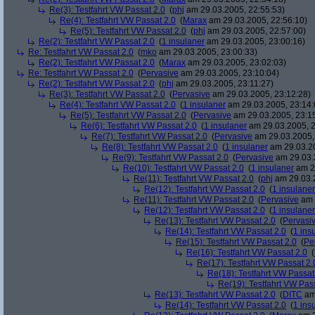
Re(3): Testfahrt VW Passat 2.0
(
phj
am 29.03.2005, 22:55:53)
Re(4): Testfahrt VW Passat 2.0
(
Marax
am 29.03.2005, 22:56:10)
Re(5): Testfahrt VW Passat 2.0
(
phj
am 29.03.2005, 22:57:00)
Re(2): Testfahrt VW Passat 2.0
(
1 insulaner
am 29.03.2005, 23:00:16)
Re: Testfahrt VW Passat 2.0
(
mko
am 29.03.2005, 23:00:33)
Re(2): Testfahrt VW Passat 2.0
(
Marax
am 29.03.2005, 23:02:03)
Re: Testfahrt VW Passat 2.0
(
Pervasive
am 29.03.2005, 23:10:04)
Re(2): Testfahrt VW Passat 2.0
(
phj
am 29.03.2005, 23:11:27)
Re(3): Testfahrt VW Passat 2.0
(
Pervasive
am 29.03.2005, 23:12:28)
Re(4): Testfahrt VW Passat 2.0
(
1 insulaner
am 29.03.2005, 23:14:
Re(5): Testfahrt VW Passat 2.0
(
Pervasive
am 29.03.2005, 23:1
Re(6): Testfahrt VW Passat 2.0
(
1 insulaner
am 29.03.2005, 2
Re(7): Testfahrt VW Passat 2.0
(
Pervasive
am 29.03.2005,
Re(8): Testfahrt VW Passat 2.0
(
1 insulaner
am 29.03.20
Re(9): Testfahrt VW Passat 2.0
(
Pervasive
am 29.03.
Re(10): Testfahrt VW Passat 2.0
(
1 insulaner
am 29
Re(11): Testfahrt VW Passat 2.0
(
phj
am 29.03.2
Re(12): Testfahrt VW Passat 2.0
(
1 insulaner
Re(11): Testfahrt VW Passat 2.0
(
Pervasive
am 
Re(12): Testfahrt VW Passat 2.0
(
1 insulaner
Re(13): Testfahrt VW Passat 2.0
(
Pervasi
Re(14): Testfahrt VW Passat 2.0
(
1 ins
Re(15): Testfahrt VW Passat 2.0
(
Pe
Re(16): Testfahrt VW Passat 2.0
(
Re(17): Testfahrt VW Passat 2.
Re(18): Testfahrt VW Passat
Re(19): Testfahrt VW Pas
Re(13): Testfahrt VW Passat 2.0
(
DITC
am 
Re(14): Testfahrt VW Passat 2.0
(
1 ins