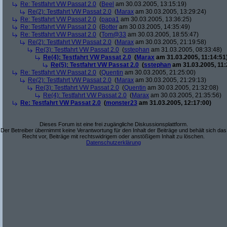
Re: Testfahrt VW Passat 2.0
(
Beel
am 30.03.2005, 13:15:19)
Re(2): Testfahrt VW Passat 2.0
(
Marax
am 30.03.2005, 13:29:24)
Re: Testfahrt VW Passat 2.0
(
papa1
am 30.03.2005, 13:36:25)
Re: Testfahrt VW Passat 2.0
(
Botter
am 30.03.2005, 14:35:49)
Re: Testfahrt VW Passat 2.0
(
Tom@33
am 30.03.2005, 18:55:47)
Re(2): Testfahrt VW Passat 2.0
(
Marax
am 30.03.2005, 21:19:58)
Re(3): Testfahrt VW Passat 2.0
(
sstephan
am 31.03.2005, 08:33:48)
Re(4): Testfahrt VW Passat 2.0
(
Marax
am 31.03.2005, 11:14:51
Re(5): Testfahrt VW Passat 2.0
(
sstephan
am 31.03.2005, 11:
Re: Testfahrt VW Passat 2.0
(
Quentin
am 30.03.2005, 21:25:00)
Re(2): Testfahrt VW Passat 2.0
(
Marax
am 30.03.2005, 21:29:13)
Re(3): Testfahrt VW Passat 2.0
(
Quentin
am 30.03.2005, 21:32:08)
Re(4): Testfahrt VW Passat 2.0
(
Marax
am 30.03.2005, 21:35:56)
Re: Testfahrt VW Passat 2.0
(
monster23
am 31.03.2005, 12:17:00)
Dieses Forum ist eine frei zugängliche Diskussionsplattform.
Der Betreiber übernimmt keine Verantwortung für den Inhalt der Beiträge und behält sich das
Recht vor, Beiträge mit rechtswidrigem oder anstößigem Inhalt zu löschen.
Datenschutzerklärung