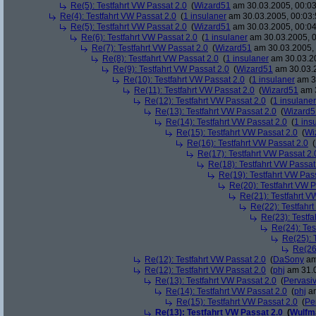
Re(5): Testfahrt VW Passat 2.0
(
Wizard51
am 30.03.2005, 00:03
Re(4): Testfahrt VW Passat 2.0
(
1 insulaner
am 30.03.2005, 00:03:
Re(5): Testfahrt VW Passat 2.0
(
Wizard51
am 30.03.2005, 00:04
Re(6): Testfahrt VW Passat 2.0
(
1 insulaner
am 30.03.2005, 0
Re(7): Testfahrt VW Passat 2.0
(
Wizard51
am 30.03.2005, 
Re(8): Testfahrt VW Passat 2.0
(
1 insulaner
am 30.03.20
Re(9): Testfahrt VW Passat 2.0
(
Wizard51
am 30.03.2
Re(10): Testfahrt VW Passat 2.0
(
1 insulaner
am 30
Re(11): Testfahrt VW Passat 2.0
(
Wizard51
am 3
Re(12): Testfahrt VW Passat 2.0
(
1 insulaner
Re(13): Testfahrt VW Passat 2.0
(
Wizard5
Re(14): Testfahrt VW Passat 2.0
(
1 ins
Re(15): Testfahrt VW Passat 2.0
(
Wi
Re(16): Testfahrt VW Passat 2.0
(
Re(17): Testfahrt VW Passat 2.
Re(18): Testfahrt VW Passat
Re(19): Testfahrt VW Pas
Re(20): Testfahrt VW P
Re(21): Testfahrt V
Re(22): Testfahr
Re(23): Testfa
Re(24): Tes
Re(25): 
Re(26
Re(12): Testfahrt VW Passat 2.0
(
DaSony
am
Re(12): Testfahrt VW Passat 2.0
(
phj
am 31.0
Re(13): Testfahrt VW Passat 2.0
(
Pervasi
Re(14): Testfahrt VW Passat 2.0
(
phj
am
Re(15): Testfahrt VW Passat 2.0
(
Pe
Re(13): Testfahrt VW Passat 2.0
(
Wulfm