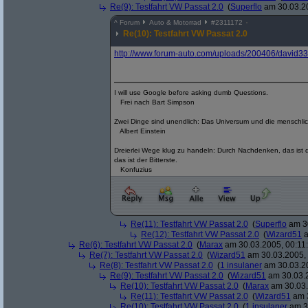
Re(9): Testfahrt VW Passat 2.0
(
Superflo
am 30.03.20
^
Forum
Auto & Motorrad
#
2311172
Re(10): Testfahrt VW Passat 2.0
http:/
/
www.forum-auto.com/
uploads/
200406/
david3
I will use Google before asking dumb Questions.
Frei nach Bart Simpson
Zwei Dinge sind unendlich: Das Universum und die menschlic
Albert Einstein
Dreierlei Wege klug zu handeln: Durch Nachdenken, das ist 
das ist der Bitterste.
Konfuzius
Re(11): Testfahrt VW Passat 2.0
(
Superflo
am 30
Re(12): Testfahrt VW Passat 2.0
(
Wizard51
a
Re(6): Testfahrt VW Passat 2.0
(
Marax
am 30.03.2005, 00:11
Re(7): Testfahrt VW Passat 2.0
(
Wizard51
am 30.03.2005, 
Re(8): Testfahrt VW Passat 2.0
(
1 insulaner
am 30.03.20
Re(9): Testfahrt VW Passat 2.0
(
Wizard51
am 30.03.2
Re(10): Testfahrt VW Passat 2.0
(
Marax
am 30.03.
Re(11): Testfahrt VW Passat 2.0
(
Wizard51
am 3
Re(10): Testfahrt VW Passat 2.0
(
1 insulaner
am 30