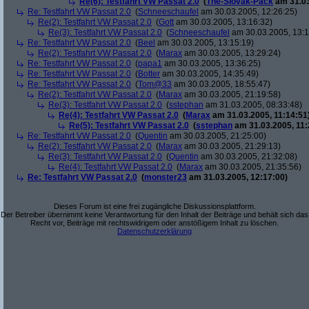
Re(6): Testfahrt VW Passat 2.0
(
The-Slovak-Pack
am 31.03
Re: Testfahrt VW Passat 2.0
(
Schneeschaufel
am 30.03.2005, 12:26:25)
Re(2): Testfahrt VW Passat 2.0
(
Gott
am 30.03.2005, 13:16:32)
Re(3): Testfahrt VW Passat 2.0
(
Schneeschaufel
am 30.03.2005, 13:1
Re: Testfahrt VW Passat 2.0
(
Beel
am 30.03.2005, 13:15:19)
Re(2): Testfahrt VW Passat 2.0
(
Marax
am 30.03.2005, 13:29:24)
Re: Testfahrt VW Passat 2.0
(
papa1
am 30.03.2005, 13:36:25)
Re: Testfahrt VW Passat 2.0
(
Botter
am 30.03.2005, 14:35:49)
Re: Testfahrt VW Passat 2.0
(
Tom@33
am 30.03.2005, 18:55:47)
Re(2): Testfahrt VW Passat 2.0
(
Marax
am 30.03.2005, 21:19:58)
Re(3): Testfahrt VW Passat 2.0
(
sstephan
am 31.03.2005, 08:33:48)
Re(4): Testfahrt VW Passat 2.0
(
Marax
am 31.03.2005, 11:14:51
Re(5): Testfahrt VW Passat 2.0
(
sstephan
am 31.03.2005, 11:
Re: Testfahrt VW Passat 2.0
(
Quentin
am 30.03.2005, 21:25:00)
Re(2): Testfahrt VW Passat 2.0
(
Marax
am 30.03.2005, 21:29:13)
Re(3): Testfahrt VW Passat 2.0
(
Quentin
am 30.03.2005, 21:32:08)
Re(4): Testfahrt VW Passat 2.0
(
Marax
am 30.03.2005, 21:35:56)
Re: Testfahrt VW Passat 2.0
(
monster23
am 31.03.2005, 12:17:00)
Dieses Forum ist eine frei zugängliche Diskussionsplattform.
Der Betreiber übernimmt keine Verantwortung für den Inhalt der Beiträge und behält sich das
Recht vor, Beiträge mit rechtswidrigem oder anstößigem Inhalt zu löschen.
Datenschutzerklärung