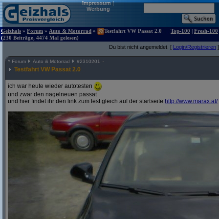
Impressum
|
Werbung
Geizhals
»
Forum
»
Auto & Motorrad
»
Testfahrt VW Passat 2.0
Top-100
|
Fresh-100
(230 Beiträge, 4474 Mal gelesen)
Du bist nicht angemeldet. [
Login/Registrieren
]
^
Forum
Auto & Motorrad
#
2310201
Testfahrt VW Passat 2.0
ich war heute wieder autotesten
und zwar den nagelneuen passat
und hier findet ihr den link zum test gleich auf der startseite
http:/
/
www.marax.at/