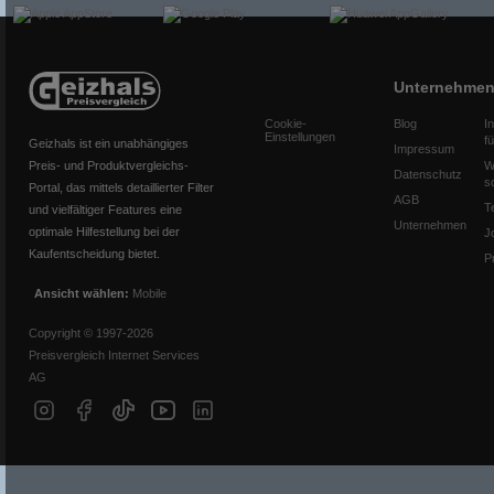
Unternehme
Cookie-
Blog
I
Einstellungen
f
Geizhals ist ein unabhängiges
Impressum
Preis- und Produktvergleichs-
W
Datenschutz
s
Portal, das mittels detaillierter Filter
AGB
T
und vielfältiger Features eine
Unternehmen
optimale Hilfestellung bei der
J
Kaufentscheidung bietet.
P
Ansicht wählen:
Mobile
Copyright © 1997-2026
Preisvergleich Internet Services
AG