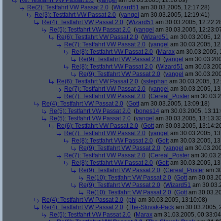
Re: Testfahrt VW Passat 2.0
(
yangel
am 30.03.2005, 12:16:09)
Re(2): Testfahrt VW Passat 2.0
(
Wizard51
am 30.03.2005, 12:17:28)
Re(3): Testfahrt VW Passat 2.0
(
yangel
am 30.03.2005, 12:19:41)
Re(4): Testfahrt VW Passat 2.0
(
Wizard51
am 30.03.2005, 12:22:2
Re(5): Testfahrt VW Passat 2.0
(
yangel
am 30.03.2005, 12:23:0
Re(6): Testfahrt VW Passat 2.0
(
Wizard51
am 30.03.2005, 12
Re(7): Testfahrt VW Passat 2.0
(
yangel
am 30.03.2005, 12
Re(8): Testfahrt VW Passat 2.0
(
Marax
am 30.03.2005, 
Re(9): Testfahrt VW Passat 2.0
(
yangel
am 30.03.200
Re(8): Testfahrt VW Passat 2.0
(
Wizard51
am 30.03.200
Re(9): Testfahrt VW Passat 2.0
(
yangel
am 30.03.200
Re(6): Testfahrt VW Passat 2.0
(
sstephan
am 30.03.2005, 12:
Re(7): Testfahrt VW Passat 2.0
(
yangel
am 30.03.2005, 13
Re(7): Testfahrt VW Passat 2.0
(
Cereal_Poster
am 30.03.2
Re(4): Testfahrt VW Passat 2.0
(
Gott
am 30.03.2005, 13:09:18)
Re(5): Testfahrt VW Passat 2.0
(
bones14
am 30.03.2005, 13:11:
Re(5): Testfahrt VW Passat 2.0
(
yangel
am 30.03.2005, 13:13:3
Re(6): Testfahrt VW Passat 2.0
(
Gott
am 30.03.2005, 13:14:2
Re(7): Testfahrt VW Passat 2.0
(
yangel
am 30.03.2005, 13
Re(8): Testfahrt VW Passat 2.0
(
Gott
am 30.03.2005, 13
Re(9): Testfahrt VW Passat 2.0
(
yangel
am 30.03.200
Re(7): Testfahrt VW Passat 2.0
(
Cereal_Poster
am 30.03.2
Re(8): Testfahrt VW Passat 2.0
(
Gott
am 30.03.2005, 13
Re(9): Testfahrt VW Passat 2.0
(
Cereal_Poster
am 30
Re(10): Testfahrt VW Passat 2.0
(
Gott
am 30.03.20
Re(9): Testfahrt VW Passat 2.0
(
Wizard51
am 30.03.2
Re(10): Testfahrt VW Passat 2.0
(
Gott
am 30.03.20
Re(4): Testfahrt VW Passat 2.0
(
phj
am 30.03.2005, 13:10:08)
Re(4): Testfahrt VW Passat 2.0
(
The-Slovak-Pack
am 30.03.2005, 
Re(5): Testfahrt VW Passat 2.0
(
Marax
am 31.03.2005, 00:33:04