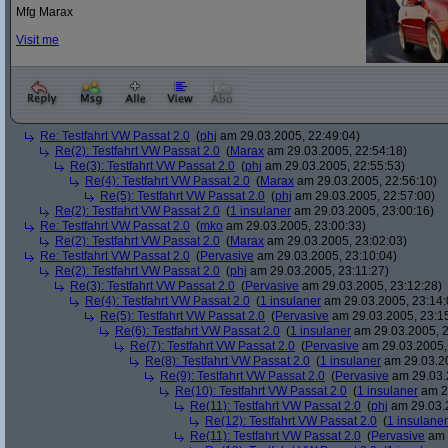
Mfg Marax
Visit me
Re: Testfahrt VW Passat 2.0
(
phj
am 29.03.2005, 22:49:04)
Re(2): Testfahrt VW Passat 2.0
(
Marax
am 29.03.2005, 22:54:18)
Re(3): Testfahrt VW Passat 2.0
(
phj
am 29.03.2005, 22:55:53)
Re(4): Testfahrt VW Passat 2.0
(
Marax
am 29.03.2005, 22:56:10)
Re(5): Testfahrt VW Passat 2.0
(
phj
am 29.03.2005, 22:57:00)
Re(2): Testfahrt VW Passat 2.0
(
1 insulaner
am 29.03.2005, 23:00:16)
Re: Testfahrt VW Passat 2.0
(
mko
am 29.03.2005, 23:00:33)
Re(2): Testfahrt VW Passat 2.0
(
Marax
am 29.03.2005, 23:02:03)
Re: Testfahrt VW Passat 2.0
(
Pervasive
am 29.03.2005, 23:10:04)
Re(2): Testfahrt VW Passat 2.0
(
phj
am 29.03.2005, 23:11:27)
Re(3): Testfahrt VW Passat 2.0
(
Pervasive
am 29.03.2005, 23:12:28)
Re(4): Testfahrt VW Passat 2.0
(
1 insulaner
am 29.03.2005, 23:14:
Re(5): Testfahrt VW Passat 2.0
(
Pervasive
am 29.03.2005, 23:1
Re(6): Testfahrt VW Passat 2.0
(
1 insulaner
am 29.03.2005, 2
Re(7): Testfahrt VW Passat 2.0
(
Pervasive
am 29.03.2005,
Re(8): Testfahrt VW Passat 2.0
(
1 insulaner
am 29.03.20
Re(9): Testfahrt VW Passat 2.0
(
Pervasive
am 29.03.
Re(10): Testfahrt VW Passat 2.0
(
1 insulaner
am 29
Re(11): Testfahrt VW Passat 2.0
(
phj
am 29.03.2
Re(12): Testfahrt VW Passat 2.0
(
1 insulaner
Re(11): Testfahrt VW Passat 2.0
(
Pervasive
am 