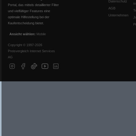
Datenschutz
s
Portal, das mittels detaillierter Filter
AGB
T
und vielfältiger Features eine
Unternehmen
optimale Hilfestellung bei der
J
Kaufentscheidung bietet.
P
Ansicht wählen:
Mobile
Copyright © 1997-2026
Preisvergleich Internet Services
AG