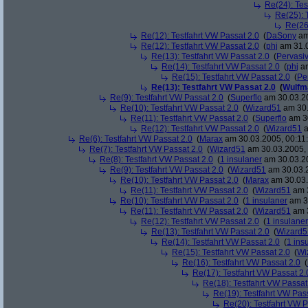
Re(24): Tes
Re(25): 
Re(26
Re(12): Testfahrt VW Passat 2.0
(
DaSony
am
Re(12): Testfahrt VW Passat 2.0
(
phj
am 31.0
Re(13): Testfahrt VW Passat 2.0
(
Pervasi
Re(14): Testfahrt VW Passat 2.0
(
phj
am
Re(15): Testfahrt VW Passat 2.0
(
Pe
Re(13): Testfahrt VW Passat 2.0
(
Wulfm
Re(9): Testfahrt VW Passat 2.0
(
Superflo
am 30.03.20
Re(10): Testfahrt VW Passat 2.0
(
Wizard51
am 30.
Re(11): Testfahrt VW Passat 2.0
(
Superflo
am 30
Re(12): Testfahrt VW Passat 2.0
(
Wizard51
a
Re(6): Testfahrt VW Passat 2.0
(
Marax
am 30.03.2005, 00:11
Re(7): Testfahrt VW Passat 2.0
(
Wizard51
am 30.03.2005, 
Re(8): Testfahrt VW Passat 2.0
(
1 insulaner
am 30.03.20
Re(9): Testfahrt VW Passat 2.0
(
Wizard51
am 30.03.2
Re(10): Testfahrt VW Passat 2.0
(
Marax
am 30.03.
Re(11): Testfahrt VW Passat 2.0
(
Wizard51
am 3
Re(10): Testfahrt VW Passat 2.0
(
1 insulaner
am 30
Re(11): Testfahrt VW Passat 2.0
(
Wizard51
am 3
Re(12): Testfahrt VW Passat 2.0
(
1 insulaner
Re(13): Testfahrt VW Passat 2.0
(
Wizard5
Re(14): Testfahrt VW Passat 2.0
(
1 ins
Re(15): Testfahrt VW Passat 2.0
(
Wi
Re(16): Testfahrt VW Passat 2.0
(
Re(17): Testfahrt VW Passat 2.
Re(18): Testfahrt VW Passat
Re(19): Testfahrt VW Pas
Re(20): Testfahrt VW P