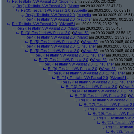
Re: Testfahrt VW Passat 2.0
(
Superflo
am 29.03.2005, 23:43:20)
Re(2): Testfahrt VW Passat 2.0
(
Marax
am 29.03.2005, 23:47:37)
Re(3): Testfahrt VW Passat 2.0
(
Superflo
am 30.03.2005, 00:09:31)
Re(4): Testfahrt VW Passat 2.0
(
mugello
am 30.03.2005, 00:16:51)
Re(4): Testfahrt VW Passat 2.0
(
Raucher
am 31.03.2005, 00:25:23
Re: Testfahrt VW Passat 2.0
(
Wizard51
am 29.03.2005, 23:52:19)
Re(2): Testfahrt VW Passat 2.0
(
Marax
am 29.03.2005, 23:56:48)
Re(3): Testfahrt VW Passat 2.0
(
Wizard51
am 29.03.2005, 23:58:13)
Re(4): Testfahrt VW Passat 2.0
(
Marax
am 29.03.2005, 23:59:33)
Re(5): Testfahrt VW Passat 2.0
(
Wizard51
am 30.03.2005, 00:03
Re(4): Testfahrt VW Passat 2.0
(
1 insulaner
am 30.03.2005, 00:03:
Re(5): Testfahrt VW Passat 2.0
(
Wizard51
am 30.03.2005, 00:04
Re(6): Testfahrt VW Passat 2.0
(
1 insulaner
am 30.03.2005, 0
Re(7): Testfahrt VW Passat 2.0
(
Wizard51
am 30.03.2005, 
Re(8): Testfahrt VW Passat 2.0
(
1 insulaner
am 30.03.20
Re(9): Testfahrt VW Passat 2.0
(
Wizard51
am 30.03.2
Re(10): Testfahrt VW Passat 2.0
(
1 insulaner
am 30
Re(11): Testfahrt VW Passat 2.0
(
Wizard51
am 3
Re(12): Testfahrt VW Passat 2.0
(
1 insulaner
Re(13): Testfahrt VW Passat 2.0
(
Wizard5
Re(14): Testfahrt VW Passat 2.0
(
1 ins
Re(15): Testfahrt VW Passat 2.0
(
Wi
Re(16): Testfahrt VW Passat 2.0
(
Re(17): Testfahrt VW Passat 2.
Re(18): Testfahrt VW Passat
Re(19): Testfahrt VW Pas
Re(20): Testfahrt VW P
Re(21): Testfahrt V
Re(22): Testfahr
Re(23): Testfa