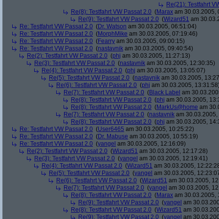
Re(21): Testfahrt V
Re(8): Testfahrt VW Passat 2.0
(
Marax
am 30.03.2005, 
Re(9): Testfahrt VW Passat 2.0
(
Wizard51
am 30.03.2
Re: Testfahrt VW Passat 2.0
(
Dr. Watson
am 30.03.2005, 06:51:04)
Re: Testfahrt VW Passat 2.0
(
MorphMike
am 30.03.2005, 07:19:46)
Re: Testfahrt VW Passat 2.0
(
Fearry
am 30.03.2005, 09:00:15)
Re: Testfahrt VW Passat 2.0
(
nastavnik
am 30.03.2005, 09:40:54)
Re(2): Testfahrt VW Passat 2.0
(
phj
am 30.03.2005, 11:27:13)
Re(3): Testfahrt VW Passat 2.0
(
nastavnik
am 30.03.2005, 12:30:35)
Re(4): Testfahrt VW Passat 2.0
(
phj
am 30.03.2005, 13:05:07)
Re(5): Testfahrt VW Passat 2.0
(
nastavnik
am 30.03.2005, 13:27
Re(6): Testfahrt VW Passat 2.0
(
phj
am 30.03.2005, 13:31:58
Re(7): Testfahrt VW Passat 2.0
(
Black Label
am 30.03.2005
Re(8): Testfahrt VW Passat 2.0
(
phj
am 30.03.2005, 13:
Re(8): Testfahrt VW Passat 2.0
(
MarkUs@home
am 30.0
Re(7): Testfahrt VW Passat 2.0
(
nastavnik
am 30.03.2005, 
Re(8): Testfahrt VW Passat 2.0
(
phj
am 30.03.2005, 14:
Re: Testfahrt VW Passat 2.0
(
User6465
am 30.03.2005, 10:25:22)
Re: Testfahrt VW Passat 2.0
(
Dr. Mabuse
am 30.03.2005, 10:55:19)
Re: Testfahrt VW Passat 2.0
(
yangel
am 30.03.2005, 12:16:09)
Re(2): Testfahrt VW Passat 2.0
(
Wizard51
am 30.03.2005, 12:17:28)
Re(3): Testfahrt VW Passat 2.0
(
yangel
am 30.03.2005, 12:19:41)
Re(4): Testfahrt VW Passat 2.0
(
Wizard51
am 30.03.2005, 12:22:2
Re(5): Testfahrt VW Passat 2.0
(
yangel
am 30.03.2005, 12:23:0
Re(6): Testfahrt VW Passat 2.0
(
Wizard51
am 30.03.2005, 12
Re(7): Testfahrt VW Passat 2.0
(
yangel
am 30.03.2005, 12
Re(8): Testfahrt VW Passat 2.0
(
Marax
am 30.03.2005, 
Re(9): Testfahrt VW Passat 2.0
(
yangel
am 30.03.200
Re(8): Testfahrt VW Passat 2.0
(
Wizard51
am 30.03.200
Re(9): Testfahrt VW Passat 2.0
(
yangel
am 30.03.200