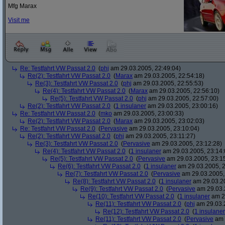
Mfg Marax
Visit me
Re: Testfahrt VW Passat 2.0
(
phj
am 29.03.2005, 22:49:04)
Re(2): Testfahrt VW Passat 2.0
(
Marax
am 29.03.2005, 22:54:18)
Re(3): Testfahrt VW Passat 2.0
(
phj
am 29.03.2005, 22:55:53)
Re(4): Testfahrt VW Passat 2.0
(
Marax
am 29.03.2005, 22:56:10)
Re(5): Testfahrt VW Passat 2.0
(
phj
am 29.03.2005, 22:57:00)
Re(2): Testfahrt VW Passat 2.0
(
1 insulaner
am 29.03.2005, 23:00:16)
Re: Testfahrt VW Passat 2.0
(
mko
am 29.03.2005, 23:00:33)
Re(2): Testfahrt VW Passat 2.0
(
Marax
am 29.03.2005, 23:02:03)
Re: Testfahrt VW Passat 2.0
(
Pervasive
am 29.03.2005, 23:10:04)
Re(2): Testfahrt VW Passat 2.0
(
phj
am 29.03.2005, 23:11:27)
Re(3): Testfahrt VW Passat 2.0
(
Pervasive
am 29.03.2005, 23:12:28)
Re(4): Testfahrt VW Passat 2.0
(
1 insulaner
am 29.03.2005, 23:14:
Re(5): Testfahrt VW Passat 2.0
(
Pervasive
am 29.03.2005, 23:1
Re(6): Testfahrt VW Passat 2.0
(
1 insulaner
am 29.03.2005, 2
Re(7): Testfahrt VW Passat 2.0
(
Pervasive
am 29.03.2005,
Re(8): Testfahrt VW Passat 2.0
(
1 insulaner
am 29.03.20
Re(9): Testfahrt VW Passat 2.0
(
Pervasive
am 29.03.
Re(10): Testfahrt VW Passat 2.0
(
1 insulaner
am 29
Re(11): Testfahrt VW Passat 2.0
(
phj
am 29.03.2
Re(12): Testfahrt VW Passat 2.0
(
1 insulaner
Re(11): Testfahrt VW Passat 2.0
(
Pervasive
am 