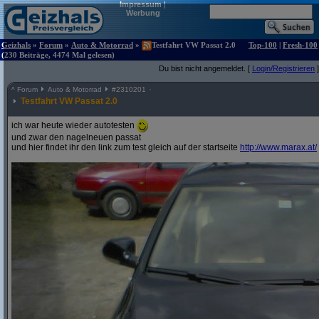
Impressum
|
Werbung
Geizhals
»
Forum
»
Auto & Motorrad
»
Testfahrt VW Passat 2.0
Top-100
|
Fresh-100
(230 Beiträge, 4474 Mal gelesen)
Du bist nicht angemeldet. [
Login/Registrieren
]
^
Forum
Auto & Motorrad
#
2310201
Testfahrt VW Passat 2.0
ich war heute wieder autotesten
und zwar den nagelneuen passat
und hier findet ihr den link zum test gleich auf der startseite
http:/
/
www.marax.at/