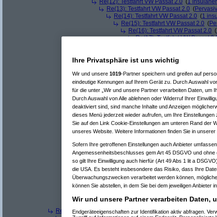
Re(12): Testfahrt VW Passat 2.0
(
1 insulaner
Re(13): Testfahrt VW Passat 2.0
(
Pervasi
Re(14): Testfahrt VW Passat 2.0
(
1 ins
Re(15): Testfahrt VW Passat 2.0
(
Pe
Re(16): Testfahrt VW Passat 2.0
(
Re(17): Testfahrt VW Passat 2.
Re(18): Testfahrt VW Passat
Re(19): Testfahrt VW Pas
Ihre Privatsphäre ist uns wichtig
^
Forum
Auto & Motorrad
#
2311061
Re(13): Testfahrt VW Passat 2.0
Wir und unsere
1019
-Partner speichern und greifen auf per
eindeutige Kennungen auf Ihrem Gerät zu. Durch Auswahl von
ja die italiener liegen qualitätsmäßig wohl
für die unter „Wir und unsere Partner verarbeiten Daten, um 
Durch Auswahl von Alle ablehnen oder Widerruf Ihrer Einwilli
deaktiviert sind, sind manche Inhalte und Anzeigen möglicherw
dieses Menü jederzeit wieder aufrufen, um Ihre Einstellungen 
Sie auf den Link Cookie-Einstellungen am unteren Rand der Web
Re(14): Testfahrt VW Passat 2.0
(
1 ins
unseres Website. Weitere Informationen finden Sie in unsere
Re(12): Testfahrt VW Passat 2.0
(
Marax
am 2
Sofern Ihre getroffenen Einstellungen auch Anbieter umfassen,
Re(13): Testfahrt VW Passat 2.0
(
Pervasi
Re(14): Testfahrt VW Passat 2.0
(
Mara
Angemessenheitsbeschlusses gem Art 45 DSGVO und ohne ge
Re(11): Testfahrt VW Passat 2.0
(
Pervasive
am 
so gilt Ihre Einwilligung auch hierfür (Art 49 Abs 1 lit a DSGV
Re(12): Testfahrt VW Passat 2.0
(
1 insulaner
die USA. Es besteht insbesondere das Risiko, dass Ihre Date
Re(13): Testfahrt VW Passat 2.0
(
Pervasi
Überwachungszwecken verarbeitet werden können, möglicher
Re(14): Testfahrt VW Passat 2.0
(
1 ins
können Sie abstellen, in dem Sie bei dem jeweiligen Anbieter in
Re(15): Testfahrt VW Passat 2.0
(
Pe
Re(16): Testfahrt VW Passat 2.0
(
Wir und unsere Partner verarbeiten Daten, 
Re(9): Testfahrt VW Passat 2.0
(
Coolie
am 30.03.200
Re(6): Testfahrt VW Passat 2.0
(
Marax
am 29.03.2005, 23:17
Endgeräteeigenschaften zur Identifikation aktiv abfragen. V