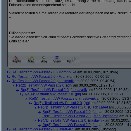
Die Randstände sind extrem kurz, der Überhang vorne extrem lang; das Gewi
Fahrverhalten dementsprechend schlecht.
Vielleicht sollten sie mal lernen die Motoren der länge nach vor bzw. direkt 
--
DiTech postete:
Sie haben offensichtlich 7mal mit dem Goldadler positive Erfahrung gemacht.
Lotto spielen.
Re: Testfahrt VW Passat 2.0
(
MorphMike
am 30.03.2005, 07:19:46)
Re: Testfahrt VW Passat 2.0
(
Fearry
am 30.03.2005, 09:00:15)
Re: Testfahrt VW Passat 2.0
(
nastavnik
am 30.03.2005, 09:40:54)
Re(2): Testfahrt VW Passat 2.0
(
phj
am 30.03.2005, 11:27:13)
Re(3): Testfahrt VW Passat 2.0
(
nastavnik
am 30.03.2005, 12:30:35)
Re(4): Testfahrt VW Passat 2.0
(
phj
am 30.03.2005, 13:05:07)
Re(5): Testfahrt VW Passat 2.0
(
nastavnik
am 30.03.2005, 13:27
Re(6): Testfahrt VW Passat 2.0
(
phj
am 30.03.2005, 13:31:58
Re(7): Testfahrt VW Passat 2.0
(
Black Label
am 30.03.2005
Re(8): Testfahrt VW Passat 2.0
(
phj
am 30.03.2005, 13:
Re(8): Testfahrt VW Passat 2.0
(
MarkUs@home
am 30.0
Re(7): Testfahrt VW Passat 2.0
(
nastavnik
am 30.03.2005, 
Re(8): Testfahrt VW Passat 2.0
(
phj
am 30.03.2005, 14:
Re: Testfahrt VW Passat 2.0
(
User6465
am 30.03.2005, 10:25:22)