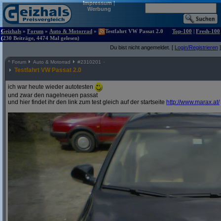
Impressum
|
Werbung
Geizhals
»
Forum
»
Auto & Motorrad
»
Testfahrt VW Passat 2.0
Top-100
|
Fresh-100
(230 Beiträge, 4474 Mal gelesen)
Du bist nicht angemeldet. [
Login/Registrieren
]
^
Forum
Auto & Motorrad
#
2310201
Testfahrt VW Passat 2.0
ich war heute wieder autotesten
und zwar den nagelneuen passat
und hier findet ihr den link zum test gleich auf der startseite
http:/
/
www.marax.at/