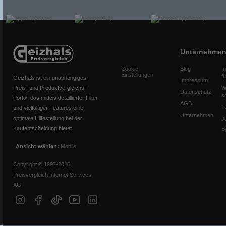
Unternehme
Cookie-
Blog
I
Einstellungen
f
Geizhals ist ein unabhängiges
Impressum
Preis- und Produktvergleichs-
W
Datenschutz
s
Portal, das mittels detaillierter Filter
AGB
T
und vielfältiger Features eine
Unternehmen
optimale Hilfestellung bei der
J
Kaufentscheidung bietet.
P
Ansicht wählen:
Mobile
Copyright © 1997-2026
Preisvergleich Internet Services
AG