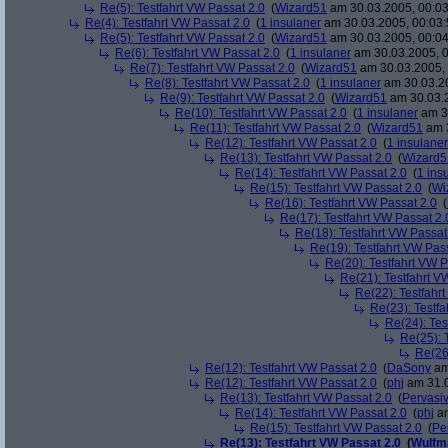
Re(5): Testfahrt VW Passat 2.0
(
Wizard51
am 30.03.2005, 00:03
Re(4): Testfahrt VW Passat 2.0
(
1 insulaner
am 30.03.2005, 00:03:
Re(5): Testfahrt VW Passat 2.0
(
Wizard51
am 30.03.2005, 00:04
Re(6): Testfahrt VW Passat 2.0
(
1 insulaner
am 30.03.2005, 0
Re(7): Testfahrt VW Passat 2.0
(
Wizard51
am 30.03.2005, 
Re(8): Testfahrt VW Passat 2.0
(
1 insulaner
am 30.03.20
Re(9): Testfahrt VW Passat 2.0
(
Wizard51
am 30.03.2
Re(10): Testfahrt VW Passat 2.0
(
1 insulaner
am 30
Re(11): Testfahrt VW Passat 2.0
(
Wizard51
am 3
Re(12): Testfahrt VW Passat 2.0
(
1 insulaner
Re(13): Testfahrt VW Passat 2.0
(
Wizard5
Re(14): Testfahrt VW Passat 2.0
(
1 ins
Re(15): Testfahrt VW Passat 2.0
(
Wi
Re(16): Testfahrt VW Passat 2.0
(
Re(17): Testfahrt VW Passat 2.
Re(18): Testfahrt VW Passat
Re(19): Testfahrt VW Pas
Re(20): Testfahrt VW P
Re(21): Testfahrt V
Re(22): Testfahr
Re(23): Testfa
Re(24): Tes
Re(25): 
Re(26
Re(12): Testfahrt VW Passat 2.0
(
DaSony
am
Re(12): Testfahrt VW Passat 2.0
(
phj
am 31.0
Re(13): Testfahrt VW Passat 2.0
(
Pervasi
Re(14): Testfahrt VW Passat 2.0
(
phj
am
Re(15): Testfahrt VW Passat 2.0
(
Pe
Re(13): Testfahrt VW Passat 2.0
(
Wulfm