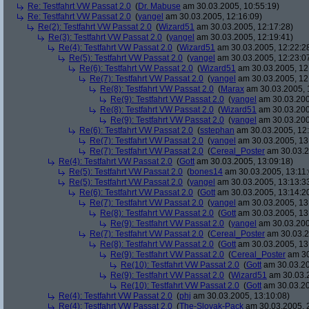
Re: Testfahrt VW Passat 2.0
(
Dr. Mabuse
am 30.03.2005, 10:55:19)
Re: Testfahrt VW Passat 2.0
(
yangel
am 30.03.2005, 12:16:09)
Re(2): Testfahrt VW Passat 2.0
(
Wizard51
am 30.03.2005, 12:17:28)
Re(3): Testfahrt VW Passat 2.0
(
yangel
am 30.03.2005, 12:19:41)
Re(4): Testfahrt VW Passat 2.0
(
Wizard51
am 30.03.2005, 12:22:2
Re(5): Testfahrt VW Passat 2.0
(
yangel
am 30.03.2005, 12:23:0
Re(6): Testfahrt VW Passat 2.0
(
Wizard51
am 30.03.2005, 12
Re(7): Testfahrt VW Passat 2.0
(
yangel
am 30.03.2005, 12
Re(8): Testfahrt VW Passat 2.0
(
Marax
am 30.03.2005, 
Re(9): Testfahrt VW Passat 2.0
(
yangel
am 30.03.200
Re(8): Testfahrt VW Passat 2.0
(
Wizard51
am 30.03.200
Re(9): Testfahrt VW Passat 2.0
(
yangel
am 30.03.200
Re(6): Testfahrt VW Passat 2.0
(
sstephan
am 30.03.2005, 12:
Re(7): Testfahrt VW Passat 2.0
(
yangel
am 30.03.2005, 13
Re(7): Testfahrt VW Passat 2.0
(
Cereal_Poster
am 30.03.2
Re(4): Testfahrt VW Passat 2.0
(
Gott
am 30.03.2005, 13:09:18)
Re(5): Testfahrt VW Passat 2.0
(
bones14
am 30.03.2005, 13:11:
Re(5): Testfahrt VW Passat 2.0
(
yangel
am 30.03.2005, 13:13:3
Re(6): Testfahrt VW Passat 2.0
(
Gott
am 30.03.2005, 13:14:2
Re(7): Testfahrt VW Passat 2.0
(
yangel
am 30.03.2005, 13
Re(8): Testfahrt VW Passat 2.0
(
Gott
am 30.03.2005, 13
Re(9): Testfahrt VW Passat 2.0
(
yangel
am 30.03.200
Re(7): Testfahrt VW Passat 2.0
(
Cereal_Poster
am 30.03.2
Re(8): Testfahrt VW Passat 2.0
(
Gott
am 30.03.2005, 13
Re(9): Testfahrt VW Passat 2.0
(
Cereal_Poster
am 30
Re(10): Testfahrt VW Passat 2.0
(
Gott
am 30.03.20
Re(9): Testfahrt VW Passat 2.0
(
Wizard51
am 30.03.2
Re(10): Testfahrt VW Passat 2.0
(
Gott
am 30.03.20
Re(4): Testfahrt VW Passat 2.0
(
phj
am 30.03.2005, 13:10:08)
Re(4): Testfahrt VW Passat 2.0
(
The-Slovak-Pack
am 30.03.2005, 