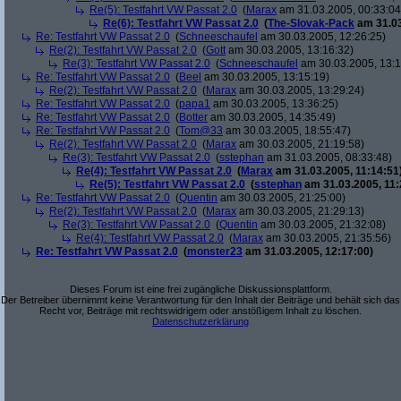
Re(5): Testfahrt VW Passat 2.0
(
Marax
am 31.03.2005, 00:33:04
Re(6): Testfahrt VW Passat 2.0
(
The-Slovak-Pack
am 31.03
Re: Testfahrt VW Passat 2.0
(
Schneeschaufel
am 30.03.2005, 12:26:25)
Re(2): Testfahrt VW Passat 2.0
(
Gott
am 30.03.2005, 13:16:32)
Re(3): Testfahrt VW Passat 2.0
(
Schneeschaufel
am 30.03.2005, 13:1
Re: Testfahrt VW Passat 2.0
(
Beel
am 30.03.2005, 13:15:19)
Re(2): Testfahrt VW Passat 2.0
(
Marax
am 30.03.2005, 13:29:24)
Re: Testfahrt VW Passat 2.0
(
papa1
am 30.03.2005, 13:36:25)
Re: Testfahrt VW Passat 2.0
(
Botter
am 30.03.2005, 14:35:49)
Re: Testfahrt VW Passat 2.0
(
Tom@33
am 30.03.2005, 18:55:47)
Re(2): Testfahrt VW Passat 2.0
(
Marax
am 30.03.2005, 21:19:58)
Re(3): Testfahrt VW Passat 2.0
(
sstephan
am 31.03.2005, 08:33:48)
Re(4): Testfahrt VW Passat 2.0
(
Marax
am 31.03.2005, 11:14:51
Re(5): Testfahrt VW Passat 2.0
(
sstephan
am 31.03.2005, 11:
Re: Testfahrt VW Passat 2.0
(
Quentin
am 30.03.2005, 21:25:00)
Re(2): Testfahrt VW Passat 2.0
(
Marax
am 30.03.2005, 21:29:13)
Re(3): Testfahrt VW Passat 2.0
(
Quentin
am 30.03.2005, 21:32:08)
Re(4): Testfahrt VW Passat 2.0
(
Marax
am 30.03.2005, 21:35:56)
Re: Testfahrt VW Passat 2.0
(
monster23
am 31.03.2005, 12:17:00)
Dieses Forum ist eine frei zugängliche Diskussionsplattform.
Der Betreiber übernimmt keine Verantwortung für den Inhalt der Beiträge und behält sich das
Recht vor, Beiträge mit rechtswidrigem oder anstößigem Inhalt zu löschen.
Datenschutzerklärung