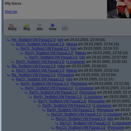
Mfg Marax
Visit me
Re: Testfahrt VW Passat 2.0
(
phj
am 29.03.2005, 22:49:04)
Re(2): Testfahrt VW Passat 2.0
(
Marax
am 29.03.2005, 22:54:18)
Re(3): Testfahrt VW Passat 2.0
(
phj
am 29.03.2005, 22:55:53)
Re(4): Testfahrt VW Passat 2.0
(
Marax
am 29.03.2005, 22:56:10)
Re(5): Testfahrt VW Passat 2.0
(
phj
am 29.03.2005, 22:57:00)
Re(2): Testfahrt VW Passat 2.0
(
1 insulaner
am 29.03.2005, 23:00:16)
Re: Testfahrt VW Passat 2.0
(
mko
am 29.03.2005, 23:00:33)
Re(2): Testfahrt VW Passat 2.0
(
Marax
am 29.03.2005, 23:02:03)
Re: Testfahrt VW Passat 2.0
(
Pervasive
am 29.03.2005, 23:10:04)
Re(2): Testfahrt VW Passat 2.0
(
phj
am 29.03.2005, 23:11:27)
Re(3): Testfahrt VW Passat 2.0
(
Pervasive
am 29.03.2005, 23:12:28)
Re(4): Testfahrt VW Passat 2.0
(
1 insulaner
am 29.03.2005, 23:14:
Re(5): Testfahrt VW Passat 2.0
(
Pervasive
am 29.03.2005, 23:1
Re(6): Testfahrt VW Passat 2.0
(
1 insulaner
am 29.03.2005, 2
Re(7): Testfahrt VW Passat 2.0
(
Pervasive
am 29.03.2005,
Re(8): Testfahrt VW Passat 2.0
(
1 insulaner
am 29.03.20
Re(9): Testfahrt VW Passat 2.0
(
Pervasive
am 29.03.
Re(10): Testfahrt VW Passat 2.0
(
1 insulaner
am 29
Re(11): Testfahrt VW Passat 2.0
(
phj
am 29.03.2
Re(12): Testfahrt VW Passat 2.0
(
1 insulaner
Re(11): Testfahrt VW Passat 2.0
(
Pervasive
am 