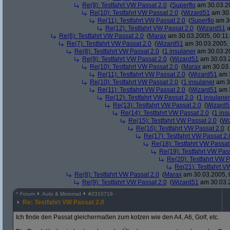
Re(9): Testfahrt VW Passat 2.0
(
Superflo
am 30.03.20
Re(10): Testfahrt VW Passat 2.0
(
Wizard51
am 30.
Re(11): Testfahrt VW Passat 2.0
(
Superflo
am 30
Re(12): Testfahrt VW Passat 2.0
(
Wizard51
a
Re(6): Testfahrt VW Passat 2.0
(
Marax
am 30.03.2005, 00:11
Re(7): Testfahrt VW Passat 2.0
(
Wizard51
am 30.03.2005, 
Re(8): Testfahrt VW Passat 2.0
(
1 insulaner
am 30.03.20
Re(9): Testfahrt VW Passat 2.0
(
Wizard51
am 30.03.2
Re(10): Testfahrt VW Passat 2.0
(
Marax
am 30.03.
Re(11): Testfahrt VW Passat 2.0
(
Wizard51
am 3
Re(10): Testfahrt VW Passat 2.0
(
1 insulaner
am 30
Re(11): Testfahrt VW Passat 2.0
(
Wizard51
am 3
Re(12): Testfahrt VW Passat 2.0
(
1 insulaner
Re(13): Testfahrt VW Passat 2.0
(
Wizard5
Re(14): Testfahrt VW Passat 2.0
(
1 ins
Re(15): Testfahrt VW Passat 2.0
(
Wi
Re(16): Testfahrt VW Passat 2.0
(
Re(17): Testfahrt VW Passat 2.
Re(18): Testfahrt VW Passat
Re(19): Testfahrt VW Pas
Re(20): Testfahrt VW P
Re(21): Testfahrt V
Re(8): Testfahrt VW Passat 2.0
(
Marax
am 30.03.2005, 
Re(9): Testfahrt VW Passat 2.0
(
Wizard51
am 30.03.2
^
Forum
Auto & Motorrad
#
2310719
Re: Testfahrt VW Passat 2.0
Ich finde den Passat gleichermaßen zum kotzen wie den A4, A6, Golf, etc.