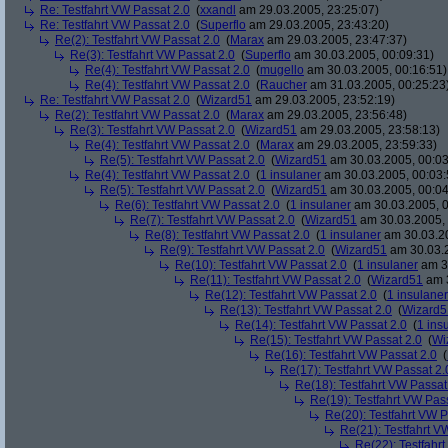
Re: Testfahrt VW Passat 2.0
(
xxandl
am 29.03.2005, 23:25:07)
Re: Testfahrt VW Passat 2.0
(
Superflo
am 29.03.2005, 23:43:20)
Re(2): Testfahrt VW Passat 2.0
(
Marax
am 29.03.2005, 23:47:37)
Re(3): Testfahrt VW Passat 2.0
(
Superflo
am 30.03.2005, 00:09:31)
Re(4): Testfahrt VW Passat 2.0
(
mugello
am 30.03.2005, 00:16:51)
Re(4): Testfahrt VW Passat 2.0
(
Raucher
am 31.03.2005, 00:25:23
Re: Testfahrt VW Passat 2.0
(
Wizard51
am 29.03.2005, 23:52:19)
Re(2): Testfahrt VW Passat 2.0
(
Marax
am 29.03.2005, 23:56:48)
Re(3): Testfahrt VW Passat 2.0
(
Wizard51
am 29.03.2005, 23:58:13)
Re(4): Testfahrt VW Passat 2.0
(
Marax
am 29.03.2005, 23:59:33)
Re(5): Testfahrt VW Passat 2.0
(
Wizard51
am 30.03.2005, 00:03
Re(4): Testfahrt VW Passat 2.0
(
1 insulaner
am 30.03.2005, 00:03:
Re(5): Testfahrt VW Passat 2.0
(
Wizard51
am 30.03.2005, 00:04
Re(6): Testfahrt VW Passat 2.0
(
1 insulaner
am 30.03.2005, 0
Re(7): Testfahrt VW Passat 2.0
(
Wizard51
am 30.03.2005, 
Re(8): Testfahrt VW Passat 2.0
(
1 insulaner
am 30.03.20
Re(9): Testfahrt VW Passat 2.0
(
Wizard51
am 30.03.2
Re(10): Testfahrt VW Passat 2.0
(
1 insulaner
am 30
Re(11): Testfahrt VW Passat 2.0
(
Wizard51
am 3
Re(12): Testfahrt VW Passat 2.0
(
1 insulaner
Re(13): Testfahrt VW Passat 2.0
(
Wizard5
Re(14): Testfahrt VW Passat 2.0
(
1 ins
Re(15): Testfahrt VW Passat 2.0
(
Wi
Re(16): Testfahrt VW Passat 2.0
(
Re(17): Testfahrt VW Passat 2.
Re(18): Testfahrt VW Passat
Re(19): Testfahrt VW Pas
Re(20): Testfahrt VW P
Re(21): Testfahrt V
Re(22): Testfahr