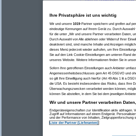
Re(17): Testfahrt VW Passat 
Re(18): Testfahrt VW Passa
Re(19): Testfahrt VW Pa
Re(20): Testfahrt VW 
Ihre Privatsphäre ist uns wichtig
Re(21): Testfahrt 
Re(22): Testfah
Wir und unsere
1019
-Partner speichern und greifen auf 
Re(13): Testfahrt VW Passat 2.0
(
Gott
am
eindeutige Kennungen auf Ihrem Gerät zu. Durch Auswahl v
Re(14): Testfahrt VW Passat 2.0
(
phj
für die unter „Wir und unsere Partner verarbeiten Daten, u
Durch Auswahl von Alle ablehnen oder Widerruf Ihrer Einwi
^
Forum
Auto & Motorrad
#
2314363
Re(15): Testfahrt VW Passat 2.0
deaktiviert sind, sind manche Inhalte und Anzeigen möglich
dieses Menü jederzeit wieder aufrufen, um Ihre Einstellung
Ein 90PS TDI in einem leichten Octav
Sie auf den Link Cookie-Einstellungen am unteren Rand der 
unseres Website. Weitere Informationen finden Sie in uns
lg
Gott
Sofern Ihre getroffenen Einstellungen auch Anbieter umfass
Angemessenheitsbeschlusses gem Art 45 DSGVO und ohne
so gilt Ihre Einwilligung auch hierfür (Art 49 Abs 1 lit a D
die USA. Es besteht insbesondere das Risiko, dass Ihre D
Überwachungszwecken verarbeitet werden können, möglic
können Sie abstellen, in dem Sie bei dem jeweiligen Anbieter
Dieser Beitrag wurde aus 100% chlor
Elektronen erzeugt.
Wir und unsere Partner verarbeiten Daten
.
Endgeräteeigenschaften zur Identifikation aktiv abfragen
Zugriff auf Informationen auf einem Endgerät. Personalisi
und der Performance von Inhalten, Zielgruppenforschung
Liste der Partner (Lieferanten)