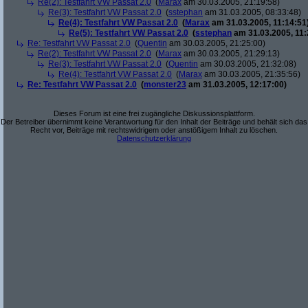
Re(2): Testfahrt VW Passat 2.0
(
Marax
am 30.03.2005, 21:19:58)
Re(3): Testfahrt VW Passat 2.0
(
sstephan
am 31.03.2005, 08:33:48)
Re(4): Testfahrt VW Passat 2.0
(
Marax
am 31.03.2005, 11:14:51
Re(5): Testfahrt VW Passat 2.0
(
sstephan
am 31.03.2005, 11:
Re: Testfahrt VW Passat 2.0
(
Quentin
am 30.03.2005, 21:25:00)
Re(2): Testfahrt VW Passat 2.0
(
Marax
am 30.03.2005, 21:29:13)
Re(3): Testfahrt VW Passat 2.0
(
Quentin
am 30.03.2005, 21:32:08)
Re(4): Testfahrt VW Passat 2.0
(
Marax
am 30.03.2005, 21:35:56)
Re: Testfahrt VW Passat 2.0
(
monster23
am 31.03.2005, 12:17:00)
Dieses Forum ist eine frei zugängliche Diskussionsplattform.
Der Betreiber übernimmt keine Verantwortung für den Inhalt der Beiträge und behält sich das
Recht vor, Beiträge mit rechtswidrigem oder anstößigem Inhalt zu löschen.
Datenschutzerklärung