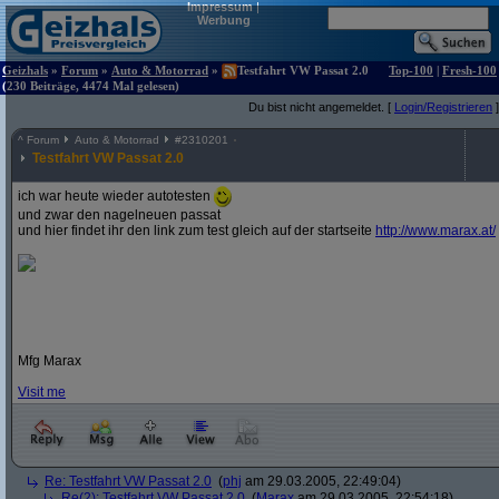
Impressum
|
Werbung
Geizhals
»
Forum
»
Auto & Motorrad
»
Testfahrt VW Passat 2.0
Top-100
|
Fresh-100
(230 Beiträge, 4474 Mal gelesen)
Du bist nicht angemeldet. [
Login/Registrieren
]
^
Forum
Auto & Motorrad
#
2310201
Testfahrt VW Passat 2.0
ich war heute wieder autotesten
und zwar den nagelneuen passat
und hier findet ihr den link zum test gleich auf der startseite
http:/
/
www.marax.at/
Mfg Marax
Visit me
Re: Testfahrt VW Passat 2.0
(
phj
am 29.03.2005, 22:49:04)
Re(2): Testfahrt VW Passat 2.0
(
Marax
am 29.03.2005, 22:54:18)