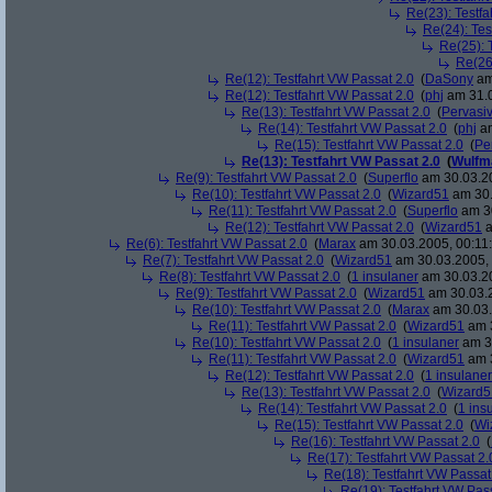
Re(23): Testfa
Re(24): Tes
Re(25): 
Re(26
Re(12): Testfahrt VW Passat 2.0
(
DaSony
am
Re(12): Testfahrt VW Passat 2.0
(
phj
am 31.0
Re(13): Testfahrt VW Passat 2.0
(
Pervasi
Re(14): Testfahrt VW Passat 2.0
(
phj
am
Re(15): Testfahrt VW Passat 2.0
(
Pe
Re(13): Testfahrt VW Passat 2.0
(
Wulfm
Re(9): Testfahrt VW Passat 2.0
(
Superflo
am 30.03.20
Re(10): Testfahrt VW Passat 2.0
(
Wizard51
am 30.
Re(11): Testfahrt VW Passat 2.0
(
Superflo
am 30
Re(12): Testfahrt VW Passat 2.0
(
Wizard51
a
Re(6): Testfahrt VW Passat 2.0
(
Marax
am 30.03.2005, 00:11
Re(7): Testfahrt VW Passat 2.0
(
Wizard51
am 30.03.2005, 
Re(8): Testfahrt VW Passat 2.0
(
1 insulaner
am 30.03.20
Re(9): Testfahrt VW Passat 2.0
(
Wizard51
am 30.03.2
Re(10): Testfahrt VW Passat 2.0
(
Marax
am 30.03.
Re(11): Testfahrt VW Passat 2.0
(
Wizard51
am 3
Re(10): Testfahrt VW Passat 2.0
(
1 insulaner
am 30
Re(11): Testfahrt VW Passat 2.0
(
Wizard51
am 3
Re(12): Testfahrt VW Passat 2.0
(
1 insulaner
Re(13): Testfahrt VW Passat 2.0
(
Wizard5
Re(14): Testfahrt VW Passat 2.0
(
1 ins
Re(15): Testfahrt VW Passat 2.0
(
Wi
Re(16): Testfahrt VW Passat 2.0
(
Re(17): Testfahrt VW Passat 2.
Re(18): Testfahrt VW Passat
Re(19): Testfahrt VW Pas