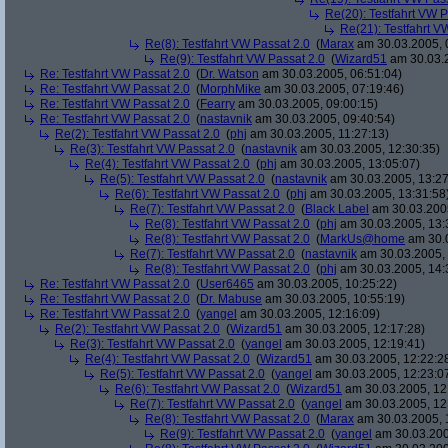
Re(20): Testfahrt VW P
Re(21): Testfahrt V
Re(8): Testfahrt VW Passat 2.0
(
Marax
am 30.03.2005, 
Re(9): Testfahrt VW Passat 2.0
(
Wizard51
am 30.03.2
Re: Testfahrt VW Passat 2.0
(
Dr. Watson
am 30.03.2005, 06:51:04)
Re: Testfahrt VW Passat 2.0
(
MorphMike
am 30.03.2005, 07:19:46)
Re: Testfahrt VW Passat 2.0
(
Fearry
am 30.03.2005, 09:00:15)
Re: Testfahrt VW Passat 2.0
(
nastavnik
am 30.03.2005, 09:40:54)
Re(2): Testfahrt VW Passat 2.0
(
phj
am 30.03.2005, 11:27:13)
Re(3): Testfahrt VW Passat 2.0
(
nastavnik
am 30.03.2005, 12:30:35)
Re(4): Testfahrt VW Passat 2.0
(
phj
am 30.03.2005, 13:05:07)
Re(5): Testfahrt VW Passat 2.0
(
nastavnik
am 30.03.2005, 13:27
Re(6): Testfahrt VW Passat 2.0
(
phj
am 30.03.2005, 13:31:58
Re(7): Testfahrt VW Passat 2.0
(
Black Label
am 30.03.2005
Re(8): Testfahrt VW Passat 2.0
(
phj
am 30.03.2005, 13:
Re(8): Testfahrt VW Passat 2.0
(
MarkUs@home
am 30.0
Re(7): Testfahrt VW Passat 2.0
(
nastavnik
am 30.03.2005, 
Re(8): Testfahrt VW Passat 2.0
(
phj
am 30.03.2005, 14:
Re: Testfahrt VW Passat 2.0
(
User6465
am 30.03.2005, 10:25:22)
Re: Testfahrt VW Passat 2.0
(
Dr. Mabuse
am 30.03.2005, 10:55:19)
Re: Testfahrt VW Passat 2.0
(
yangel
am 30.03.2005, 12:16:09)
Re(2): Testfahrt VW Passat 2.0
(
Wizard51
am 30.03.2005, 12:17:28)
Re(3): Testfahrt VW Passat 2.0
(
yangel
am 30.03.2005, 12:19:41)
Re(4): Testfahrt VW Passat 2.0
(
Wizard51
am 30.03.2005, 12:22:2
Re(5): Testfahrt VW Passat 2.0
(
yangel
am 30.03.2005, 12:23:0
Re(6): Testfahrt VW Passat 2.0
(
Wizard51
am 30.03.2005, 12
Re(7): Testfahrt VW Passat 2.0
(
yangel
am 30.03.2005, 12
Re(8): Testfahrt VW Passat 2.0
(
Marax
am 30.03.2005, 
Re(9): Testfahrt VW Passat 2.0
(
yangel
am 30.03.200