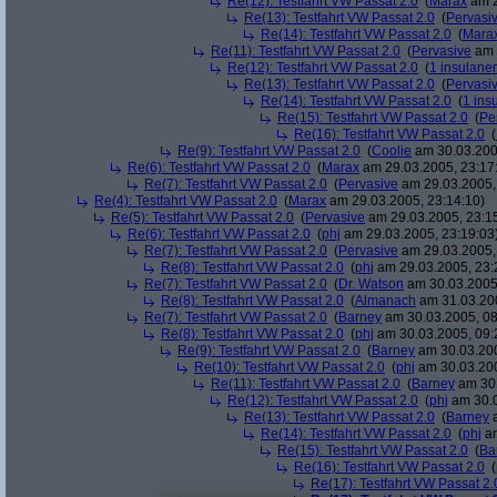
Re(12): Testfahrt VW Passat 2.0
(
Marax
am 2
Re(13): Testfahrt VW Passat 2.0
(
Pervasi
Re(14): Testfahrt VW Passat 2.0
(
Mara
Re(11): Testfahrt VW Passat 2.0
(
Pervasive
am 
Re(12): Testfahrt VW Passat 2.0
(
1 insulaner
Re(13): Testfahrt VW Passat 2.0
(
Pervasi
Re(14): Testfahrt VW Passat 2.0
(
1 ins
Re(15): Testfahrt VW Passat 2.0
(
Pe
Re(16): Testfahrt VW Passat 2.0
(
Re(9): Testfahrt VW Passat 2.0
(
Coolie
am 30.03.200
Re(6): Testfahrt VW Passat 2.0
(
Marax
am 29.03.2005, 23:17
Re(7): Testfahrt VW Passat 2.0
(
Pervasive
am 29.03.2005,
Re(4): Testfahrt VW Passat 2.0
(
Marax
am 29.03.2005, 23:14:10)
Re(5): Testfahrt VW Passat 2.0
(
Pervasive
am 29.03.2005, 23:1
Re(6): Testfahrt VW Passat 2.0
(
phj
am 29.03.2005, 23:19:03
Re(7): Testfahrt VW Passat 2.0
(
Pervasive
am 29.03.2005,
Re(8): Testfahrt VW Passat 2.0
(
phj
am 29.03.2005, 23:
Re(7): Testfahrt VW Passat 2.0
(
Dr. Watson
am 30.03.2005,
Re(8): Testfahrt VW Passat 2.0
(
Almanach
am 31.03.200
Re(7): Testfahrt VW Passat 2.0
(
Barney
am 30.03.2005, 08
Re(8): Testfahrt VW Passat 2.0
(
phj
am 30.03.2005, 09:
Re(9): Testfahrt VW Passat 2.0
(
Barney
am 30.03.200
Re(10): Testfahrt VW Passat 2.0
(
phj
am 30.03.200
Re(11): Testfahrt VW Passat 2.0
(
Barney
am 30.
Re(12): Testfahrt VW Passat 2.0
(
phj
am 30.0
Re(13): Testfahrt VW Passat 2.0
(
Barney
a
Re(14): Testfahrt VW Passat 2.0
(
phj
am
Re(15): Testfahrt VW Passat 2.0
(
Ba
Re(16): Testfahrt VW Passat 2.0
(
Re(17): Testfahrt VW Passat 2.