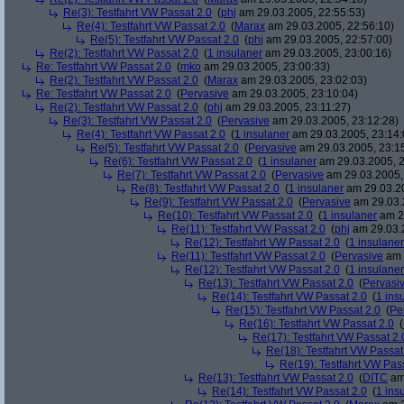
Re(3): Testfahrt VW Passat 2.0
(
phj
am 29.03.2005, 22:55:53)
Re(4): Testfahrt VW Passat 2.0
(
Marax
am 29.03.2005, 22:56:10)
Re(5): Testfahrt VW Passat 2.0
(
phj
am 29.03.2005, 22:57:00)
Re(2): Testfahrt VW Passat 2.0
(
1 insulaner
am 29.03.2005, 23:00:16)
Re: Testfahrt VW Passat 2.0
(
mko
am 29.03.2005, 23:00:33)
Re(2): Testfahrt VW Passat 2.0
(
Marax
am 29.03.2005, 23:02:03)
Re: Testfahrt VW Passat 2.0
(
Pervasive
am 29.03.2005, 23:10:04)
Re(2): Testfahrt VW Passat 2.0
(
phj
am 29.03.2005, 23:11:27)
Re(3): Testfahrt VW Passat 2.0
(
Pervasive
am 29.03.2005, 23:12:28)
Re(4): Testfahrt VW Passat 2.0
(
1 insulaner
am 29.03.2005, 23:14:
Re(5): Testfahrt VW Passat 2.0
(
Pervasive
am 29.03.2005, 23:1
Re(6): Testfahrt VW Passat 2.0
(
1 insulaner
am 29.03.2005, 2
Re(7): Testfahrt VW Passat 2.0
(
Pervasive
am 29.03.2005,
Re(8): Testfahrt VW Passat 2.0
(
1 insulaner
am 29.03.20
Re(9): Testfahrt VW Passat 2.0
(
Pervasive
am 29.03.
Re(10): Testfahrt VW Passat 2.0
(
1 insulaner
am 29
Re(11): Testfahrt VW Passat 2.0
(
phj
am 29.03.2
Re(12): Testfahrt VW Passat 2.0
(
1 insulaner
Re(11): Testfahrt VW Passat 2.0
(
Pervasive
am 
Re(12): Testfahrt VW Passat 2.0
(
1 insulaner
Re(13): Testfahrt VW Passat 2.0
(
Pervasi
Re(14): Testfahrt VW Passat 2.0
(
1 ins
Re(15): Testfahrt VW Passat 2.0
(
Pe
Re(16): Testfahrt VW Passat 2.0
(
Re(17): Testfahrt VW Passat 2.
Re(18): Testfahrt VW Passat
Re(19): Testfahrt VW Pas
Re(13): Testfahrt VW Passat 2.0
(
DITC
am 
Re(14): Testfahrt VW Passat 2.0
(
1 ins