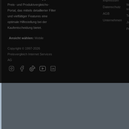
Impressum
Preis- und Produktvergleichs-
W
Datenschutz
s
Portal, das mittels detaillierter Filter
AGB
T
und vielfältiger Features eine
Unternehmen
optimale Hilfestellung bei der
J
Kaufentscheidung bietet.
P
Ansicht wählen:
Mobile
Copyright © 1997-2026
Preisvergleich Internet Services
AG