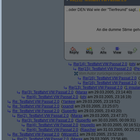
Re(13): Testfahrt VW Passat 2.0
...oder DEN Wal wie der "Tierfreund" sagt...
An die dumme Stirne gehö
Re(14): Testfahrt VW Passat 2.0
(
phj
am
Re(15): Testfahrt VW Passat 2.0
(
Pe
Vom Autor zurückgezogen oder Autor 
Re(16): Testfahrt VW Passat 2.0
(
Re(16): Testfahrt VW Passat 2.0
(
Re(13): Testfahrt VW Passat 2.0
(
1 insula
Re(3): Testfahrt VW Passat 2.0
(
Marax
am 29.03.2005, 23:14:40)
Re(4): Testfahrt VW Passat 2.0
(
phj
am 29.03.2005, 23:16:19)
Re: Testfahrt VW Passat 2.0
(
Yankee
am 29.03.2005, 23:19:52)
Re: Testfahrt VW Passat 2.0
(
xxandl
am 29.03.2005, 23:25:07)
Re: Testfahrt VW Passat 2.0
(
Superflo
am 29.03.2005, 23:43:20)
Re(2): Testfahrt VW Passat 2.0
(
Marax
am 29.03.2005, 23:47:37)
Re(3): Testfahrt VW Passat 2.0
(
Superflo
am 30.03.2005, 00:09:31)
Re(4): Testfahrt VW Passat 2.0
(
mugello
am 30.03.2005, 00:16:51)
Re(4): Testfahrt VW Passat 2.0
(
Raucher
am 31.03.2005, 00:25:23
Re: Testfahrt VW Passat 2.0
(
Wizard51
am 29.03.2005, 23:52:19)
Re(2): Testfahrt VW Passat 2.0
(
Marax
am 29.03.2005, 23:56:48)