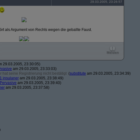
29.03.2005, 23:26:57
rt als Argument von Rechts wegen die geballte Faust.
 29.03.2005, 23:30:05)
rvasive
am 29.03.2005, 23:33:03)
hat seine Registrierung nicht bestätigt
(
substitute
am 29.03.2005, 23:34:39)
1 insulaner
am 29.03.2005, 23:38:49)
Pervasive
am 29.03.2005, 23:39:40)
ner
am 29.03.2005, 23:37:58)
)