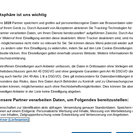
atsphäre ist uns wichtig
ere
1019
-Partner speichern und greifen auf personenbezogene Daten wie Browserdaten oder 
f Ihrem Gerät zu. Durch Auswahl von Akzeptieren aktivieren Sie Tracking-Technologien für d
artner verarbeiten Daten, um Ihnen Dienste bereitzustellen“ aufgeführten Zwecke. Durch Aus
 Widerruf Ihrer Einwilligung werden diese deaktiviert. Wenn Tracker deaktiviert sind, sind m
08)
 möglicherweise nicht mehr so relevant für Sie. Sie können dieses Menü jederzeit wieder auf
5:14)
 zu ändern oder Ihre Einwilligung zu widerrufen, indem Sie auf den Link Cookie-Einstellunge
3:17:18)
 23:18:04)
eite klicken. Ihre Einstellungen gelten innerhalb unseres Website. Weitere Informationen fin
05, 23:18:37)
nschutzerklärung.
2005, 23:19:53)
etroffenen Einstellungen auch Anbieter umfassen, die Daten in Drittstaaten ohne Vorliegen ei
.03.2005, 23:21:34)
005, 23:22:50)
itsbeschlusses gem Art 45 DSGVO und ohne geeignete Garantien gem Art 46 DSGVO übermi
am 29.03.2005, 23:24:55)
gung auch hierfür (Art 49 Abs 1 lit a DSGVO). Dies gilt insbesondere für Datenübermittlungen i
29.03.2005, 23:23:16)
esondere das Risiko, dass Ihre Daten durch Behörden zu Kontroll- und zu Überwachungsz
am 29.03.2005, 23:27:21)
werden können, möglicherweise auch ohne Rechtsbehelfsmöglichkeiten. Dies können Sie abst
ve
am 29.03.2005, 23:27:57)
eweiligen Anbieter in der Liste keine Einwilligung abgeben.
ulaner
am 29.03.2005, 23:30:36)
rvasive
am 29.03.2005, 23:32:17)
nsere Partner verarbeiten Daten, um Folgendes bereitzustellen:
1 insulaner
am 29.03.2005, 23:34:49)
0
(
Pervasive
am 29.03.2005, 23:37:17)
enschaften zur Identifikation aktiv abfragen. Verwendung genauer Standortdaten. Speichern 
 2.0
ionen auf einem Endgerät. Personalisierte Werbung und Inhalte, Messung von Werbeleistung 
(
1 insulaner
am 29.03.2005, 23:40:42)
von Inhalten, Zielgruppenforschung sowie Entwicklung und Verbesserung von Angeboten.
sat 2.0
(
Pervasive
am 29.03.2005, 23:42:20)
rtner (Lieferanten)
30.03.2005, 11:06:51)
ulaner
am 30.03.2005, 11:09:29)
9.03.2005, 23:39:46)