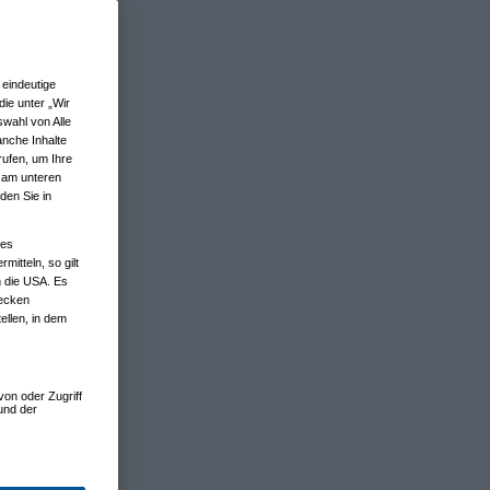
eindeutige
ie unter „Wir
wahl von Alle
anche Inhalte
rufen, um Ihre
n am unteren
den Sie in
nes
tteln, so gilt
n die USA. Es
wecken
ellen, in dem
von oder Zugriff
und der