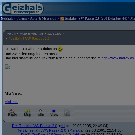
Geizhals
»
Forum
»
Auto & Motorrad
»
Testfahrt VW Passat 2.0 (230 Beiträge, 4474 Mal
^
Forum
Auto & Motorrad
#
2310201
Testfahrt VW Passat 2.0
ich war heute wieder autotesten
und zwar den nagelneuen passat
und hier findet ihr den link zum test gleich auf der startseite
http:/
/
www.marax.at/
Mfg Marax
Visit me
Re: Testfahrt VW Passat 2.0
(
phj
am 29.03.2005, 22:49:04)
Re(2): Testfahrt VW Passat 2.0
(
Marax
am 29.03.2005, 22:54:18)