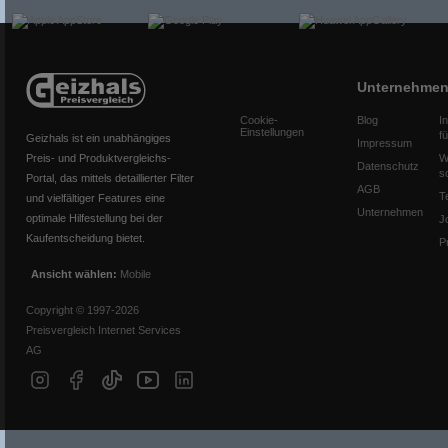
Unternehme
Cookie-
Blog
I
Einstellungen
f
Geizhals ist ein unabhängiges
Impressum
Preis- und Produktvergleichs-
W
Datenschutz
s
Portal, das mittels detaillierter Filter
AGB
T
und vielfältiger Features eine
Unternehmen
optimale Hilfestellung bei der
J
Kaufentscheidung bietet.
P
Ansicht wählen:
Mobile
Copyright © 1997-2026
Preisvergleich Internet Services
AG