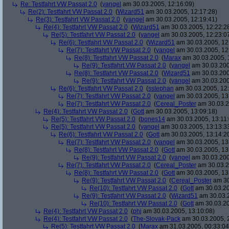
Re: Testfahrt VW Passat 2.0
(
yangel
am 30.03.2005, 12:16:09)
Re(2): Testfahrt VW Passat 2.0
(
Wizard51
am 30.03.2005, 12:17:28)
Re(3): Testfahrt VW Passat 2.0
(
yangel
am 30.03.2005, 12:19:41)
Re(4): Testfahrt VW Passat 2.0
(
Wizard51
am 30.03.2005, 12:22:2
Re(5): Testfahrt VW Passat 2.0
(
yangel
am 30.03.2005, 12:23:0
Re(6): Testfahrt VW Passat 2.0
(
Wizard51
am 30.03.2005, 12
Re(7): Testfahrt VW Passat 2.0
(
yangel
am 30.03.2005, 12
Re(8): Testfahrt VW Passat 2.0
(
Marax
am 30.03.2005, 
Re(9): Testfahrt VW Passat 2.0
(
yangel
am 30.03.200
Re(8): Testfahrt VW Passat 2.0
(
Wizard51
am 30.03.200
Re(9): Testfahrt VW Passat 2.0
(
yangel
am 30.03.200
Re(6): Testfahrt VW Passat 2.0
(
sstephan
am 30.03.2005, 12:
Re(7): Testfahrt VW Passat 2.0
(
yangel
am 30.03.2005, 13
Re(7): Testfahrt VW Passat 2.0
(
Cereal_Poster
am 30.03.2
Re(4): Testfahrt VW Passat 2.0
(
Gott
am 30.03.2005, 13:09:18)
Re(5): Testfahrt VW Passat 2.0
(
bones14
am 30.03.2005, 13:11:
Re(5): Testfahrt VW Passat 2.0
(
yangel
am 30.03.2005, 13:13:3
Re(6): Testfahrt VW Passat 2.0
(
Gott
am 30.03.2005, 13:14:2
Re(7): Testfahrt VW Passat 2.0
(
yangel
am 30.03.2005, 13
Re(8): Testfahrt VW Passat 2.0
(
Gott
am 30.03.2005, 13
Re(9): Testfahrt VW Passat 2.0
(
yangel
am 30.03.200
Re(7): Testfahrt VW Passat 2.0
(
Cereal_Poster
am 30.03.2
Re(8): Testfahrt VW Passat 2.0
(
Gott
am 30.03.2005, 13
Re(9): Testfahrt VW Passat 2.0
(
Cereal_Poster
am 30
Re(10): Testfahrt VW Passat 2.0
(
Gott
am 30.03.20
Re(9): Testfahrt VW Passat 2.0
(
Wizard51
am 30.03.2
Re(10): Testfahrt VW Passat 2.0
(
Gott
am 30.03.20
Re(4): Testfahrt VW Passat 2.0
(
phj
am 30.03.2005, 13:10:08)
Re(4): Testfahrt VW Passat 2.0
(
The-Slovak-Pack
am 30.03.2005, 
Re(5): Testfahrt VW Passat 2.0
(
Marax
am 31.03.2005, 00:33:04