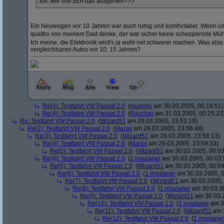
toll..wie soll sich das ausgehen???
Ein Neuwagen vor 10 Jahren war auch ruhig und komfortabel. Wenn ic
quattro von meinem Dad denke, der war sicher keine scheppernde Mü
Ich meine, die Elektronik wird's ja wohl net schwerer machen. Was also
vergleichbaren Autos vor 10, 15 Jahren?
Re(4): Testfahrt VW Passat 2.0
(
mugello
am 30.03.2005, 00:16:51)
Re(4): Testfahrt VW Passat 2.0
(
Raucher
am 31.03.2005, 00:25:23
Re: Testfahrt VW Passat 2.0
(
Wizard51
am 29.03.2005, 23:52:19)
Re(2): Testfahrt VW Passat 2.0
(
Marax
am 29.03.2005, 23:56:48)
Re(3): Testfahrt VW Passat 2.0
(
Wizard51
am 29.03.2005, 23:58:13)
Re(4): Testfahrt VW Passat 2.0
(
Marax
am 29.03.2005, 23:59:33)
Re(5): Testfahrt VW Passat 2.0
(
Wizard51
am 30.03.2005, 00:03
Re(4): Testfahrt VW Passat 2.0
(
1 insulaner
am 30.03.2005, 00:03:
Re(5): Testfahrt VW Passat 2.0
(
Wizard51
am 30.03.2005, 00:04
Re(6): Testfahrt VW Passat 2.0
(
1 insulaner
am 30.03.2005, 0
Re(7): Testfahrt VW Passat 2.0
(
Wizard51
am 30.03.2005, 
Re(8): Testfahrt VW Passat 2.0
(
1 insulaner
am 30.03.20
Re(9): Testfahrt VW Passat 2.0
(
Wizard51
am 30.03.2
Re(10): Testfahrt VW Passat 2.0
(
1 insulaner
am 30
Re(11): Testfahrt VW Passat 2.0
(
Wizard51
am 3
Re(12): Testfahrt VW Passat 2.0
(
1 insulaner