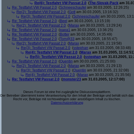
Re(6): Testfahrt VW Passat 2.0
(
The-Slovak-Pack
am 31.03
Re: Testfahrt VW Passat 2.0
(
Schneeschaufel
am 30.03.2005, 12:26:25)
Re(2): Testfahrt VW Passat 2.0
(
Gott
am 30.03.2005, 13:16:32)
Re(3): Testfahrt VW Passat 2.0
(
Schneeschaufel
am 30.03.2005, 13:1
Re: Testfahrt VW Passat 2.0
(
Beel
am 30.03.2005, 13:15:19)
Re(2): Testfahrt VW Passat 2.0
(
Marax
am 30.03.2005, 13:29:24)
Re: Testfahrt VW Passat 2.0
(
papa1
am 30.03.2005, 13:36:25)
Re: Testfahrt VW Passat 2.0
(
Botter
am 30.03.2005, 14:35:49)
Re: Testfahrt VW Passat 2.0
(
Tom@33
am 30.03.2005, 18:55:47)
Re(2): Testfahrt VW Passat 2.0
(
Marax
am 30.03.2005, 21:19:58)
Re(3): Testfahrt VW Passat 2.0
(
sstephan
am 31.03.2005, 08:33:48)
Re(4): Testfahrt VW Passat 2.0
(
Marax
am 31.03.2005, 11:14:51
Re(5): Testfahrt VW Passat 2.0
(
sstephan
am 31.03.2005, 11:
Re: Testfahrt VW Passat 2.0
(
Quentin
am 30.03.2005, 21:25:00)
Re(2): Testfahrt VW Passat 2.0
(
Marax
am 30.03.2005, 21:29:13)
Re(3): Testfahrt VW Passat 2.0
(
Quentin
am 30.03.2005, 21:32:08)
Re(4): Testfahrt VW Passat 2.0
(
Marax
am 30.03.2005, 21:35:56)
Re: Testfahrt VW Passat 2.0
(
monster23
am 31.03.2005, 12:17:00)
Dieses Forum ist eine frei zugängliche Diskussionsplattform.
Der Betreiber übernimmt keine Verantwortung für den Inhalt der Beiträge und behält sich das
Recht vor, Beiträge mit rechtswidrigem oder anstößigem Inhalt zu löschen.
Datenschutzerklärung