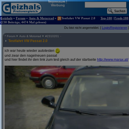
Impressum
|
Werbung
Geizhals
»
Forum
»
Auto & Motorrad
»
Testfahrt VW Passat 2.0
Top-100
|
Fresh-100
(230 Beiträge, 4474 Mal gelesen)
Du bist nicht angemeldet. [
Login/Registrieren
]
^
Forum
Auto & Motorrad
#
2310201
Testfahrt VW Passat 2.0
ich war heute wieder autotesten
und zwar den nagelneuen passat
und hier findet ihr den link zum test gleich auf der startseite
http:/
/
www.marax.at/