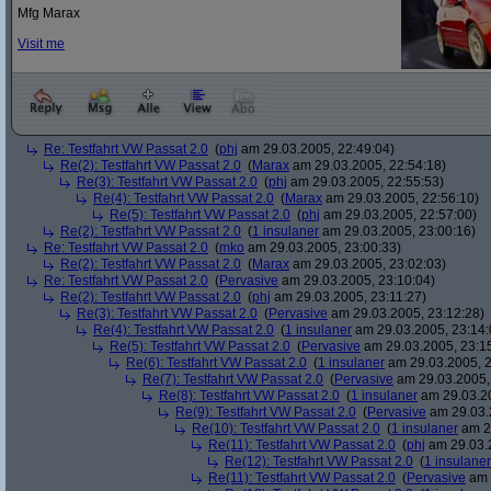
Mfg Marax
Visit me
Re: Testfahrt VW Passat 2.0
(
phj
am 29.03.2005, 22:49:04)
Re(2): Testfahrt VW Passat 2.0
(
Marax
am 29.03.2005, 22:54:18)
Re(3): Testfahrt VW Passat 2.0
(
phj
am 29.03.2005, 22:55:53)
Re(4): Testfahrt VW Passat 2.0
(
Marax
am 29.03.2005, 22:56:10)
Re(5): Testfahrt VW Passat 2.0
(
phj
am 29.03.2005, 22:57:00)
Re(2): Testfahrt VW Passat 2.0
(
1 insulaner
am 29.03.2005, 23:00:16)
Re: Testfahrt VW Passat 2.0
(
mko
am 29.03.2005, 23:00:33)
Re(2): Testfahrt VW Passat 2.0
(
Marax
am 29.03.2005, 23:02:03)
Re: Testfahrt VW Passat 2.0
(
Pervasive
am 29.03.2005, 23:10:04)
Re(2): Testfahrt VW Passat 2.0
(
phj
am 29.03.2005, 23:11:27)
Re(3): Testfahrt VW Passat 2.0
(
Pervasive
am 29.03.2005, 23:12:28)
Re(4): Testfahrt VW Passat 2.0
(
1 insulaner
am 29.03.2005, 23:14:
Re(5): Testfahrt VW Passat 2.0
(
Pervasive
am 29.03.2005, 23:1
Re(6): Testfahrt VW Passat 2.0
(
1 insulaner
am 29.03.2005, 2
Re(7): Testfahrt VW Passat 2.0
(
Pervasive
am 29.03.2005,
Re(8): Testfahrt VW Passat 2.0
(
1 insulaner
am 29.03.20
Re(9): Testfahrt VW Passat 2.0
(
Pervasive
am 29.03.
Re(10): Testfahrt VW Passat 2.0
(
1 insulaner
am 29
Re(11): Testfahrt VW Passat 2.0
(
phj
am 29.03.2
Re(12): Testfahrt VW Passat 2.0
(
1 insulaner
Re(11): Testfahrt VW Passat 2.0
(
Pervasive
am 