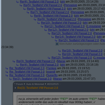
Re(4): Testfahrt VW Passat 2.0
(
phj
am 29.03.2005, 23:14:29)
Re(5): Testfahrt VW Passat 2.0
(
Pervasive
am 29.03.2005, 23:1
Re(6): Testfahrt VW Passat 2.0
(
phj
am 29.03.2005, 23:17:43
Re(7): Testfahrt VW Passat 2.0
(
Pervasive
am 29.03.2005,
Re(8): Testfahrt VW Passat 2.0
(
phj
am 29.03.2005, 23:
Re(9): Testfahrt VW Passat 2.0
(
Pervasive
am 29.03.
Re(10): Testfahrt VW Passat 2.0
(
phj
am 29.03.200
Re(11): Testfahrt VW Passat 2.0
(
1 insulaner
am
Re(12): Testfahrt VW Passat 2.0
(
phj
am 29.0
Re(13): Testfahrt VW Passat 2.0
(
Pervasi
Re(14): Testfahrt VW Passat 2.0
(
phj
am
Re(15): Testfahrt VW Passat 2.0
(
Pe
Vom Autor zurückgezogen oder Autor 
23:34:39)
Re(16): Testfahrt VW Passat 2.0
(
Re(16): Testfahrt VW Passat 2.0
(
Re(13): Testfahrt VW Passat 2.0
(
1 insula
Re(3): Testfahrt VW Passat 2.0
(
Marax
am 29.03.2005, 23:14:40)
Re(4): Testfahrt VW Passat 2.0
(
phj
am 29.03.2005, 23:16:19)
Re: Testfahrt VW Passat 2.0
(
Yankee
am 29.03.2005, 23:19:52)
Re: Testfahrt VW Passat 2.0
(
xxandl
am 29.03.2005, 23:25:07)
Re: Testfahrt VW Passat 2.0
(
Superflo
am 29.03.2005, 23:43:20)
Re(2): Testfahrt VW Passat 2.0
(
Marax
am 29.03.2005, 23:47:37)
^
Forum
Auto & Motorrad
#
2310515
Re(3): Testfahrt VW Passat 2.0
na ja..einerseits will jeder jeden
*PIEP*
im auto unterm
*PIEP*
habe
andererseits sollte das auto im idealfall max 900kg haben ;-/