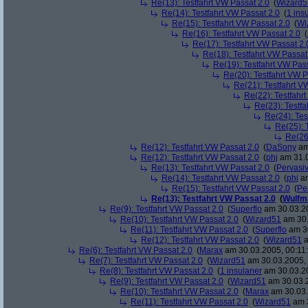
Re(13): Testfahrt VW Passat 2.0
(
Wizard5
Re(14): Testfahrt VW Passat 2.0
(
1 ins
Re(15): Testfahrt VW Passat 2.0
(
Wi
Re(16): Testfahrt VW Passat 2.0
(
Re(17): Testfahrt VW Passat 2.
Re(18): Testfahrt VW Passat
Re(19): Testfahrt VW Pas
Re(20): Testfahrt VW P
Re(21): Testfahrt V
Re(22): Testfahr
Re(23): Testfa
Re(24): Tes
Re(25): 
Re(26
Re(12): Testfahrt VW Passat 2.0
(
DaSony
am
Re(12): Testfahrt VW Passat 2.0
(
phj
am 31.0
Re(13): Testfahrt VW Passat 2.0
(
Pervasi
Re(14): Testfahrt VW Passat 2.0
(
phj
am
Re(15): Testfahrt VW Passat 2.0
(
Pe
Re(13): Testfahrt VW Passat 2.0
(
Wulfm
Re(9): Testfahrt VW Passat 2.0
(
Superflo
am 30.03.20
Re(10): Testfahrt VW Passat 2.0
(
Wizard51
am 30.
Re(11): Testfahrt VW Passat 2.0
(
Superflo
am 30
Re(12): Testfahrt VW Passat 2.0
(
Wizard51
a
Re(6): Testfahrt VW Passat 2.0
(
Marax
am 30.03.2005, 00:11
Re(7): Testfahrt VW Passat 2.0
(
Wizard51
am 30.03.2005, 
Re(8): Testfahrt VW Passat 2.0
(
1 insulaner
am 30.03.20
Re(9): Testfahrt VW Passat 2.0
(
Wizard51
am 30.03.2
Re(10): Testfahrt VW Passat 2.0
(
Marax
am 30.03.
Re(11): Testfahrt VW Passat 2.0
(
Wizard51
am 3