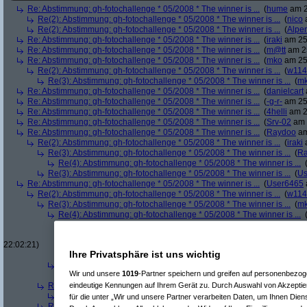
Re: Abstimmung: gh-fotochallenge * 05/2008 * The winner is ...
(
hume
am 2
Re(2): Abstimmung: gh-fotochallenge * 05/2008 * The winner is ...
(
nico
a
Re(2): Abstimmung: gh-fotochallenge * 05/2008 * The winner is ...
(
Alpe
Re: Abstimmung: gh-fotochallenge * 05/2008 * The winner is ...
(
iraki
am 25.
Re: Abstimmung: gh-fotochallenge * 05/2008 * The winner is ...
(
m@tt
am 25
Re: Abstimmung: gh-fotochallenge * 05/2008 * The winner is ...
(
mko
am 25.
Re(2): Abstimmung: gh-fotochallenge * 05/2008 * The winner is ...
(
w114
Re(3): Abstimmung: gh-fotochallenge * 05/2008 * The winner is ...
(
m
Re: Abstimmung: gh-fotochallenge * 05/2008 * The winner is ...
(
danielcart
Re: Abstimmung: gh-fotochallenge * 05/2008 * The winner is ...
(
-g-r-
am 25.
Re: Abstimmung: gh-fotochallenge * 05/2008 * The winner is ...
(
4helli
am 2
Re: Abstimmung: gh-fotochallenge * 05/2008 * The winner is ...
(
Srv-02
am 
Re: Abstimmung: gh-fotochallenge * 05/2008 * The winner is ...
(
Raydoo
am
Re(2): Abstimmung: gh-fotochallenge * 05/2008 * The winner is ...
(
iraki
a
Re(3): Abstimmung: gh-fotochallenge * 05/2008 * The winner is ...
(
R
Re(4): Abstimmung: gh-fotochallenge * 05/2008 * The winner is ...
Re(3): Abstimmung: gh-fotochallenge * 05/2008 * The winner is ...
(
Us
Re: Abstimmung: gh-fotochallenge * 05/2008 * The winner is ...
(
User6465
Re(2): Abstimmung: gh-fotochallenge * 05/2008 * The winner is ...
(
w114
Re(3): Abstimmung: gh-fotochallenge * 05/2008 * The winner is ...
(
m
Re(4): Abstimmung: gh-fotochallenge * 05/2008 * The winner is ...
Re(5): Abstimmung: gh-fotochallenge * 05/2008 * The winner is .
Re(6): Abstimmung: gh-fotochallenge * 05/2008 * The winner is
22:02:21)
Ihre Privatsphäre ist uns wichtig
Re(7): Abstimmung: gh-fotochallenge * 05/2008 * The winner
Re(4): Abstimmung: gh-fotochallenge * 05/2008 * The winner is ...
Wir und unsere
1019
-Partner speichern und greifen auf personenbezo
Re(5): Abstimmung: gh-fotochallenge * 05/2008 * The winner is .
Re(3): Abstimmung: gh-fotochallenge * 05/2008 * The winner is ...
(
Us
eindeutige Kennungen auf Ihrem Gerät zu. Durch Auswahl von Akzeptier
Re(4): Abstimmung: gh-fotochallenge * 05/2008 * The winner is ...
für die unter „Wir und unsere Partner verarbeiten Daten, um Ihnen Dien
Re(3): Abstimmung: gh-fotochallenge * 05/2008 * The winner is ...
(
ira