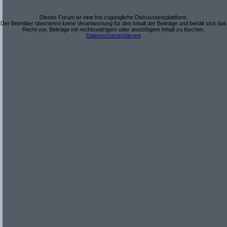
Dieses Forum ist eine frei zugängliche Diskussionsplattform.
Der Betreiber übernimmt keine Verantwortung für den Inhalt der Beiträge und behält sich das
Recht vor, Beiträge mit rechtswidrigem oder anstößigem Inhalt zu löschen.
Datenschutzerklärung