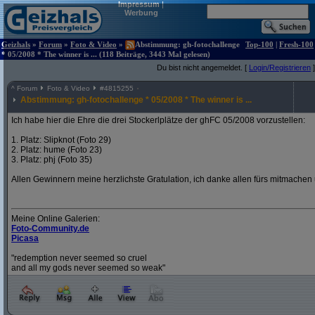
Impressum
|
Werbung
Geizhals
»
Forum
»
Foto & Video
»
Abstimmung: gh-fotochallenge
Top-100
|
Fresh-100
* 05/2008 * The winner is ... (118 Beiträge, 3443 Mal gelesen)
Du bist nicht angemeldet. [
Login/Registrieren
]
^
Forum
Foto & Video
#
4815255
Abstimmung: gh-fotochallenge * 05/2008 * The winner is ...
Ich habe hier die Ehre die drei Stockerlplätze der ghFC 05/2008 vorzustellen:
1. Platz: Slipknot (Foto 29)
2. Platz: hume (Foto 23)
3. Platz: phj (Foto 35)
Allen Gewinnern meine herzlichste Gratulation, ich danke allen fürs mitmachen u
Meine Online Galerien:
Foto-Community.de
Picasa
"redemption never seemed so cruel
and all my gods never seemed so weak"