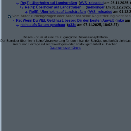
Re(3): Überholen auf Landstraßen
(
AVS_reloaded
am 26.11.2025, 
Re(4): Überholen auf Landstraßen
(
hellbringer
am 01.12.2025,
Re(5): Überholen auf Landstraßen
(
AVS_reloaded
am 01.12.2
Vom Autor zurückgezogen oder Autor hat seine Registrierung nicht best
Re: Wenn Du VIEL Geld hast, besorg Dir den besten Anwalt
(
mko
am 
nicht aufs Datum geschaut
(
x33o
am 07.11.2025, 18:02:37)
Dieses Forum ist eine frei zugängliche Diskussionsplattform.
Der Betreiber übernimmt keine Verantwortung für den Inhalt der Beiträge und behält sich das
Recht vor, Beiträge mit rechtswidrigem oder anstößigem Inhalt zu löschen.
Datenschutzerklärung