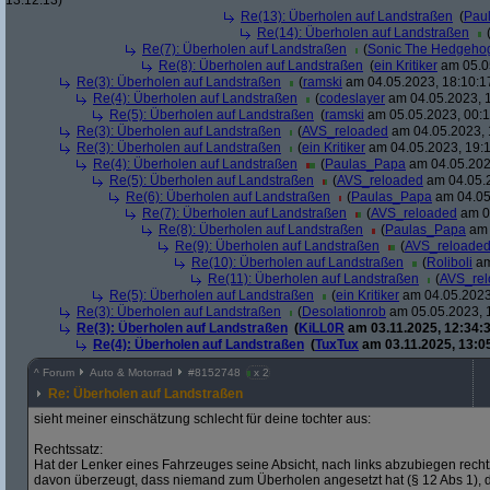
13:12:13)
Re(13): Überholen auf Landstraßen
(
Pau
Re(14): Überholen auf Landstraßen
Re(7): Überholen auf Landstraßen
(
Sonic The Hedgeho
Re(8): Überholen auf Landstraßen
(
ein Kritiker
am 05.05
Re(3): Überholen auf Landstraßen
(
ramski
am 04.05.2023, 18:10:1
Re(4): Überholen auf Landstraßen
(
codeslayer
am 04.05.2023, 1
Re(5): Überholen auf Landstraßen
(
ramski
am 05.05.2023, 00:1
Re(3): Überholen auf Landstraßen
(
AVS_reloaded
am 04.05.2023, 
Re(3): Überholen auf Landstraßen
(
ein Kritiker
am 04.05.2023, 19:1
Re(4): Überholen auf Landstraßen
(
Paulas_Papa
am 04.05.202
Re(5): Überholen auf Landstraßen
(
AVS_reloaded
am 04.05.2
Re(6): Überholen auf Landstraßen
(
Paulas_Papa
am 04.05
Re(7): Überholen auf Landstraßen
(
AVS_reloaded
am 04
Re(8): Überholen auf Landstraßen
(
Paulas_Papa
am 
Re(9): Überholen auf Landstraßen
(
AVS_reloade
Re(10): Überholen auf Landstraßen
(
Roliboli
am
Re(11): Überholen auf Landstraßen
(
AVS_re
Re(5): Überholen auf Landstraßen
(
ein Kritiker
am 04.05.2023
Re(3): Überholen auf Landstraßen
(
Desolationrob
am 05.05.2023, 
Re(3): Überholen auf Landstraßen
(
KiLL0R
am 03.11.2025, 12:34:3
Re(4): Überholen auf Landstraßen
(
TuxTux
am 03.11.2025, 13:0
^
Forum
Auto & Motorrad
#
8152748
x 2
Re: Überholen auf Landstraßen
sieht meiner einschätzung schlecht für deine tochter aus:
Rechtssatz:
Hat der Lenker eines Fahrzeuges seine Absicht, nach links abzubiegen rechtz
davon überzeugt, dass niemand zum Überholen angesetzt hat (§ 12 Abs 1), dann