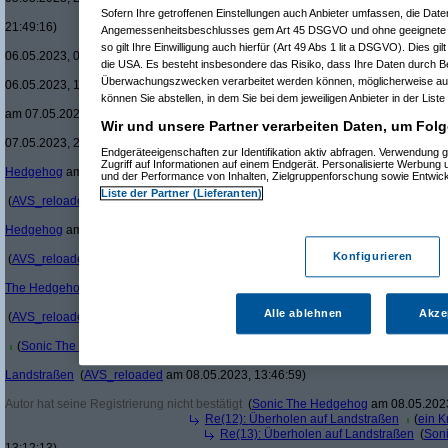
Re(18): Überholen auf Land
Sofern Ihre getroffenen Einstellungen auch Anbieter umfassen, die Daten
21:49:16)
Angemessenheitsbeschlusses gem Art 45 DSGVO und ohne geeignete G
Re(19): Überholen auf L
so gilt Ihre Einwilligung auch hierfür (Art 49 Abs 1 lit a DSGVO). Dies gi
06.05.2023, 07:29:12)
die USA. Es besteht insbesondere das Risiko, dass Ihre Daten durch B
Re(20): Überholen au
Überwachungszwecken verarbeitet werden können, möglicherweise auc
06.05.2023, 11:02:54)
können Sie abstellen, in dem Sie bei dem jeweiligen Anbieter in der Liste
Re(21): Überholen 
am 07.05.2023, 19:56:56)
Wir und unsere Partner verarbeiten Daten, um Folg
Re(22): Überhol
07.05.2023, 21:14:39)
Endgeräteeigenschaften zur Identifikation aktiv abfragen. Verwendung 
Re(23): Überh
Zugriff auf Informationen auf einem Endgerät. Personalisierte Werbung
Hedgehog
am 07.05.2023, 21:53:43)
und der Performance von Inhalten, Zielgruppenforschung sowie Entwic
Re(24): Üb
Liste der Partner (Lieferanten)
(
AVS_reloaded
am 08.05.2023, 09:50:19)
Re(25): 
Hedgehog
am 08.05.2023, 10:05:52)
Re(26
Konfigurieren
(
AVS_reloaded
am 08.05.2023, 10:35:24)
Re(
The Hedgehog
am 08.05.2023, 10:52:16)
Alle ablehnen
Akze
(
AVS_reloaded
am 08.05.2023, 11:24:37)
(
Sonic The Hedgehog
am 08.05.2023, 12:40:10)
Landstraßen
(
AVS_reloaded
am 08.05.2023, 13:46:59)
Autor hat seine Registrierung nicht bestätigt
(
Sonic The Hedgehog
am 08.05.2023
Re(12): Überholen auf Landstraßen
(
ein Kr
Re(13): Überholen auf Landstraßen
(
Son