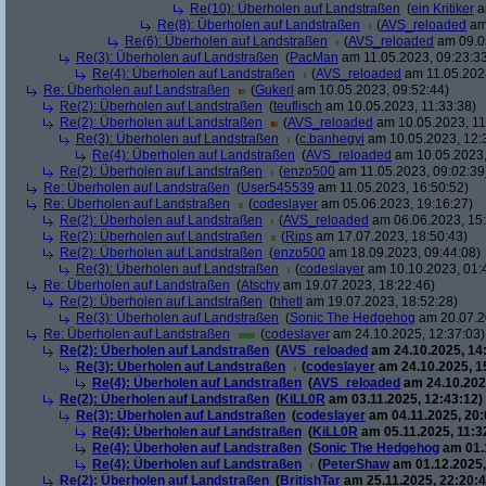
Re(10): Überholen auf Landstraßen
(
ein Kritiker
a
Re(8): Überholen auf Landstraßen
(
AVS_reloaded
am 
Re(6): Überholen auf Landstraßen
(
AVS_reloaded
am 09.05
Re(3): Überholen auf Landstraßen
(
PacMan
am 11.05.2023, 09:23:3
Re(4): Überholen auf Landstraßen
(
AVS_reloaded
am 11.05.2023
Re: Überholen auf Landstraßen
(
Gukerl
am 10.05.2023, 09:52:44)
Re(2): Überholen auf Landstraßen
(
teuflisch
am 10.05.2023, 11:33:38)
Re(2): Überholen auf Landstraßen
(
AVS_reloaded
am 10.05.2023, 11
Re(3): Überholen auf Landstraßen
(
c.banhegyi
am 10.05.2023, 12:
Re(4): Überholen auf Landstraßen
(
AVS_reloaded
am 10.05.2023,
Re(2): Überholen auf Landstraßen
(
enzo500
am 11.05.2023, 09:02:39
Re: Überholen auf Landstraßen
(
User545539
am 11.05.2023, 16:50:52)
Re: Überholen auf Landstraßen
(
codeslayer
am 05.06.2023, 19:16:27)
Re(2): Überholen auf Landstraßen
(
AVS_reloaded
am 06.06.2023, 15:
Re(2): Überholen auf Landstraßen
(
Rips
am 17.07.2023, 18:50:43)
Re(2): Überholen auf Landstraßen
(
enzo500
am 18.09.2023, 09:44:08)
Re(3): Überholen auf Landstraßen
(
codeslayer
am 10.10.2023, 01:
Re: Überholen auf Landstraßen
(
Atschy
am 19.07.2023, 18:22:46)
Re(2): Überholen auf Landstraßen
(
hhetl
am 19.07.2023, 18:52:28)
Re(3): Überholen auf Landstraßen
(
Sonic The Hedgehog
am 20.07.2
Re: Überholen auf Landstraßen
(
codeslayer
am 24.10.2025, 12:37:03)
Re(2): Überholen auf Landstraßen
(
AVS_reloaded
am 24.10.2025, 14
Re(3): Überholen auf Landstraßen
(
codeslayer
am 24.10.2025, 1
Re(4): Überholen auf Landstraßen
(
AVS_reloaded
am 24.10.202
Re(2): Überholen auf Landstraßen
(
KiLL0R
am 03.11.2025, 12:43:12)
Re(3): Überholen auf Landstraßen
(
codeslayer
am 04.11.2025, 20:
Re(4): Überholen auf Landstraßen
(
KiLL0R
am 05.11.2025, 11:3
Re(4): Überholen auf Landstraßen
(
Sonic The Hedgehog
am 01.1
Re(4): Überholen auf Landstraßen
(
PeterShaw
am 01.12.2025,
Re(2): Überholen auf Landstraßen
(
BritishTar
am 25.11.2025, 22:20:4