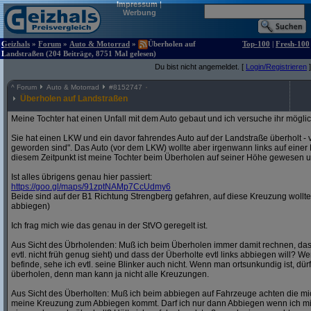
Impressum
|
Werbung
Geizhals
»
Forum
»
Auto & Motorrad
»
Überholen auf
Top-100
|
Fresh-100
Landstraßen (204 Beiträge, 8751 Mal gelesen)
Du bist nicht angemeldet. [
Login/Registrieren
]
^
Forum
Auto & Motorrad
#
8152747
Überholen auf Landstraßen
Meine Tochter hat einen Unfall mit dem Auto gebaut und ich versuche ihr möglich
Sie hat einen LKW und ein davor fahrendes Auto auf der Landstraße überholt - 
geworden sind". Das Auto (vor dem LKW) wollte aber irgenwann links auf eine
diesem Zeitpunkt ist meine Tochter beim Überholen auf seiner Höhe gewesen und
Ist alles übrigens genau hier passiert:
https:/
/
goo.gl/
maps/
91zptNAMp7CcUdmy6
Beide sind auf der B1 Richtung Strengberg gefahren, auf diese Kreuzung wollte
abbiegen)
Ich frag mich wie das genau in der StVO geregelt ist.
Aus Sicht des Übrholenden: Muß ich beim Überholen immer damit rechnen, da
evtl. nicht früh genug sieht) und dass der Überholte evtl links abbiegen will? W
befinde, sehe ich evtl. seine Blinker auch nicht. Wenn man ortsunkundig ist, d
überholen, denn man kann ja nicht alle Kreuzungen.
Aus Sicht des Überholten: Muß ich beim abbiegen auf Fahrzeuge achten die 
meine Kreuzung zum Abbiegen kommt. Darf ich nur dann Abbiegen wenn ich mi