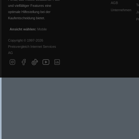
AGB
T
und vielfältiger Features eine
Unternehmen
optimale Hilfestellung bei der
J
Kaufentscheidung bietet.
P
Ansicht wählen:
Mobile
Copyright © 1997-2026
Preisvergleich Internet Services
AG