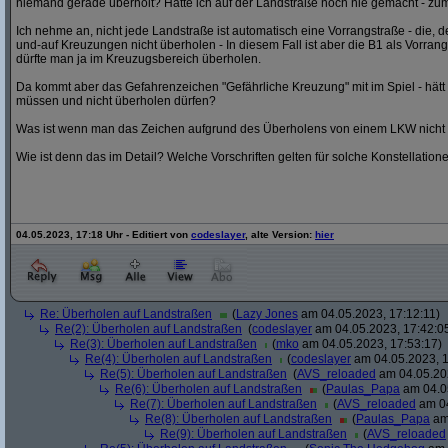
niemand gerade überholt? Hätte ich auf der Landstraße noch nie gemacht - zum
Ich nehme an, nicht jede Landstraße ist automatisch eine Vorrangstraße - die,
und-auf Kreuzungen nicht überholen - In diesem Fall ist aber die B1 als Vorrang
dürfte man ja im Kreuzugsbereich überholen.
Da kommt aber das Gefahrenzeichen "Gefährliche Kreuzung" mit im Spiel - hät
müssen und nicht überholen dürfen?
Was ist wenn man das Zeichen aufgrund des Überholens von einem LKW nicht
Wie ist denn das im Detail? Welche Vorschriften gelten für solche Konstellation
04.05.2023, 17:18 Uhr - Editiert von
codeslayer
, alte Version:
hier
Re: Überholen auf Landstraßen
(
Lazy Jones
am 04.05.2023, 17:12:11)
Re(2): Überholen auf Landstraßen
(
codeslayer
am 04.05.2023, 17:42:0
Re(3): Überholen auf Landstraßen
(
mko
am 04.05.2023, 17:53:17)
Re(4): Überholen auf Landstraßen
(
codeslayer
am 04.05.2023, 1
Re(5): Überholen auf Landstraßen
(
AVS_reloaded
am 04.05.202
Re(6): Überholen auf Landstraßen
(
Paulas_Papa
am 04.05
Re(7): Überholen auf Landstraßen
(
AVS_reloaded
am 04
Re(8): Überholen auf Landstraßen
(
Paulas_Papa
am 
Re(9): Überholen auf Landstraßen
(
AVS_reloaded