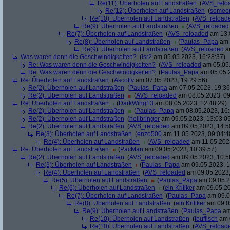
Re(11): Überholen auf Landstraßen
(
AVS_relo
Re(12): Überholen auf Landstraßen
(
someo
Re(10): Überholen auf Landstraßen
(
AVS_reload
Re(9): Überholen auf Landstraßen
(
AVS_reloaded
Re(7): Überholen auf Landstraßen
(
AVS_reloaded
am 13.0
Re(8): Überholen auf Landstraßen
(
Paulas_Papa
am 
Re(9): Überholen auf Landstraßen
(
AVS_reloaded
am
Was waren denn die Geschwindigkeiten?
(
lsr2
am 05.05.2023, 16:28:37)
Re: Was waren denn die Geschwindigkeiten?
(
AVS_reloaded
am 05.05.
Re: Was waren denn die Geschwindigkeiten?
(
Paulas_Papa
am 05.05.2
Re: Überholen auf Landstraßen
(
Ascotty
am 07.05.2023, 19:29:56)
Re(2): Überholen auf Landstraßen
(
Paulas_Papa
am 07.05.2023, 19:36
Re(2): Überholen auf Landstraßen
(
AVS_reloaded
am 08.05.2023, 09
Re: Überholen auf Landstraßen
(
DarkWing13
am 08.05.2023, 12:48:29)
Re(2): Überholen auf Landstraßen
(
Paulas_Papa
am 08.05.2023, 16:
Re(2): Überholen auf Landstraßen
(
hellbringer
am 09.05.2023, 13:03:0
Re(2): Überholen auf Landstraßen
(
AVS_reloaded
am 09.05.2023, 14:5
Re(3): Überholen auf Landstraßen
(
enzo500
am 11.05.2023, 09:04:4
Re(4): Überholen auf Landstraßen
(
AVS_reloaded
am 11.05.2023
Re: Überholen auf Landstraßen
(
PacMan
am 09.05.2023, 10:39:57)
Re(2): Überholen auf Landstraßen
(
AVS_reloaded
am 09.05.2023, 10:5
Re(3): Überholen auf Landstraßen
(
Paulas_Papa
am 09.05.2023, 1
Re(4): Überholen auf Landstraßen
(
AVS_reloaded
am 09.05.2023,
Re(5): Überholen auf Landstraßen
(
Paulas_Papa
am 09.05.2
Re(6): Überholen auf Landstraßen
(
ein Kritiker
am 09.05.20
Re(7): Überholen auf Landstraßen
(
Paulas_Papa
am 09.0
Re(8): Überholen auf Landstraßen
(
ein Kritiker
am 09.05
Re(9): Überholen auf Landstraßen
(
Paulas_Papa
am
Re(10): Überholen auf Landstraßen
(
teuflisch
am 0
Re(10): Überholen auf Landstraßen
(
AVS_reload