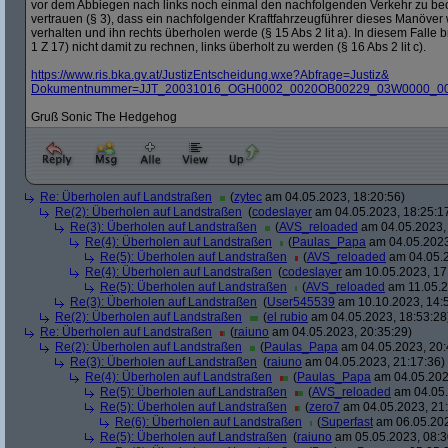
vor dem Abbiegen nach links noch einmal den nachfolgenden Verkehr zu beo
vertrauen (§ 3), dass ein nachfolgender Kraftfahrzeugführer dieses Manöve
verhalten und ihn rechts überholen werde (§ 15 Abs 2 lit a). In diesem Falle
1 Z 17) nicht damit zu rechnen, links überholt zu werden (§ 16 Abs 2 lit c).
https:/
/
www.ris.bka.gv.at/
JustizEntscheidung.wxe?
Abfrage=Justiz&
Dokumentnummer=JJT_20031016_OGH0002_0020OB00229_03W0000_0
Gruß Sonic The Hedgehog
Re: Überholen auf Landstraßen
(
zytec
am 04.05.2023, 18:20:56)
Re(2): Überholen auf Landstraßen
(
codeslayer
am 04.05.2023, 18:25:1
Re(3): Überholen auf Landstraßen
(
AVS_reloaded
am 04.05.2023, 
Re(4): Überholen auf Landstraßen
(
Paulas_Papa
am 04.05.2023
Re(5): Überholen auf Landstraßen
(
AVS_reloaded
am 04.05.2
Re(4): Überholen auf Landstraßen
(
codeslayer
am 10.05.2023, 17
Re(5): Überholen auf Landstraßen
(
AVS_reloaded
am 11.05.2
Re(3): Überholen auf Landstraßen
(
User545539
am 10.10.2023, 14:
Re(2): Überholen auf Landstraßen
(
el rubio
am 04.05.2023, 18:53:28
Re: Überholen auf Landstraßen
(
raiuno
am 04.05.2023, 20:35:29)
Re(2): Überholen auf Landstraßen
(
Paulas_Papa
am 04.05.2023, 20:
Re(3): Überholen auf Landstraßen
(
raiuno
am 04.05.2023, 21:17:36)
Re(4): Überholen auf Landstraßen
(
Paulas_Papa
am 04.05.202
Re(5): Überholen auf Landstraßen
(
AVS_reloaded
am 04.05.
Re(5): Überholen auf Landstraßen
(
zero7
am 04.05.2023, 21:
Re(6): Überholen auf Landstraßen
(
Superfast
am 06.05.202
Re(5): Überholen auf Landstraßen
(
raiuno
am 05.05.2023, 08:3