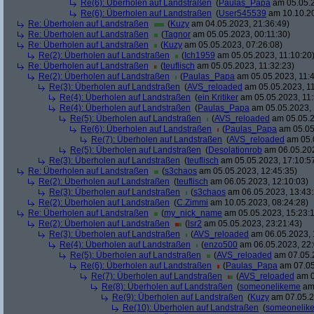
Re(6): Überholen auf Landstraßen
(
Paulas_Papa
am 05.05.2
Re(6): Überholen auf Landstraßen
(
User545539
am 10.10.20
Re: Überholen auf Landstraßen
(
Kuzy
am 04.05.2023, 21:36:49)
Re: Überholen auf Landstraßen
(
Tagnor
am 05.05.2023, 00:11:30)
Re: Überholen auf Landstraßen
(
Kuzy
am 05.05.2023, 07:26:08)
Re(2): Überholen auf Landstraßen
(
Ich1959
am 05.05.2023, 11:10:20
Re: Überholen auf Landstraßen
(
teuflisch
am 05.05.2023, 11:32:23)
Re(2): Überholen auf Landstraßen
(
Paulas_Papa
am 05.05.2023, 11:4
Re(3): Überholen auf Landstraßen
(
AVS_reloaded
am 05.05.2023, 11
Re(4): Überholen auf Landstraßen
(
ein Kritiker
am 05.05.2023, 11:
Re(4): Überholen auf Landstraßen
(
Paulas_Papa
am 05.05.2023, 
Re(5): Überholen auf Landstraßen
(
AVS_reloaded
am 05.05.2
Re(6): Überholen auf Landstraßen
(
Paulas_Papa
am 05.05
Re(7): Überholen auf Landstraßen
(
AVS_reloaded
am 05.0
Re(5): Überholen auf Landstraßen
(
Desolationrob
am 06.05.202
Re(3): Überholen auf Landstraßen
(
teuflisch
am 05.05.2023, 17:10:5
Re: Überholen auf Landstraßen
(
s3chaos
am 05.05.2023, 12:45:35)
Re(2): Überholen auf Landstraßen
(
teuflisch
am 06.05.2023, 12:10:03)
Re(3): Überholen auf Landstraßen
(
s3chaos
am 06.05.2023, 13:43:
Re(2): Überholen auf Landstraßen
(
C.Zimmi
am 10.05.2023, 08:24:28)
Re: Überholen auf Landstraßen
(
my_nick_name
am 05.05.2023, 15:23:
Re(2): Überholen auf Landstraßen
(
lsr2
am 05.05.2023, 23:21:43)
Re(3): Überholen auf Landstraßen
(
AVS_reloaded
am 06.05.2023, 
Re(4): Überholen auf Landstraßen
(
enzo500
am 06.05.2023, 22:
Re(5): Überholen auf Landstraßen
(
AVS_reloaded
am 07.05.2
Re(6): Überholen auf Landstraßen
(
Paulas_Papa
am 07.05
Re(7): Überholen auf Landstraßen
(
AVS_reloaded
am 0
Re(8): Überholen auf Landstraßen
(
someonelikeme
am 
Re(9): Überholen auf Landstraßen
(
Kuzy
am 07.05.2
Re(10): Überholen auf Landstraßen
(
someonelik